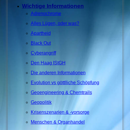
Wichtige Informationen
Adrenochrome
Alles Lügen, oder was?
Apartheid
Black Out
Cyberangriff
Den Haag IStGH
Die anderen Informationen
Evolution vs göttlliche Schöpfung
Geoengineering & Chemtrails
Geopolitik
Krisenszenarien & -vorsorge
Menschen & Organhandel