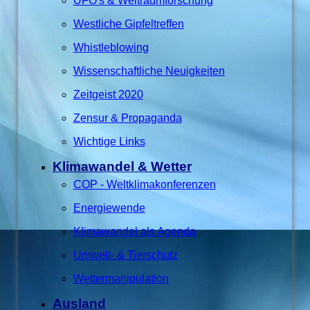
UFO's & Weltraumforschung
Westliche Gipfeltreffen
Whistleblowing
Wissenschaftliche Neuigkeiten
Zeitgeist 2020
Zensur & Propaganda
Wichtige Links
Klimawandel & Wetter
COP - Weltklimakonferenzen
Energiewende
Klimawandel als Agenda
Umwelt- & Tierschutz
Wettermanipulation
Ausland