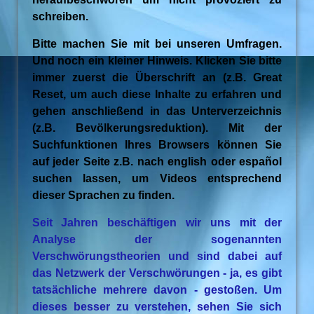
schreiben.
Bitte machen Sie mit bei unseren Umfragen.
Und noch ein kleiner Hinweis. Klicken Sie bitte
immer zuerst die Überschrift an (z.B. Great
Reset, um auch diese Inhalte zu erfahren und
gehen anschließend in das Unterverzeichnis
(z.B. Bevölkerungsreduktion). Mit der
Suchfunktionen Ihres Browsers können Sie
auf jeder Seite z.B. nach english oder español
suchen lassen, um Videos entsprechend
dieser Sprachen zu finden.
Seit Jahren beschäftigen wir uns mit der
Analyse der sogenannten
Verschwörungstheorien und sind dabei auf
das Netzwerk der Verschwörungen - ja, es gibt
tatsächliche mehrere davon - gestoßen. Um
dieses besser zu verstehen, sehen Sie sich