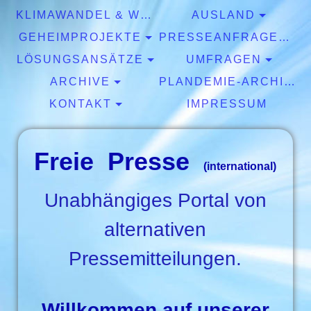
KLIMAWANDEL & WETTER
AUSLAND
GEHEIMPROJEKTE
PRESSEANFRAGEN & EXPERTISEN
LÖSUNGSANSÄTZE
UMFRAGEN
ARCHIVE
PLANDEMIE-ARCHIV
KONTAKT
IMPRESSUM
Freie Presse
(international)
Unabhängiges Portal von
alternativen
Pressemitteilungen.
Willkommen auf unserer