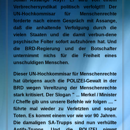
Verbrechersyndikat politisch verfolgt!!! Der
UN-Hochkommisar für Menschenrechte
forderte nach einem Gespräch mit Assange,
daß die anhaltende Verfolgung durch die
vielen Staaten und die damit verbun-dene
psychische Folter sofort aufzuhören hat. Und
die BRD-Regierung und der Botschafter
unternimmt nichs für die Freiheit eines
unschuldigen Menschen.
Dieser UN-Hochkommisar für Menschenrechte
hat übrigens auch die POLIZEI-Gewalt in der
BRD wegen Vereltzung der Menschenrechte
stark kritisiert. Der Slogan " ... Merkel / Minister
/ Cheffe gib uns unsere Befehle wir folgen .... "
führte mal wieder zu Verletzten und sogar
Toten. Es kommt einem vor wie vor 90 Jahren.
Die damaligen SA-Trupps sind nun verhüllte
Antifa-Trupps. Und die POLIZEI nimmt