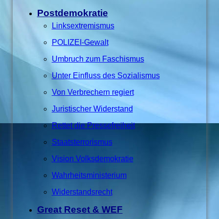
Postdemokratie
Linksextremismus
POLIZEI-Gewalt
Umbruch zum Faschismus
Unter Einfluss des Sozialismus
Von Verbrechern regiert
Juristischer Widerstand
Rettet die Pressefreiheit
Staatsterrorismus
Vision Volksdemokratie
Wahrheitsministerium
Widerstandsrecht
Great Reset & WEF