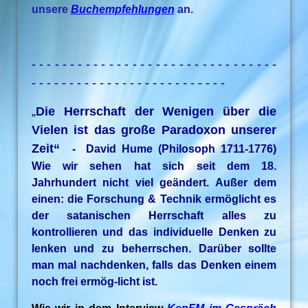
unsere
Buchempfehlungen
an.
- - - - - - - - - - - - - - - - - - - - - - - - - - - - - - - -
- - - - - - - - - - - - - - - - - - - - - - - - - -
„
Die Herrschaft der Wenigen über die
Vielen ist das große Paradoxon unserer
Zeit“
- David Hume (Philosoph 1711-1776)
Wie wir sehen hat sich seit dem 18.
Jahrhundert nicht viel geändert. Außer dem
einen: die Forschung & Technik ermöglicht es
der satanischen Herrschaft alles zu
kontrollieren und das individuelle Denken zu
lenken und zu beherrschen. Darüber sollte
man mal nachdenken, falls das Denken einem
noch frei ermög-licht ist.