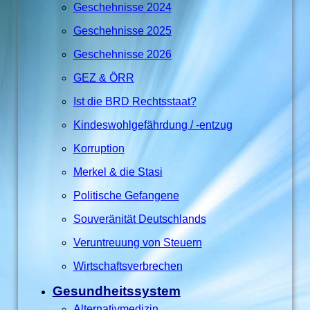
Geschehnisse 2024
Geschehnisse 2025
Geschehnisse 2026
GEZ & ÖRR
Ist die BRD Rechtsstaat?
Kindeswohlgefährdung / -entzug
Korruption
Merkel & die Stasi
Politische Gefangene
Souveränität Deutschlands
Veruntreuung von Steuern
Wirtschaftsverbrechen
Gesundheitssystem
Alternativmedizin