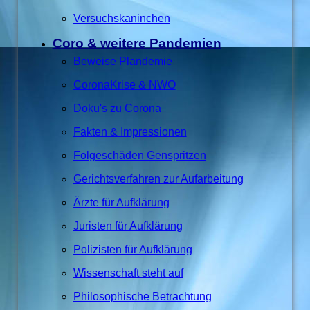
Versuchskaninchen
Coro & weitere Pandemien
Beweise Plandemie
CoronaKrise & NWO
Doku's zu Corona
Fakten & Impressionen
Folgeschäden Genspritzen
Gerichtsverfahren zur Aufarbeitung
Ärzte für Aufklärung
Juristen für Aufklärung
Polizisten für Aufklärung
Wissenschaft steht auf
Philosophische Betrachtung