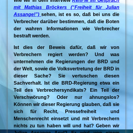
Wie wir in dem Interview
KenFM im Gespräch
mit Mathias Bröckers (“Freiheit für Julian
Assange!”)
sehen, ist es so, daß bei uns die
Verbrecher darüber bestimmen, daß die Boten
der wahren Informationen wie Verbrecher
bestraft werden.
Ist dies der Beweis dafür, daß wir von
Verbrechern regiert werden? Und was
unternehmen die Regierungen der BRD und
der Welt, sowie die Volksvertretung der BRD in
dieser Sache? Sie vertuschen diesen
Sachverhalt. Ist die BRD-Regierung etwa ein
Teil des Verbrechersyndikats? Ein Teil der
Verschwörung? Oder nur ahnungslos?
Können wir dieser Regierung glauben, daß sie
sich für Recht, Pressefreiheit und
Menschenrecht einsetzt und mit Verbrechern
nichts zu tun haben will und hat? Geben wir
Julian Assange Asyl? Er wird von einem