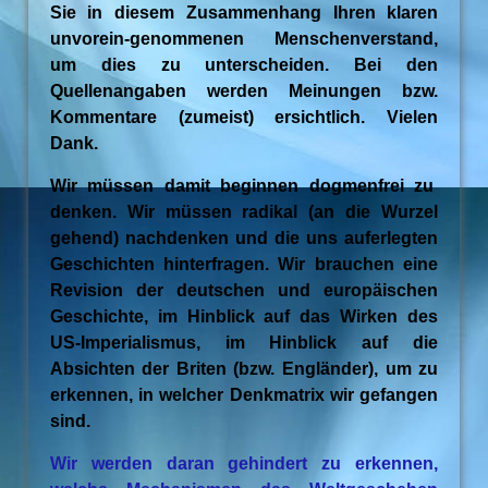
Sie in diesem Zusammenhang Ihren klaren
unvorein-genommenen Menschenverstand,
um dies zu unterscheiden. Bei den
Quellenangaben werden Meinungen bzw.
Kommentare (zumeist) ersichtlich. Vielen
Dank.
Wir müssen damit beginnen dogmenfrei zu
denken. Wir müssen radikal (an die Wurzel
gehend) nachdenken und die uns auferlegten
Geschichten hinterfragen. Wir brauchen eine
Revision der deutschen und europäischen
Geschichte, im Hinblick auf das Wirken des
US-Imperialismus, im Hinblick auf die
Absichten der Briten (bzw. Engländer), um zu
erkennen, in welcher Denkmatrix wir gefangen
sind.
Wir werden daran gehindert zu erkennen,