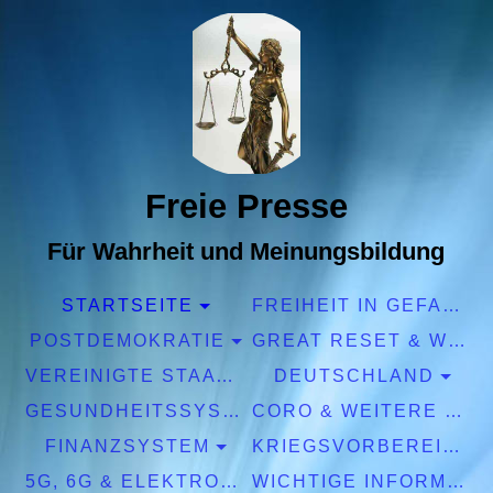
Freie Presse
Für Wahrheit und Meinungsbildung
STARTSEITE
FREIHEIT IN GEFAHR
POSTDEMOKRATIE
GREAT RESET & WEF
VEREINIGTE STAATEN EUROPA
DEUTSCHLAND
GESUNDHEITSSYSTEM
CORO & WEITERE PANDEMIEN
FINANZSYSTEM
KRIEGSVORBEREITUNGEN
5G, 6G & ELEKTROSMOG
WICHTIGE INFORMATIONEN