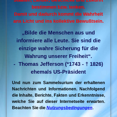
Staaten, Länder, Geschicke und Zukunft
bestimmen bzw. lenken.
Damit und dadurch kommt die Wahrheit
ans Licht und ins kollektive Bewußtsein.
„Bilde die Menschen aus und
informiere alle Leute. Sie sind die
einzige wahre Sicherung für die
Wahrung unserer Freiheit“.
- Thomas Jefferson (*1743 - † 1826)
ehemals US-Präsident
Und nun zum Sammelsurium der erhaltenen
Nachrichten und Informationen. Nachfolgend
die Inhalte, Berichte, Fakten und Erkenntnisse,
welche Sie auf dieser Internetseite erwarten.
Beachten Sie die
Nutzungsbedingungen
.