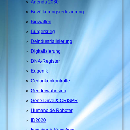
Agenda 2030
Bevölkerungsreduzierung
Biowaffen
Bürgerkrieg
Deindustrialisierung
Digitalisierung
DNA-Register
Eugenik
Gedankenkontrolle
Genderwahnsinn
Gene Drive & CRISPR
Humanoide Roboter
ID2020