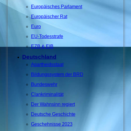
Europäisches Parlament
Europäischer Rat
Euro
EU-Todesstrafe
EZB & EIB
Deutschland
Apartheidsstaat
Bildungssystem der BRD
Bundeswehr
Clankriminalität
Der Wahnsinn regiert
Deutsche Geschichte
Geschehnisse 2023