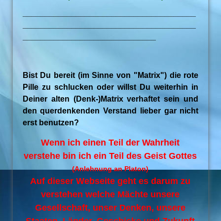
_______________________________________
_______________________________________
______________________________
Bist Du bereit (im Sinne von "Matrix") die rote
Pille zu schlucken oder willst Du weiterhin in
Deiner alten (Denk-)Matrix verhaftet sein und
den querdenkenden Verstand lieber gar nicht
erst benutzen?
Wenn ich einen Teil der Wahrheit
verstehe bin ich ein Teil des Geist Gottes
(Anlehnung an Platon)
Auf dieser Webseite geht es darum zu
verstehen welche Mächte unsere
Gesellschaft, unser Denken, unsere