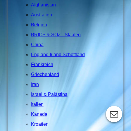
Afghanistan
Australien
Belgien
BRICS & SOZ - Staaten
China
England Irland Schottland
Frankreich
Griechenland
Iran
Israel & Palästina
Italien
Kanada
Kroatien