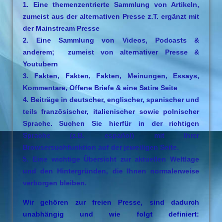
1. Eine themenzentrierte Sammlung von Artikeln,
zumeist aus der alternativen Presse z.T. ergänzt mit
der Mainstream Presse
2. Eine Sammlung von Videos, Podcasts &
anderem; zumeist von alternativer Presse &
Youtubern
3. Fakten, Fakten, Fakten, Meinungen, Essays,
Kommentare, Offene Briefe & eine Satire Seite
4. Beiträge in deutscher, englischer, spanischer und
teils französischer, italienischer sowie polnischer
Sprache. Suchen Sie hierfür in der richtigen
Sprache (z.B. español) mit Ihrer
Browsersuchfunktion auf der jeweiligen Seite.
5. Eine wichtige Übersicht zur aktuellen Weltlage
und den Hintergründen, die Ihnen normalerweise
verborgen bleiben.
Wir gehören zur freien Presse, sind dadurch
unabhängig und wie folgt definiert: