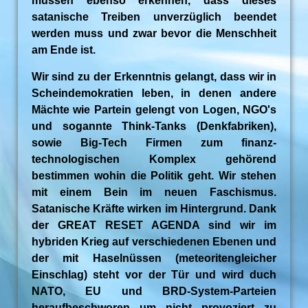
müssen ebenso erkennen, dass dieses
satanische Treiben unverzüglich beendet
werden muss und zwar bevor die Menschheit
am Ende ist.
Wir sind zu der Erkenntnis gelangt, dass wir in
Scheindemokratien leben, in denen andere
Mächte wie Partein gelengt von Logen, NGO's
und sogannte Think-Tanks (Denkfabriken),
sowie Big-Tech Firmen zum finanz-
technologischen Komplex gehörend
bestimmen wohin die Politik geht. Wir stehen
mit einem Bein im neuen Faschismus.
Satanische Kräfte wirken im Hintergrund. Dank
der GREAT RESET AGENDA sind wir im
hybriden Krieg auf verschiedenen Ebenen und
der mit Haselnüssen (meteoritengleicher
Einschlag) steht vor der Tür und wird duch
NATO, EU und BRD-System-Parteien
heraufbeschworen um nicht provoziert zu