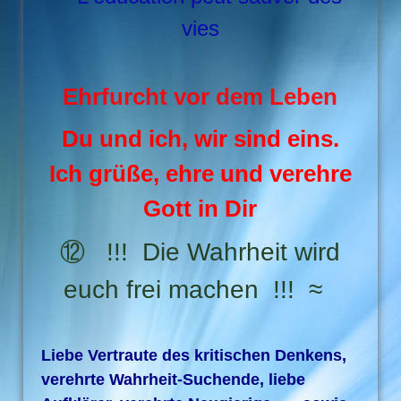
vies
Ehrfurcht vor dem Leben
Du und ich, wir sind eins.
Ich grüße, ehre und verehre
Gott in Dir
⑫ !!! Die Wahrheit wird
euch frei machen !!! ≈
Liebe Vertraute des kritischen Denkens,
verehrte Wahrheit-Suchende, liebe