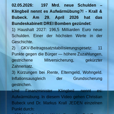
02.05.2026: 197 Mrd. neue Schulden –
Klingbeil nennt es Aufwärmübung?! - Krall &
Bubeck. Am 29. April 2026 hat das
Bundeskabinett DREI Bomben gezündet:
1) Haushalt 2027: 196,5 Milliarden Euro neue
Schulden. Einer der höchsten Werte in der
Geschichte.
2) GKV-Beitragssatzstabilisierungsgesetz: 11
Punkte gegen die Bürger — höhere Zuzahlungen,
gestrichene Mitversicherung, gekürzter
Zahnersatz.
3) Kürzungen bei Rente, Elterngeld, Wohngeld.
Inflationsausgleich der Grundsicherung
gestrichen.
Und Finanzminister Klingbeil nennt es:
Aufwärmübung. In diesem Video gehen Christian
Bubeck und Dr. Markus Krall JEDEN einzelnen
Punkt durch: