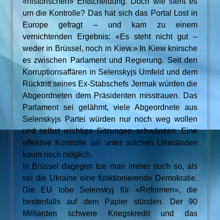
«historischen» Entscheidung. Doch wie steht es
um die Kontrolle? Das hat sich das Portal Lost in
Europe gefragt – und kam zu einem
vernichtenden Ergebnis: «Es steht nicht gut –
weder in Brüssel, noch in Kiew.» In Kiew knirsche
es zwischen Parlament und Regierung. Seit den
Korruptionsaffären in Selenskyjs Umfeld und dem
Rücktritt seines Ex-Stabschefs Jermak würden die
Abgeordneten dem Präsidenten misstrauen. Das
Parlament sei gelähmt, viele Abgeordnete aus
Selenskyjs Partei würden nur noch weg wollen
und selbst wichtige Sitzungen schwänzen. Eine
effektive Kontrolle sei unter solchen Umständen
kaum noch möglich.
In Brüssel dagegen tue man immer noch so, als
sei die Ukraine eine funktionierende Demokratie.
Die EU lobe Selenskyj für «Reformen», die
bestenfalls auf dem Papier stünden. Der 90
Milliarden schwere Kriegskredit und das