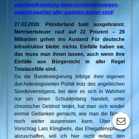
zweckentfremdung-beim-sondervermoegen-
obwohl-waehler-aller-parteien-dafuer-sind/
27.03.2026: Plünderland bald ausgebrannt.
Mehrwertsteuer rauf auf 22 Prozent – 28
Milliarden gehen ins Ausland Für deutsche
Infrastruktur bleibt: nichts. Einfälle haben sie,
das muss man ihnen lassen, auch wenn ihre
Einfälle aus Bürgersicht in aller Regel
Totalausfälle sind.
Da die Bundesregierung infolge ihrer eigenen
durchideologisierten Politik trotz des angeblichen
Sondervermögens, bei dem es sich in Wahrheit
nur um einen Schuldenberg handelt, unter
chronischer Geldnot leidet, hat man sich wieder
einmal Gedanken gemacht, wie man die Bürger
noch weiter auspressen kann. Über den
Vorschlag Lars Klingbeils, das Ehegattensplitting
abzuschaffen, will ich hier nicht reden; den