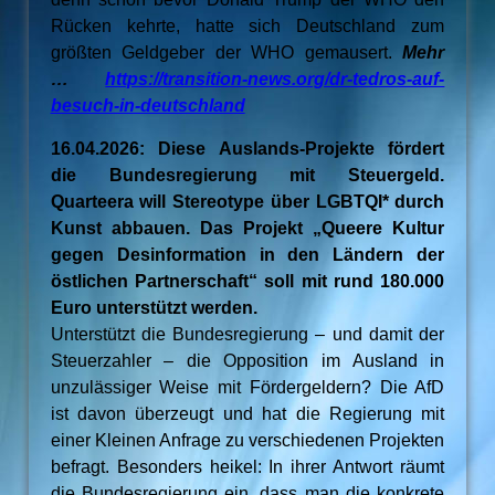
Rücken kehrte, hatte sich Deutschland zum
größten Geldgeber der WHO gemausert.
Mehr
…
https://transition-news.org/dr-tedros-auf-
besuch-in-deutschland
16.04.2026: Diese Auslands-Projekte fördert
die Bundesregierung mit Steuergeld.
Quarteera will Stereotype über LGBTQI* durch
Kunst abbauen. Das Projekt „Queere Kultur
gegen Desinformation in den Ländern der
östlichen Partnerschaft“ soll mit rund 180.000
Euro unterstützt werden.
Unterstützt die Bundesregierung – und damit der
Steuerzahler – die Opposition im Ausland in
unzulässiger Weise mit Fördergeldern? Die AfD
ist davon überzeugt und hat die Regierung mit
einer Kleinen Anfrage zu verschiedenen Projekten
befragt. Besonders heikel: In ihrer Antwort räumt
die Bundesregierung ein, dass man die konkrete