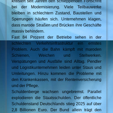
kritisiert seit Jahren den schleppenden Fortschritt
bei der Modernisierung. Viele Teilbauwerke
bleiben in schlechtem Zustand, Baustellen und
Sperrungen häufen sich. Unternehmen klagen,
dass marode Straßen und Brücken ihre Geschäfte
massiv behindern.
Fast 84 Prozent der Betriebe sehen in der
schlechten Verkehrsinfrastruktur ein ernstes
Problem. Auch die Bahn kämpft mit maroden
Schienen, Weichen und Stellwerken.
Verspätungen und Ausfälle sind Alltag. Pendler
und Logistikunternehmen leiden unter Staus und
Umleitungen. Hinzu kommen die Probleme mit
den Krankenkassen, mit der Rentenversicherung
und der Pflege.
Schuldenberge wachsen ungebremst. Parallel
explodieren die Staatsschulden. Der öffentliche
Schuldenstand Deutschlands stieg 2025 auf über
2,8 Billionen Euro. Der Bund allein trägt den