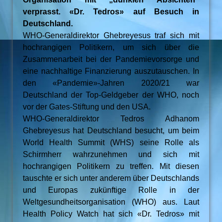
verprasst. «Dr. Tedros» auf Besuch in
Deutschland.
WHO-Generaldirektor Ghebreyesus traf sich mit
hochrangigen Politikern, um sich über die
Zusammenarbeit bei der Pandemievorsorge und
eine nachhaltige Finanzierung auszutauschen. In
den «Pandemie»-Jahren 2020/21 war
Deutschland der Top-Geldgeber der WHO, noch
vor der Gates-Stiftung und den USA.
WHO-Generaldirektor Tedros Adhanom
Ghebreyesus hat Deutschland besucht, um beim
World Health Summit (WHS) seine Rolle als
Schirmherr wahrzunehmen und sich mit
hochrangigen Politikern zu treffen. Mit diesen
tauschte er sich unter anderem über Deutschlands
und Europas zukünftige Rolle in der
Weltgesundheitsorganisation (WHO) aus. Laut
Health Policy Watch hat sich «Dr. Tedros» mit