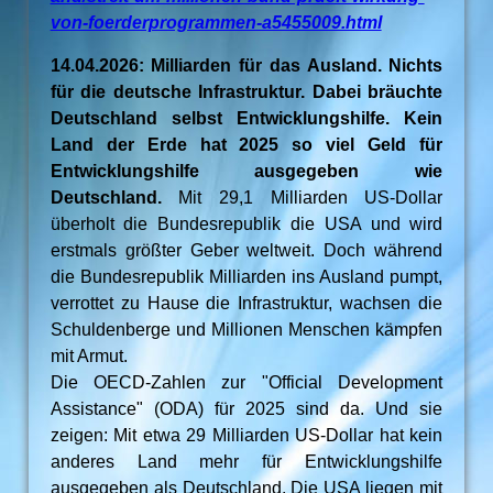
von-foerderprogrammen-a5455009.html
14.04.2026: Milliarden für das Ausland. Nichts
für die deutsche Infrastruktur. Dabei bräuchte
Deutschland selbst Entwicklungshilfe. Kein
Land der Erde hat 2025 so viel Geld für
Entwicklungshilfe ausgegeben wie
Deutschland.
Mit 29,1 Milliarden US-Dollar
überholt die Bundesrepublik die USA und wird
erstmals größter Geber weltweit. Doch während
die Bundesrepublik Milliarden ins Ausland pumpt,
verrottet zu Hause die Infrastruktur, wachsen die
Schuldenberge und Millionen Menschen kämpfen
mit Armut.
Die OECD-Zahlen zur "Official Development
Assistance" (ODA) für 2025 sind da. Und sie
zeigen: Mit etwa 29 Milliarden US-Dollar hat kein
anderes Land mehr für Entwicklungshilfe
ausgegeben als Deutschland. Die USA liegen mit