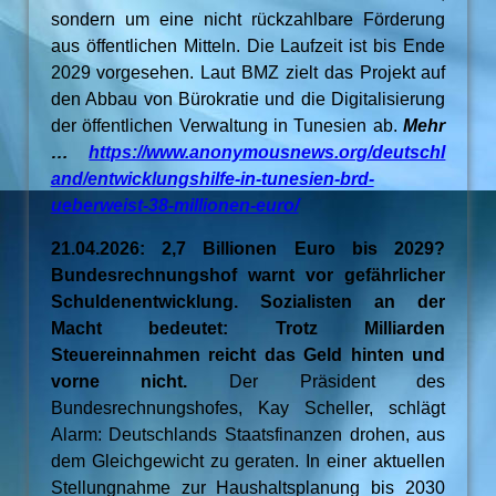
sondern um eine nicht rückzahlbare Förderung
aus öffentlichen Mitteln. Die Laufzeit ist bis Ende
2029 vorgesehen. Laut BMZ zielt das Projekt auf
den Abbau von Bürokratie und die Digitalisierung
der öffentlichen Verwaltung in Tunesien ab.
Mehr
…
https://www.anonymousnews.org/deutschl
and/entwicklungshilfe-in-tunesien-brd-
ueberweist-38-millionen-euro/
21.04.2026: 2,7 Billionen Euro bis 2029?
Bundesrechnungshof warnt vor gefährlicher
Schuldenentwicklung. Sozialisten an der
Macht bedeutet: Trotz Milliarden
Steuereinnahmen reicht das Geld hinten und
vorne nicht.
Der Präsident des
Bundesrechnungshofes, Kay Scheller, schlägt
Alarm: Deutschlands Staatsfinanzen drohen, aus
dem Gleichgewicht zu geraten. In einer aktuellen
Stellungnahme zur Haushaltsplanung bis 2030