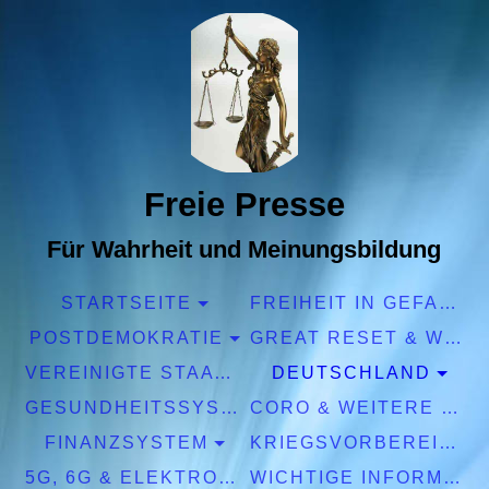
Freie Presse
Für Wahrheit und Meinungsbildung
STARTSEITE
FREIHEIT IN GEFAHR
POSTDEMOKRATIE
GREAT RESET & WEF
VEREINIGTE STAATEN EUROPA
DEUTSCHLAND
GESUNDHEITSSYSTEM
CORO & WEITERE PANDEMIEN
FINANZSYSTEM
KRIEGSVORBEREITUNGEN
5G, 6G & ELEKTROSMOG
WICHTIGE INFORMATIONEN