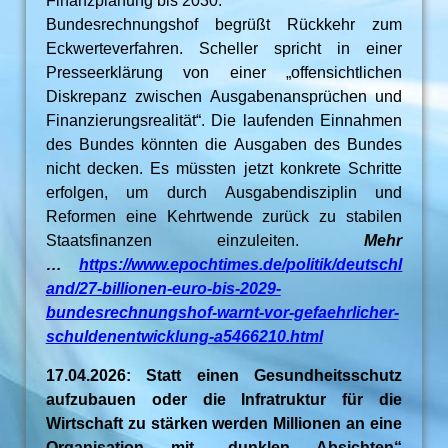
Finanzplanung bis 2030.
Bundesrechnungshof begrüßt Rückkehr zum
Eckwerteverfahren. Scheller spricht in einer
Presseerklärung von einer „offensichtlichen
Diskrepanz zwischen Ausgabenansprüchen und
Finanzierungsrealität“. Die laufenden Einnahmen
des Bundes könnten die Ausgaben des Bundes
nicht decken. Es müssten jetzt konkrete Schritte
erfolgen, um durch Ausgabendisziplin und
Reformen eine Kehrtwende zurück zu stabilen
Staatsfinanzen einzuleiten.
Mehr
…
https://www.epochtimes.de/politik/deutschl
and/27-billionen-euro-bis-2029-
bundesrechnungshof-warnt-vor-gefaehrlicher-
schuldenentwicklung-a5466210.html
17.04.2026: Statt einen Gesundheitsschutz
aufzubauen oder die Infratruktur für die
Wirtschaft zu stärken werden Millionen an eine
Organisation mit „dunklen Absichten“