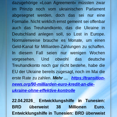
dazugehörige «Loan Agreement» müssten zwar
im Prinzip noch vom ukrainischen Parlament
abgesegnet werden, doch das sei nur eine
Formalie. Nicht wirklich ernst gemeint sei offenbar
auch das Treuhandkonto, das die Ukraine in
Deutschland anlegen soll, so Lost in Europe.
Normalerweise brauche es Monate, um einen
Geld-Kanal für Milliarden-Zahlungen zu schaffen.
In diesem Fall seien nur wenigen Wochen
vorgesehen. Und obwohl das deutsche
Treuhandkonto noch gar nicht bestehe, habe die
EU der Ukraine bereits zugesagt, noch im Mai die
erste Rate zu zahlen.
Mehr …
https://transition-
news.org/90-milliarden-euro-kredit-an-die-
ukraine-ohne-effektive-kontrolle
22.04.2026_ Entwicklungshilfe in Tunesien:
BRD überweist 38 Millionen Euro.
Entwicklungshilfe in Tunesien: BRD überweist