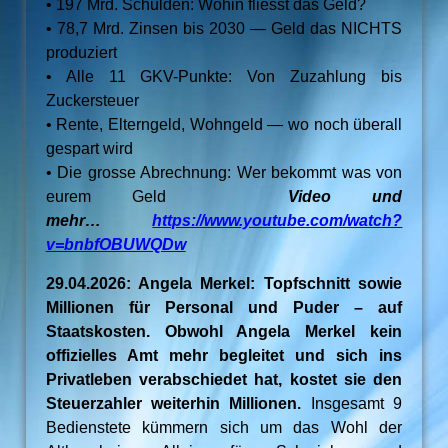
• 197 Mrd. Schulden: Wohin fliesst das Geld?
• 78,7 Mrd. Zinsen bis 2030 — Geld das NICHTS
produziert
• Alle 11 GKV-Punkte: Von Zuzahlung bis
Zuckersteuer
• Rente, Elterngeld, Wohngeld — wo noch überall
gespart wird
• Die grosse Abrechnung: Wer bekommt was von
eurem Geld
Video und
mehr…
https://www.youtube.com/watch?
v=bnbfOBUWQDw
29.04.2026: Angela Merkel: Topfschnitt sowie
Millionen für Personal und Puder – auf
Staatskosten. Obwohl Angela Merkel kein
offizielles Amt mehr begleitet und sich ins
Privatleben verabschiedet hat, kostet sie den
Steuerzahler weiterhin Millionen.
Insgesamt 9
Bedienstete kümmern sich um das Wohl der