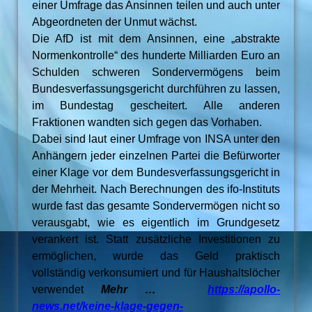
einer Umfrage das Ansinnen teilen und auch unter
Abgeordneten der Unmut wächst.
Die AfD ist mit dem Ansinnen, eine „abstrakte
Normenkontrolle“ des hunderte Milliarden Euro an
Schulden schweren Sondervermögens beim
Bundesverfassungsgericht durchführen zu lassen,
im Bundestag gescheitert. Alle anderen
Fraktionen wandten sich gegen das Vorhaben.
Dabei sind laut einer Umfrage von INSA unter den
Anhängern jeder einzelnen Partei die Befürworter
einer Klage vor dem Bundesverfassungsgericht in
der Mehrheit. Nach Berechnungen des ifo-Instituts
wurde fast das gesamte Sondervermögen nicht so
verausgabt, wie es eigentlich im Grundgesetz
verankert ist. Statt zusätzliche Investitionen zu
ermöglichen, wurde das Geld praktisch
vollständig verkonsumiert und für Haushaltslöcher
verwendet
Mehr …
https://apollo-
news.net/keine-klage-gegen-