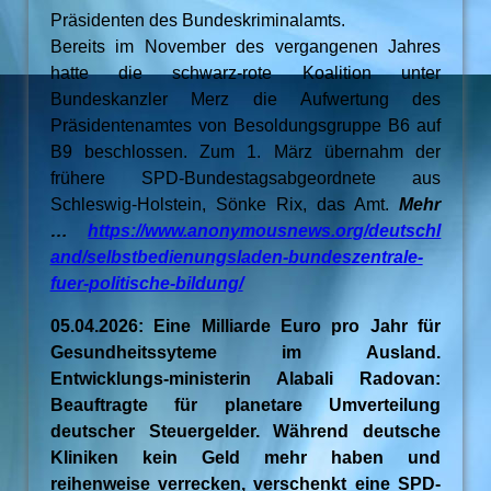
Präsidenten des Bundeskriminalamts.
Bereits im November des vergangenen Jahres
hatte die schwarz-rote Koalition unter
Bundeskanzler Merz die Aufwertung des
Präsidentenamtes von Besoldungsgruppe B6 auf
B9 beschlossen. Zum 1. März übernahm der
frühere SPD-Bundestagsabgeordnete aus
Schleswig-Holstein, Sönke Rix, das Amt.
Mehr
…
https://www.anonymousnews.org/deutschl
and/selbstbedienungsladen-bundeszentrale-
fuer-politische-bildung/
05.04.2026: Eine Milliarde Euro pro Jahr für
Gesundheitssyteme im Ausland.
Entwicklungs-ministerin Alabali Radovan:
Beauftragte für planetare Umverteilung
deutscher Steuergelder. Während deutsche
Kliniken kein Geld mehr haben und
reihenweise verrecken, verschenkt eine SPD-