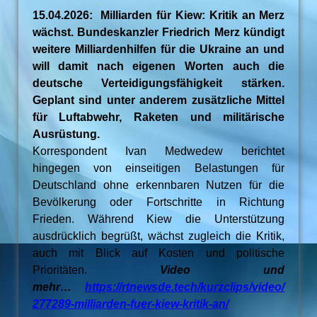
15.04.2026: Milliarden für Kiew: Kritik an Merz
wächst. Bundeskanzler Friedrich Merz kündigt
weitere Milliardenhilfen für die Ukraine an und
will damit nach eigenen Worten auch die
deutsche Verteidigungsfähigkeit stärken.
Geplant sind unter anderem zusätzliche Mittel
für Luftabwehr, Raketen und militärische
Ausrüstung.
Korrespondent Ivan Medwedew berichtet
hingegen von einseitigen Belastungen für
Deutschland ohne erkennbaren Nutzen für die
Bevölkerung oder Fortschritte in Richtung
Frieden. Während Kiew die Unterstützung
ausdrücklich begrüßt, wächst zugleich die Kritik,
auch mit Blick auf Kosten und politische
Prioritäten.
Video und
mehr…
https://rtnewsde.tech/kurzclips/video/
277289-milliarden-fuer-kiew-kritik-an/