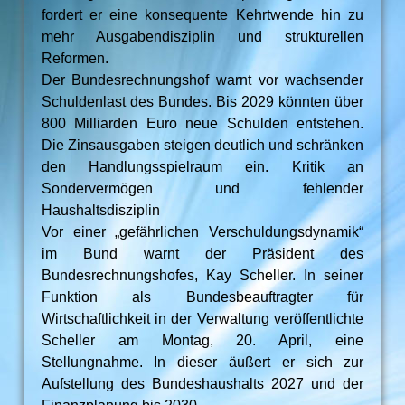
fordert er eine konsequente Kehrtwende hin zu
mehr Ausgabendisziplin und strukturellen
Reformen.
Der Bundesrechnungshof warnt vor wachsender
Schuldenlast des Bundes. Bis 2029 könnten über
800 Milliarden Euro neue Schulden entstehen.
Die Zinsausgaben steigen deutlich und schränken
den Handlungsspielraum ein. Kritik an
Sondervermögen und fehlender
Haushaltsdisziplin
Vor einer „gefährlichen Verschuldungsdynamik“
im Bund warnt der Präsident des
Bundesrechnungshofes, Kay Scheller. In seiner
Funktion als Bundesbeauftragter für
Wirtschaftlichkeit in der Verwaltung veröffentlichte
Scheller am Montag, 20. April, eine
Stellungnahme. In dieser äußert er sich zur
Aufstellung des Bundeshaushalts 2027 und der