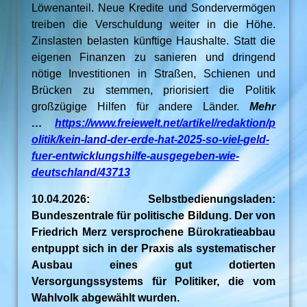
Löwenanteil. Neue Kredite und Sondervermögen
treiben die Verschuldung weiter in die Höhe.
Zinslasten belasten künftige Haushalte. Statt die
eigenen Finanzen zu sanieren und dringend
nötige Investitionen in Straßen, Schienen und
Brücken zu stemmen, priorisiert die Politik
großzügige Hilfen für andere Länder.
Mehr
…
https://www.freiewelt.net/artikel/redaktion/p
olitik/kein-land-der-erde-hat-2025-so-viel-geld-
fuer-entwicklungshilfe-ausgegeben-wie-
deutschland/43713
10.04.2026: Selbstbedienungsladen:
Bundeszentrale für politische Bildung. Der von
Friedrich Merz versprochene Bürokratieabbau
entpuppt sich in der Praxis als systematischer
Ausbau eines gut dotierten
Versorgungssystems für Politiker, die vom
Wahlvolk abgewählt wurden.