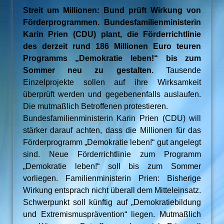
Streit um Millionen: Bund prüft Wirkung von
Förderprogrammen. Bundesfamilienministerin
Karin Prien (CDU) plant, die Förderrichtlinie
des derzeit rund 186 Millionen Euro teuren
Programms „Demokratie leben!“ bis zum
Sommer neu zu gestalten.
Tausende
Einzelprojekte sollen auf ihre Wirksamkeit
überprüft werden und gegebenenfalls auslaufen.
Die mutmaßlich Betroffenen protestieren.
Bundesfamilienministerin Karin Prien (CDU) will
stärker darauf achten, dass die Millionen für das
Förderprogramm „Demokratie leben!“ gut angelegt
sind. Neue Förderrichtlinie zum Programm
„Demokratie leben!“ soll bis zum Sommer
vorliegen. Familienministerin Prien: Bisherige
Wirkung entsprach nicht überall dem Mitteleinsatz.
Schwerpunkt soll künftig auf „Demokratiebildung
und Extremismusprävention“ liegen. Mutmaßlich