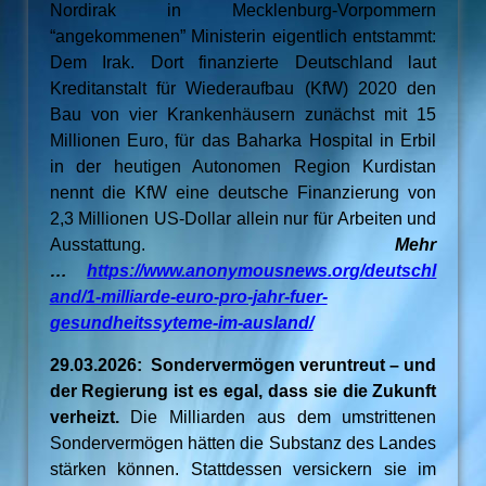
Nordirak in Mecklenburg-Vorpommern
“angekommenen” Ministerin eigentlich entstammt:
Dem Irak. Dort finanzierte Deutschland laut
Kreditanstalt für Wiederaufbau (KfW) 2020 den
Bau von vier Krankenhäusern zunächst mit 15
Millionen Euro, für das Baharka Hospital in Erbil
in der heutigen Autonomen Region Kurdistan
nennt die KfW eine deutsche Finanzierung von
2,3 Millionen US-Dollar allein nur für Arbeiten und
Ausstattung.
Mehr
…
https://www.anonymousnews.org/deutschl
and/1-milliarde-euro-pro-jahr-fuer-
gesundheitssyteme-im-ausland/
29.03.2026: Sondervermögen veruntreut – und
der Regierung ist es egal, dass sie die Zukunft
verheizt.
Die Milliarden aus dem umstrittenen
Sondervermögen hätten die Substanz des Landes
stärken können. Stattdessen versickern sie im