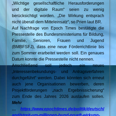
„Wichtige gesellschaftliche Herausforderungen
und der digitale Raum“ seien zu wenig
berücksichtigt worden. „Die Wirkung entsprach
nicht überall dem Mitteleinsatz“, so Prien laut BR.
Auf Nachfrage von Epoch Times bestätigte die
Pressestelle des Bundesministeriums für Bildung,
Familie, Senioren, Frauen und Jugend
(BMBFSFJ), dass eine neue Förderrichtlinie bis
zum Sommer erarbeitet werden soll. Ein genaues
Datum konnte die Pressestelle nicht nennen.
Anschließend soll jedoch ein neues
„Interessenbekundungs- und Antragsverfahren
durchgeführt“ werden. Dabei könnten sich erneut
auch jene Organisationen bewerben, deren
Projektförderungen „nach Ergebnissicherung“
zum Ende des Jahres 2026 auslaufen sollen.
Mehr
…
https://www.epochtimes.de/politik/deutschl
and/streit-um-millionen-bund-prueft-wirkung-