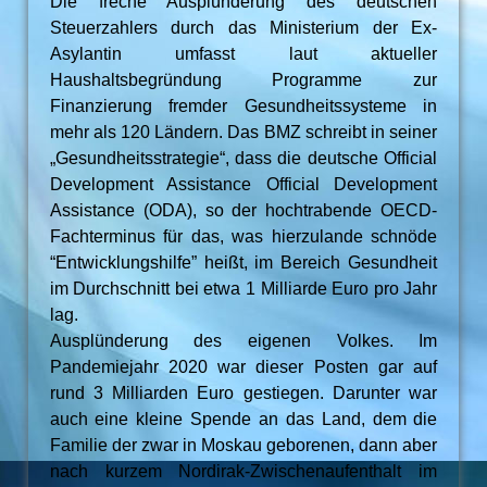
Die freche Ausplünderung des deutschen
Steuerzahlers durch das Ministerium der Ex-
Asylantin umfasst laut aktueller
Haushaltsbegründung Programme zur
Finanzierung fremder Gesundheitssysteme in
mehr als 120 Ländern. Das BMZ schreibt in seiner
„Gesundheitsstrategie“, dass die deutsche Official
Development Assistance Official Development
Assistance (ODA), so der hochtrabende OECD-
Fachterminus für das, was hierzulande schnöde
“Entwicklungshilfe” heißt, im Bereich Gesundheit
im Durchschnitt bei etwa 1 Milliarde Euro pro Jahr
lag.
Ausplünderung des eigenen Volkes. Im
Pandemiejahr 2020 war dieser Posten gar auf
rund 3 Milliarden Euro gestiegen. Darunter war
auch eine kleine Spende an das Land, dem die
Familie der zwar in Moskau geborenen, dann aber
nach kurzem Nordirak-Zwischenaufenthalt im