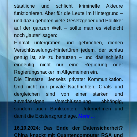
staatliche und schlicht kriminelle Akteure
funktionieren. Aber für die Leute im Hintergrund –
und dazu gehören viele Gesetzgeber und Politiker
auf der ganzen Welt – sollte man es vielleicht
noch „lauter“ sagen:
Einmal untergraben und gebrochen, dienen
Verschlüsselungs-Hintertüren jedem, der schlau
genug ist, sie zu benutzen – und das schließt
eindeutig nicht nur eine Regierung oder
Regierungshacker im Allgemeinen ein.
Die Einsätze: Jenseits privater Kommunikation.
Und nicht nur private Nachrichten, Chats und
dergleichen sind von einer starken und
zuverlässigen Verschlüsselung abhängig,
sondern auch Bankkonten, Unternehmen und
damit die Existenzgrundlage.
Mehr ...
16.10.2024: Das Ende der Datensicherheit?
China knackt mit Quantencomputer RSA und