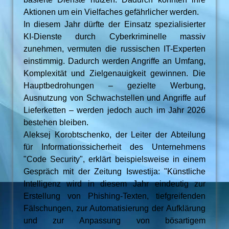
Aktionen um ein Vielfaches gefährlicher werden.
In diesem Jahr dürfte der Einsatz spezialisierter
KI-Dienste durch Cyberkriminelle massiv
zunehmen, vermuten die russischen IT-Experten
einstimmig. Dadurch werden Angriffe an Umfang,
Komplexität und Zielgenauigkeit gewinnen. Die
Hauptbedrohungen – gezielte Werbung,
Ausnutzung von Schwachstellen und Angriffe auf
Lieferketten – werden jedoch auch im Jahr 2026
bestehen bleiben.
Aleksej Korobtschenko, der Leiter der Abteilung
für Informationssicherheit des Unternehmens
"Code Security", erklärt beispielsweise in einem
Gespräch mit der Zeitung Iswestija: "Künstliche
Intelligenz wird in diesem Jahr eindeutig zur
Erstellung von Phishing-Texten, tiefgreifenden
Fälschungen, zur Automatisierung der Aufklärung
und zur Anpassung von bösartigem