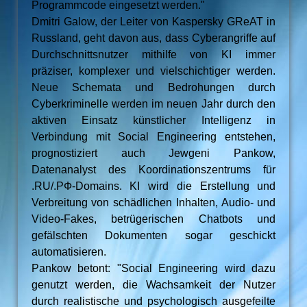
Programmcode eingesetzt werden."
Dmitri Galow, der Leiter von Kaspersky GReAT in
Russland, geht davon aus, dass Cyberangriffe auf
Durchschnittsnutzer mithilfe von KI immer
präziser, komplexer und vielschichtiger werden.
Neue Schemata und Bedrohungen durch
Cyberkriminelle werden im neuen Jahr durch den
aktiven Einsatz künstlicher Intelligenz in
Verbindung mit Social Engineering entstehen,
prognostiziert auch Jewgeni Pankow,
Datenanalyst des Koordinationszentrums für
.RU/.РФ-Domains. KI wird die Erstellung und
Verbreitung von schädlichen Inhalten, Audio- und
Video-Fakes, betrügerischen Chatbots und
gefälschten Dokumenten sogar geschickt
automatisieren.
Pankow betont: "Social Engineering wird dazu
genutzt werden, die Wachsamkeit der Nutzer
durch realistische und psychologisch ausgefeilte