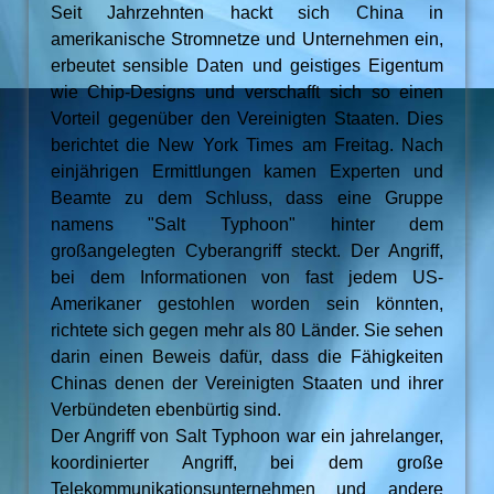
Seit Jahrzehnten hackt sich China in
amerikanische Stromnetze und Unternehmen ein,
erbeutet sensible Daten und geistiges Eigentum
wie Chip-Designs und verschafft sich so einen
Vorteil gegenüber den Vereinigten Staaten. Dies
berichtet die New York Times am Freitag. Nach
einjährigen Ermittlungen kamen Experten und
Beamte zu dem Schluss, dass eine Gruppe
namens "Salt Typhoon" hinter dem
großangelegten Cyberangriff steckt. Der Angriff,
bei dem Informationen von fast jedem US-
Amerikaner gestohlen worden sein könnten,
richtete sich gegen mehr als 80 Länder. Sie sehen
darin einen Beweis dafür, dass die Fähigkeiten
Chinas denen der Vereinigten Staaten und ihrer
Verbündeten ebenbürtig sind.
Der Angriff von Salt Typhoon war ein jahrelanger,
koordinierter Angriff, bei dem große
Telekommunikationsunternehmen und andere