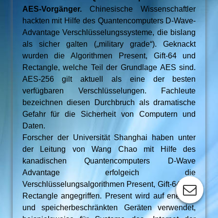
AES-Vorgänger.
Chinesische Wissenschaftler
hackten mit Hilfe des Quantencomputers D-Wave-
Advantage Verschlüsselungssysteme, die bislang
als sicher galten („military grade“). Geknackt
wurden die Algorithmen Present, Gift-64 und
Rectangle, welche Teil der Grundlage AES sind.
AES-256 gilt aktuell als eine der besten
verfügbaren Verschlüsselungen. Fachleute
bezeichnen diesen Durchbruch als dramatische
Gefahr für die Sicherheit von Computern und
Daten.
Forscher der Universität Shanghai haben unter
der Leitung von Wang Chao mit Hilfe des
kanadischen Quantencomputers D-Wave
Advantage erfolgeich die
Verschlüsselungsalgorithmen Present, Gift-64 und
Rectangle angegriffen. Present wird auf energie-
und speicherbeschränkten Geräten verwendet,