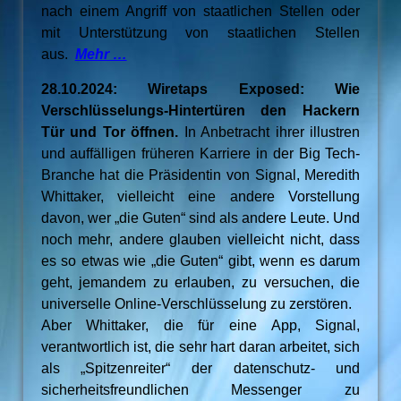
nach einem Angriff von staatlichen Stellen oder
mit Unterstützung von staatlichen Stellen
aus.
Mehr …
28.10.2024: Wiretaps Exposed: Wie
Verschlüsselungs-Hintertüren den Hackern
Tür und Tor öffnen.
In Anbetracht ihrer illustren
und auffälligen früheren Karriere in der Big Tech-
Branche hat die Präsidentin von Signal, Meredith
Whittaker, vielleicht eine andere Vorstellung
davon, wer „die Guten“ sind als andere Leute. Und
noch mehr, andere glauben vielleicht nicht, dass
es so etwas wie „die Guten“ gibt, wenn es darum
geht, jemandem zu erlauben, zu versuchen, die
universelle Online-Verschlüsselung zu zerstören.
Aber Whittaker, die für eine App, Signal,
verantwortlich ist, die sehr hart daran arbeitet, sich
als „Spitzenreiter“ der datenschutz- und
sicherheitsfreundlichen Messenger zu