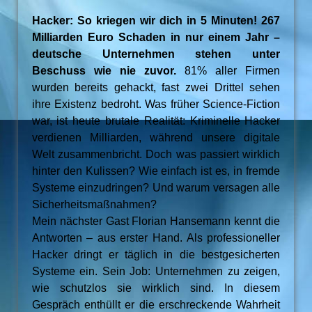
Hacker: So kriegen wir dich in 5 Minuten! 267
Milliarden Euro Schaden in nur einem Jahr –
deutsche Unternehmen stehen unter
Beschuss wie nie zuvor.
81% aller Firmen
wurden bereits gehackt, fast zwei Drittel sehen
ihre Existenz bedroht. Was früher Science-Fiction
war, ist heute brutale Realität: Kriminelle Hacker
verdienen Milliarden, während unsere digitale
Welt zusammenbricht. Doch was passiert wirklich
hinter den Kulissen? Wie einfach ist es, in fremde
Systeme einzudringen? Und warum versagen alle
Sicherheitsmaßnahmen?
Mein nächster Gast Florian Hansemann kennt die
Antworten – aus erster Hand. Als professioneller
Hacker dringt er täglich in die bestgesicherten
Systeme ein. Sein Job: Unternehmen zu zeigen,
wie schutzlos sie wirklich sind. In diesem
Gespräch enthüllt er die erschreckende Wahrheit