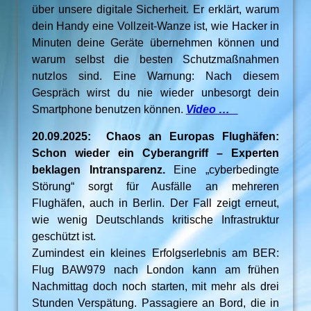
über unsere digitale Sicherheit. Er erklärt, warum
dein Handy eine Vollzeit-Wanze ist, wie Hacker in
Minuten deine Geräte übernehmen können und
warum selbst die besten Schutzmaßnahmen
nutzlos sind. Eine Warnung: Nach diesem
Gespräch wirst du nie wieder unbesorgt dein
Smartphone benutzen können.
Video …
20.09.2025: Chaos an Europas Flughäfen:
Schon wieder ein Cyberangriff – Experten
beklagen Intransparenz.
Eine „cyberbedingte
Störung“ sorgt für Ausfälle an mehreren
Flughäfen, auch in Berlin. Der Fall zeigt erneut,
wie wenig Deutschlands kritische Infrastruktur
geschützt ist.
Zumindest ein kleines Erfolgserlebnis am BER:
Flug BAW979 nach London kann am frühen
Nachmittag doch noch starten, mit mehr als drei
Stunden Verspätung. Passagiere an Bord, die in