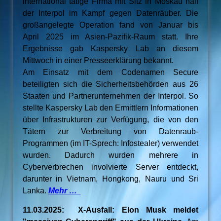
international tätige Firma mit Sitz in Moskau half
der Interpol im Kampf gegen Datenräuber. Die
großangelegte Operation fand von Januar bis
April 2025 im Asien-Pazifik-Raum statt. Ihre
Ergebnisse gab Kaspersky Lab an diesem
Mittwoch in einer Presseerklärung bekannt.
Am Einsatz mit dem Codenamen Secure
beteiligten sich die Sicherheitsbehörden aus 26
Staaten und Partnerunternehmen der Interpol. So
stellte Kaspersky Lab den Ermittlern Informationen
über Infrastrukturen zur Verfügung, die von den
Tätern zur Verbreitung von Datenraub-
Programmen (im IT-Sprech: Infostealer) verwendet
wurden. Dadurch wurden mehrere in
Cyberverbrechen involvierte Server entdeckt,
darunter in Vietnam, Hongkong, Nauru und Sri
Lanka.
Mehr …
11.03.2025: X-Ausfall: Elon Musk meldet