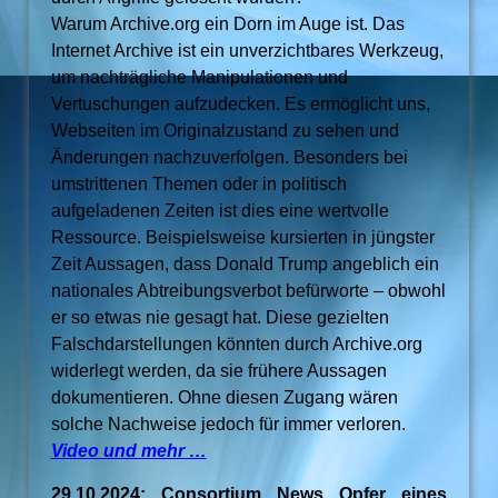
Warum Archive.org ein Dorn im Auge ist. Das
Internet Archive ist ein unverzichtbares Werkzeug,
um nachträgliche Manipulationen und
Vertuschungen aufzudecken. Es ermöglicht uns,
Webseiten im Originalzustand zu sehen und
Änderungen nachzuverfolgen. Besonders bei
umstrittenen Themen oder in politisch
aufgeladenen Zeiten ist dies eine wertvolle
Ressource. Beispielsweise kursierten in jüngster
Zeit Aussagen, dass Donald Trump angeblich ein
nationales Abtreibungsverbot befürworte – obwohl
er so etwas nie gesagt hat. Diese gezielten
Falschdarstellungen könnten durch Archive.org
widerlegt werden, da sie frühere Aussagen
dokumentieren. Ohne diesen Zugang wären
solche Nachweise jedoch für immer verloren.
Video und mehr …
29.10.2024: Consortium News Opfer eines