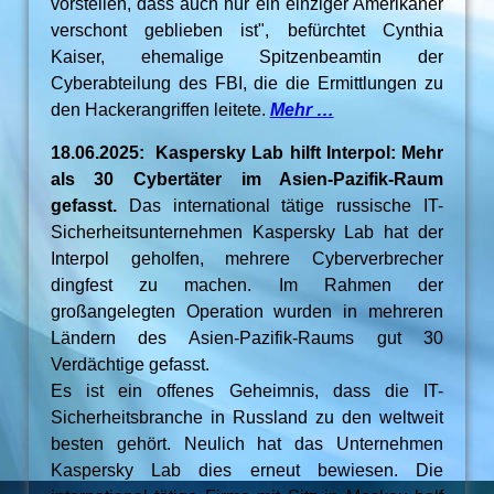
vorstellen, dass auch nur ein einziger Amerikaner
verschont geblieben ist", befürchtet Cynthia
Kaiser, ehemalige Spitzenbeamtin der
Cyberabteilung des FBI, die die Ermittlungen zu
den Hackerangriffen leitete.
Mehr …
18.06.2025: Kaspersky Lab hilft Interpol: Mehr
als 30 Cybertäter im Asien-Pazifik-Raum
gefasst.
Das international tätige russische IT-
Sicherheitsunternehmen Kaspersky Lab hat der
Interpol geholfen, mehrere Cyberverbrecher
dingfest zu machen. Im Rahmen der
großangelegten Operation wurden in mehreren
Ländern des Asien-Pazifik-Raums gut 30
Verdächtige gefasst.
Es ist ein offenes Geheimnis, dass die IT-
Sicherheitsbranche in Russland zu den weltweit
besten gehört. Neulich hat das Unternehmen
Kaspersky Lab dies erneut bewiesen. Die