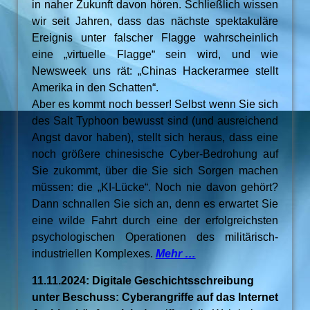
in naher Zukunft davon hören. Schließlich wissen
wir seit Jahren, dass das nächste spektakuläre
Ereignis unter falscher Flagge wahrscheinlich
eine „virtuelle Flagge“ sein wird, und wie
Newsweek uns rät: „Chinas Hackerarmee stellt
Amerika in den Schatten“.
Aber es kommt noch besser! Selbst wenn Sie sich
des Salt Typhoon bewusst sind (und ausreichend
Angst davor haben), stellt sich heraus, dass eine
noch größere chinesische Cyber-Bedrohung auf
Sie zukommt, über die Sie sich Sorgen machen
müssen: die „KI-Lücke“. Noch nie davon gehört?
Dann schnallen Sie sich an, denn es erwartet Sie
eine wilde Fahrt durch eine der erfolgreichsten
psychologischen Operationen des militärisch-
industriellen Komplexes.
Mehr …
11.11.2024: Digitale Geschichtsschreibung
unter Beschuss: Cyberangriffe auf das Internet