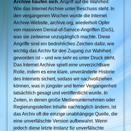
Archive häufen sich.
Angriff auf die Wahrheit:
Wie das Internet Archive unter Beschuss steht. In
den vergangenen Wochen wurde die Internet
Archive-Website, archive.org, wiederholt Opfer
von massiven Denial-of-Service-Angriffen (DoS),
was sie zeitweise unzugänglich machte. Diese
Angriffe sind ein bedrohliches Zeichen dafür, wie
wichtig das Archiv für den Zugang zur Wahrheit
geworden ist – und wie sehr es unter Druck steht.
Das Internet Archive spielt eine unverzichtbare
Rolle, indem es eine klare, unveränderte Historie
des Internets sichert, sodass wir nachvollziehen
können, was in jüngster und ferner Vergangenheit
tatsächlich gesagt und veröffentlicht wurde. In
Zeiten, in denen große Medienunternehmen oder
Regierungsstellen Inhalte nachträglich ändern, ist
das Archiv oft die einzige unabhängige Quelle, die
eine unverfälschte Version aufbewahrt. Wenn
jedoch diese letzte Instanz für unverfälschte