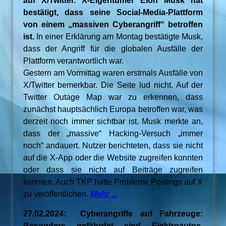
auf X/Twitter. X-Eigentümer Elon Musk hat
bestätigt, dass seine Social-Media-Plattform
von einem „massiven Cyberangriff“ betroffen
ist.
In einer Erklärung am Montag bestätigte Musk,
dass der Angriff für die globalen Ausfälle der
Plattform verantwortlich war.
Gestern am Vormittag waren erstmals Ausfälle von
X/Twitter bemerkbar. Die Seite lud nicht. Auf der
Twitter Outage Map war zu erkennen, dass
zunächst hauptsächlich Europa betroffen war, was
derzeit noch immer sichtbar ist. Musk merkte an,
dass der „massive“ Hacking-Versuch „immer
noch“ andauert. Nutzer berichteten, dass sie nicht
auf die X-App oder die Website zugreifen konnten
oder dass sie nicht auf Beiträge zugreifen
konnten. Auch TKP hatte Probleme Postings auf X
zu veröffentlichen.
Mehr ...
27.02.2024: Cyberangriffe auf Fahrzeuge:
Besonders gefährdet sind Elektroautos.