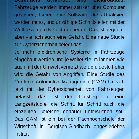
Fahrzeuge werden immer stärker über Computer
gesteuert, haben eine Software, die aktualisiert
werden muss, und unzählige Schnittstellen mit der
Welt bzw. dem Netz drum herum. Das ist bequem,
aber vielfach auch eine Gefahr. Eine neue Studie
zur Cybersicherheit belegt das.
Je mehr elektronische Systeme in Fahrzeuge
eingebaut werden und je weiter sie im Inneren wie
auch mit der Umwelt vernetzt werden, desto höher
wird die Gefahr von Angriffen. Eine Studie des
Center of Automotive Management (CAM) hat sich
jetzt mit der Cybersicherheit von Fahrzeugen
befasst; das ist der Einstieg in eine
Langzeitstudie, die Schritt für Schritt auch die
einzelnen Bereiche genauer untersuchen soll.
Das CAM ist ein bei der Fachhochschule der
Wirtschaft in Bergisch-Gladbach angesiedeltes
Institut.