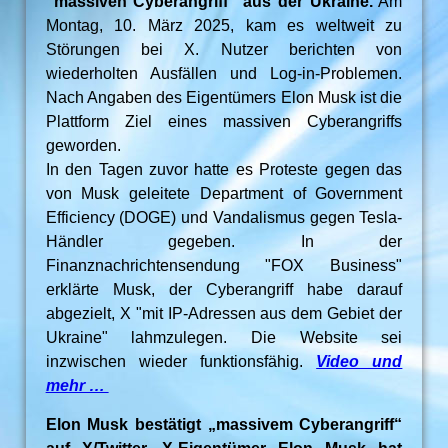
"massiven Cyberangriff" aus der Ukraine.
Am
Montag, 10. März 2025, kam es weltweit zu
Störungen bei X. Nutzer berichten von
wiederholten Ausfällen und Log-in-Problemen.
Nach Angaben des Eigentümers Elon Musk ist die
Plattform Ziel eines massiven Cyberangriffs
geworden.
In den Tagen zuvor hatte es Proteste gegen das
von Musk geleitete Department of Government
Efficiency (DOGE) und Vandalismus gegen Tesla-
Händler gegeben. In der
Finanznachrichtensendung "FOX Business"
erklärte Musk, der Cyberangriff habe darauf
abgezielt, X "mit IP-Adressen aus dem Gebiet der
Ukraine" lahmzulegen. Die Website sei
inzwischen wieder funktionsfähig.
Video und
mehr …
Elon Musk bestätigt „massivem Cyberangriff“