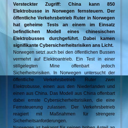
Versteckter Zugriff: China kann 850
Elektrobusse in Norwegen fernsteuern. Der
öffentliche Verkehrsbetrieb Ruter in Norwegen
hat geheime Tests an einem im Einsatz
befindlichen Modell eines chinesischen
Elektrobusses durchgeführt. Dabei kamen
signifikante Cybersicherheitsrisiken ans Licht.
Norwegen setzt auch bei den öffentlichen Bussen
vermehrt auf Elektroantrieb. Ein Test in einer
stillgelegten Mine offenbart jedoch
Sicherheitsrisiken. In Norwegen untersucht der
öffentliche Verkehrsbetrieb Ruter zwei
Elektrobusse, einen aus den Niederlanden und
einen aus China. Das Modell aus China offenbart
dabei ernste Cybersicherheitsrisiken, die eine
Fernsteuerung zulassen. Der Verkehrsbetrieb
reagiert mit Maßnahmen für strengere
Sicherheitsanforderungen.
Norwegen ist bekannt für seinen hohen Anteil an