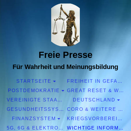
Freie Presse
Für Wahrheit und Meinungsbildung
STARTSEITE
FREIHEIT IN GEFAHR
POSTDEMOKRATIE
GREAT RESET & WEF
VEREINIGTE STAATEN EUROPA
DEUTSCHLAND
GESUNDHEITSSYSTEM
CORO & WEITERE PANDEMIEN
FINANZSYSTEM
KRIEGSVORBEREITUNGEN
5G, 6G & ELEKTROSMOG
WICHTIGE INFORMATIONEN