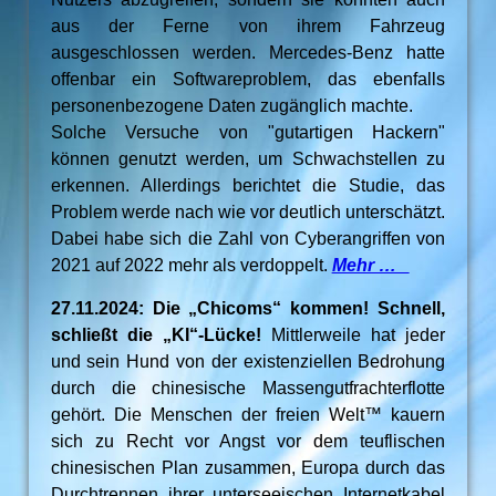
aus der Ferne von ihrem Fahrzeug
ausgeschlossen werden. Mercedes-Benz hatte
offenbar ein Softwareproblem, das ebenfalls
personenbezogene Daten zugänglich machte.
Solche Versuche von "gutartigen Hackern"
können genutzt werden, um Schwachstellen zu
erkennen. Allerdings berichtet die Studie, das
Problem werde nach wie vor deutlich unterschätzt.
Dabei habe sich die Zahl von Cyberangriffen von
2021 auf 2022 mehr als verdoppelt.
Mehr …
27.11.2024: Die „Chicoms“ kommen! Schnell,
schließt die „KI“-Lücke!
Mittlerweile hat jeder
und sein Hund von der existenziellen Bedrohung
durch die chinesische Massengutfrachterflotte
gehört. Die Menschen der freien Welt™ kauern
sich zu Recht vor Angst vor dem teuflischen
chinesischen Plan zusammen, Europa durch das
Durchtrennen ihrer unterseeischen Internetkabel