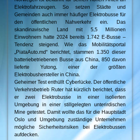
Elektrofahrzeugen. So setzen Städte und
Gemeinden auch immer häufiger Elektrobusse für
den öffentlichen Nahverkehr ein. Das
skandinavische Land mit 5,5 Millionen
Einwohnern hatte 2024 bereits 1.742 E-Busse –
Tendenz steigend. Wie das Mobilitätsportal
„PiataAuto.md“ berichtet, stammen 1.350 dieser
batteriebetriebenen Busse aus China, 850 davon
lieferte Yutong, einer der größten
Elektrobushersteller in China.
Geheimer Test enthüllt Cyberlücke. Der öffentliche
Verkehrsbetrieb Ruter hat kürzlich berichtet, dass
er zwei Elektrobusse in einer isolierten
Umgebung in einer stillgelegten unterirdischen
Mine getestet. Damit wollte das für die Hauptstadt
Oslo und Umgebung zuständige Unternehmen
mögliche Sicherheitsrisiken bei Elektrobussen
aufdecken.