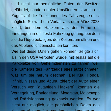
sind nicht nur persönliche Daten der Besitzer
gefährdet, sondern unter Umständen ist auch ein
Zugriff auf die Funktionen des Fahrzeugs selbst
möglich. So wird ein Vorfall aus dem März 2023
zitiert, bei dem Hackern aus der Ferne ein
Eindringen in ein Tesla-Fahrzeug gelang, bei dem
sie die Hupe betätigen, den Kofferraum öffnen und
das Abblendlicht einschalten konnten.
Wie tief diese Daten gehen können, zeigte sich,
als in den USA verboten wurde, mit Teslas auf die
Parkplätze von Geheimdiensten zu fahren, weil
die Kameras des Fahrzeugs alles aufzeichneten,
was um sie herum geschah. Bei Kia, Honda,
Infiniti, Nissan und Acura, zitiert der Autor einen
Versuch von "gutartigen Hackern", konnten die
Verriegelung, Entriegelung, Motorstart, Motorstopp
und Präzisionsortung geknackt werden. Es war
nicht nur möglich, die persönlichen Daten des
Nutzers abzugreifen, sondern sie konnten auch