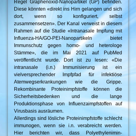
Regel Graphenoxid-Nanopartikel (GP) befinden.
Diese könnten «direkt ins Hirn gelangen und sich
dort, wenn so konfiguriert, selbst
zusammensetzen». Der Kanal verweist in diesem
Rahmen auf die Studie «Intranasale Impfung mit
Influenza-HA/GO-PEI-Nanopartikeln bietet
Immunschutz gegen homo- und heterologe
Stämme», die im Mai 2021 auf PubMed
veröffentlicht wurde. Dort ist zu lesen: «Die
intranasale (i.n.) Immunisierung ist ein
vielversprechender Impfpfad für infektiöse
Atemwegserkrankungen wie die Grippe.
Rekombinante Proteinimpfstoffe können die
Sicherheitsbedenken und die lange
Produktionsphase von Influenzaimpfstoffen auf
Virusbasis ausräumen.
Allerdings sind lösliche Proteinimpfstoffe schlecht
immunogen, wenn sie i.n. verabreicht werden.
Hier berichten wir, dass Polyethylenimin-