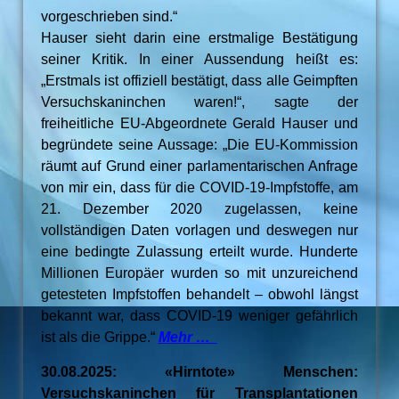
vorgeschrieben sind.“
Hauser sieht darin eine erstmalige Bestätigung
seiner Kritik. In einer Aussendung heißt es:
„Erstmals ist offiziell bestätigt, dass alle Geimpften
Versuchskaninchen waren!“, sagte der
freiheitliche EU-Abgeordnete Gerald Hauser und
begründete seine Aussage: „Die EU-Kommission
räumt auf Grund einer parlamentarischen Anfrage
von mir ein, dass für die COVID-19-Impfstoffe, am
21. Dezember 2020 zugelassen, keine
vollständigen Daten vorlagen und deswegen nur
eine bedingte Zulassung erteilt wurde. Hunderte
Millionen Europäer wurden so mit unzureichend
getesteten Impfstoffen behandelt – obwohl längst
bekannt war, dass COVID-19 weniger gefährlich
ist als die Grippe.“
Mehr …
30.08.2025: «Hirntote» Menschen:
Versuchskaninchen für Transplantationen