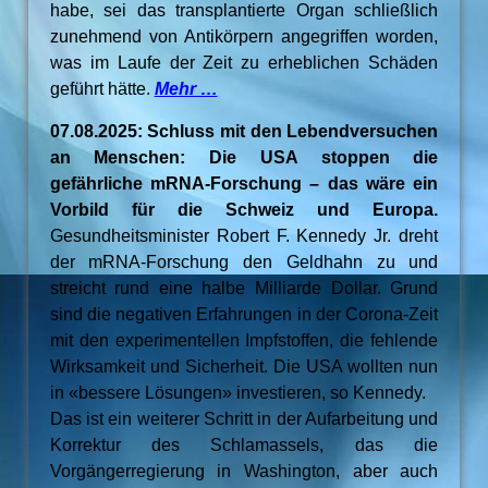
habe, sei das transplantierte Organ schließlich
zunehmend von Antikörpern angegriffen worden,
was im Laufe der Zeit zu erheblichen Schäden
geführt hätte.
Mehr …
07.08.2025: Schluss mit den Lebendversuchen
an Menschen: Die USA stoppen die
gefährliche mRNA-Forschung – das wäre ein
Vorbild für die Schweiz und Europa.
Gesundheitsminister Robert F. Kennedy Jr. dreht
der mRNA-Forschung den Geldhahn zu und
streicht rund eine halbe Milliarde Dollar. Grund
sind die negativen Erfahrungen in der Corona-Zeit
mit den experimentellen Impfstoffen, die fehlende
Wirksamkeit und Sicherheit. Die USA wollten nun
in «bessere Lösungen» investieren, so Kennedy.
Das ist ein weiterer Schritt in der Aufarbeitung und
Korrektur des Schlamassels, das die
Vorgängerregierung in Washington, aber auch