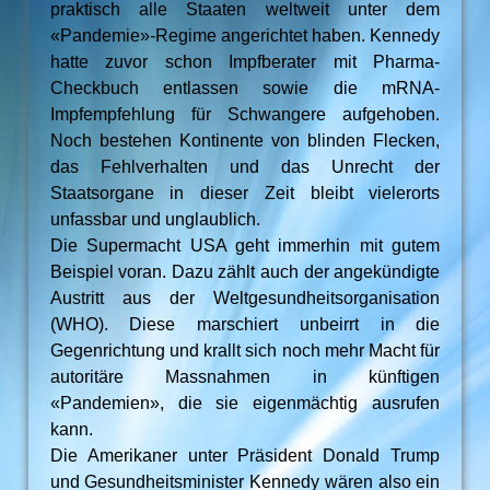
praktisch alle Staaten weltweit unter dem
«Pandemie»-Regime angerichtet haben. Kennedy
hatte zuvor schon Impfberater mit Pharma-
Checkbuch entlassen sowie die mRNA-
Impfempfehlung für Schwangere aufgehoben.
Noch bestehen Kontinente von blinden Flecken,
das Fehlverhalten und das Unrecht der
Staatsorgane in dieser Zeit bleibt vielerorts
unfassbar und unglaublich.
Die Supermacht USA geht immerhin mit gutem
Beispiel voran. Dazu zählt auch der angekündigte
Austritt aus der Weltgesundheitsorganisation
(WHO). Diese marschiert unbeirrt in die
Gegenrichtung und krallt sich noch mehr Macht für
autoritäre Massnahmen in künftigen
«Pandemien», die sie eigenmächtig ausrufen
kann.
Die Amerikaner unter Präsident Donald Trump
und Gesundheitsminister Kennedy wären also ein