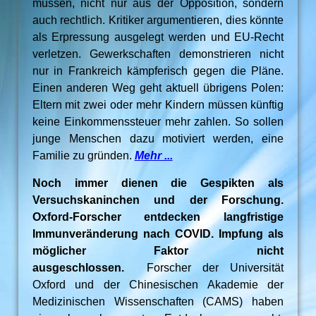
müssen, nicht nur aus der Opposition, sondern
auch rechtlich. Kritiker argumentieren, dies könnte
als Erpressung ausgelegt werden und EU-Recht
verletzen. Gewerkschaften demonstrieren nicht
nur in Frankreich kämpferisch gegen die Pläne.
Einen anderen Weg geht aktuell übrigens Polen:
Eltern mit zwei oder mehr Kindern müssen künftig
keine Einkommenssteuer mehr zahlen. So sollen
junge Menschen dazu motiviert werden, eine
Familie zu gründen.
Mehr ...
Noch immer dienen die Gespikten als
Versuchskaninchen und der Forschung.
Oxford-Forscher entdecken langfristige
Immunveränderung nach COVID. Impfung als
möglicher Faktor nicht
ausgeschlossen.
Forscher der Universität
Oxford und der Chinesischen Akademie der
Medizinischen Wissenschaften (CAMS) haben