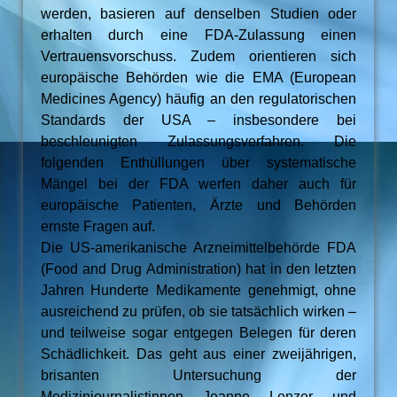
werden, basieren auf denselben Studien oder
erhalten durch eine FDA-Zulassung einen
Vertrauensvorschuss. Zudem orientieren sich
europäische Behörden wie die EMA (European
Medicines Agency) häufig an den regulatorischen
Standards der USA – insbesondere bei
beschleunigten Zulassungsverfahren. Die
folgenden Enthüllungen über systematische
Mängel bei der FDA werfen daher auch für
europäische Patienten, Ärzte und Behörden
ernste Fragen auf.
Die US-amerikanische Arzneimittelbehörde FDA
(Food and Drug Administration) hat in den letzten
Jahren Hunderte Medikamente genehmigt, ohne
ausreichend zu prüfen, ob sie tatsächlich wirken –
und teilweise sogar entgegen Belegen für deren
Schädlichkeit. Das geht aus einer zweijährigen,
brisanten Untersuchung der
Medizinjournalistinnen Jeanne Lenzer und