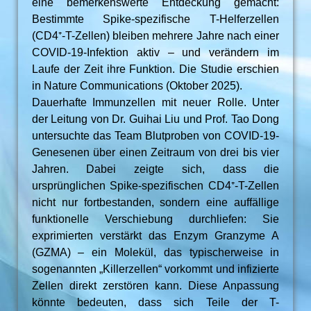
eine bemerkenswerte Entdeckung gemacht:
Bestimmte Spike-spezifische T-Helferzellen
(CD4⁺-T-Zellen) bleiben mehrere Jahre nach einer
COVID-19-Infektion aktiv – und verändern im
Laufe der Zeit ihre Funktion. Die Studie erschien
in Nature Communications (Oktober 2025).
Dauerhafte Immunzellen mit neuer Rolle. Unter
der Leitung von Dr. Guihai Liu und Prof. Tao Dong
untersuchte das Team Blutproben von COVID-19-
Genesenen über einen Zeitraum von drei bis vier
Jahren. Dabei zeigte sich, dass die
ursprünglichen Spike-spezifischen CD4⁺-T-Zellen
nicht nur fortbestanden, sondern eine auffällige
funktionelle Verschiebung durchliefen: Sie
exprimierten verstärkt das Enzym Granzyme A
(GZMA) – ein Molekül, das typischerweise in
sogenannten „Killerzellen“ vorkommt und infizierte
Zellen direkt zerstören kann. Diese Anpassung
könnte bedeuten, dass sich Teile der T-