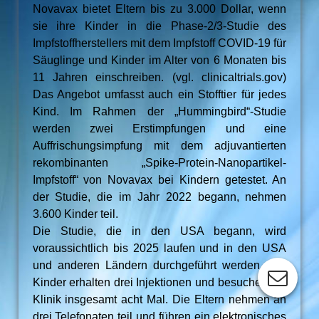
Novavax bietet Eltern bis zu 3.000 Dollar, wenn
sie ihre Kinder in die Phase-2/3-Studie des
Impfstoffherstellers mit dem Impfstoff COVID-19 für
Säuglinge und Kinder im Alter von 6 Monaten bis
11 Jahren einschreiben. (vgl. clinicaltrials.gov)
Das Angebot umfasst auch ein Stofftier für jedes
Kind. Im Rahmen der „Hummingbird“-Studie
werden zwei Erstimpfungen und eine
Auffrischungsimpfung mit dem adjuvantierten
rekombinanten „Spike-Protein-Nanopartikel-
Impfstoff“ von Novavax bei Kindern getestet. An
der Studie, die im Jahr 2022 begann, nehmen
3.600 Kinder teil.
Die Studie, die in den USA begann, wird
voraussichtlich bis 2025 laufen und in den USA
und anderen Ländern durchgeführt werden. Die
Kinder erhalten drei Injektionen und besuchen die
Klinik insgesamt acht Mal. Die Eltern nehmen an
drei Telefonaten teil und führen ein elektronisches