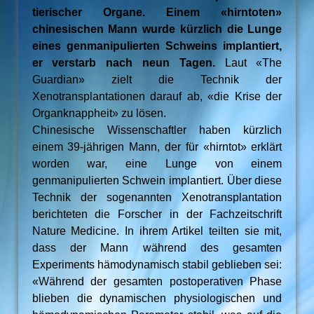
tierischer Organe. Einem «hirntoten»
chinesischen Mann wurde kürzlich die Lunge
eines genmanipulierten Schweins implantiert,
er verstarb nach neun Tagen.
Laut «The
Guardian» zielt die Technik der
Xenotransplantationen darauf ab, «die Krise der
Organknappheit» zu lösen.
Chinesische Wissenschaftler haben kürzlich
einem 39-jährigen Mann, der für «hirntot» erklärt
worden war, eine Lunge von einem
genmanipulierten Schwein implantiert. Über diese
Technik der sogenannten Xenotransplantation
berichteten die Forscher in der Fachzeitschrift
Nature Medicine. In ihrem Artikel teilten sie mit,
dass der Mann während des gesamten
Experiments hämodynamisch stabil geblieben sei:
«Während der gesamten postoperativen Phase
blieben die dynamischen physiologischen und