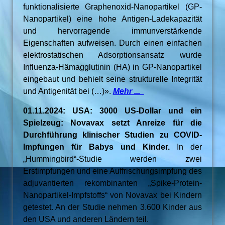
funktionalisierte Graphenoxid-Nanopartikel (GP-
Nanopartikel) eine hohe Antigen-Ladekapazität
und hervorragende immunverstärkende
Eigenschaften aufweisen. Durch einen einfachen
elektrostatischen Adsorptionsansatz wurde
Influenza-Hämagglutinin (HA) in GP-Nanopartikel
eingebaut und behielt seine strukturelle Integrität
und Antigenität bei (…)».
Mehr ...
01.11.2024: USA: 3000 US-Dollar und ein
Spielzeug: Novavax setzt Anreize für die
Durchführung klinischer Studien zu COVID-
Impfungen für Babys und Kinder.
In der
„Hummingbird“-Studie werden zwei
Erstimpfungen und eine Auffrischungsimpfung des
adjuvantierten rekombinanten „Spike-Protein-
Nanopartikel-Impfstoffs“ von Novavax bei Kindern
getestet. An der Studie nehmen 3.600 Kinder aus
den USA und anderen Ländern teil.