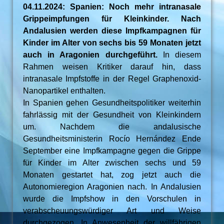
04.11.2024: Spanien: Noch mehr intranasale
Grippeimpfungen für Kleinkinder. Nach
Andalusien werden diese Impfkampagnen für
Kinder im Alter von sechs bis 59 Monaten jetzt
auch in Aragonien durchgeführt.
In diesem
Rahmen weisen Kritiker darauf hin, dass
intranasale Impfstoffe in der Regel Graphenoxid-
Nanopartikel enthalten.
In Spanien gehen Gesundheitspolitiker weiterhin
fahrlässig mit der Gesundheit von Kleinkindern
um. Nachdem die andalusische
Gesundheitsministerin Rocío Hernández Ende
September eine Impfkampagne gegen die Grippe
für Kinder im Alter zwischen sechs und 59
Monaten gestartet hat, zog jetzt auch die
Autonomieregion Aragonien nach. In Andalusien
wurde die Impfshow in den Vorschulen in
verabscheuungswürdiger Art und Weise
durchgezogen. In Anwesenheit der willfährigen