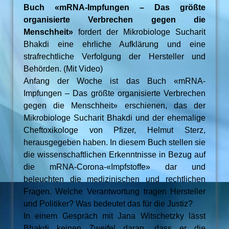
Buch «mRNA-Impfungen – Das größte
organisierte Verbrechen gegen die
Menschheit»
fordert der Mikrobiologe Sucharit
Bhakdi eine ehrliche Aufklärung und eine
strafrechtliche Verfolgung der Hersteller und
Behörden. (Mit Video)
Anfang der Woche ist das Buch «mRNA-
Impfungen – Das größte organisierte Verbrechen
gegen die Menschheit» erschienen, das der
Mikrobiologe Sucharit Bhakdi und der ehemalige
Cheftoxikologe von Pfizer, Helmut Sterz,
herausgegeben haben. In diesem Buch stellen sie
die wissenschaftlichen Erkenntnisse in Bezug auf
die mRNA-Corona-«Impfstoffe» dar und
beleuchten die medizinischen und rechtlichen
Fragen. Welche Verantwortung tragen Hersteller
und Politiker? Was bedeutet das für die Justiz?
In einem Gespräch mit Jana Witschetzky lässt
Bhakdi keinen Zweifel daran, dass er die