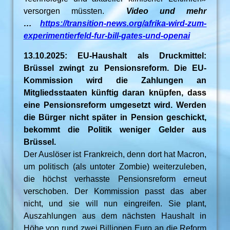
versorgen müssten.
Video und mehr
…
https://transition-news.org/afrika-wird-zum-
experimentierfeld-fur-bill-gates-und-openai
13.10.2025: EU-Haushalt als Druckmittel:
Brüssel zwingt zu Pensionsreform. Die EU-
Kommission wird die Zahlungen an
Mitgliedsstaaten künftig daran knüpfen, dass
eine Pensionsreform umgesetzt wird. Werden
die Bürger nicht später in Pension geschickt,
bekommt die Politik weniger Gelder aus
Brüssel.
Der Auslöser ist Frankreich, denn dort hat Macron,
um politisch (als untoter Zombie) weiterzuleben,
die höchst verhasste Pensionsreform erneut
verschoben. Der Kommission passt das aber
nicht, und sie will nun eingreifen. Sie plant,
Auszahlungen aus dem nächsten Haushalt in
Höhe von rund zwei Billionen Euro an die Reform