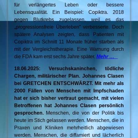
für verlängertes Leben oder bessere
Lebensqualität. Ein Beispiel: Copiktra. 2018
gegen Blutkrebs zugelassen, weil es das
„progressionsfreie Überleben“ verbesserte. Doch
spätere Analysen zeigten, dass Patienten mit
Copiktra im Schnitt 11 Monate früher starben als
mit der Vergleichstherapie. Eine Warnung durch
die FDA kam erst sechs Jahre später.
Mehr …
18.06.2025: Versuchskaninchen, tödliche
Chargen, militärischer Plan. Johannes Clasen
bei GRETCHEN ENTSCHWÄRZT. Mit mehr als
2000 Fällen von Menschen mit Impfschaden
hat er sich bisher vertraut gemacht, mit vielen
Betroffenen hat Johannes Clasen persönlich
gesprochen.
Menschen, die von der Politik bis
heute im Stich gelassen werden. Menschen, die in
Praxen und Kliniken mehrheitlich abgewiesen
werden. Menschen, die diffamiert und lächerlich