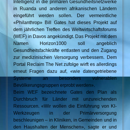
Intelligenz in die primären Gesundheitsnetzwerke
in Ruanda und anderen afrikanischen Ländern
eingeführt werden sollen. Der vermeintliche
«Philanthrop» Bill Gates hat dieses Projekt auf
dem jährlichen Treffen des Weltwirtschaftsforums
(WEF) in Davos angekündigt. Das Projekt mit dem
Namen Horizon1000 soll angeblich
Gesundheitsfachkräfte entlasten und den Zugang
zur medizinischen Versorgung verbessern. Dem
Portal Reclaim The Net zufolge wirft es allerdings
erneut Fragen dazu auf, «wie datengetriebene
Systeme an besonders vulnerablen
Bevölkerungsgruppen erprobt werden».
Beim WEF bezeichnete Gates den Plan als
Durchbruch für Länder mit unzureichenden
Ressourcen. «Wir wollen die Einführung von KI-
Werkzeugen in der Primärversorgung
beschleunigen – in Kliniken, in Gemeinden und in
den Haushalten der Menschen», sagte er und