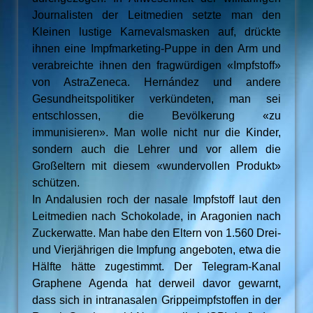
Journalisten der Leitmedien setzte man den
Kleinen lustige Karnevalsmasken auf, drückte
ihnen eine Impfmarketing-Puppe in den Arm und
verabreichte ihnen den fragwürdigen «Impfstoff»
von AstraZeneca. Hernández und andere
Gesundheitspolitiker verkündeten, man sei
entschlossen, die Bevölkerung «zu
immunisieren». Man wolle nicht nur die Kinder,
sondern auch die Lehrer und vor allem die
Großeltern mit diesem «wundervollen Produkt»
schützen.
In Andalusien roch der nasale Impfstoff laut den
Leitmedien nach Schokolade, in Aragonien nach
Zuckerwatte. Man habe den Eltern von 1.560 Drei-
und Vierjährigen die Impfung angeboten, etwa die
Hälfte hätte zugestimmt. Der Telegram-Kanal
Graphene Agenda hat derweil davor gewarnt,
dass sich in intranasalen Grippeimpfstoffen in der