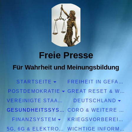
Freie Presse
Für Wahrheit und Meinungsbildung
STARTSEITE
FREIHEIT IN GEFAHR
POSTDEMOKRATIE
GREAT RESET & WEF
VEREINIGTE STAATEN EUROPA
DEUTSCHLAND
GESUNDHEITSSYSTEM
CORO & WEITERE PANDEMIEN
FINANZSYSTEM
KRIEGSVORBEREITUNGEN
5G, 6G & ELEKTROSMOG
WICHTIGE INFORMATIONEN