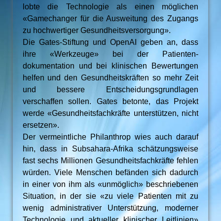
lobte die Technologie als einen möglichen
«Gamechanger für die Ausweitung des Zugangs
zu hochwertiger Gesundheitsversorgung».
Die Gates-Stiftung und OpenAI geben an, dass
ihre «Werkzeuge» bei der Patienten­
dokumentation und bei klinischen Bewertungen
helfen und den Gesundheitskräften so mehr Zeit
und bessere Entscheidungsgrundlagen
verschaffen sollen. Gates betonte, das Projekt
werde «Gesundheitsfachkräfte unterstützen, nicht
ersetzen».
Der vermeintliche Philanthrop wies auch darauf
hin, dass in Subsahara-Afrika schätzungsweise
fast sechs Millionen Gesundheitsfachkräfte fehlen
würden. Viele Menschen befänden sich dadurch
in einer von ihm als «unmöglich» beschriebenen
Situation, in der sie «zu viele Patienten mit zu
wenig administrativer Unterstützung, moderner
Technologie und aktueller klinischer Leitlinien»