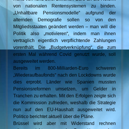
von nationalen Rentensystemen zu binden.
„Unhaltbare Pensionsmodelle“ aufgrund der
alternden Demografie sollen so von den
Mitgliedsstaaten geändert werden – man will die
Politik also „motivieren“, indem man ihnen
vertraglich eigentlich verpflichtende Zahlungen
vorenthält. Die „Budgetverknüpfung“, die zum
ersten Mal während Covid genutzt wurde, soll
ausgeweitet werden.
Bereits im 800-Milliarden-Euro schweren
„Wiederaufbaufonds“ nach den Lockdowns wurde
dies erprobt. Länder wie Spanien mussten
Pensionsreformen umsetzen, um Gelder in
Tranchen zu erhalten. Mit den Erfolgen zeigte sich
die Kommission zufrieden, weshalb die Strategie
nun auf den EU-Haushalt ausgeweitet wird.
Politico berichtet aktuell über die Pläne.
Brüssel wird aber mit Widerstand rechnen