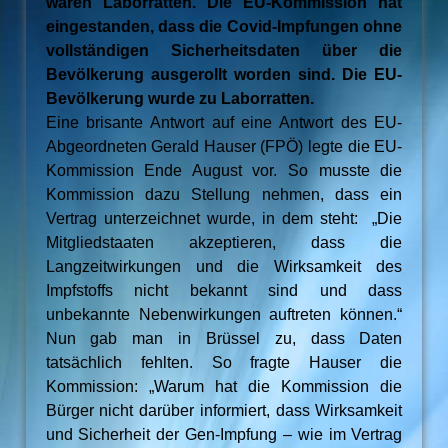
waren Laborratten. Die EU-Kommission hat
eingestanden, dass die Covid-Impfungen ohne
vollständigen Sicherheitsdaten über die
Bevölkerung ausgerollt worden sind. Die EU-
Bevölkerung wurde zu Laborratten.
Eine brisante Antwort auf eine Antwort des EU-
Abgeordneten Gerald Hauser (FPÖ) legte die EU-
Kommission Ende August vor. So musste die
Kommission dazu Stellung nehmen, dass ein
Vertrag unterzeichnet wurde, in dem steht: „Die
Mitgliedstaaten akzeptieren, dass die
Langzeitwirkungen und die Wirksamkeit des
Impfstoffs nicht bekannt sind und dass
unbekannte Nebenwirkungen auftreten können.“
Nun gab man in Brüssel zu, dass Daten
tatsächlich fehlten. So fragte Hauser die
Kommission: „Warum hat die Kommission die
Bürger nicht darüber informiert, dass Wirksamkeit
und Sicherheit der Gen-Impfung – wie im Vertrag