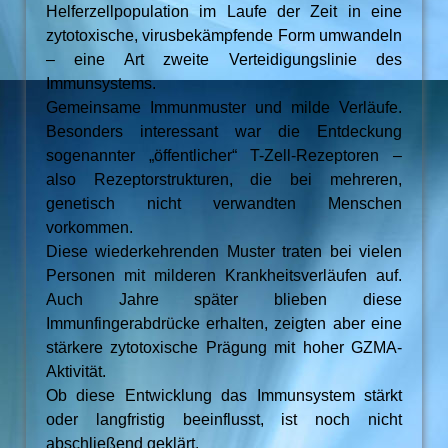
Helferzellpopulation im Laufe der Zeit in eine
zytotoxische, virusbekämpfende Form umwandeln
– eine Art zweite Verteidigungslinie des
Immunsystems.
Gemeinsame Immunmuster und milde Verläufe.
Besonders interessant war die Entdeckung
sogenannter „öffentlicher“ T-Zell-Rezeptoren –
also Rezeptorstrukturen, die bei mehreren,
genetisch nicht verwandten Menschen
vorkommen.
Diese wiederkehrenden Muster traten bei vielen
Personen mit milderen Krankheitsverläufen auf.
Auch Jahre später blieben diese
Immunfingerabdrücke erhalten, zeigten aber eine
stärkere zytotoxische Prägung mit hoher GZMA-
Aktivität.
Ob diese Entwicklung das Immunsystem stärkt
oder langfristig beeinflusst, ist noch nicht
abschließend geklärt.