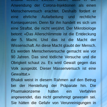
Anwendung der Corona-Injektionen als einen
Menschenversuch erachtet. Deshalb fordert er
eine ehrliche Aufarbeitung und rechtliche
Konsequenzen. Denn für ihn handelt es sich um
eine Straftat, die nicht verjährt. Der Mikrobiologe
betont: «Das Allerschlimmste ist die Entdeckung
der 5. Macht. Und das ist die Macht der
Wissenschaft. An diese Macht glaubt der Mensch.
Es werden Menschenversuche gemacht wie vor
90 Jahren. Das sind tödliche Versuche und die
Obrigkeit schaut zu. Es wird Gewalt gegen das
Volk ausgeübt. Dieser Massenversuch ist eine
Gewalttat.»
Bhakdi weist in diesem Rahmen auf den Betrug
bei der Herstellung der Präparate hin. Die
Pharmakonzerne hätten ein Verfahren
angewendet, das nicht genehmigt gewesen sei.
Sie hätten die Gefahr von Verunreinigungen in