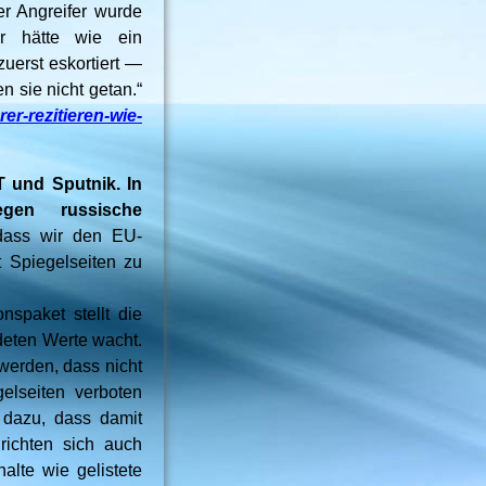
er Angreifer wurde
Er hätte wie ein
uerst eskortiert —
 sie nicht getan.“
er-rezitieren-wie-
 und Sputnik. In
gen russische
dass wir den EU-
 Spiegelseiten zu
nspaket stellt die
ndeten Werte wacht.
werden, dass nicht
elseiten verboten
 dazu, dass damit
ichten sich auch
lte wie gelistete