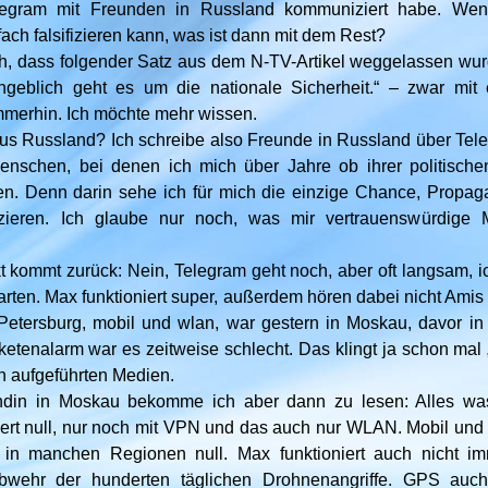
legram mit Freunden in Russland kommuniziert habe. Wenn
ch falsifizieren kann, was ist dann mit dem Rest?
uch, dass folgender Satz aus dem N-TV-Artikel weggelassen wu
ngeblich geht es um die nationale Sicherheit.“ – zwar mit 
immerhin. Ich möchte mehr wissen.
us Russland? Ich schreibe also Freunde in Russland über Tel
enschen, bei denen ich mich über Jahre ob ihrer politische
n. Denn darin sehe ich für mich die einzige Chance, Propag
izieren. Ich glaube nur noch, was mir vertrauenswürdige
 kommt zurück: Nein, Telegram geht noch, aber oft langsam, i
arten. Max funktioniert super, außerdem hören dabei nicht Ami
 Petersburg, mobil und wlan, war gestern in Moskau, davor i
ketenalarm war es zeitweise schlecht. Das klingt ja schon mal 
n aufgeführten Medien.
din in Moskau bekomme ich aber dann zu lesen: Alles was
iert null, nur noch mit VPN und das auch nur WLAN. Mobil und s
t, in manchen Regionen null. Max funktioniert auch nicht im
Abwehr der hunderten täglichen Drohnenangriffe. GPS au