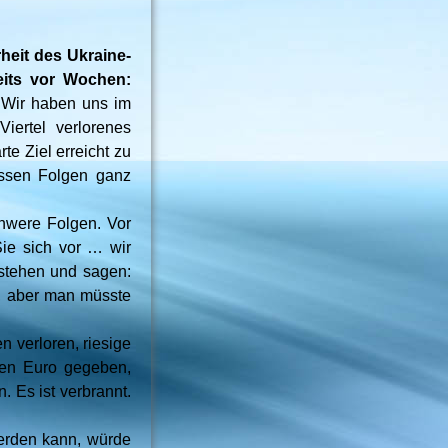
heit des Ukraine-
eits vor Wochen:
Wir haben uns im
Viertel verlorenes
te Ziel erreicht zu
essen Folgen ganz
chwere Folgen. Vor
Sie sich vor … wir
stehen und sagen:
e, aber man müsste
n verloren, riesige
den Euro gegeben,
 Es ist verbrannt.
werden kann, würde