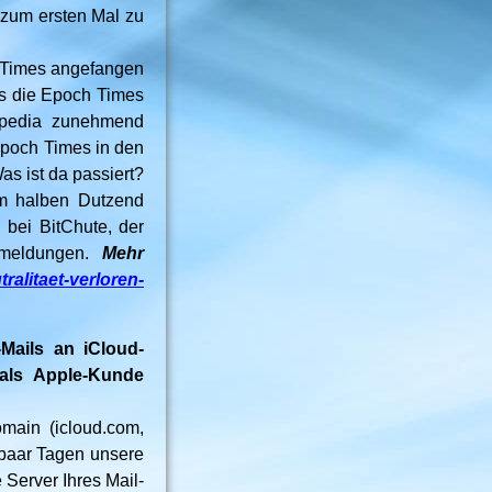
 zum ersten Mal zu
ch Times angefangen
ls die Epoch Times
ipedia zunehmend
 Epoch Times in den
as ist da passiert?
em halben Dutzend
bei BitChute, der
ckmeldungen.
Mehr
ralitaet-verloren-
-Mails an iCloud-
 als Apple-Kunde
main (icloud.com,
 paar Tagen unsere
 Server Ihres Mail-