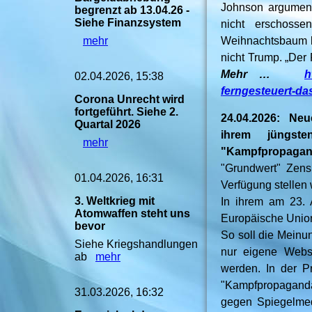
Johnson argumenti
begrenzt ab 13.04.26 -
Siehe Finanzsystem
nicht erschosse
mehr
Weihnachtsbaum be
nicht Trump. „Der
Mehr …
h
02.04.2026, 15:38
ferngesteuert-das
Corona Unrecht wird
fortgeführt. Siehe 2.
24.04.2026: Neu
Quartal 2026
ihrem jüngst
mehr
"Kampfpropaga
"Grundwert" Zens
01.04.2026, 16:31
Verfügung stellen
3. Weltkrieg mit
In ihrem am 23. A
Atomwaffen steht uns
Europäische Union 
bevor
So soll die Meinu
Siehe Kriegshandlungen
nur eigene Websi
ab
mehr
werden. In der P
"Kampfpropagand
31.03.2026, 16:32
gegen Spiegelmed