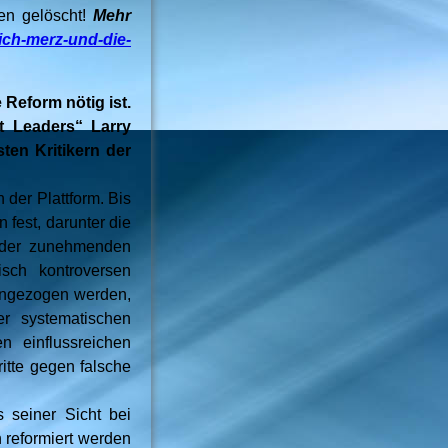
en gelöscht!
Mehr
rich-merz-und-die-
 Reform nötig ist.
t Leaders“ Larry
ten Kritikern der
der Plattform. Bis
 fest, darunter die
ker der zunehmenden
isch kontroversen
angezogen werden,
er systematischen
 einflussreichen
itte gegen falsche
 seiner Sicht bei
h reformiert werden