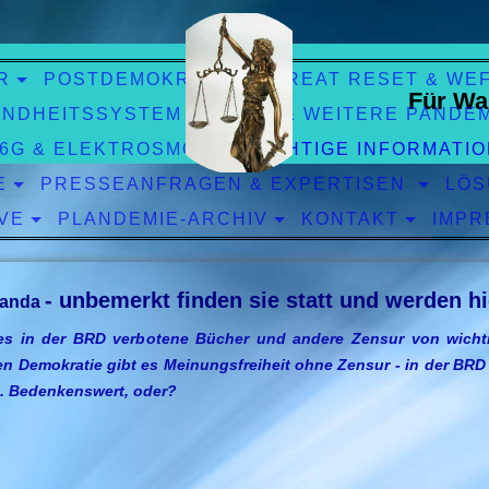
R
POSTDEMOKRATIE
GREAT RESET & WE
Für Wa
NDHEITSSYSTEM
CORO & WEITERE PANDE
 6G & ELEKTROSMOG
WICHTIGE INFORMATI
E
PRESSEANFRAGEN & EXPERTISEN
LÖS
VE
PLANDEMIE-ARCHIV
KONTAKT
IMPR
- unbemerkt finden sie statt und werden h
ganda
es in der BRD verbotene Bücher und andere Zensur von wichti
ten Demokratie gibt es Meinungsfreiheit ohne Zensur - in der BR
n. Bedenkenswert, oder?