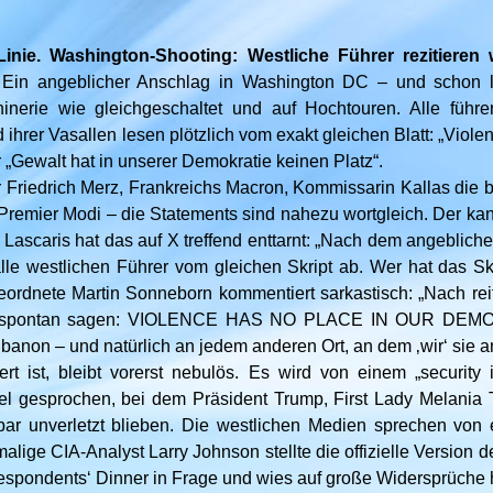
Linie. Washington-Shooting: Westliche Führer rezitieren 
.
Ein angeblicher Anschlag in Washington DC – und schon lä
nerie wie gleichgeschaltet und auf Hochtouren. Alle führen
hrer Vasallen lesen plötzlich vom exakt gleichen Blatt: „Viole
„Gewalt hat in unserer Demokratie keinen Platz“.
Friedrich Merz, Frankreichs Macron, Kommissarin Kallas die b
 Premier Modi – die Statements sind nahezu wortgleich. Der kan
 Lascaris hat das auf X treffend enttarnt: „Nach dem angeblich
lle westlichen Führer vom gleichen Skript ab. Wer hat das Sk
rdnete Martin Sonneborn kommentiert sarkastisch: „Nach rei
z spontan sagen: VIOLENCE HAS NO PLACE IN OUR DEMO
Libanon – und natürlich an jedem anderen Ort, an dem ‚wir‘ sie
t ist, bleibt vorerst nebulös. Es wird von einem „security 
el gesprochen, bei dem Präsident Trump, First Lady Melania 
ar unverletzt blieben. Die westlichen Medien sprechen von 
malige CIA-Analyst Larry Johnson stellte die offizielle Version 
spondents‘ Dinner in Frage und wies auf große Widersprüche 