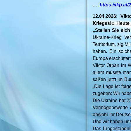
…
https://tkp.at
12.04.2026: Vikt
Krieges!« Heute
„Stellen Sie sic
Ukraine-Krieg ver
Territorium, zig M
haben. Ein solch
Europa erschütter
Viktor Orban im W
allem müsste man 
säßen jetzt im B
„Die Lage ist fol
zugeben: Wir haben
Die Ukraine hat 25
Vermögenswerte w
obwohl ihr Deutsc
Und wir haben unse
Das Eingeständnis