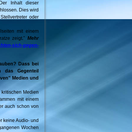
er Inhalt dieser
hlossen. Dies wird
tellvertreter oder
lseiten mit einem
ratze zeigt."
Mehr
chten-sich-gegen-
lauben? Dass bei
 das Gegenteil
tiven“ Medien und
 kritischen Medien
usammen mit einem
er auch schon von
r keine Audio- und
ergangenen Wochen