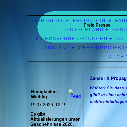
STARTSEITE
FREIHEIT IN GEFAH
Freie Presse
DEUTSCHLAND
GESU
KRIEGSVORBEREITUNGEN
5G,
AUSLAND
GEHEIMPROJEKT
ARCHI
Zensur & Propa
Wußten Sie dass 
Neuigkeiten -
gibt? In einer ech
Wichtig.
nichts hinterfrage
19.07.2026, 12:19
Es gibt
Aktualisierungen unter
Geschehnisse 2026,