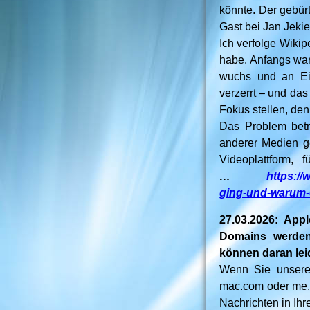
könnte. Der gebür
Gast bei Jan Jekie
Ich verfolge Wikip
habe. Anfangs war
wuchs und an Ei
verzerrt – und das
Fokus stellen, den
Das Problem betr
anderer Medien g
Videoplattform,
…
https://
ging-und-warum-e
27.03.2026: Appl
Domains werden 
können daran leid
Wenn Sie unseren
mac.com oder me.c
Nachrichten in Ihr