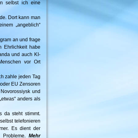
 selbst ich eine
rde. Dort kann man
einem „angeblich“
egram an und frage
n Ehrlichkeit habe
anda und auch KI-
 Menschen vor Ort
ch zahle jeden Tag
s oder EU Zensoren
n Novorossiysk und
„etwas“ anders als
 da steht stimmt.
elbst telefonieren
mer. Es dient der
ch Probleme.
Mehr