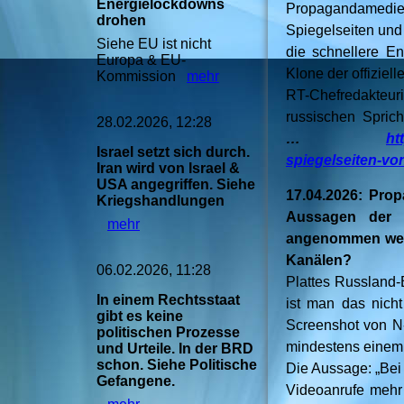
Energielockdowns
Propagandamedie
drohen
Spiegelseiten und
Siehe EU ist nicht
die schnellere En
Europa & EU-
Klone der offiziel
Kommission
mehr
RT-Chefredakteur
russischen Sprich
28.02.2026, 12:28
…
ht
Israel setzt sich durch.
spiegelseiten-von
Iran wird von Israel &
USA angegriffen. Siehe
17.04.2026: Pro
Kriegshandlungen
Aussagen der 
mehr
angenommen werde
Kanälen?
06.02.2026, 11:28
Plattes Russland-
In einem Rechtsstaat
ist man das nich
gibt es keine
Screenshot von N
politischen Prozesse
mindestens einem 
und Urteile. In der BRD
schon. Siehe Politische
Die Aussage: „Bei
Gefangene.
Videoanrufe mehr