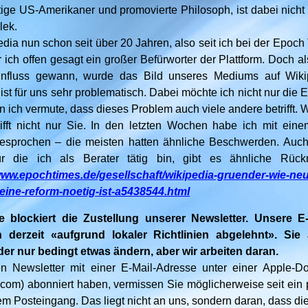
tige US-Amerikaner und promovierte Philosoph, ist dabei nicht
lek.
edia nun schon seit über 20 Jahren, also seit ich bei der Epo
 ich offen gesagt ein großer Befürworter der Plattform. Doch a
nfluss gewann, wurde das Bild unseres Mediums auf Wik
 ist für uns sehr problematisch. Dabei möchte ich nicht nur die
n ich vermute, dass dieses Problem auch viele andere betrifft. W
ifft nicht nur Sie. In den letzten Wochen habe ich mit ein
esprochen – die meisten hatten ähnliche Beschwerden. Auch 
 für die ich als Berater tätig bin, gibt es ähnliche Rü
www.epochtimes.de/gesellschaft/wikipedia-gruender-wie-neut
ine-reform-noetig-ist-a5438544.html
e blockiert die Zustellung unserer Newsletter. Unsere E
derzeit «aufgrund lokaler Richtlinien abgelehnt». Sie
er nur bedingt etwas ändern, aber wir arbeiten daran.
 Newsletter mit einer E-Mail-Adresse unter einer Apple-Do
om) abonniert haben, vermissen Sie möglicherweise seit ein
em Posteingang. Das liegt nicht an uns, sondern daran, dass die