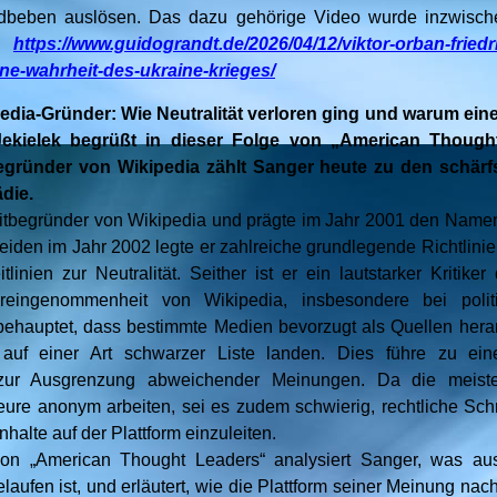
Erdbeben auslösen. Das dazu gehörige Video wurde inzwisch
…
https://www.guidograndt.de/2026/04/12/viktor-orban-fried
e-wahrheit-des-ukraine-krieges/
edia-Gründer: Wie Neutralität verloren ging und warum eine
ekielek begrüßt in dieser Folge von „American Though
egründer von Wikipedia zählt Sanger heute zu den schärfs
die.
Mitbegründer von Wikipedia und prägte im Jahr 2001 den Namen 
den im Jahr 2002 legte er zahlreiche grundlegende Richtlinien
tlinien zur Neutralität. Seither ist er ein lautstarker Kriti
reingenommenheit von Wikipedia, insbesondere bei polit
ehauptet, dass bestimmte Medien bevorzugt als Quellen her
uf einer Art schwarzer Liste landen. Dies führe zu ein
zur Ausgrenzung abweichender Meinungen. Da die meisten
ure anonym arbeiten, sei es zudem schwierig, rechtliche Schr
nhalte auf der Plattform einzuleiten.
von „American Thought Leaders“ analysiert Sanger, was aus
laufen ist, und erläutert, wie die Plattform seiner Meinung nac