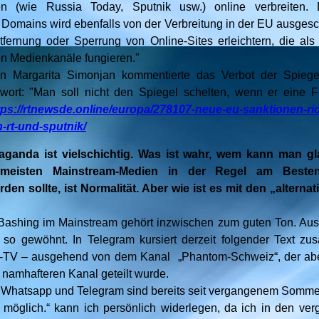
n (wie Russia Today, Sputnik usw.) online verbreiten. D
 Domains wird ebenfalls von der Verbreitung in der EU ausgesc
tfernung oder Sperrung von Online-Sites erleichtern, die als S
len Medienkanäle fungieren."
in Margarita Simonjan kommentierte das Verbot der Spiege
wort: "Man soll nicht den Spiegel schelten, wenn er eine F
tps://rtnewsde.online/europa/278107-neue-eu-sanktionen-ri
-rt-und-sputnik/
paganda ist vielschichtig. Was ist wahr, wem kann man g
meisten Mainstream-Medien in der Regel am Besten
n sollte, ist Normalität. Aber wie ist es mit den „alterna
Bashing im Mainstream gehört inzwischen zum guten Ton. Aus
t so gewöhnt. In Telegram kursiert derzeit folgender Text z
-TV – ausgehend von dem Kanal „Phantom-Schweiz“, der ab
namhafteren Kanal geteilt wurde.
 Whatsapp und Telegram sind bereits seit vergangenem Somme
 möglich.“ kann ich persönlich widerlegen, da ich in den v