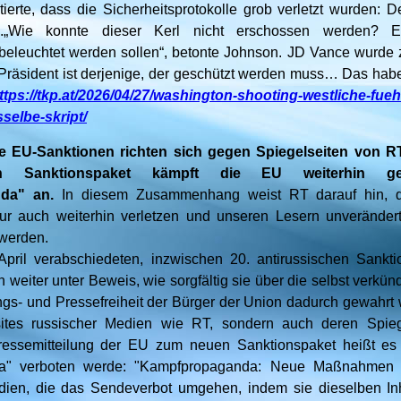
erte, dass die Sicherheitsprotokolle grob verletzt wurden: D
n.„Wie konnte dieser Kerl nicht erschossen werden? 
leuchtet werden sollen“, betonte Johnson. JD Vance wurde z
 Präsident ist derjenige, der geschützt werden muss… Das haben
ttps://tkp.at/2026/04/27/washington-shooting-westliche-fuehr
selbe-skript/
e EU-Sanktionen richten sich gegen Spiegelseiten von RT
en Sanktionspaket kämpft die EU weiterhin ge
nda" an.
In diesem Zusammenhang weist RT darauf hin, 
ur auch weiterhin verletzen und unseren Lesern unverändert
 werden.
pril verabschiedeten, inzwischen 20. antirussischen Sanktio
weiter unter Beweis, wie sorgfältig sie über die selbst verkü
ngs- und Pressefreiheit der Bürger der Union dadurch gewahrt 
tes russischer Medien wie RT, sondern auch deren Spieg
ressemitteilung der EU zum neuen Sanktionspaket heißt es
a" verboten werde: "Kampfpropaganda: Neue Maßnahmen r
ien, die das Sendeverbot umgehen, indem sie dieselben Inha