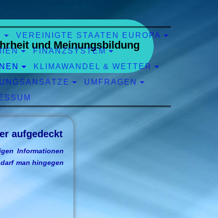
F
VEREINIGTE STAATEN EUROPA
hrheit und Meinungsbildung
MIEN
FINANZSYSTEM
ONEN
KLIMAWANDEL & WETTER
UNGSANSÄTZE
UMFRAGEN
ESSUM
ier aufgedeckt
gen Informationen
D darf man hingegen