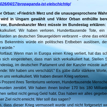
/2026/04/17/propaganda-ist-vielschichtig/
or Orban: »Friedrich Merz und die unausgesprochene Wahr
 wird in Ungarn gewählt und Viktor Orban enthüllte ber
h vor, Bundeskanzler Merz müsste im Bundestag erklären:
kalkuliert. Wir haben verloren. Hunderttausende Tote, ein 
illiarden an deutschen Steuergeldern verbrannt – ohne das erklär
es Bekenntnis würde ein politisches Erdbeben auslösen, d
n würde.“
ortlaut: Wenn man in Europa einen Krieg verliert, hat das s
sich eingestehen, dass man sich verkalkuliert hat. Stellen 
undestag, im deutschen Parlament und der Kanzler müsste auf
gende: Wir haben uns verschätzt.“ Es gäbe dafür stärkere Wort
 uns verkalkuliert. Wir haben diesen Krieg verloren.
 Prozent ihres Territoriums verloren, Hunderttausende Mensche
urden zerstört. Wir haben ihnen bisher 170 bis 180 Milliar
hen selbst nicht genug Geld habt. Das haben wir alles gegeben.
r Ziel nicht erreicht. Wer soll das sagen?
, dass dieser Krieg vermasselt wurde und nicht fortgesetzt 