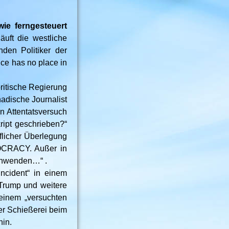
wie ferngesteuert
uft die westliche
den Politiker der
nce has no place in
ritische Regierung
adische Journalist
en Attentatsversuch
ript geschrieben?“
flicher Überlegung
CRACY. Außer in
 anwenden…“ .
incident“ in einem
Trump und weitere
einem „versuchten
der Schießerei beim
hin.