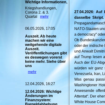
Wichtige Informationen,
Kriegshandlungen,
27.04.2026: Auf 
Corona 2. & 3.
Quartal
mehr
dasselbe Skript
Propagandamaschi
06.05.2026, 17:05
NATO-Staaten und i
a democracy“ oder 
Auszeit. Ab heute
Ob Bundeskanzler 
machen wir eine
weitgehende digitale
oder der indische
Auszeit.
und Anwalt Dimitri
Veröffentlichungen gibt
auf Trump lesen a
es deswegen vorerst
keine mehr. Siehe über
Auch der EU-Abgeo
uns
würden wir gan
mehr
Venezuela, Iran, 
Was genau passier
12.04.2026, 16:27
Washingtoner Hot
Anwesende offenb
12.04.2026: Wichtige
Änderungen im
Attentat“. Der ehe
Finanzsystem:
White House Corre
Bargeldabhebung