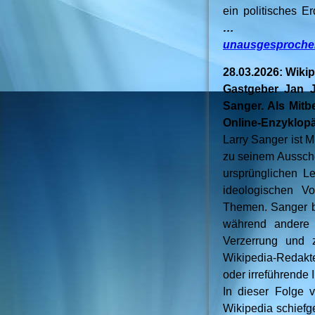
ein politisches 
unausgesprochen
28.03.2026: Wikip
Gastgeber Jan J
Sanger. Als Mitb
Online-Enzyklopä
Larry Sanger ist 
zu seinem Ausschei
ursprünglichen Lei
ideologischen Vo
Themen. Sanger b
während andere a
Verzerrung und 
Wikipedia-Redakte
oder irreführende I
In dieser Folge 
Wikipedia schiefge