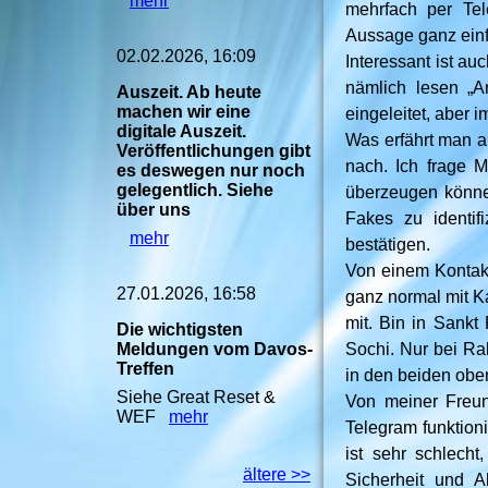
mehr
mehrfach per Te
Aussage ganz einfa
02.02.2026, 16:09
Interessant ist a
nämlich lesen „A
Auszeit. Ab heute
machen wir eine
eingeleitet, aber 
digitale Auszeit.
Was erfährt man a
Veröffentlichungen gibt
nach. Ich frage M
es deswegen nur noch
gelegentlich. Siehe
überzeugen könne
über uns
Fakes zu identif
mehr
bestätigen.
Von einem Kontakt
27.01.2026, 16:58
ganz normal mit K
mit. Bin in Sankt
Die wichtigsten
Meldungen vom Davos-
Sochi. Nur bei Ra
Treffen
in den beiden obe
Siehe Great Reset &
Von meiner Freun
WEF
mehr
Telegram funktion
ist sehr schlech
ältere >>
Sicherheit und 