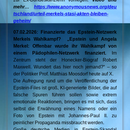
mehr…
https://www.anonymousnews.org/deu
tschland/urteil-merkels-stasi-akten-bleiben-
geheim/
07.02.2026: Finanzierte das Epstein-Netzwerk
Merkels Wahlkampf? „Epstein und Angela
Merkel: Offenbar wurde ihr Wahlkampf von
einem Pädophilen-Netzwerk finanziert.
Im
Zentrum steht der Honecker-Biograf Robert
Maxwell. Wundert das hier noch jemand?“ – so
der Politiker Prof. Matthias Moosdorf heute auf X.
Die Aufregung rund um die Veröffentlichung der
Epstein-Files ist groß, KI-generierte Bilder, die auf
falsche Spuren führen sollen sowie extrem
emotionale Reaktionen, bringen es mit sich, dass
selbst die Erwähnung eines Namens oder ein
Foto von Epstein mit Johannes-Paul II. zu
peinlicher Propaganda missbraucht werden.
Große deutsche Medien in Epstein-Skandal