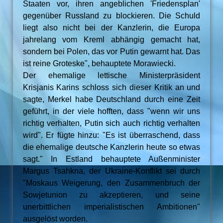
Staaten vor, ihren angeblichen 'Friedensplan'
gegenüber Russland zu blockieren. Die Schuld
liegt also nicht bei der Kanzlerin, die Europa
jahrelang vom Kreml abhängig gemacht hat,
sondern bei Polen, das vor Putin gewarnt hat. Das
ist reine Groteske", behauptete Morawiecki.
Der ehemalige lettische Ministerpräsident
Krisjanis Karins schloss sich dieser Kritik an und
sagte, Merkel habe Deutschland durch eine Zeit
geführt, in der viele hofften, dass "wenn wir uns
richtig verhalten, Putin sich auch richtig verhalten
wird". Er fügte hinzu: "Es ist überraschend, dass
die ehemalige deutsche Kanzlerin heute so etwas
sagt." In Estland behauptete Außenminister
Margus Tsahkna, der Ukraine-Konflikt sei durch
"Moskaus Weigerung, den Zusammenbruch der
Sowjetunion zu akzeptieren, und seine
unerbittlichen imperialistischen Ambitionen"
ausgelöst worden.