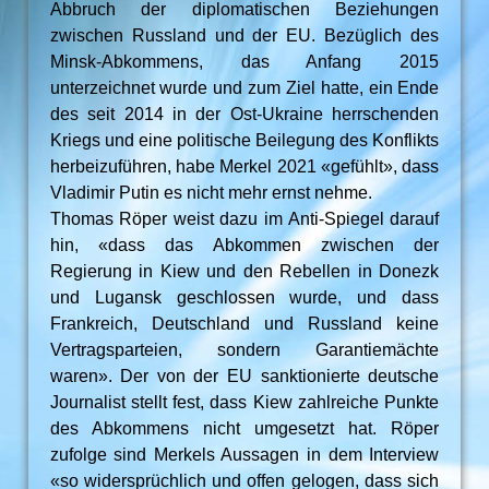
Abbruch der diplomatischen Beziehungen
zwischen Russland und der EU. Bezüglich des
Minsk-Abkommens, das Anfang 2015
unterzeichnet wurde und zum Ziel hatte, ein Ende
des seit 2014 in der Ost-Ukraine herrschenden
Kriegs und eine politische Beilegung des Konflikts
herbeizuführen, habe Merkel 2021 «gefühlt», dass
Vladimir Putin es nicht mehr ernst nehme.
Thomas Röper weist dazu im Anti-Spiegel darauf
hin, «dass das Abkommen zwischen der
Regierung in Kiew und den Rebellen in Donezk
und Lugansk geschlossen wurde, und dass
Frankreich, Deutschland und Russland keine
Vertragsparteien, sondern Garantiemächte
waren». Der von der EU sanktionierte deutsche
Journalist stellt fest, dass Kiew zahlreiche Punkte
des Abkommens nicht umgesetzt hat. Röper
zufolge sind Merkels Aussagen in dem Interview
«so widersprüchlich und offen gelogen, dass sich