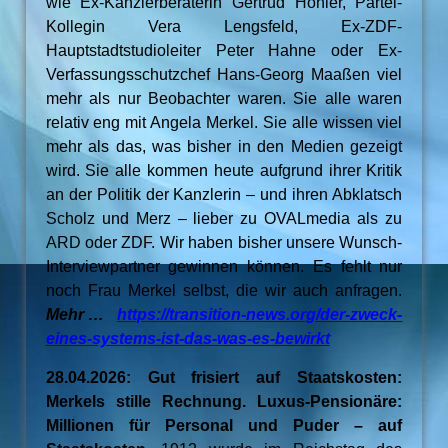
wie Ex-Kanzlerberaterin Gertrud Höhler, Partei-
Kollegin Vera Lengsfeld, Ex-ZDF-
Hauptstadtstudioleiter Peter Hahne oder Ex-
Verfassungsschutzchef Hans-Georg Maaßen viel
mehr als nur Beobachter waren. Sie alle waren
relativ eng mit Angela Merkel. Sie alle wissen viel
mehr als das, was bisher in den Medien gezeigt
wird. Sie alle kommen heute aufgrund ihrer Kritik
an der Politik der Kanzlerin – und ihren Abklatsch
Scholz und Merz – lieber zu OVALmedia als zu
ARD oder ZDF. Wir haben bisher unsere Wunsch-
Interviewpartner gewinnen können. Es fehlt nur
noch Frau Merkel selbst, die wir auch anfragen.
Mehr …
https://transition-news.org/der-zweck-
eines-systems-ist-das-was-es-bewirkt
28.04.2026: Gut frisiert auf Staatskosten:
Merkels stille Rechnung. Luxus-Pensionäre:
Millionen für Personal und Puder – auf