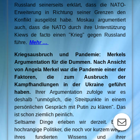
Russland seinerseits erklärt, dass die NATO-
Erweiterung in Richtung seiner Grenzen den
Konflikt ausgelöst habe. Moskau argumentiert
auch, dass die NATO durch ihre Unterstützung
Kiews de facto einen "Krieg" gegen Russland
führe.
Mehr …
Kriegsausbruch und Pandemie: Merkels
Argumentation für die Dummen. Nach Ansicht
von Angela Merkel war die Pandemie einer der
Faktoren, die zum Ausbruch der
Kampfhandlungen in der Ukraine geführt
haben.
Ihrer Argumentation zufolge war es
deshalb "unmöglich, die Streitpunkte in einem
persönlichen Gespräch mit Putin zu klären". Das
ist schon ziemlich peinlich.
Seltsame Dinge erleben wir derzeit. Einige
hochrangige Politiker, die noch vor kurzem wegen
ihres fundierten Wissens und ihrer