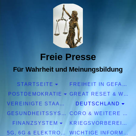
Freie Presse
Für Wahrheit und Meinungsbildung
STARTSEITE
FREIHEIT IN GEFAHR
POSTDEMOKRATIE
GREAT RESET & WEF
VEREINIGTE STAATEN EUROPA
DEUTSCHLAND
GESUNDHEITSSYSTEM
CORO & WEITERE PANDEMIEN
FINANZSYSTEM
KRIEGSVORBEREITUNGEN
5G, 6G & ELEKTROSMOG
WICHTIGE INFORMATIONEN