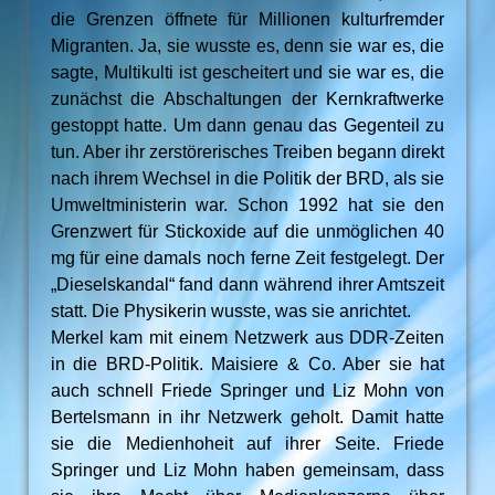
die Grenzen öffnete für Millionen kulturfremder
Migranten. Ja, sie wusste es, denn sie war es, die
sagte, Multikulti ist gescheitert und sie war es, die
zunächst die Abschaltungen der Kernkraftwerke
gestoppt hatte. Um dann genau das Gegenteil zu
tun. Aber ihr zerstörerisches Treiben begann direkt
nach ihrem Wechsel in die Politik der BRD, als sie
Umweltministerin war. Schon 1992 hat sie den
Grenzwert für Stickoxide auf die unmöglichen 40
mg für eine damals noch ferne Zeit festgelegt. Der
„Dieselskandal“ fand dann während ihrer Amtszeit
statt. Die Physikerin wusste, was sie anrichtet.
Merkel kam mit einem Netzwerk aus DDR-Zeiten
in die BRD-Politik. Maisiere & Co. Aber sie hat
auch schnell Friede Springer und Liz Mohn von
Bertelsmann in ihr Netzwerk geholt. Damit hatte
sie die Medienhoheit auf ihrer Seite. Friede
Springer und Liz Mohn haben gemeinsam, dass