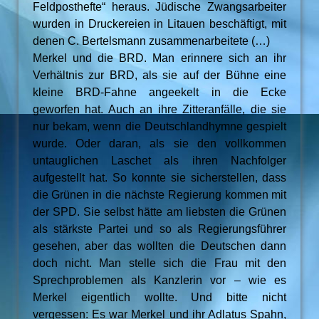
Feldposthefte“ heraus. Jüdische Zwangsarbeiter
wurden in Druckereien in Litauen beschäftigt, mit
denen C. Bertelsmann zusammenarbeitete (…)
Merkel und die BRD. Man erinnere sich an ihr
Verhältnis zur BRD, als sie auf der Bühne eine
kleine BRD-Fahne angeekelt in die Ecke
geworfen hat. Auch an ihre Zitteranfälle, die sie
nur bekam, wenn die Deutschlandhymne gespielt
wurde. Oder daran, als sie den vollkommen
untauglichen Laschet als ihren Nachfolger
aufgestellt hat. So konnte sie sicherstellen, dass
die Grünen in die nächste Regierung kommen mit
der SPD. Sie selbst hätte am liebsten die Grünen
als stärkste Partei und so als Regierungsführer
gesehen, aber das wollten die Deutschen dann
doch nicht. Man stelle sich die Frau mit den
Sprechproblemen als Kanzlerin vor – wie es
Merkel eigentlich wollte. Und bitte nicht
vergessen: Es war Merkel und ihr Adlatus Spahn,