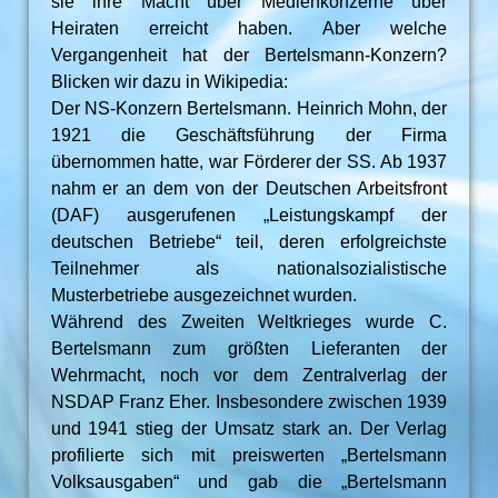
sie ihre Macht über Medienkonzerne über
Heiraten erreicht haben. Aber welche
Vergangenheit hat der Bertelsmann-Konzern?
Blicken wir dazu in Wikipedia:
Der NS-Konzern Bertelsmann. Heinrich Mohn, der
1921 die Geschäftsführung der Firma
übernommen hatte, war Förderer der SS. Ab 1937
nahm er an dem von der Deutschen Arbeitsfront
(DAF) ausgerufenen „Leistungskampf der
deutschen Betriebe“ teil, deren erfolgreichste
Teilnehmer als nationalsozialistische
Musterbetriebe ausgezeichnet wurden.
Während des Zweiten Weltkrieges wurde C.
Bertelsmann zum größten Lieferanten der
Wehrmacht, noch vor dem Zentralverlag der
NSDAP Franz Eher. Insbesondere zwischen 1939
und 1941 stieg der Umsatz stark an. Der Verlag
profilierte sich mit preiswerten „Bertelsmann
Volksausgaben“ und gab die „Bertelsmann