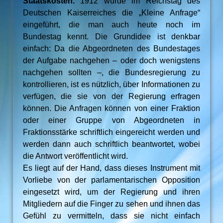
Staatskosten.
1912 wurde im Reichstag des
Deutschen Kaiserreiches die „Kleine Anfrage“
eingeführt, die man auch heute noch im
Bundestag kennt. Die Grundidee ist denkbar
einfach: Da die Abgeordneten des Bundestages
der Aufgabe nachgehen – oder doch wenigstens
nachgehen sollten –, die Bundesregierung zu
kontrollieren, ist es nützlich, über Informationen zu
verfügen, die sie von der Regierung erfragen
können. Die Anfragen können von einer Fraktion
oder einer Gruppe von Abgeordneten in
Fraktionsstärke schriftlich eingereicht werden und
werden dann auch schriftlich beantwortet, wobei
die Antwort veröffentlicht wird.
Es liegt auf der Hand, dass dieses Instrument mit
Vorliebe von der parlamentarischen Opposition
eingesetzt wird, um der Regierung und ihren
Mitgliedern auf die Finger zu sehen und ihnen das
Gefühl zu vermitteln, dass sie nicht einfach