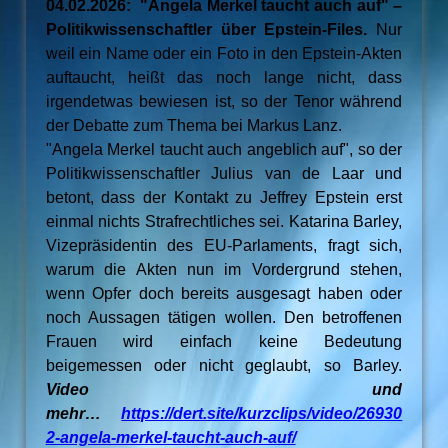
04.02.2026: "Angela Merkel taucht auch auf" –
Politikwissenschaftler über Epstein-Files.
Nur
weil ein Name oder ein Foto in den Epstein-Akten
auftaucht, heißt das noch lange nicht, dass
irgendetwas bewiesen ist, so der Tenor während
der Debatte zum Thema bei Markus Lanz.
"Angela Merkel taucht auch angeblich auf", so der
Politikwissenschaftler Julius van de Laar und
betont, dass der Kontakt zu Jeffrey Epstein erst
einmal nichts Strafrechtliches sei. Katarina Barley,
Vizepräsidentin des EU-Parlaments, fragt sich,
warum die Akten nun im Vordergrund stehen,
wenn Opfer doch bereits ausgesagt haben oder
noch Aussagen tätigen wollen. Den betroffenen
Frauen wird einfach keine Bedeutung
beigemessen oder nicht geglaubt, so Barley.
Video und
mehr…
https://dert.site/kurzclips/video/26930
2-angela-merkel-taucht-auch-auf/