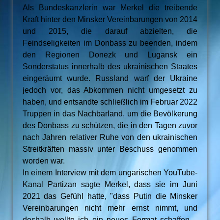
Als Bundeskanzlerin war Merkel die treibende
Kraft hinter den Minsker Vereinbarungen von 2014
und 2015, die darauf abzielten, die
Feindseligkeiten im Donbass zu beenden, indem
den Regionen Donezk und Lugansk ein
Sonderstatus innerhalb des ukrainischen Staates
eingeräumt wurde. Russland warf der Ukraine
jedoch vor, das Abkommen nicht umgesetzt zu
haben, und entsandte schließlich im Februar 2022
Truppen in das Nachbarland, um die Bevölkerung
des Donbass zu schützen, die in den Tagen zuvor
nach Jahren relativer Ruhe von den ukrainischen
Streitkräften massiv unter Beschuss genommen
worden war.
In einem Interview mit dem ungarischen YouTube-
Kanal Partizan sagte Merkel, dass sie im Juni
2021 das Gefühl hatte, "dass Putin die Minsker
Vereinbarungen nicht mehr ernst nimmt, und
deshalb wollte ich ein neues Format schaffen –