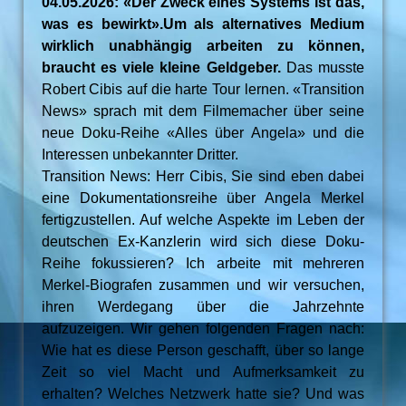
04.05.2026: «Der Zweck eines Systems ist das,
was es bewirkt».Um als alternatives Medium
wirklich unabhängig arbeiten zu können,
braucht es viele kleine Geldgeber.
Das musste
Robert Cibis auf die harte Tour lernen. «Transition
News» sprach mit dem Filmemacher über seine
neue Doku-Reihe «Alles über Angela» und die
Interessen unbekannter Dritter.
Transition News: Herr Cibis, Sie sind eben dabei
eine Dokumentationsreihe über Angela Merkel
fertigzustellen. Auf welche Aspekte im Leben der
deutschen Ex-Kanzlerin wird sich diese Doku-
Reihe fokussieren? Ich arbeite mit mehreren
Merkel-Biografen zusammen und wir versuchen,
ihren Werdegang über die Jahrzehnte
aufzuzeigen. Wir gehen folgenden Fragen nach:
Wie hat es diese Person geschafft, über so lange
Zeit so viel Macht und Aufmerksamkeit zu
erhalten? Welches Netzwerk hatte sie? Und was