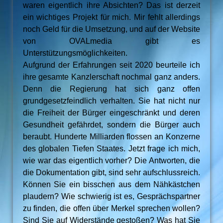
waren eigentlich ihre Absichten? Das ist derzeit
ein wichtiges Projekt für mich. Mir fehlt allerdings
noch Geld für die Umsetzung, und auf der Website
von OVALmedia gibt es
Unterstützungsmöglichkeiten.
Aufgrund der Erfahrungen seit 2020 beurteile ich
ihre gesamte Kanzlerschaft nochmal ganz anders.
Denn die Regierung hat sich ganz offen
grundgesetzfeindlich verhalten. Sie hat nicht nur
die Freiheit der Bürger eingeschränkt und deren
Gesundheit gefährdet, sondern die Bürger auch
beraubt. Hunderte Milliarden flossen an Konzerne
des globalen Tiefen Staates. Jetzt frage ich mich,
wie war das eigentlich vorher? Die Antworten, die
die Dokumentation gibt, sind sehr aufschlussreich.
Können Sie ein bisschen aus dem Nähkästchen
plaudern? Wie schwierig ist es, Gesprächspartner
zu finden, die offen über Merkel sprechen wollen?
Sind Sie auf Widerstände gestoßen? Was hat Sie