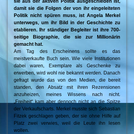
sie aus der aktiven Politik ausgeschieden ist,
damit sie die Folgen der von ihr eingeleiteten
Politik nicht spüren muss, ist Angela Merkel
unterwegs, um ihr Bild in der Geschichte zu
etablieren. Ihr ständiger Begleiter ist ihre 700-
seitige Biographie, die sie zur Millionärin
gemacht hat.
Am Tag des Erscheinens sollte es das
meistverkaufte Buch sein. Wie viele Institutionen
dabei waren, Exemplare als Geschenke zu
erwerben, wird wohl nie bekannt werden. Danach
gefragt wurde das von den Medien, die bereit
standen, den Absatz mit ihren Rezensionen
anzuheizen, meines Wissens nach nicht.
„Freiheit“ kam aber dennoch nicht an die Spitze
der Verkaufscharts. Merkel musste sich Sebastian
Fitzek geschlagen geben, der sie ohne Hilfe auf
Platz zwei verwies, weil die Leute ihn lesen
wollen.