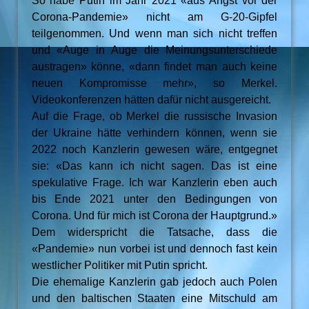
So habe Putin im Jahr 2021 «aus Angst vor der
Corona-Pandemie» nicht am G-20-Gipfel
teilgenommen. Und wenn man sich nicht treffen
und «Auge in Auge die Meinungsunterschiede
austragen» könne, «dann findet man auch keine
neuen Kompromisse mehr», so Merkel.
Videokonferenzen hätten dafür nicht ausgereicht.
Auf die Frage, ob Merkel die russische Invasion
der Ukraine hätte verhindern können, wenn sie
2022 noch Kanzlerin gewesen wäre, entgegnet
sie: «Das kann ich nicht sagen. Das ist eine
spekulative Frage. Ich war Kanzlerin eben auch
bis Ende 2021 unter den Bedingungen von
Corona. Und für mich ist Corona der Hauptgrund.»
Dem widerspricht die Tatsache, dass die
«Pandemie» nun vorbei ist und dennoch fast kein
westlicher Politiker mit Putin spricht.
Die ehemalige Kanzlerin gab jedoch auch Polen
und den baltischen Staaten eine Mitschuld am