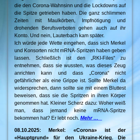
die den Corona-Wahnsinn und die Lockdowns auf
die Spitze getrieben haben. Die ganz schlimmen
Zeiten mit Maulkörben, Impfnötigung und
drohenden Berufsverboten gehen auch auf ihr
Konto. Und nein, Lauterbach kam später.
Ich würde jede Wette eingehen, dass sich Merkel
und Konsorten nicht mRNA-Spritzen haben geben
lassen. Schließlich ist den „RKI-Files“ zu
entnehmen, dass sie wussten, was dieses Zeug
anrichten kann und dass „Corona“ nicht
gefährlicher als eine Grippe ist. Sollte Merkel da
widersprechen, dann sollte sie mit einem Bluttest
beweisen, dass sie die Spritzen in ihren Körper
genommen hat. Kleiner Scherz dazu: Woher weiß
man, dass jemand keine mRNA-Spritze
bekommen hat? Er lebt noch.
Mehr …
08.10.2025: Merkel: «Corona» ist der
«Hauptgrund» für den Ukraine-Krieg. Die