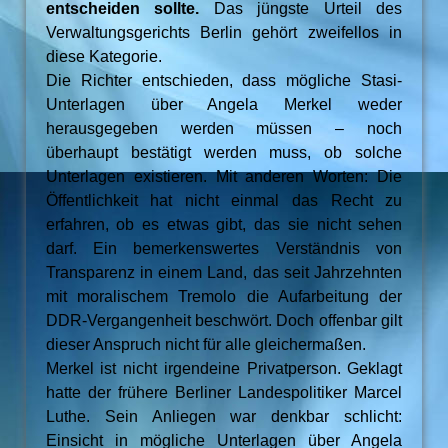
entscheiden sollte.
Das jüngste Urteil des
Verwaltungsgerichts Berlin gehört zweifellos in
diese Kategorie.
Die Richter entschieden, dass mögliche Stasi-
Unterlagen über Angela Merkel weder
herausgegeben werden müssen – noch
überhaupt bestätigt werden muss, ob solche
Unterlagen existieren. Mit anderen Worten: Die
Öffentlichkeit hat nicht einmal das Recht zu
erfahren, ob es etwas gibt, das sie nicht sehen
darf. Ein bemerkenswertes Verständnis von
Transparenz in einem Land, das seit Jahrzehnten
mit moralischem Tremolo die Aufarbeitung der
DDR-Vergangenheit beschwört. Doch offenbar gilt
dieser Anspruch nicht für alle gleichermaßen.
Merkel ist nicht irgendeine Privatperson. Geklagt
hatte der frühere Berliner Landespolitiker Marcel
Luthe. Sein Anliegen war denkbar schlicht:
Einsicht in mögliche Unterlagen über Angela