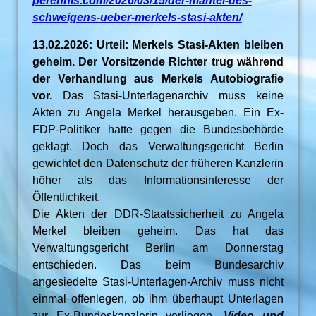
perennis.com/2026/03/15/der-mantel-des-
schweigens-ueber-merkels-stasi-akten/
13.02.2026: Urteil: Merkels Stasi-Akten bleiben
geheim. Der Vorsitzende Richter trug während
der Verhandlung aus Merkels Autobiografie
vor.
Das Stasi-Unterlagenarchiv muss keine
Akten zu Angela Merkel herausgeben. Ein Ex-
FDP-Politiker hatte gegen die Bundesbehörde
geklagt. Doch das Verwaltungsgericht Berlin
gewichtet den Datenschutz der früheren Kanzlerin
höher als das Informationsinteresse der
Öffentlichkeit.
Die Akten der DDR-Staatssicherheit zu Angela
Merkel bleiben geheim. Das hat das
Verwaltungsgericht Berlin am Donnerstag
entschieden. Das beim Bundesarchiv
angesiedelte Stasi-Unterlagen-Archiv muss nicht
einmal offenlegen, ob ihm überhaupt Unterlagen
zur Ex-Bundeskanzlerin vorliegen.
Video und