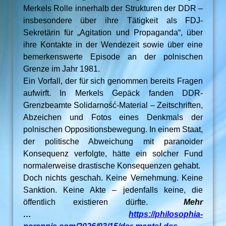
Merkels Rolle innerhalb der Strukturen der DDR –
insbesondere über ihre Tätigkeit als FDJ-
Sekretärin für „Agitation und Propaganda“, über
ihre Kontakte in der Wendezeit sowie über eine
bemerkenswerte Episode an der polnischen
Grenze im Jahr 1981.
Ein Vorfall, der für sich genommen bereits Fragen
aufwirft. In Merkels Gepäck fanden DDR-
Grenzbeamte Solidarność-Material – Zeitschriften,
Abzeichen und Fotos eines Denkmals der
polnischen Oppositionsbewegung. In einem Staat,
der politische Abweichung mit paranoider
Konsequenz verfolgte, hätte ein solcher Fund
normalerweise drastische Konsequenzen gehabt.
Doch nichts geschah. Keine Vernehmung. Keine
Sanktion. Keine Akte – jedenfalls keine, die
öffentlich existieren dürfte.
Mehr
…
https://philosophia-