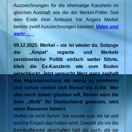
Auszeichnungen für die ehemalige Kanzlerin im
gleichen Ausmaß wie die der Merkel-Poller. Seit
dem Ende ihrer Amtszeit hat Angela Merkel
bereits zwölf Auszeichnungen kassiert.
Video und
mehr …
09.12.2025: Merkel – sie ist wieder da. Solange
die „Ampel“ regierte und Merkels
zerstörerische Politik einfach weiter führte,
blieb die Ex-Kanzlerin wie vom Boden
verschluckt. Jetzt versucht Merz ganz zaghaft
das Migrationschaos ein wenig zu revidieren
und schon meldet sich Merkel mit Kritik. Wer
also noch immer glauben will, Merkel wäre die
liebe „Mutti“ für Deutschland gewesen, wird
eines Besseren belehrt.
Merkel ist nicht dumm. Sie wusste was sie tat und
welche Folgen das haben wird. Sowohl als sie die
Kernkraftwerke abschalten ließ als auch, als sie