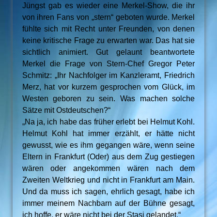
Jüngst gab es wieder eine Merkel-Show, die ihr
von ihren Fans von „stern“ geboten wurde. Merkel
fühlte sich mit Recht unter Freunden, von denen
keine kritische Frage zu erwarten war. Das hat sie
sichtlich animiert. Gut gelaunt beantwortete
Merkel die Frage von Stern-Chef Gregor Peter
Schmitz: „Ihr Nachfolger im Kanzleramt, Friedrich
Merz, hat vor kurzem gesprochen vom Glück, im
Westen geboren zu sein. Was machen solche
Sätze mit Ostdeutschen?“
„Na ja, ich habe das früher erlebt bei Helmut Kohl.
Helmut Kohl hat immer erzählt, er hätte nicht
gewusst, wie es ihm gegangen wäre, wenn seine
Eltern in Frankfurt (Oder) aus dem Zug gestiegen
wären oder angekommen wären nach dem
Zweiten Weltkrieg und nicht in Frankfurt am Main.
Und da muss ich sagen, ehrlich gesagt, habe ich
immer meinem Nachbarn auf der Bühne gesagt,
ich hoffe, er wäre nicht bei der Stasi gelandet.“