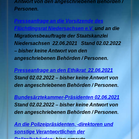
Antwort von den angeschriebenen Behörden /
Personen.
Presseanfrage an die Vorsitzende des
Flüchtlingsrat Niedersachsen e.V.
und an die
Migrationsbeauftragte der Staatskanzlei
Niedersachsen 22.06.2021 Stand 02.02.2022
– bisher keine Antwort von den
angeschriebenen Behörden / Personen.
Presseanfrage an den Ethikrat 22.06.2021
Stand 02.02.2022 – bisher keine Antwort von
den angeschriebenen Behörden / Personen.
Bundesärztekammer-Präsidenten 02.06.2021
Stand 02.02.2022 – bisher keine Antwort von
den angeschriebenen Behörden / Personen.
An die Polizeipräsidenten, -direktoren und
sonstige Verantwortlichen der