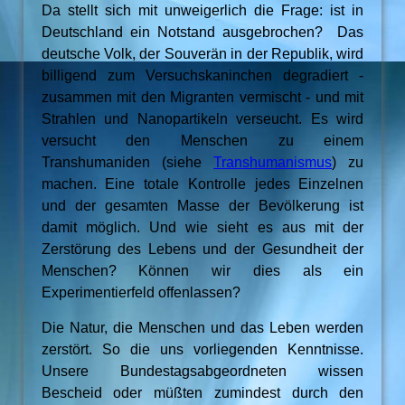
Da stellt sich mit unweigerlich die Frage: ist in
Deutschland ein Notstand ausgebrochen? Das
deutsche Volk, der Souverän in der Republik, wird
billigend zum Versuchskaninchen degradiert -
zusammen mit den Migranten vermischt - und mit
Strahlen und Nanopartikeln verseucht. Es wird
versucht den Menschen zu einem
Transhumaniden (siehe
Transhumanismus
) zu
machen. Eine totale Kontrolle jedes Einzelnen
und der gesamten Masse der Bevölkerung ist
damit möglich. Und wie sieht es aus mit der
Zerstörung des Lebens und der Gesundheit der
Menschen? Können wir dies als ein
Experimentierfeld offenlassen?
Die Natur, die Menschen und das Leben werden
zerstört. So die uns vorliegenden Kenntnisse.
Unsere Bundestagsabgeordneten wissen
Bescheid oder müßten zumindest durch den