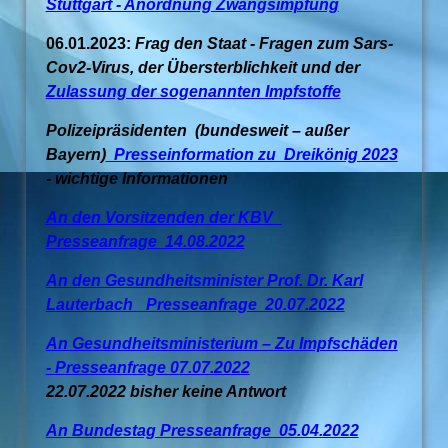
Stuttgart - Anordnung Zwangsimpfung
06.01.2023:
Frag den Staat - Fragen zum Sars-
Cov2-Virus, der Übersterblichkeit und der
Zulassung der sogenannten Impfstoffe
Polizeipräsidenten (bundesweit – außer
Bayern)
Presseinformation zu Dreikönig 2023
- wichtige Informationen
An den Vorsitzenden der KBV_
Presseanfrage 14.08.2022
An den Gesundheitsminister Prof. Dr. Karl
Lauterbach_ Presseanfrage 20.07.2022
An Gesundheitsministerium – Zu Impfschäden
- Presseanfrage 07.07.2022
22.07.2022 bisher keine Antwort
An Bundestag Presseanfrage 05.04.2022