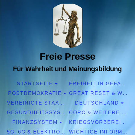
Freie Presse
Für Wahrheit und Meinungsbildung
STARTSEITE
FREIHEIT IN GEFAHR
POSTDEMOKRATIE
GREAT RESET & WEF
VEREINIGTE STAATEN EUROPA
DEUTSCHLAND
GESUNDHEITSSYSTEM
CORO & WEITERE PANDEMIEN
FINANZSYSTEM
KRIEGSVORBEREITUNGEN
5G, 6G & ELEKTROSMOG
WICHTIGE INFORMATIONEN