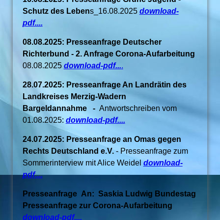
Schutz des Leben
s_16.08.2025
download-
pdf....
08.08.2025: Presseanfrage Deutscher
Richterbund - 2. Anfrage Corona-Aufarbeitung
08.08.2025
download-pdf...
.
28.07.2025: Presseanfrage An Landrätin des
Landkreises Merzig-Wadern
Bargeldannahme -
Antwortschreiben vom
01.08.2025:
download-pdf....
24.07.2025: Presseanfrage an Omas gegen
Rechts Deutschland e.V.
- Presseanfrage zum
Sommerinterview mit Alice Weidel
download-
pdf....
Presseanfrage An: Saskia Ludwig Bundestag
Presseanfrage zur Corona-Aufarbeitung
download-pdf....