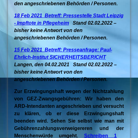
den angeschriebenen Behörden / Personen.
18 Feb 2021 Betreff: Pressestelle Stadt Leipzig
- Impftote in Pflegeheim
Stand 02.02.2022 –
bisher keine Antwort von den
angeschriebenen Behörden / Personen.
15 Feb 2021 Betreff: Presseanfrage: Paul-
Ehrlich-Institut SICHERHEITSBERICHT
Langen, den 04.02.2021 Stand 02.02.2022 –
bisher keine Antwort von den
angeschriebenen Behörden / Personen.
Zur Erzwingungshaft wegen der Nichtzahlung
von GEZ-Zwangsgebühren: Wir haben den
ARD-Intendanten angeschrieben und versucht
zu klären, ob er diese Erzwingungshaft
beenden wird. Sehen Sie selbst wie man mit
Gebührenzahlungsverweigereren und der
Menschenwürde umgeht.
Schreiben 1