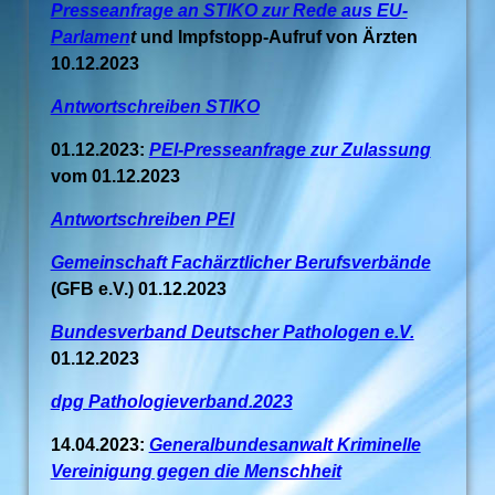
Presseanfrage an STIKO zur Rede aus EU-
Parlamen
t
und Impfstopp-Aufruf von Ärzten
10.12.2023
Antwortschreiben STIKO
01.12.2023:
PEI-Presseanfrage zur Zulassung
vom 01.12.2023
Antwortschreiben PEI
Gemeinschaft Fachärztlicher Berufsverbände
(GFB e.V.) 01.12.2023
Bundesverband Deutscher Pathologen e.V.
01.12.2023
dpg Pathologieverband.2023
14.04.2023:
Generalbundesanwalt Kriminelle
Vereinigung gegen die Menschheit