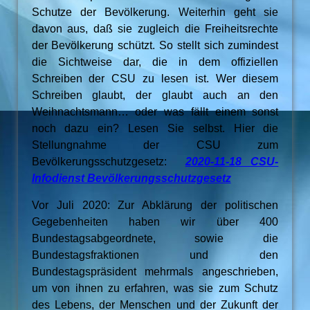
Schutze der Bevölkerung. Weiterhin geht sie
davon aus, daß sie zugleich die Freiheitsrechte
der Bevölkerung schützt. So stellt sich zumindest
die Sichtweise dar, die in dem offiziellen
Schreiben der CSU zu lesen ist. Wer diesem
Schreiben glaubt, der glaubt auch an den
Weihnachtsmann… oder was fällt einem sonst
noch dazu ein? Lesen Sie selbst. Hier die
Stellungnahme der CSU zum
Bevölkerungsschutzgesetz:
2020-11-18 CSU-
Infodienst Bevölkerungsschutzgesetz
Vor Juli 2020: Zur Abklärung der politischen
Gegebenheiten haben wir über 400
Bundestagsabgeordnete, sowie die
Bundestagsfraktionen und den
Bundestagspräsident mehrmals angeschrieben,
um von ihnen zu erfahren, was sie zum Schutz
des Lebens, der Menschen und der Zukunft der