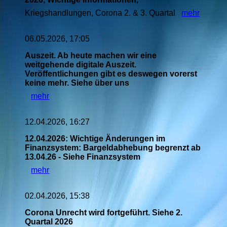
Kriegshandlungen, Corona 2. & 3. Quartal
mehr
06.05.2026, 17:05
Auszeit. Ab heute machen wir eine
weitgehende digitale Auszeit.
Veröffentlichungen gibt es deswegen vorerst
keine mehr. Siehe über uns
mehr
12.04.2026, 16:27
12.04.2026: Wichtige Änderungen im
Finanzsystem: Bargeldabhebung begrenzt ab
13.04.26 - Siehe Finanzsystem
mehr
02.04.2026, 15:38
Corona Unrecht wird fortgeführt. Siehe 2.
Quartal 2026