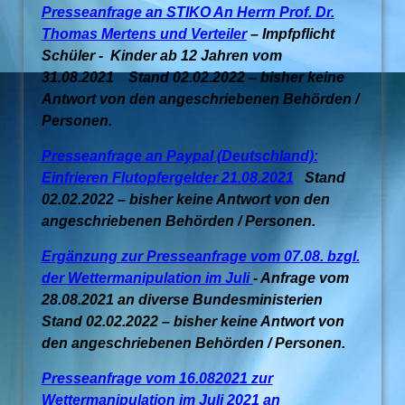
Presseanfrage an STIKO An Herrn Prof. Dr.
Thomas Mertens und Verteiler
– Impfpflicht
Schüler - Kinder ab 12 Jahren vom
31.08.2021 Stand 02.02.2022 – bisher keine
Antwort von den angeschriebenen Behörden /
Personen.
Presseanfrage an Paypal (Deutschland):
Einfrieren Flutopfergelder 21.08.2021
Stand
02.02.2022 – bisher keine Antwort von den
angeschriebenen Behörden / Personen.
Ergänzung zur Presseanfrage vom 07.08. bzgl.
der Wettermanipulation im Juli
- Anfrage vom
28.08.2021 an diverse Bundesministerien
Stand 02.02.2022 – bisher keine Antwort von
den angeschriebenen Behörden / Personen.
Presseanfrage vom 16.082021 zur
Wettermanipulation im Juli 2021 an