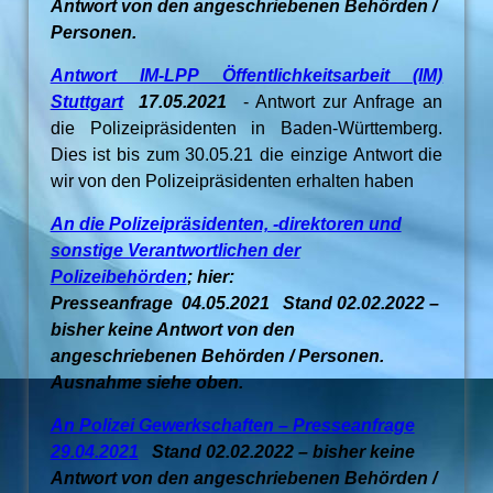
Antwort von den angeschriebenen Behörden /
Personen.
Antwort IM-LPP Öffentlichkeitsarbeit (IM)
Stuttgart
17.05.2021
- Antwort zur Anfrage an
die Polizeipräsidenten in Baden-Württemberg.
Dies ist bis zum 30.05.21 die einzige Antwort die
wir von den Polizeipräsidenten erhalten haben
An die Polizeipräsidenten, -direktoren und
sonstige Verantwortlichen der
Polizeibehörden
; hier:
Presseanfrage 04.05.2021 Stand 02.02.2022 –
bisher keine Antwort von den
angeschriebenen Behörden / Personen.
Ausnahme siehe oben.
An Polizei Gewerkschaften – Presseanfrage
29.04.2021
Stand 02.02.2022 – bisher keine
Antwort von den angeschriebenen Behörden /