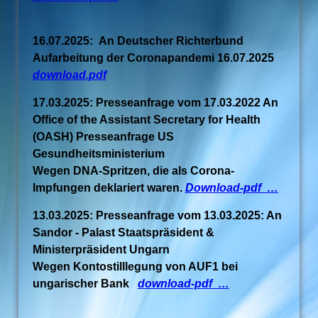
16.07.2025: An Deutscher Richterbund
Aufarbeitung der Coronapandemi 16.07.2025
download.pdf
17.03.2025: Presseanfrage vom 17.03.2022 An
Office of the Assistant Secretary for Health
(OASH) Presseanfrage US
Gesundheitsministerium
Wegen DNA-Spritzen, die als Corona-
Impfungen deklariert waren.
Download-pdf …
13.03.2025: Presseanfrage vom 13.03.2025: An
Sandor - Palast Staatspräsident &
Ministerpräsident Ungarn
Wegen Kontostilllegung von AUF1 bei
ungarischer Bank
download-pdf …