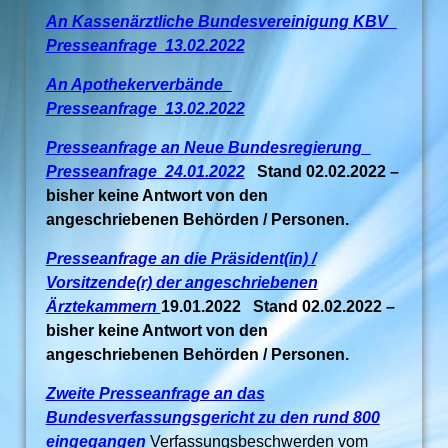
An Kassenärztliche Bundesvereinigung KBV_
Presseanfrage 13.02.2022
An Apothekerverbände_
Presseanfrage 13.02.2022
Presseanfrage an Neue Bundesregierung_
Presseanfrage 24.01.2022
Stand 02.02.2022 –
bisher keine Antwort von den
angeschriebenen Behörden / Personen.
Presseanfrage an die Präsident(in) /
Vorsitzende(r) der angeschriebenen
Ärztekammern
19.01.2022 Stand 02.02.2022 –
bisher keine Antwort von den
angeschriebenen Behörden / Personen.
Zweite Presseanfrage an das
Bundesverfassungsgericht zu den rund 800
eingegangen
Verfassungsbeschwerden vom