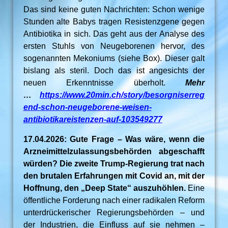
Das sind keine guten Nachrichten: Schon wenige
Stunden alte Babys tragen Resistenzgene gegen
Antibiotika in sich. Das geht aus der Analyse des
ersten Stuhls von Neugeborenen hervor, des
sogenannten Mekoniums (siehe Box). Dieser galt
bislang als steril. Doch das ist angesichts der
neuen Erkenntnisse überholt.
Mehr
…
https://www.20min.ch/story/besorgniserreg
end-schon-neugeborene-weisen-
antibiotikareistenzen-auf-103549277
17.04.2026: Gute Frage – Was wäre, wenn die
Arzneimittelzulassungsbehörden abgeschafft
würden? Die zweite Trump-Regierung trat nach
den brutalen Erfahrungen mit Covid an, mit der
Hoffnung, den „Deep State“ auszuhöhlen.
Eine
öffentliche Forderung nach einer radikalen Reform
unterdrückerischer Regierungsbehörden – und
der Industrien, die Einfluss auf sie nehmen –