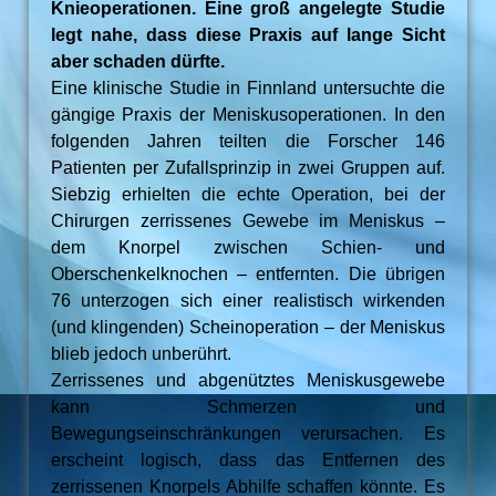
Knieoperationen. Eine groß angelegte Studie
legt nahe, dass diese Praxis auf lange Sicht
aber schaden dürfte.
Eine klinische Studie in Finnland untersuchte die
gängige Praxis der Meniskusoperationen. In den
folgenden Jahren teilten die Forscher 146
Patienten per Zufallsprinzip in zwei Gruppen auf.
Siebzig erhielten die echte Operation, bei der
Chirurgen zerrissenes Gewebe im Meniskus –
dem Knorpel zwischen Schien- und
Oberschenkelknochen – entfernten. Die übrigen
76 unterzogen sich einer realistisch wirkenden
(und klingenden) Scheinoperation – der Meniskus
blieb jedoch unberührt.
Zerrissenes und abgenütztes Meniskusgewebe
kann Schmerzen und
Bewegungseinschränkungen verursachen. Es
erscheint logisch, dass das Entfernen des
zerrissenen Knorpels Abhilfe schaffen könnte. Es