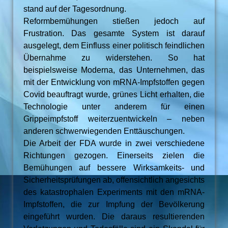
stand auf der Tagesordnung.
Reformbemühungen stießen jedoch auf
Frustration. Das gesamte System ist darauf
ausgelegt, dem Einfluss einer politisch feindlichen
Übernahme zu widerstehen. So hat
beispielsweise Moderna, das Unternehmen, das
mit der Entwicklung von mRNA-Impfstoffen gegen
Covid beauftragt wurde, grünes Licht erhalten, die
Technologie unter anderem für einen
Grippeimpfstoff weiterzuentwickeln – neben
anderen schwerwiegenden Enttäuschungen.
Die Arbeit der FDA wurde in zwei verschiedene
Richtungen gezogen. Einerseits zielen die
Bemühungen auf bessere Wirksamkeits- und
Sicherheitsprüfungen ab, offensichtlich angesichts
des katastrophalen Experiments mit den mRNA-
Impfstoffen, die zur Impfung der Bevölkerung
eingeführt wurden. Die daraus resultierenden