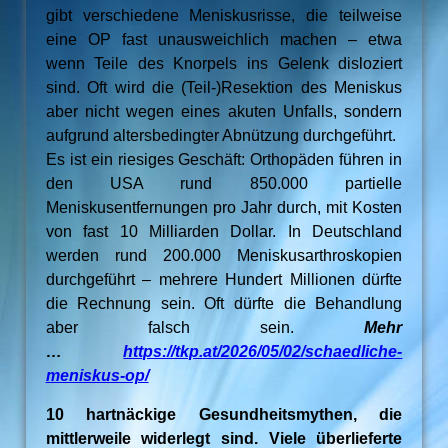
gibt verschiedene Meniskusrisse, die teilweise
eine OP fast unausweichlich machen – etwa
wenn Teile des Knorpels ins Gelenk disloziert
sind. Oft wird die (Teil-)Resektion des Meniskus
aber nicht wegen eines akuten Unfalls, sondern
aufgrund altersbedingter Abnützung durchgeführt.
Es ist ein riesiges Geschäft: Orthopäden führen in
den USA rund 850.000 partielle
Meniskusentfernungen pro Jahr durch, mit Kosten
von fast 10 Milliarden Dollar. In Deutschland
werden rund 200.000 Meniskusarthroskopien
durchgeführt – mehrere Hundert Millionen dürfte
die Rechnung sein. Oft dürfte die Behandlung
aber falsch sein.
Mehr
…
https://tkp.at/2026/05/02/schaedliche-
meniskus-op/
10 hartnäckige Gesundheitsmythen, die
mittlerweile widerlegt sind. Viele überlieferte