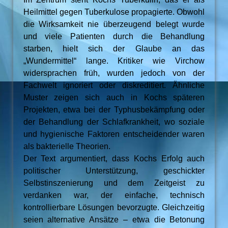
Heilmittel gegen Tuberkulose propagierte. Obwohl
die Wirksamkeit nie überzeugend belegt wurde
und viele Patienten durch die Behandlung
starben, hielt sich der Glaube an das
„Wundermittel“ lange. Kritiker wie Virchow
widersprachen früh, wurden jedoch von der
Fachwelt ignoriert oder diskreditiert. Ähnliche
Muster zeigen sich auch in Kochs späteren
Projekten, etwa bei der Typhusbekämpfung oder
der Behandlung der Schlafkrankheit, wo soziale
und hygienische Faktoren entscheidender waren
als bakterielle Theorien.
Der Text argumentiert, dass Kochs Erfolg auch
politischer Unterstützung, geschickter
Selbstinszenierung und dem Zeitgeist zu
verdanken war, der einfache, technisch
kontrollierbare Lösungen bevorzugte. Gleichzeitig
seien alternative Ansätze – etwa die Betonung