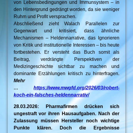
von Lebensbedingungen und Immunsystem – in
den Hintergrund gedrängt worden, da sie weniger
Ruhm und Profit versprachen.
Abschließend zieht Walach Parallelen zur
Gegenwart und kritisiert, dass ähnliche
Mechanismen – Heldennarrative, das Ignorieren
von Kritik und institutionelle Interessen – bis heute
fortbestehen. Er versteht das Buch somit als
Beitrag, verdrängte Perspektiven der
Medizingeschichte sichtbar zu machen und
dominante Erzählungen kritisch zu hinterfragen.
Mehr
…
https://www.mwgfd.org/2026/03/robert-
koch-ein-falsches-heldennarrativ/
28.03.2026: Pharmafirmen drücken sich
ungestraft vor ihren Hausaufgaben. Nach der
Zulassung müssen Hersteller noch wichtige
Punkte klären. Doch die Ergebnisse