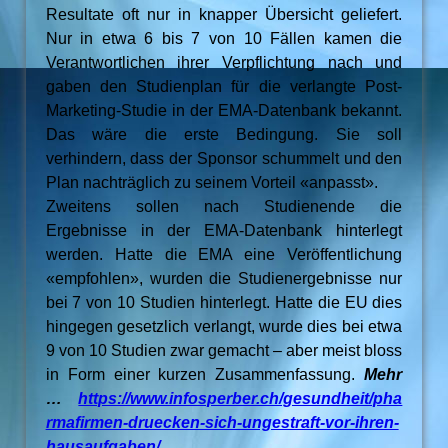
Resultate oft nur in knapper Übersicht geliefert.
Nur in etwa 6 bis 7 von 10 Fällen kamen die
Verantwortlichen ihrer Verpflichtung nach und
gaben den Studienplan für die verlangte Post-
Marketing-Studie in der EMA-Datenbank bekannt.
Das wäre die erste Bedingung. Sie soll
verhindern, dass der Sponsor schummelt und den
Plan nachträglich zu seinem Vorteil «anpasst».
Zweitens sollen nach Studienende die
Ergebnisse in der EMA-Datenbank hinterlegt
werden. Hatte die EMA eine Veröffentlichung
«empfohlen», wurden die Studienergebnisse nur
bei 7 von 10 Studien hinterlegt. Hatte die EU dies
hingegen gesetzlich verlangt, wurde dies bei etwa
9 von 10 Studien zwar gemacht – aber meist bloss
in Form einer kurzen Zusammenfassung.
Mehr
…
https://www.infosperber.ch/gesundheit/pha
rmafirmen-druecken-sich-ungestraft-vor-ihren-
hausaufgaben/