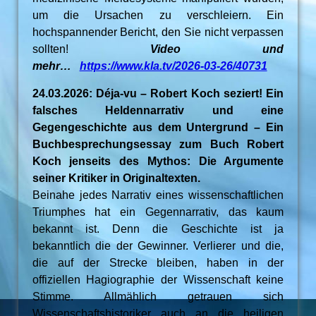
um die Ursachen zu verschleiern. Ein
hochspannender Bericht, den Sie nicht verpassen
sollten!
Video und
mehr…
https://www.kla.tv/2026-03-26/40731
24.03.2026: Déja-vu – Robert Koch seziert! Ein
falsches Heldennarrativ und eine
Gegengeschichte aus dem Untergrund – Ein
Buchbesprechungsessay zum Buch Robert
Koch jenseits des Mythos: Die Argumente
seiner Kritiker in Originaltexten.
Beinahe jedes Narrativ eines wissenschaftlichen
Triumphes hat ein Gegennarrativ, das kaum
bekannt ist. Denn die Geschichte ist ja
bekanntlich die der Gewinner. Verlierer und die,
die auf der Strecke bleiben, haben in der
offiziellen Hagiographie der Wissenschaft keine
Stimme. Allmählich getrauen sich
Wissenschaftshistoriker auch an die heiligen