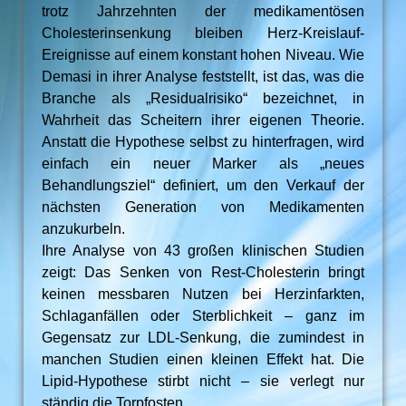
trotz Jahrzehnten der medikamentösen
Cholesterinsenkung bleiben Herz-Kreislauf-
Ereignisse auf einem konstant hohen Niveau. Wie
Demasi in ihrer Analyse feststellt, ist das, was die
Branche als „Residualrisiko“ bezeichnet, in
Wahrheit das Scheitern ihrer eigenen Theorie.
Anstatt die Hypothese selbst zu hinterfragen, wird
einfach ein neuer Marker als „neues
Behandlungsziel“ definiert, um den Verkauf der
nächsten Generation von Medikamenten
anzukurbeln.
Ihre Analyse von 43 großen klinischen Studien
zeigt: Das Senken von Rest-Cholesterin bringt
keinen messbaren Nutzen bei Herzinfarkten,
Schlaganfällen oder Sterblichkeit – ganz im
Gegensatz zur LDL-Senkung, die zumindest in
manchen Studien einen kleinen Effekt hat. Die
Lipid-Hypothese stirbt nicht – sie verlegt nur
ständig die Torpfosten.