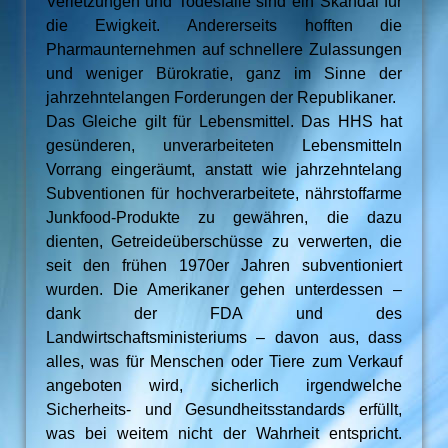
Verletzungen und Todesfälle sind ein Skandal für
die Ewigkeit. Andererseits hofften die
Pharmaunternehmen auf schnellere Zulassungen
und weniger Bürokratie, ganz im Sinne der
jahrzehntelangen Forderungen der Republikaner.
Das Gleiche gilt für Lebensmittel. Das HHS hat
gesünderen, unverarbeiteten Lebensmitteln
Vorrang eingeräumt, anstatt wie jahrzehntelang
Subventionen für hochverarbeitete, nährstoffarme
Junkfood-Produkte zu gewähren, die dazu
dienten, Getreideüberschüsse zu verwerten, die
seit den frühen 1970er Jahren subventioniert
wurden. Die Amerikaner gehen unterdessen –
dank der FDA und des
Landwirtschaftsministeriums – davon aus, dass
alles, was für Menschen oder Tiere zum Verkauf
angeboten wird, sicherlich irgendwelche
Sicherheits- und Gesundheitsstandards erfüllt,
was bei weitem nicht der Wahrheit entspricht.