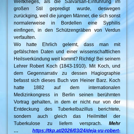
Weltkrieges, als die Salvarsan-Einführung im
großen Stil gepredigt wurde, deswegen
zurückging, weil die jungen Männer, die sich sonst
normalerweise in Bordellen eine Syphilis
einfingen, in den Schützengräben von Verdun
verfaulten.
Wo hatte Ehrlich gelernt, dass man mit
gefälschten Daten und einer wissenschaftlichen
Heilsverkündung weit kommt? Richtig! Bei seinem
Lehrer Robert Koch (1843-1910). Mit Koch, und
dem Gegennarrativ zu dessen Hagiographie
befasst sich dieses Buch von Heiner Barz. Koch
hatte 1882 auf dem internationalen
Medizinkongress in Berlin seinen berühmten
Vortrag gehalten, in dem er nicht nur von der
Entdeckung des Tuberkelbazillus berichtete,
sondern auch gleich das Heilmittel der
Tuberkulose zu liefern versprach.
Mehr
…
https://tkp.at/2026/03/24/deja-vu-robert-