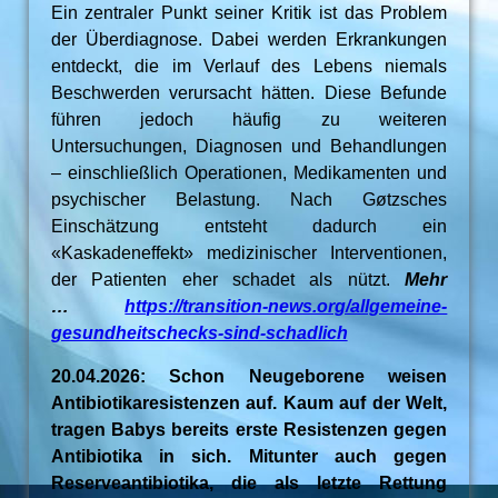
Ein zentraler Punkt seiner Kritik ist das Problem
der Überdiagnose. Dabei werden Erkrankungen
entdeckt, die im Verlauf des Lebens niemals
Beschwerden verursacht hätten. Diese Befunde
führen jedoch häufig zu weiteren
Untersuchungen, Diagnosen und Behandlungen
– einschließlich Operationen, Medikamenten und
psychischer Belastung. Nach Gøtzsches
Einschätzung entsteht dadurch ein
«Kaskadeneffekt» medizinischer Interventionen,
der Patienten eher schadet als nützt.
Mehr
…
https://transition-news.org/allgemeine-
gesundheitschecks-sind-schadlich
20.04.2026: Schon Neugeborene weisen
Antibiotikaresistenzen auf. Kaum auf der Welt,
tragen Babys bereits erste Resistenzen gegen
Antibiotika in sich. Mitunter auch gegen
Reserveantibiotika, die als letzte Rettung