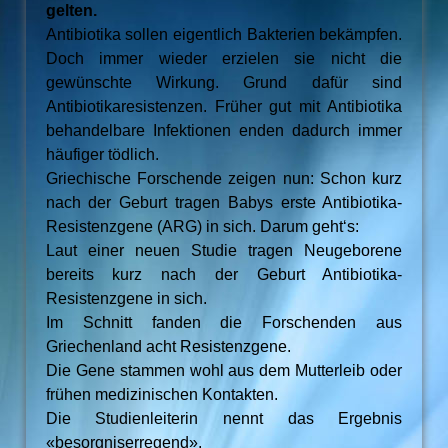
gelten.
Antibiotika sollen eigentlich Bakterien bekämpfen.
Doch immer wieder erzielen sie nicht die
gewünschte Wirkung. Grund dafür sind
Antibiotikaresistenzen. Früher gut mit Antibiotika
behandelbare Infektionen enden dadurch immer
häufiger tödlich.
Griechische Forschende zeigen nun: Schon kurz
nach der Geburt tragen Babys erste Antibiotika-
Resistenzgene (ARG) in sich. Darum geht‘s:
Laut einer neuen Studie tragen Neugeborene
bereits kurz nach der Geburt Antibiotika-
Resistenzgene in sich.
Im Schnitt fanden die Forschenden aus
Griechenland acht Resistenzgene.
Die Gene stammen wohl aus dem Mutterleib oder
frühen medizinischen Kontakten.
Die Studienleiterin nennt das Ergebnis
«besorgniserregend».