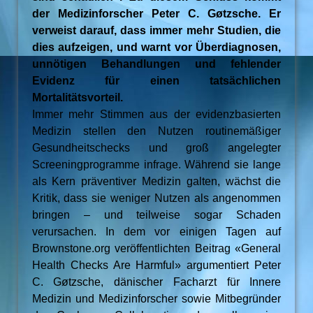
der Medizinforscher Peter C. Gøtzsche. Er
verweist darauf, dass immer mehr Studien, die
dies aufzeigen, und warnt vor Überdiagnosen,
unnötigen Behandlungen und fehlender
Evidenz für einen tatsächlichen
Mortalitätsvorteil.
Immer mehr Stimmen aus der evidenzbasierten
Medizin stellen den Nutzen routinemäßiger
Gesundheitschecks und groß angelegter
Screeningprogramme infrage. Während sie lange
als Kern präventiver Medizin galten, wächst die
Kritik, dass sie weniger Nutzen als angenommen
bringen – und teilweise sogar Schaden
verursachen. In dem vor einigen Tagen auf
Brownstone.org veröffentlichten Beitrag «General
Health Checks Are Harmful» argumentiert Peter
C. Gøtzsche, dänischer Facharzt für Innere
Medizin und Medizinforscher sowie Mitbegründer