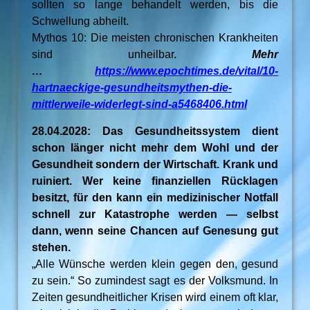
sollten so lange behandelt werden, bis die
Schwellung abheilt.
Mythos 10: Die meisten chronischen Krankheiten
sind unheilbar.
Mehr
…
https://www.epochtimes.de/vital/10-
hartnaeckige-gesundheitsmythen-die-
mittlerweile-widerlegt-sind-a5468406.html
28.04.2028: Das Gesundheitssystem dient
schon länger nicht mehr dem Wohl und der
Gesundheit sondern der Wirtschaft. Krank und
ruiniert. Wer keine finanziellen Rücklagen
besitzt, für den kann ein medizinischer Notfall
schnell zur Katastrophe werden — selbst
dann, wenn seine Chancen auf Genesung gut
stehen.
„Alle Wünsche werden klein gegen den, gesund
zu sein.“ So zumindest sagt es der Volksmund. In
Zeiten gesundheitlicher Krisen wird einem oft klar,