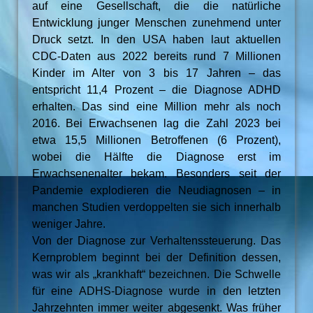
auf eine Gesellschaft, die die natürliche
Entwicklung junger Menschen zunehmend unter
Druck setzt. In den USA haben laut aktuellen
CDC-Daten aus 2022 bereits rund 7 Millionen
Kinder im Alter von 3 bis 17 Jahren – das
entspricht 11,4 Prozent – die Diagnose ADHD
erhalten. Das sind eine Million mehr als noch
2016. Bei Erwachsenen lag die Zahl 2023 bei
etwa 15,5 Millionen Betroffenen (6 Prozent),
wobei die Hälfte die Diagnose erst im
Erwachsenenalter bekam. Besonders seit der
Pandemie explodieren die Neudiagnosen – in
manchen Studien verdoppelten sie sich innerhalb
weniger Jahre.
Von der Diagnose zur Verhaltenssteuerung. Das
Kernproblem beginnt bei der Definition dessen,
was wir als „krankhaft“ bezeichnen. Die Schwelle
für eine ADHS-Diagnose wurde in den letzten
Jahrzehnten immer weiter abgesenkt. Was früher