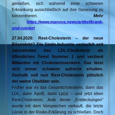
genießen, sich während einer schweren
Erkrankung ausschließlich auf ihre Genesung zu
konzentrieren.
Mehr
…
https://www.manova.news/artikel/krank-
und-ruiniert
27.04.2026: Rest-Cholesterin – der neue
Bösewicht? Die Statin-Industrie verteufelt seit
Jahrzehnten das LDL-Cholesterin als
öffentlichen Feind Nummer 1 und verdient
Milliarden mit Cholesterinsenkern. Das lässt
sich immer schwerer aufrecht erhalten.
Deshalb soll nun Rest-Cholesterin plötzlich
der wahre Übeltäter sein.
Früher war es das Gesamtcholesterin, dann das
LDL, dann ApoB, dann Lp(a) – und jetzt eben
Rest-Cholesterin. Jede dieser „Entdeckungen“
wurde mit dem Versprechen verkauft, die letzte
Lücke in der Risiko-Erklärung zu schließen. Doch