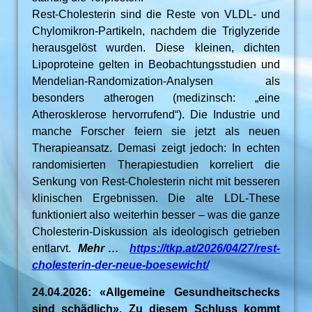
Rest-Cholesterin sind die Reste von VLDL- und
Chylomikron-Partikeln, nachdem die Triglyzeride
herausgelöst wurden. Diese kleinen, dichten
Lipoproteine gelten in Beobachtungsstudien und
Mendelian-Randomization-Analysen als
besonders atherogen (medizinsch: „eine
Atherosklerose hervorrufend“). Die Industrie und
manche Forscher feiern sie jetzt als neuen
Therapieansatz. Demasi zeigt jedoch: In echten
randomisierten Therapiestudien korreliert die
Senkung von Rest-Cholesterin nicht mit besseren
klinischen Ergebnissen. Die alte LDL-These
funktioniert also weiterhin besser – was die ganze
Cholesterin-Diskussion als ideologisch getrieben
entlarvt.
Mehr …
https://tkp.at/2026/04/27/rest-
cholesterin-der-neue-boesewicht/
24.04.2026: «Allgemeine Gesundheitschecks
sind schädlich». Zu diesem Schluss kommt