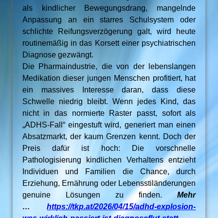
als kindlicher Bewegungsdrang, mangelnde
Anpassung an ein starres Schulsystem oder
schlichte Reifungsverzögerung galt, wird heute
routinemäßig in das Korsett einer psychiatrischen
Diagnose gezwängt.
Die Pharmaindustrie, die von der lebenslangen
Medikation dieser jungen Menschen profitiert, hat
ein massives Interesse daran, dass diese
Schwelle niedrig bleibt. Wenn jedes Kind, das
nicht in das normierte Raster passt, sofort als
„ADHS-Fall“ eingestuft wird, generiert man einen
Absatzmarkt, der kaum Grenzen kennt. Doch der
Preis dafür ist hoch: Die vorschnelle
Pathologisierung kindlichen Verhaltens entzieht
Individuen und Familien die Chance, durch
Erziehung, Ernährung oder Lebensstiländerungen
genuine Lösungen zu finden.
Mehr
…
https://tkp.at/2026/04/15/adhd-explosion-