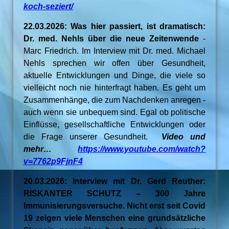
koch-seziert/
22.03.2026: Was hier passiert, ist dramatisch:
Dr. med. Nehls über die neue Zeitenwende
-
Marc Friedrich. Im Interview mit Dr. med. Michael
Nehls sprechen wir offen über Gesundheit,
aktuelle Entwicklungen und Dinge, die viele so
vielleicht noch nie hinterfragt haben. Es geht um
Zusammenhänge, die zum Nachdenken anregen -
auch wenn sie unbequem sind. Egal ob politische
Einflüsse, gesellschaftliche Entwicklungen oder
die Frage unserer Gesundheit.
Video und
mehr…
https://www.youtube.com/watch?
v=7762p9FjnF4
20.03.2026: Interview mit Dr. Gerd Reuther:
RISKANTER SCHUTZ – 300 Jahre
Immunisierungsversuche. Nicht erst seit Covid
19 zeigen viele Menschen eine grundsätzliche