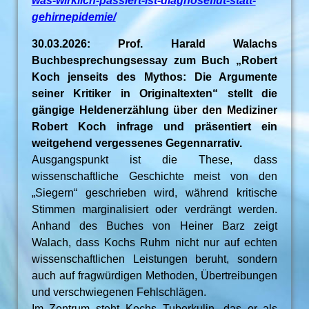
was-wirklich-passiert-ist-diagnoseflut-statt-
gehirnepidemie/
30.03.2026: Prof. Harald Walachs
Buchbesprechungsessay zum Buch „Robert
Koch jenseits des Mythos: Die Argumente
seiner Kritiker in Originaltexten“ stellt die
gängige Heldenerzählung über den Mediziner
Robert Koch infrage und präsentiert ein
weitgehend vergessenes Gegennarrativ.
Ausgangspunkt ist die These, dass
wissenschaftliche Geschichte meist von den
„Siegern“ geschrieben wird, während kritische
Stimmen marginalisiert oder verdrängt werden.
Anhand des Buches von Heiner Barz zeigt
Walach, dass Kochs Ruhm nicht nur auf echten
wissenschaftlichen Leistungen beruht, sondern
auch auf fragwürdigen Methoden, Übertreibungen
und verschwiegenen Fehlschlägen.
Im Zentrum steht Kochs Tuberkulin, das er als