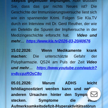
Skepsis gegenüber Impfungen.
Aber wussten
Sie, dass das gar nichts Neues ist? Die
Geschichte der Immunisierungsversuche liest sich
wie ein spannender Krimi. Folgen Sie Kla.TV
durch ein Interview mit Dr. Gerd Reuther, der wie
ein Detektiv die Spuren der Impfversuche in der
Medizingeschichte erforscht hat.
Video und
mehr…
https://www.kla.tv/2026-03-20/40676
15.02.2026: Wenn Medikamente krank
machen:
Die unterschätzte Gefahr der
Polypharmazie. QS24 am Puls der Zeit
Video
und mehr…
https://www.youtube.com/watch?
v=8ccpzROsC8o
05.01.2026: Warum ADHS leicht
fehldiagnostiziert werden kann und welche
anderen Ursachen hinter den Symptomen
stecken. Symptome die einer
Aufmerksamkeitsdefizit-/Hyperaktivitätsstörun