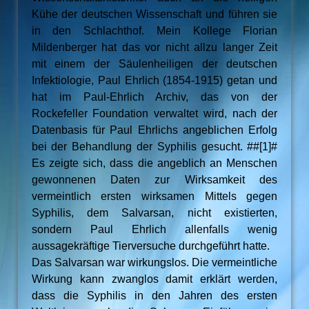
Kühe der deutschen Wissenschaft und führen sie
in den Schlachthof. Mein Kollege Florian
Mildenberger hat das vor nicht allzu langer Zeit
mit einem der Säulenheiligen der deutschen
Infektiologie, Paul Ehrlich (1854-1915) getan und
hat im Paul-Ehrlich Archiv, das von der
Rockefeller Foundation verwaltet wird, nach der
Datenbasis für Paul Ehrlichs angeblichen Erfolg
bei der Behandlung der Syphilis gesucht. ##[1]#
Es zeigte sich, dass die angeblich an Menschen
gewonnenen Daten zur Wirksamkeit des
vermeintlich ersten wirksamen Mittels gegen
Syphilis, dem Salvarsan, nicht existierten,
sondern Paul Ehrlich allenfalls wenig
aussagekräftige Tierversuche durchgeführt hatte.
Das Salvarsan war wirkungslos. Die vermeintliche
Wirkung kann zwanglos damit erklärt werden,
dass die Syphilis in den Jahren des ersten