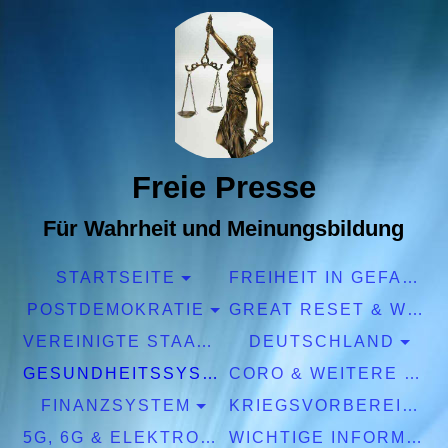
Freie Presse
Für Wahrheit und Meinungsbildung
STARTSEITE
FREIHEIT IN GEFAHR
POSTDEMOKRATIE
GREAT RESET & WEF
VEREINIGTE STAATEN EUROPA
DEUTSCHLAND
GESUNDHEITSSYSTEM
CORO & WEITERE PANDEMIEN
FINANZSYSTEM
KRIEGSVORBEREITUNGEN
5G, 6G & ELEKTROSMOG
WICHTIGE INFORMATIONEN