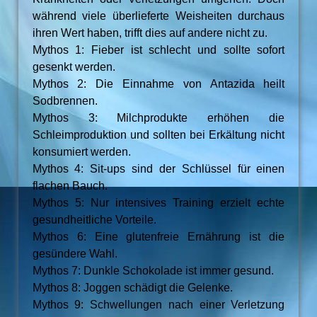
während viele überlieferte Weisheiten durchaus
ihren Wert haben, trifft dies auf andere nicht zu.
Mythos 1: Fieber ist schlecht und sollte sofort
gesenkt werden.
Mythos 2: Die Einnahme von Antazida heilt
Sodbrennen.
Mythos 3: Milchprodukte erhöhen die
Schleimproduktion und sollten bei Erkältung nicht
konsumiert werden.
Mythos 4: Sit-ups sind der Schlüssel für einen
flachen Bauch.
Mythos 5: Nur intensives Training erzielt echte
gesundheitliche Vorteile.
Mythos 6: Eine glutenfreie Ernährung ist die
gesündere Wahl.
Mythos 7: Dunkle Schokolade ist immer gesund.
Mythos 8: Joggen schädigt die Gelenke.
Mythos 9: Schwellungen nach einer Verletzung