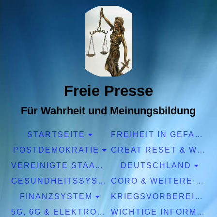
Freie Presse
Für Wahrheit und Meinungsbildung
STARTSEITE
FREIHEIT IN GEFAHR
POSTDEMOKRATIE
GREAT RESET & WEF
VEREINIGTE STAATEN EUROPA
DEUTSCHLAND
GESUNDHEITSSYSTEM
CORO & WEITERE PANDEMIEN
FINANZSYSTEM
KRIEGSVORBEREITUNGEN
5G, 6G & ELEKTROSMOG
WICHTIGE INFORMATIONEN