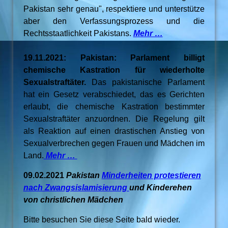
Pakistan sehr genau", respektiere und unterstütze
aber den Verfassungsprozess und die
Rechtsstaatlichkeit Pakistans.
Mehr …
19.11.2021: Pakistan: Parlament billigt
chemische Kastration für wiederholte
Sexualstraftäter.
Das pakistanische Parlament
hat ein Gesetz verabschiedet, das es Gerichten
erlaubt, die chemische Kastration bestimmter
Sexualstraftäter anzuordnen. Die Regelung gilt
als Reaktion auf einen drastischen Anstieg von
Sexualverbrechen gegen Frauen und Mädchen im
Land.
Mehr …
09.02.2021
Pakistan
Minderheiten protestieren
nach Zwangsislamisierung
und Kinderehen
von christlichen Mädchen
Bitte besuchen Sie diese Seite bald wieder.