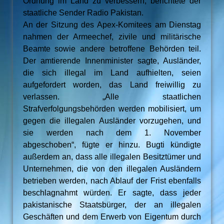
Ordnung im Land zu verbessern, berichtete der
staatliche Sender Radio Pakistan.
An der Sitzung des Apex-Komitees am Dienstag
nahmen der Armeechef, zivile und militärische
Beamte sowie andere betroffene Behörden teil.
Der amtierende Innenminister sagte, Ausländer,
die sich illegal im Land aufhielten, seien
aufgefordert worden, das Land freiwillig zu
verlassen. „Alle staatlichen
Strafverfolgungsbehörden werden mobilisiert, um
gegen die illegalen Ausländer vorzugehen, und
sie werden nach dem 1. November
abgeschoben“, fügte er hinzu. Bugti kündigte
außerdem an, dass alle illegalen Besitztümer und
Unternehmen, die von den illegalen Ausländern
betrieben werden, nach Ablauf der Frist ebenfalls
beschlagnahmt würden. Er sagte, dass jeder
pakistanische Staatsbürger, der an illegalen
Geschäften und dem Erwerb von Eigentum durch