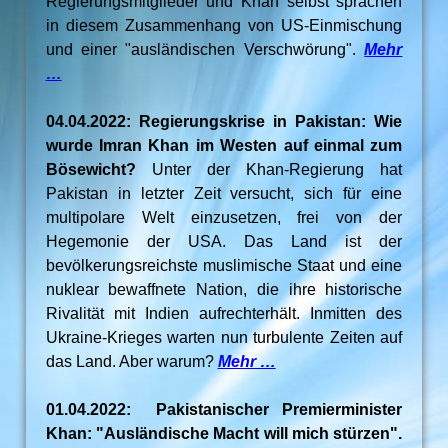
Regierungsmitglieder und Khan selbst sprachen
in diesem Zusammenhang von US-Einmischung
und einer "ausländischen Verschwörung".
Mehr
…
04.04.2022: Regierungskrise in Pakistan: Wie
wurde Imran Khan im Westen auf einmal zum
Bösewicht?
Unter der Khan-Regierung hat
Pakistan in letzter Zeit versucht, sich für eine
multipolare Welt einzusetzen, frei von der
Hegemonie der USA. Das Land ist der
bevölkerungsreichste muslimische Staat und eine
nuklear bewaffnete Nation, die ihre historische
Rivalität mit Indien aufrechterhält. Inmitten des
Ukraine-Krieges warten nun turbulente Zeiten auf
das Land. Aber warum?
Mehr …
01.04.2022: Pakistanischer Premierminister
Khan: "Ausländische Macht will mich stürzen".