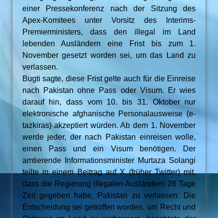
einer Pressekonferenz nach der Sitzung des
Apex-Komitees unter Vorsitz des Interims-
Premierministers, dass den illegal im Land
lebenden Ausländern eine Frist bis zum 1.
November gesetzt worden sei, um das Land zu
verlassen.
Bugti sagte, diese Frist gelte auch für die Einreise
nach Pakistan ohne Pass oder Visum. Er wies
darauf hin, dass vom 10. bis 31. Oktober nur
elektronische afghanische Personalausweise (e-
tazkiras) akzeptiert würden. Ab dem 1. November
werde jeder, der nach Pakistan einreisen wolle,
einen Pass und ein Visum benötigen. Der
amtierende Informationsminister Murtaza Solangi
teilte in einem Beitrag auf X (früher Twitter) mit,
dass die Regierung illegalen Ausländern 28 Tage
Zeit gegeben habe, Pakistan zu verlassen. Die
Entscheidung sei getroffen worden, um Recht und