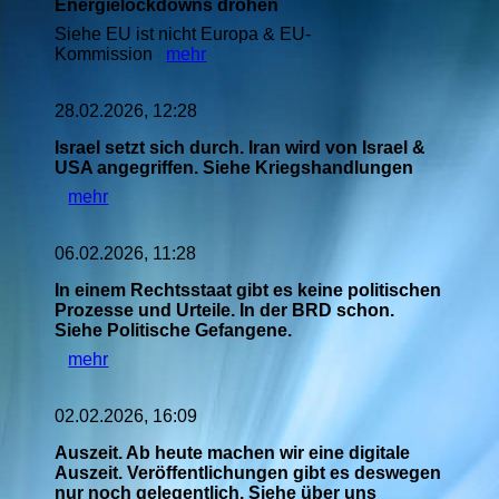
Energielockdowns drohen
Siehe EU ist nicht Europa & EU-
Kommission
mehr
28.02.2026, 12:28
Israel setzt sich durch. Iran wird von Israel &
USA angegriffen. Siehe Kriegshandlungen
mehr
06.02.2026, 11:28
In einem Rechtsstaat gibt es keine politischen
Prozesse und Urteile. In der BRD schon.
Siehe Politische Gefangene.
mehr
02.02.2026, 16:09
Auszeit. Ab heute machen wir eine digitale
Auszeit. Veröffentlichungen gibt es deswegen
nur noch gelegentlich. Siehe über uns