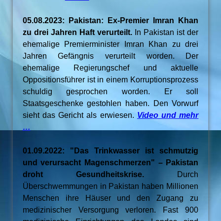
05.08.2023: Pakistan: Ex-Premier Imran Khan
zu drei Jahren Haft verurteilt.
In Pakistan ist der
ehemalige Premierminister Imran Khan zu drei
Jahren Gefängnis verurteilt worden. Der
ehemalige Regierungschef und aktuelle
Oppositionsführer ist in einem Korruptionsprozess
schuldig gesprochen worden. Er soll
Staatsgeschenke gestohlen haben. Den Vorwurf
sieht das Gericht als erwiesen.
Video und mehr
…
01.09.2022: "Das Trinkwasser ist schmutzig
und verursacht Magenschmerzen" – Pakistan
droht Gesundheitskrise.
Durch
Überschwemmungen in Pakistan haben Millionen
Menschen ihre Häuser und den Zugang zu
medizinischer Versorgung verloren. Fast 900