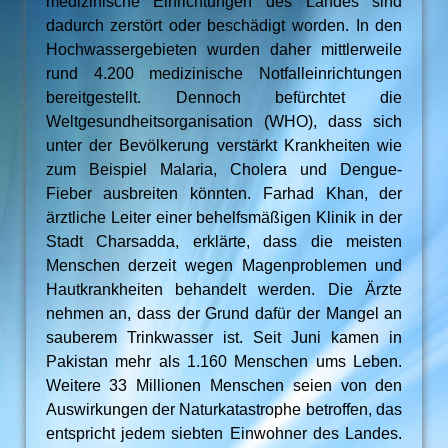
medizinische Einrichtungen des Landes sind
dadurch zerstört oder beschädigt worden. In den
Hochwassergebieten wurden daher mittlerweile
rund 4.200 medizinische Notfalleinrichtungen
bereitgestellt. Dennoch befürchtet die
Weltgesundheitsorganisation (WHO), dass sich
unter der Bevölkerung verstärkt Krankheiten wie
zum Beispiel Malaria, Cholera und Dengue-
Fieber ausbreiten könnten. Farhad Khan, der
ärztliche Leiter einer behelfsmäßigen Klinik in der
Stadt Charsadda, erklärte, dass die meisten
Menschen derzeit wegen Magenproblemen und
Hautkrankheiten behandelt werden. Die Ärzte
nehmen an, dass der Grund dafür der Mangel an
sauberem Trinkwasser ist. Seit Juni kamen in
Pakistan mehr als 1.160 Menschen ums Leben.
Weitere 33 Millionen Menschen seien von den
Auswirkungen der Naturkatastrophe betroffen, das
entspricht jedem siebten Einwohner des Landes.