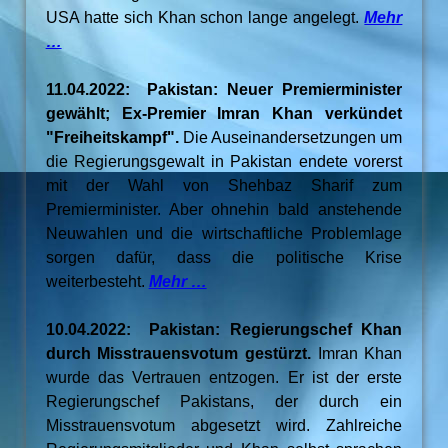
USA hatte sich Khan schon lange angelegt.
Mehr
…
11.04.2022: Pakistan: Neuer Premierminister
gewählt; Ex-Premier Imran Khan verkündet
"Freiheitskampf".
Die Auseinandersetzungen um
die Regierungsgewalt in Pakistan endete vorerst
mit der Wahl von Shehbaz Sharif zum
Premierminister. Aber ohnehin bald anstehende
Neuwahlen und die wirtschaftliche Problemlage
sorgen dafür, dass die politische Krise
weiterbesteht.
Mehr …
10.04.2022: Pakistan: Regierungschef Khan
durch Misstrauensvotum gestürzt.
Imran Khan
wurde das Vertrauen entzogen. Er ist der erste
Regierungschef Pakistans, der durch ein
Misstrauensvotum abgesetzt wird. Zahlreiche