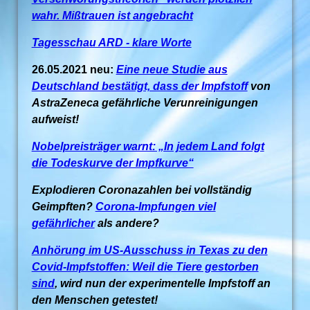
wahr. Mißtrauen ist angebracht
Tagesschau ARD - klare Worte
26.05.2021 neu:
Eine neue Studie aus
Deutschland bestätigt, dass der Impfstoff
von
AstraZeneca gefährliche Verunreinigungen
aufweist!
Nobelpreisträger warnt: „In jedem Land folgt
die Todeskurve der Impfkurve“
Explodieren Coronazahlen bei vollständig
Geimpften?
Corona-Impfungen viel
gefährlicher
als andere?
Anhörung im US-Ausschuss in Texas zu den
Covid-Impfstoffen: Weil die Tiere gestorben
sind
, wird nun der experimentelle Impfstoff an
den Menschen getestet!