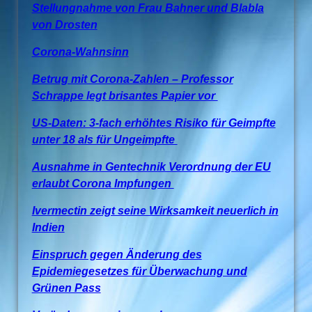
Stellungnahme von Frau Bahner und Blabla
von Drosten
Corona-Wahnsinn
Betrug mit Corona-Zahlen – Professor
Schrappe legt brisantes Papier vor
US-Daten: 3-fach erhöhtes Risiko für Geimpfte
unter 18 als für Ungeimpfte
Ausnahme in Gentechnik Verordnung der EU
erlaubt Corona Impfungen
Ivermectin zeigt seine Wirksamkeit neuerlich in
Indien
Einspruch gegen Änderung des
Epidemiegesetzes für Überwachung und
Grünen Pass