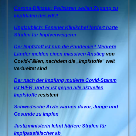
Corona-Diktatur: Polizisten wollen Zugang zu
Impfdaten des RKI!
Unglaublich: Essener Klinikchef fordert harte
Strafen für Impfverweigerer
Der Impfstoff ist nun die Pandemie? Mehrere
Länder melden einen massiven Anstieg
von
Covid-Fällen, nachdem die „Impfstoffe“ weit
verbreitet sind
Der nach der Impfung mutierte Covid-Stamm
ist HIER, und er ist gegen alle aktuellen
Impfstoffe
resistent
Schwedische Ärzte warnen davor, Junge und
Gesunde zu impfen
Justizministerin lehnt härtere Strafen für
Impfpassfälscher ab