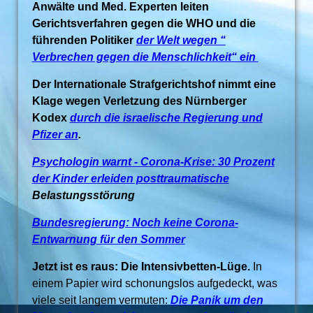
Anwälte und Med. Experten leiten
Gerichtsverfahren gegen die WHO und die
führenden Politiker
der Welt wegen “
Verbrechen gegen die Menschlichkeit“ ein
Der Internationale Strafgerichtshof nimmt eine
Klage wegen Verletzung des Nürnberger
Kodex
durch die israelische Regierung und
Pfizer an
.
Psychologin warnt - Corona-Krise: 30 Prozent
der Kinder erleiden posttraumatische
Belastungsstörung
Bundesregierung: Noch keine Corona-
Entwarnung für den Sommer
Jetzt ist es raus: Die Intensivbetten-Lüge.
In
einem Papier wird schonungslos aufgedeckt, was
viele seit langem vermuten:
Die Panik um den