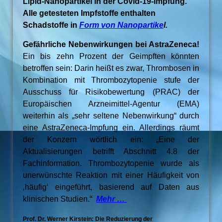
Lipid-Nanopartikel in der Covid-19-Impfung.
Alle getesteten Impfstoffe enthalten
Schadstoffe in
Form von Nanopartike
l.
Gefährliche Nebenwirkungen bei AstraZeneca!
Ein bis zehn Prozent der Geimpften könnten
betroffen sein: Darin heißt es zwar, Thrombosen in
Kombination mit Thrombozytopenie stufe der
Ausschuss für Risikobewertung (PRAC) der
Europäischen Arzneimittel-Agentur (EMA)
weiterhin als „sehr seltene Nebenwirkung“ durch
eine AstraZeneca-Impfung ein. Allerdings räumt
der Konzern wörtlich ein: „Eine der
Aktualisierungen betrifft Abschnitt 4.8 der
Fachinformation. Thrombozytopenie wurde als
unerwünschte Reaktion mit einer Häufigkeit von
‚häufig‘ eingeführt, basierend auf Daten aus
klinischen Studien.“
Mehr …
Prof. Dr. Werner Kirstein: Die Reduzierung der