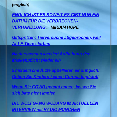
(english)
ENDLICH IST ES SOWEIT ES GIBT NUN EIN
DATUM FÜR DIE VERBRECHEN-
VERHANDLUNG
... MIRIAM HOPE
Giftspritzen: Tierversuche abgebrochen, weil
ALLE Tiere starben
Niedersachsen kassiert Aufhebung der
Maskenpflicht wieder ein
93 israelische Ärzte appellieren eindringlich:
Geben Sie Kindern keinen Corona-Impfstoff
Wenn Sie COVID gehabt haben, lassen Sie
sich bitte nicht impfen
DR. WOLFGANG WODARG IM AKTUELLEN
INTERVIEW mit RADIO MÜNCHEN