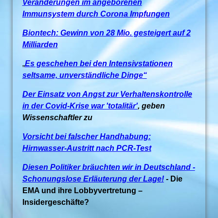
Veränderungen im angeborenen
Immunsystem durch Corona Impfungen
Biontech: Gewinn von 28 Mio. gesteigert auf 2
Milliarden
„
Es geschehen bei den Intensivstationen
seltsame, unverständliche Dinge“
Der Einsatz von Angst zur Verhaltenskontrolle
in der Covid-Krise war 'totalitär'
, geben
Wissenschaftler zu
Vorsicht bei falscher Handhabung:
Hirnwasser-Austritt nach PCR-Test
Diesen Politiker bräuchten wir in Deutschland -
Schonungslose Erläuterung der Lage!
-
Die
EMA und ihre Lobbyvertretung –
Insidergeschäfte?