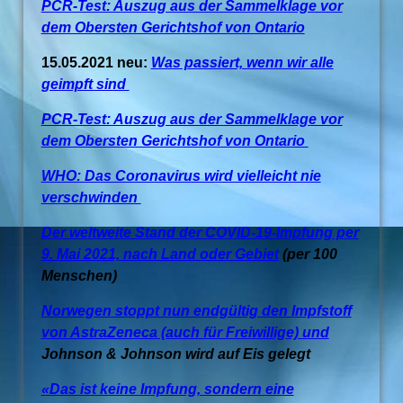
PCR-Test: Auszug aus der Sammelklage vor
dem Obersten Gerichtshof von Ontario
15.05.2021 neu:
Was passiert, wenn wir alle
geimpft sind
PCR-Test: Auszug aus der Sammelklage vor
dem Obersten Gerichtshof von Ontario
WHO: Das Coronavirus wird vielleicht nie
verschwinden
Der weltweite Stand der COVID-19-Impfung per
9. Mai 2021, nach Land oder Gebiet
(per 100
Menschen)
Norwegen stoppt nun endgültig den Impfstoff
von AstraZeneca (auch für Freiwillige) und
Johnson & Johnson wird auf Eis gelegt
«Das ist keine Impfung, sondern eine