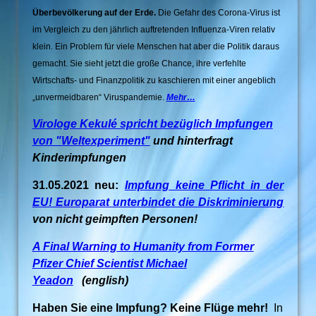
Überbevölkerung auf der Erde.
Die Gefahr des Corona-Virus ist
im Vergleich zu den jährlich auftretenden Influenza-Viren relativ
klein. Ein Problem für viele Menschen hat aber die Politik daraus
gemacht. Sie sieht jetzt die große Chance, ihre verfehlte
Wirtschafts- und Finanzpolitik zu kaschieren mit einer angeblich
„unvermeidbaren“ Viruspandemie
.
Mehr…
Virologe Kekulé spricht bezüglich Impfungen
von "Weltexperiment"
und hinterfragt
Kinderimpfungen
31.05.2021 neu:
Impfung keine Pflicht in der
EU! Europarat unterbindet die Diskriminierung
von nicht geimpften Personen!
A Final Warning to Humanity from Former
Pfizer Chief Scientist Michael
Yeadon
(english)
Haben Sie eine Impfung? Keine Flüge mehr!
In