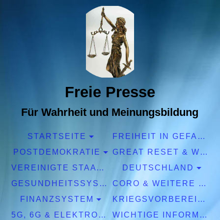
Freie Presse
Für Wahrheit und Meinungsbildung
STARTSEITE
FREIHEIT IN GEFAHR
POSTDEMOKRATIE
GREAT RESET & WEF
VEREINIGTE STAATEN EUROPA
DEUTSCHLAND
GESUNDHEITSSYSTEM
CORO & WEITERE PANDEMIEN
FINANZSYSTEM
KRIEGSVORBEREITUNGEN
5G, 6G & ELEKTROSMOG
WICHTIGE INFORMATIONEN