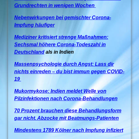
Grundrechten in wenigen Wochen
Nebenwirkungen bei gemischter Corona-
Impfung häufiger
Mediziner kritisiert strenge Maßnahmen:
Sechsmal höhere Corona-Todeszahl in
Deutschland
als in Indien
Massenpsychologie durch Angst: Lass dir
nichts einreden – du bist immun gegen COVID-
19
Mukormykose: Indien meldet Welle von
Pilzinfektionen nach Corona-Behandlungen
70 Prozent brauchen diese Behandlungsform
gar nicht. Abzocke mit Beatmungs-Patienten
Mindestens 1789 Kölner nach Impfung infiziert