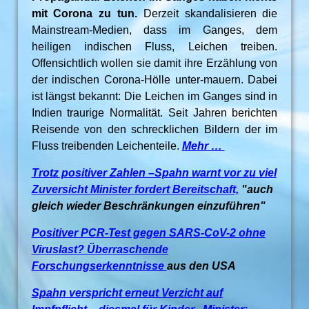
mit Corona zu tun.
Derzeit skandalisieren die
Mainstream-Medien, dass im Ganges, dem
heiligen indischen Fluss, Leichen treiben.
Offensichtlich wollen sie damit ihre Erzählung von
der indischen Corona-Hölle unter-mauern. Dabei
ist längst bekannt: Die Leichen im Ganges sind in
Indien traurige Normalität. Seit Jahren berichten
Reisende von den schrecklichen Bildern der im
Fluss treibenden Leichenteile.
Mehr …
Trotz positiver Zahlen –Spahn warnt vor zu viel
Zuversicht Minister fordert Bereitschaft,
"auch
gleich wieder Beschränkungen einzuführen"
Positiver PCR-Test gegen SARS-CoV-2 ohne
Viruslast? Überraschende
Forschungserkenntnisse
aus den USA
Spahn verspricht erneut Verzicht auf