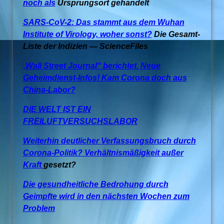
noch als
Ursprungsort gehandelt
SARS-CoV-2: Das stammt aus dem Wuhan
Institute of Virology, woher sonst?
Die Gesamt-
Liste der Indizien — ScienceFiles
„
Wall Street Journal“ berichtet. Neue
Geheimdienst-Infos! Kam Corona doch aus
China-Labor?
DIE WELT IST EIN
FREILUFTVERSUCHSLABOR
Weiterhin deutlicher Verfassungsbruch durch
Corona-Politik? Verhältnismäßigkeit außer
Kraft
gesetzt?
Die gesundheitliche Bedrohung durch
Geimpfte wird in den nächsten Wochen zum
Problem