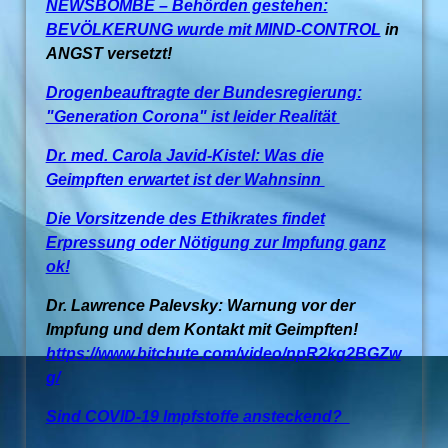
NEWSBOMBE – Behörden gestehen:
BEVÖLKERUNG wurde mit MIND-CONTROL
in
ANGST versetzt!
Drogenbeauftragte der Bundesregierung:
"Generation Corona" ist leider Realität
Dr. med. Carola Javid-Kistel: Was die
Geimpften erwartet ist der Wahnsinn
Die Vorsitzende des Ethikrates findet
Erpressung oder Nötigung zur Impfung ganz
ok!
Dr. Lawrence Palevsky: Warnung vor der
Impfung und dem Kontakt mit Geimpften!
https://www.bitchute.com/video/npR2kg2BGZw
g/
Sind COVID-19 Impfstoffe ansteckend?