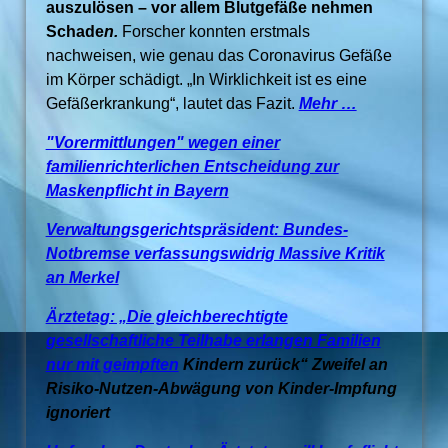
auszulösen – vor allem Blutgefäße nehmen
Schade
n.
Forscher konnten erstmals
nachweisen, wie genau das Coronavirus Gefäße
im Körper schädigt. „In Wirklichkeit ist es eine
Gefäßerkrankung“, lautet das Fazit.
Mehr …
"Vorermittlungen" wegen einer
familienrichterlichen Entscheidung zur
Maskenpflicht in Bayern
Verwaltungsgerichtspräsident: Bundes-
Notbremse verfassungswidrig Massive Kritik
an Merkel
Ärztetag: „Die gleichberechtigte
gesellschaftliche Teilhabe erlangen Familien
nur mit geimpften
Kindern zurück“ Zweifel an
Risiko-Nutzen-Abwägung von Kinder-Impfung
ignoriert