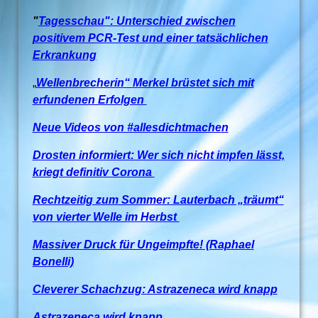
"
Tagesschau": Unterschied zwischen
positivem PCR-Test und einer tatsächlichen
Erkrankung
„
Wellenbrecherin“ Merkel brüstet sich mit
erfundenen Erfolgen
Neue Videos von #allesdichtmachen
Drosten informiert: Wer sich nicht impfen lässt,
kriegt definitiv Corona
Rechtzeitig zum Sommer: Lauterbach „träumt“
von vierter Welle im Herbst
Massiver Druck für Ungeimpfte! (Raphael
Bonelli)
Cleverer Schachzug: Astrazeneca wird knapp
Astrazeneca wird knapp