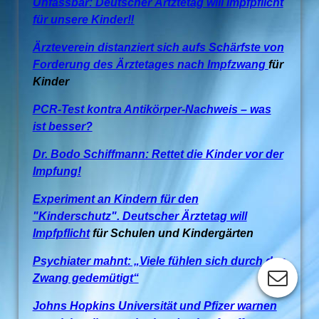
Unfassbar: Deutscher Ärtztetag will Impfpflicht
für unsere Kinder‼️
Ärzteverein distanziert sich aufs Schärfste von
Forderung des Ärztetages nach Impfzwang
für
Kinder
PCR-Test kontra Antikörper-Nachweis – was
ist besser?
Dr. Bodo Schiffmann: Rettet die Kinder vor der
Impfung!
Experiment an Kindern für den
"Kinderschutz". Deutscher Ärztetag will
Impfpflicht
für Schulen und Kindergärten
Psychiater mahnt: „Viele fühlen sich durch den
Zwang gedemütigt“
Johns Hopkins Universität und Pfizer warnen