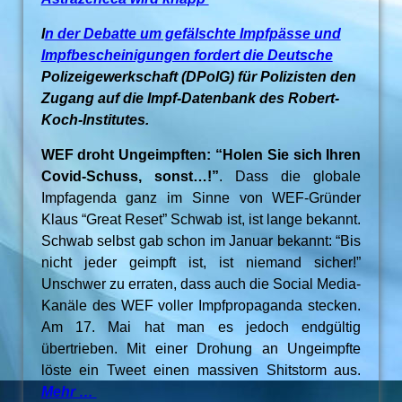
I
n der Debatte um gefälschte Impfpässe und
Impfbescheinigungen fordert die Deutsche
Polizeigewerkschaft (DPolG) für Polizisten den
Zugang auf die Impf-Datenbank des Robert-
Koch-Institutes.
WEF droht Ungeimpften: “Holen Sie sich Ihren
Covid-Schuss, sonst…!”
. Dass die globale
Impfagenda ganz im Sinne von WEF-Gründer
Klaus “Great Reset” Schwab ist, ist lange bekannt.
Schwab selbst gab schon im Januar bekannt: “Bis
nicht jeder geimpft ist, ist niemand sicher!”
Unschwer zu erraten, dass auch die Social Media-
Kanäle des WEF voller Impfpropaganda stecken.
Am 17. Mai hat man es jedoch endgültig
übertrieben. Mit einer Drohung an Ungeimpfte
löste ein Tweet einen massiven Shitstorm aus.
Mehr …