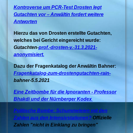
Kontroverse um PCR-Test Drosten legt
Gutachten vor – Anwältin fordert weitere
Antworten
Hierzu das von Drosten erstellte Gutachten,
welches bei Gericht eingereicht wurde:
Gutachten-
prof.-drosten-v.-31.3.2021-
anonymisiert.
Dazu der Fragenkatalog der Anwältin Bahner:
Fragenkatalog-zum-drostengutachten-rain-
bahner-5.5.2021
Eine Zeitbombe für die Ignoranten - Professor
Bhakdi und der Nürnberger Kodex
Politische Bombe: Schummeleien mit den
Zahlen aus den Intensivstationen?
Offizielle
Zahlen "nicht in Einklang zu bringen"