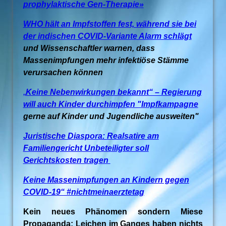
prophylaktische Gen-Therapie»
WHO hält an Impfstoffen fest, während sie bei
der indischen COVID-Variante Alarm schlägt
und Wissenschaftler warnen, dass
Massenimpfungen mehr infektiöse Stämme
verursachen können
„
Keine Nebenwirkungen bekannt“ – Regierung
will auch Kinder durchimpfen "Impfkampagne
gerne auf Kinder und Jugendliche ausweiten"
Juristische Diaspora: Realsatire am
Familiengericht Unbeteiligter soll
Gerichtskosten tragen
Keine Massenimpfungen an Kindern gegen
COVID-19“ #nichtmeinaerztetag
Kein neues Phänomen sondern Miese
Propaganda: Leichen im Ganges haben nichts