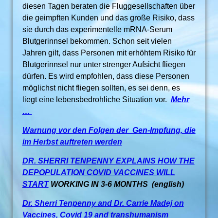
diesen Tagen beraten die Fluggesellschaften über
die geimpften Kunden und das große Risiko, dass
sie durch das experimentelle mRNA-Serum
Blutgerinnsel bekommen. Schon seit vielen
Jahren gilt, dass Personen mit erhöhtem Risiko für
Blutgerinnsel nur unter strenger Aufsicht fliegen
dürfen. Es wird empfohlen, dass diese Personen
möglichst nicht fliegen sollten, es sei denn, es
liegt eine lebensbedrohliche Situation vor.
Mehr
…
W
arnung vor den Folgen der Gen-Impfung, die
im Herbst auftreten werden
DR. SHERRI TENPENNY EXPLAINS HOW THE
DEPOPULATION COVID VACCINES WILL
START
WORKING IN 3-6 MONTHS
(english)
Dr. Sherri Tenpenny and Dr. Carrie Madej on
Vaccines, Covid 19 and transhumanism