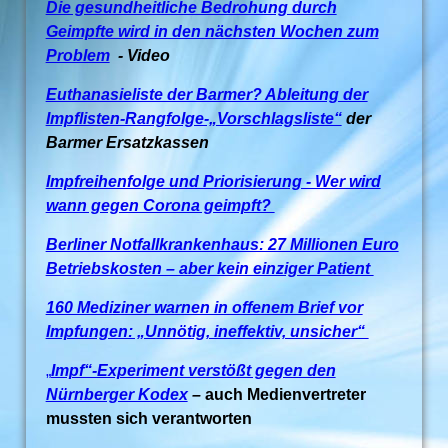
Die gesundheitliche Bedrohung durch
Geimpfte wird in den nächsten Wochen zum
Problem
- Video
Euthanasieliste der Barmer? Ableitung der
Impflisten-Rangfolge-„Vorschlagsliste“
der
Barmer Ersatzkassen
Impfreihenfolge und Priorisierung - Wer wird
wann gegen Corona geimpft?
Berliner Notfallkrankenhaus: 27 Millionen Euro
Betriebskosten – aber kein einziger Patient
160 Mediziner warnen in offenem Brief vor
Impfungen: „Unnötig, ineffektiv, unsicher“
„
Impf“-Experiment verstößt gegen den
Nürnberger Kodex
–
auch Medienvertreter
mussten sich verantworten