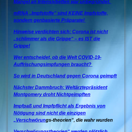
Mangel an Intensivbetten war unbegründet.
mRNA „Impfstoffe“ sind KEINE Impfstoffe,
sondern genbasierte Präparate!
Hinweise verdichten sich: Corona ist nicht
„schlimmer als die Grippe“ – es IST die
Grippe!
Wer entscheidet, ob die Welt COVID-19-
Auffrischungsimpfungen braucht?
So wird in Deutschland gegen Corona geimpft
Nächster Dammbruch: Weltärztepräsident
Montgomery droht Nichtgeimpften
Impfpaß und Impfpflicht als Ergebnis von
Nötigung sind nicht die einzigen
„Verschwörun
gs-theorien“, die wahr wurden
Verschwörungstheorien“ werden plötzlich