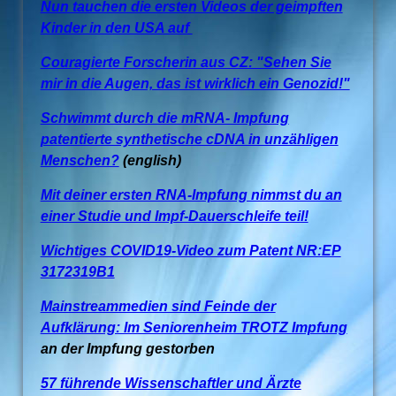
Nun tauchen die ersten Videos der geimpften
Kinder in den USA auf
Couragierte Forscherin aus CZ: "Sehen Sie
mir in die Augen, das ist wirklich ein Genozid!"
Schwimmt durch die mRNA- Impfung
patentierte synthetische cDNA in unzähligen
Menschen?
(english)
Mit deiner ersten RNA-Impfung nimmst du an
einer Studie und Impf-Dauerschleife teil!
Wichtiges COVID19-Video zum Patent NR:EP
3172319B1
Mainstreammedien sind Feinde der
Aufklärung: Im Seniorenheim TROTZ Impfung
an der Impfung gestorben
57 führende Wissenschaftler und Ärzte