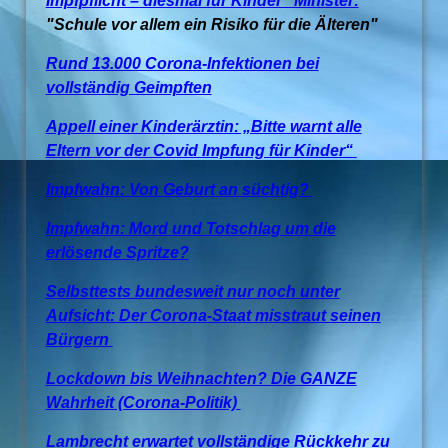
Impfpflicht – diesmal für Kinder Minister:
"Schule vor allem ein Risiko für die Älteren"
Rund 13.000 Corona-Infektionen bei
vollständig Geimpften
Appell einer Kinderärztin: „Bitte warnt alle
Eltern vor der Covid Impfung für Kinder“
Impfwahn: Von Geburt an süchtig?
Impfwahn: Mord und Totschlag um die
erlösende Spritze?
Selbsttests bundesweit nur noch unter
Aufsicht: Der Corona-Staat misstraut seinen
Bürgern
Lockdown bis Weihnachten? Die GANZE
Wahrheit (Corona-Politik)
Lambrecht erwartet vollständige Rückkehr zu