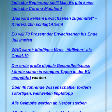
Indische Regierung stellt klar: Es gibt keine
indische Corona-Mutation!
„
Das wird keinem Erwachsenen zugemutet“ –
Kinderärztin schlägt Alarm!
EU will 70 Prozent der Erwachsenen bis Ende
Juli impfen
WHO warnt: künftiges Virus „tödlicher“ als
Covid-19
Der erste große digitale Gesundheitspass
könnte schon in wenigen Tagen in der EU
eingeführt
werden
Über 40 führende Wissenschaftler fordern
sofortigen, weltweiten Impfstopp
Alle Geimpfte werden ab Herbst sterben