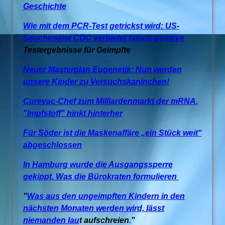
Geschichte
Wie mit dem PCR-Test getrickst wird: US-
Seuchenamt CDC verbietet falsch-positive
Testergebnisse für Geimpfte
Neuer Masterplan Eugenetik: Nun werden
unsere Kinder zu Versuchskaninchen!
Curevac-Chef zum Milliardenmarkt der mRNA.
"Impfstoff" hinkt hinterher
Für Söder ist die Maskenaffäre „ein Stück weit“
abgeschlossen
In Hamburg wurde die Ausgangssperre
gekippt. Was die Bürokraten formulieren
"
Was aus den ungeimpften Kindern in den
nächsten Monaten werden wird, lässt
niemanden lau
t aufschreien."