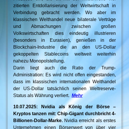
zitierten Entdollarisierung der Weltwirtschaft in
Verbindung gebracht werden. Wo aber im
klassischen Welthandel neue bilaterale Verträge
und Abmachungen zwischen großen
Volkswirtschaften dies eindeutig illustrieren
(besonders in Eurasien), genießen in der
Blockchain-Industrie die an den US-Dollar
gekoppelten Stablecoins weltweit weiterhin
nahezu Monopolstellung.
Darin liegt auch die Ratio der Trump-
Administration: Es wird nicht offen eingestanden,
dass im klassischen internationalen Welthandel
der US-Dollar tatsächlich seinen Weltreserve-
Status als Währung verliert.
Mehr
10.07.2025: Nvidia als König der Börse –
Kryptos tanzen mit: Chip-Gigant durchbricht 4-
Billionen-Dollar-Marke.
Nvidia erreicht als erstes
Unternehmen einen Börsenwert von über vier