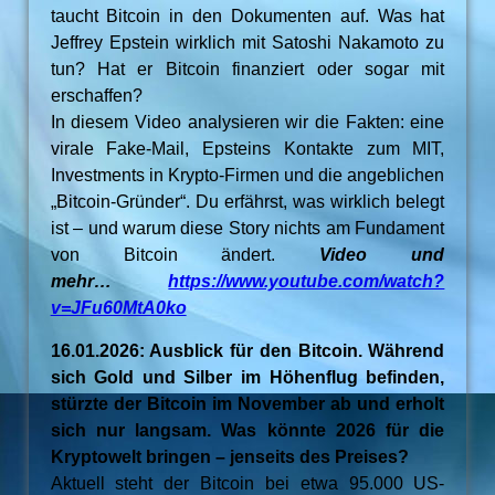
taucht Bitcoin in den Dokumenten auf. Was hat
Jeffrey Epstein wirklich mit Satoshi Nakamoto zu
tun? Hat er Bitcoin finanziert oder sogar mit
erschaffen?
In diesem Video analysieren wir die Fakten: eine
virale Fake-Mail, Epsteins Kontakte zum MIT,
Investments in Krypto-Firmen und die angeblichen
„Bitcoin-Gründer“. Du erfährst, was wirklich belegt
ist – und warum diese Story nichts am Fundament
von Bitcoin ändert.
Video und
mehr…
https://www.youtube.com/watch?
v=JFu60MtA0ko
16.01.2026: Ausblick für den Bitcoin. Während
sich Gold und Silber im Höhenflug befinden,
stürzte der Bitcoin im November ab und erholt
sich nur langsam. Was könnte 2026 für die
Kryptowelt bringen – jenseits des Preises?
Aktuell steht der Bitcoin bei etwa 95.000 US-