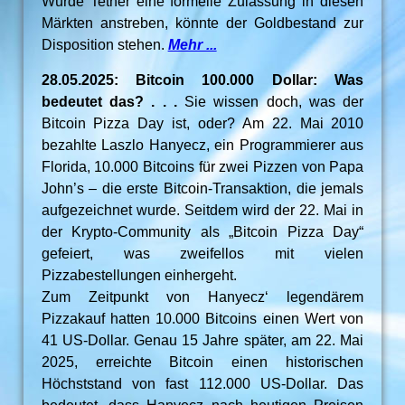
Würde Tether eine formelle Zulassung in diesen
Märkten anstreben, könnte der Goldbestand zur
Disposition stehen.
Mehr ...
28.05.2025: Bitcoin 100.000 Dollar: Was
bedeutet das? . . .
Sie wissen doch, was der
Bitcoin Pizza Day ist, oder? Am 22. Mai 2010
bezahlte Laszlo Hanyecz, ein Programmierer aus
Florida, 10.000 Bitcoins für zwei Pizzen von Papa
John’s – die erste Bitcoin-Transaktion, die jemals
aufgezeichnet wurde. Seitdem wird der 22. Mai in
der Krypto-Community als „Bitcoin Pizza Day“
gefeiert, was zweifellos mit vielen
Pizzabestellungen einhergeht.
Zum Zeitpunkt von Hanyecz‘ legendärem
Pizzakauf hatten 10.000 Bitcoins einen Wert von
41 US-Dollar. Genau 15 Jahre später, am 22. Mai
2025, erreichte Bitcoin einen historischen
Höchststand von fast 112.000 US-Dollar. Das