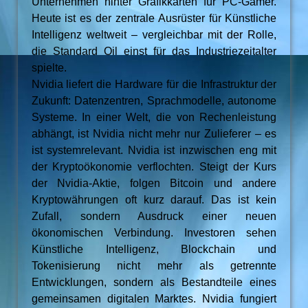
Unternehmen hinter Grafikkarten für PC-Gamer.
Heute ist es der zentrale Ausrüster für Künstliche
Intelligenz weltweit – vergleichbar mit der Rolle,
die Standard Oil einst für das Industriezeitalter
spielte.
Nvidia liefert die Hardware für die Infrastruktur der
Zukunft: Datenzentren, Sprachmodelle, autonome
Systeme. In einer Welt, die von Rechenleistung
abhängt, ist Nvidia nicht mehr nur Zulieferer – es
ist systemrelevant. Nvidia ist inzwischen eng mit
der Kryptoökonomie verflochten. Steigt der Kurs
der Nvidia-Aktie, folgen Bitcoin und andere
Kryptowährungen oft kurz darauf. Das ist kein
Zufall, sondern Ausdruck einer neuen
ökonomischen Verbindung. Investoren sehen
Künstliche Intelligenz, Blockchain und
Tokenisierung nicht mehr als getrennte
Entwicklungen, sondern als Bestandteile eines
gemeinsamen digitalen Marktes. Nvidia fungiert