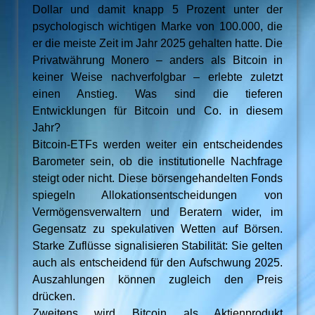
Dollar und damit knapp 5 Prozent unter der
psychologisch wichtigen Marke von 100.000, die
er die meiste Zeit im Jahr 2025 gehalten hatte. Die
Privatwährung Monero – anders als Bitcoin in
keiner Weise nachverfolgbar – erlebte zuletzt
einen Anstieg. Was sind die tieferen
Entwicklungen für Bitcoin und Co. in diesem
Jahr?
Bitcoin-ETFs werden weiter ein entscheidendes
Barometer sein, ob die institutionelle Nachfrage
steigt oder nicht. Diese börsengehandelten Fonds
spiegeln Allokationsentscheidungen von
Vermögensverwaltern und Beratern wider, im
Gegensatz zu spekulativen Wetten auf Börsen.
Starke Zuflüsse signalisieren Stabilität: Sie gelten
auch als entscheidend für den Aufschwung 2025.
Auszahlungen können zugleich den Preis
drücken.
Zweitens wird Bitcoin als Aktienprodukt