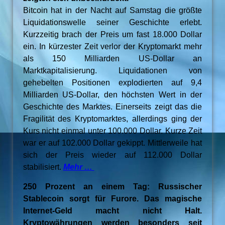
Bitcoin hat in der Nacht auf Samstag die größte
Liquidationswelle seiner Geschichte erlebt.
Kurzzeitig brach der Preis um fast 18.000 Dollar
ein. In kürzester Zeit verlor der Kryptomarkt mehr
als 150 Milliarden US-Dollar an
Marktkapitalisierung. Liquidationen von
gehebelten Positionen explodierten auf 9,4
Milliarden US-Dollar, den höchsten Wert in der
Geschichte des Marktes. Einerseits zeigt das die
Fragilität des Kryptomarktes, allerdings ging der
Kurs nicht einmal unter 100.000 Dollar. Kurze Zeit
war er auf 102.000 Dollar gekippt. Mittlerweile hat
sich der Preis wieder auf 112.000 Dollar
stabilisiert.
Mehr …
250 Prozent an einem Tag: Russischer
Stablecoin sorgt für Furore. Das magische
Internet-Geld macht nicht Halt.
Kryptowährungen werden besonders seit