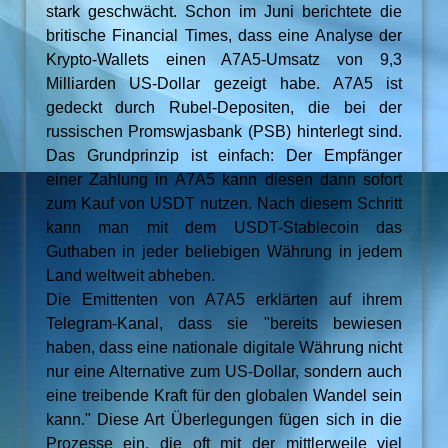
stark geschwächt. Schon im Juni berichtete die
britische Financial Times, dass eine Analyse der
Krypto-Wallets einen A7A5-Umsatz von 9,3
Milliarden US-Dollar gezeigt habe. A7A5 ist
gedeckt durch Rubel-Depositen, die bei der
russischen Promswjasbank (PSB) hinterlegt sind.
Das Grundprinzip ist einfach: Der Empfänger
einer Zahlung in A7A5 kann diesen dann sofort
zum Kauf von USDT nutzen. Nach diesem Schritt
kann man mit dem USDT-Stablecoin das
Guthaben in jeder beliebigen Währung in jedem
Land weltweit abheben.
Die Emittenten von A7A5 erklärten auf ihrem
Telegram-Kanal, dass sie "bereits bewiesen
haben, dass eine nationale digitale Währung nicht
nur eine Alternative zum US-Dollar, sondern auch
eine treibende Kraft für den globalen Wandel sein
kann." Diese Art Überlegungen fügen sich in die
Prozesse ein, die oft mit der mittlerweile viel