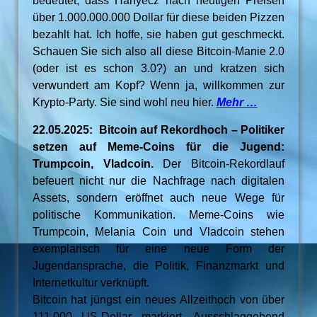
bedeutet, dass Hanyecz nach heutigen Preisen
über 1.000.000.000 Dollar für diese beiden Pizzen
bezahlt hat. Ich hoffe, sie haben gut geschmeckt.
Schauen Sie sich also all diese Bitcoin-Manie 2.0
(oder ist es schon 3.0?) an und kratzen sich
verwundert am Kopf? Wenn ja, willkommen zur
Krypto-Party. Sie sind wohl neu hier.
Mehr …
22.05.2025: Bitcoin auf Rekordhoch – Politiker
setzen auf Meme-Coins für die Jugend:
Trumpcoin, Vladcoin.
Der Bitcoin-Rekordlauf
befeuert nicht nur die Nachfrage nach digitalen
Assets, sondern eröffnet auch neue Wege für
politische Kommunikation. Meme-Coins wie
Trumpcoin, Melania Coin und Vladcoin stehen
exemplarisch für eine neue Form der
Jugendansprache, die Politik, Finanzmarkt und
Internetkultur verknüpft.
Bitcoin hat jüngst ein neues Allzeithoch von über
111.000 US-Dollar markiert. Ausschlaggebend