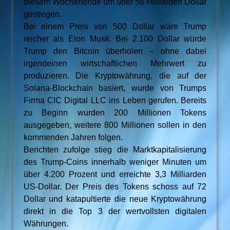
diesem Wochenende um über 56 Milliarden Dollar
gestiegen.
Bei einem Preis von 500 Dollar wäre Trump
reicher als Elon Musk. Bei 2.100 Dollar würde
Trump den Bitcoin überholen – ohne dabei
irgendeinen wirtschaftlichen Mehrwert zu
produzieren. Die Kryptowährung, die auf der
Solana-Blockchain basiert, wurde von Trumps
Firma CIC Digital LLC ins Leben gerufen. Bereits
zu Beginn wurden 200 Millionen Tokens
ausgegeben, weitere 800 Millionen sollen in den
kommenden Jahren folgen.
Berichten zufolge stieg die Marktkapitalisierung
des Trump-Coins innerhalb weniger Minuten um
über 4.200 Prozent und erreichte 3,3 Milliarden
US-Dollar. Der Preis des Tokens schoss auf 72
Dollar und katapultierte die neue Kryptowährung
direkt in die Top 3 der wertvollsten digitalen
Währungen.