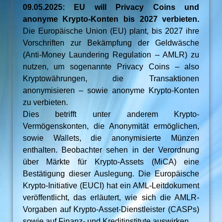
09.05.2025: EU will Privacy Coins und
anonyme Krypto-Konten bis 2027 verbieten.
Die Europäische Union (EU) plant, bis 2027 ihre
Vorschriften zur Bekämpfung der Geldwäsche
(Anti-Money Laundering Regulation – AMLR) zu
nutzen, um sogenannte Privacy Coins – also
Kryptowährungen, die Transaktionen
anonymisieren – sowie anonyme Krypto-Konten
zu verbieten.
Dies betrifft unter anderem Krypto-
Vermögenskonten, die Anonymität ermöglichen,
sowie Wallets, die anonymisierte Münzen
enthalten. Beobachter sehen in der Verordnung
über Märkte für Krypto-Assets (MiCA) eine
Bestätigung dieser Auslegung. Die Europäische
Krypto-Initiative (EUCI) hat ein AML-Leitdokument
veröffentlicht, das erläutert, wie sich die AMLR-
Vorgaben auf Krypto-Asset-Dienstleister (CASPs)
sowie auf Finanz- und Kreditinstitute auswirken.