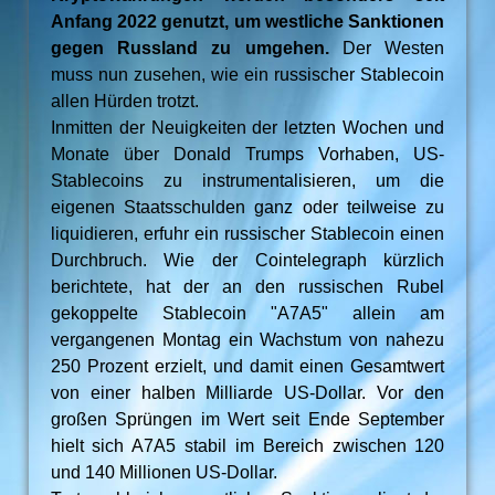
Anfang 2022 genutzt, um westliche Sanktionen
gegen Russland zu umgehen.
Der Westen
muss nun zusehen, wie ein russischer Stablecoin
allen Hürden trotzt.
Inmitten der Neuigkeiten der letzten Wochen und
Monate über Donald Trumps Vorhaben, US-
Stablecoins zu instrumentalisieren, um die
eigenen Staatsschulden ganz oder teilweise zu
liquidieren, erfuhr ein russischer Stablecoin einen
Durchbruch. Wie der Cointelegraph kürzlich
berichtete, hat der an den russischen Rubel
gekoppelte Stablecoin "A7A5" allein am
vergangenen Montag ein Wachstum von nahezu
250 Prozent erzielt, und damit einen Gesamtwert
von einer halben Milliarde US-Dollar. Vor den
großen Sprüngen im Wert seit Ende September
hielt sich A7A5 stabil im Bereich zwischen 120
und 140 Millionen US-Dollar.