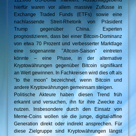
hierfür waren vor allem massive Zuflüsse in
Exchange Traded Funds (ETFs) sowie eine
nachlassende Streit-Rhetorik von Präsident
Trump gegenüber China. Experten
prognostizieren, dass bei einer Bitcoin-Dominanz
von etwa 70 Prozent und verbesserter Marktlage
eine sogenannte "Altcoin-Saison" eintreten
könnte – eine Phase, in der alternative
Kryptowährungen gegenüber Bitcoin signifikant
an Wert gewinnen. In Fachkreisen wird dies oft als
"to the moon" bezeichnet, wenn Bitcoin und
andere Kryptowährungen gemeinsam steigen.
Politische Akteure haben diesen Trend früh
erkannt und versuchen, ihn für ihre Zwecke zu
nutzen. Insbesondere durch den Einsatz von
Meme-Coins wollen sie die junge, digital-affine
Generation direkt oder indirekt ansprechen. Für
diese Zielgruppe sind Kryptowährungen längst