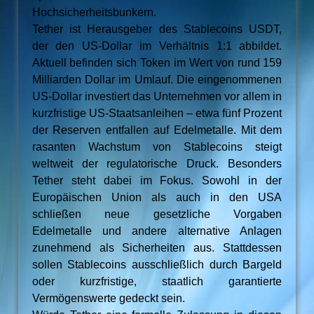
Hochsicherheitsbunkern.
Tether ist Herausgeber des Stablecoins USDT,
der den US-Dollar im Verhältnis 1:1 abbildet.
Aktuell befinden sich Token im Wert von rund 159
Milliarden Dollar im Umlauf. Die eingenommenen
US-Dollar investiert das Unternehmen vor allem in
kurzfristige US-Staatsanleihen – etwa fünf Prozent
der Reserven entfallen auf Edelmetalle. Mit dem
rasanten Wachstum von Stablecoins steigt
weltweit der regulatorische Druck. Besonders
Tether steht dabei im Fokus. Sowohl in der
Europäischen Union als auch in den USA
schließen neue gesetzliche Vorgaben
Edelmetalle und andere alternative Anlagen
zunehmend als Sicherheiten aus. Stattdessen
sollen Stablecoins ausschließlich durch Bargeld
oder kurzfristige, staatlich garantierte
Vermögenswerte gedeckt sein.