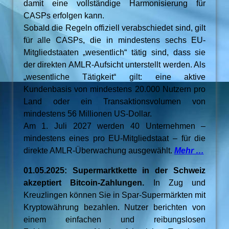
damit eine vollständige Harmonisierung für
CASPs erfolgen kann.
Sobald die Regeln offiziell verabschiedet sind, gilt
für alle CASPs, die in mindestens sechs EU-
Mitgliedstaaten „wesentlich“ tätig sind, dass sie
der direkten AMLR-Aufsicht unterstellt werden. Als
„wesentliche Tätigkeit“ gilt: eine aktive
Kundenbasis von mindestens 20.000 Nutzern pro
Land oder ein Transaktionsvolumen von
mindestens 56 Millionen US-Dollar.
Am 1. Juli 2027 werden 40 Unternehmen –
mindestens eines pro EU-Mitgliedstaat – für die
direkte AMLR-Überwachung ausgewählt.
Mehr …
01.05.2025: Supermarktkette in der Schweiz
akzeptiert Bitcoin-Zahlungen.
In Zug und
Kreuzlingen können Sie in Spar-Supermärkten mit
Kryptowährung bezahlen. Nutzer berichten von
einem einfachen und reibungslosen