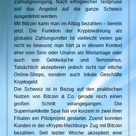
Zahlungsvorgang. Nach erfolgreicher Testphase
soll das Angebot auf die ganze Schweiz
ausgedehnt werden.
Mit Bitcoin kann man im Alltag bezahlen – bereits
jetzt. Die Funktion der Kryptowährung als
globales Zahlungsmittel ist vielleicht vielen gar
nicht so bewusst; man hört ja in diesem Kontext
eher vom Sinn oder Unsinn als Wertanlage oder
auch von Geldwäsche und Terrorismus.
Tatsächlich akzeptieren jedoch nicht nur etliche
Online-Shops, sondern auch lokale Geschäfte
Kryptogeld.
Die Schweiz ist in Bezug auf den praktischen
Nutzen von Bitcoin & Co. gerade noch einen
großen Schritt vorangegangen. Die
Supermarktkette Spar hat vor kurzem in zwei ihrer
Filialen ein Pilotprojekt gestartet. Zuerst konnten
Kunden in der «Krypto-Hochburg» Zug mit Bitcoin
bezahlen. Seit letzter Woche akzeptiert eine