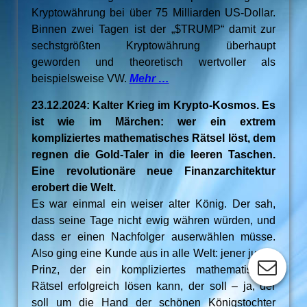
Kryptowährung bei über 75 Milliarden US-Dollar.
Binnen zwei Tagen ist der „$TRUMP“ damit zur
sechstgrößten Kryptowährung überhaupt
geworden und theoretisch wertvoller als
beispielsweise VW.
Mehr …
23.12.2024: Kalter Krieg im Krypto-Kosmos. Es
ist wie im Märchen: wer ein extrem
kompliziertes mathematisches Rätsel löst, dem
regnen die Gold-Taler in die leeren Taschen.
Eine revolutionäre neue Finanzarchitektur
erobert die Welt.
Es war einmal ein weiser alter König. Der sah,
dass seine Tage nicht ewig währen würden, und
dass er einen Nachfolger auserwählen müsse.
Also ging eine Kunde aus in alle Welt: jener junge
Prinz, der ein kompliziertes mathematisches
Rätsel erfolgreich lösen kann, der soll – ja, der
soll um die Hand der schönen Königstochter