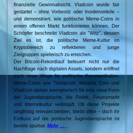
finanzielle Gewinnabsicht. Vladcoin wurde fair
gestartet – ohne Vorbesitz oder Insidervorteile –
und demonstriert, wie politische Meme-Coins in
einem offenen Markt funktionieren können. Der
Schöpfer beschreibt Vladcoin als "Witz", dessen
Ziel es ist, die politische Meme-Kultur im
Kryptobereich zu reflektieren und junge
Zielgruppen spielerisch zu erreichen.
Der Bitcoin-Rekordlauf befeuert nicht nur die
Nachfrage nach digitalen Assets, sondern eröffnet
auch neue Wege für politische Kommunikation.
Meme-Coins wie Trumpcoin, Melania Coin und
Vladcoin stehen exemplarisch für eine neue Form
der Jugendansprache, die Politik, Finanzmarkt
und Internetkultur verknüpft. Ob diese Projekte
langfristig relevant bleiben, bleibt offen – doch ihr
Einfluss auf die politische Jugendansprache ist
bereits spürbar.
Mehr …