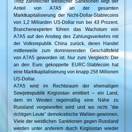
Trotz zahlreicher westlicher Sanktionen liegt der
Anteil von A7A5 an der gesamten
Marktkapitalisierung der Nicht-Dollar-Stablecoins
von 1,2 Milliarden US-Dollar nun bei 43 Prozent.
Branchenexperten führen das Wachstum von
A7A5 auf den Anstieg des Zahlungsverkehrs mit
der Volksrepublik China zurück, deren Handel
mittlerweile zum dominierenden Geschäftsfeld
von A7A5 geworden ist. Nur zum Vergleich: Der
an den Euro gekoppelte EURC-Stablecoin hat
eine Marktkapitalisierung von knapp 258 Millionen
US-Dollar.
A7A5 wird im Rechtsraum der ehemaligen
Sowjetrepublik Kirgisistan emittiert – ein Land,
dem im Westen regelmäßig eine Nähe zu
Russland vorgeworfen wird und wo nicht "die
richtigen Leute" demokratische Wahlen gewinnen.
Viele der westlichen Sanktionen gegen Russland
werden unter anderem durch Kirgisistan wieder