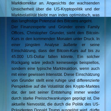
Marktkorrektur an. Angesichts der wachsenden
Unsicherheit über die US-Kryptopolitik und der
Marktvolatilität bleibt man indes optimistisch, was
das langfristige Potenzial des Bitcoins angeht.
Der Finanzexperte und Gründer eines Family
Offices, Christopher Grunder, sieht den Bitcoin-
Kurs in den kommenden Monaten unter Druck. In
einer jüngsten Analyse äußerte er seine
Einschätzung, dass der Bitcoin-Kurs auf bis zu
45.000 US-Dollar fallen könnte. Ein solcher
Rückgang wäre jedoch keineswegs beispiellos,
sondern eine typische Marktreaktion, wenn auch
mit einer gewissen Intensität. Diese Einschätzung
von Grunder stellt eine ruhige und differenzierte
Perspektive auf die Volatilität des Krypto-Marktes
dar, der seit seiner Entstehung immer wieder
durch starke Preisschwankungen geprägt ist. Die
aktuelle Nervosität, die durch die Politik des US-
Präsidenten Donald Trump ausgelöst wird, dürfte