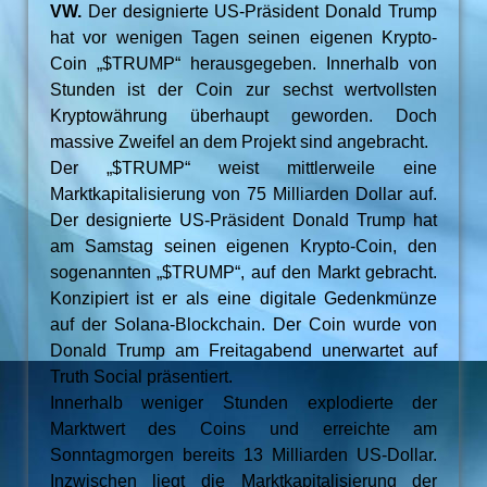
VW.
Der designierte US-Präsident Donald Trump
hat vor wenigen Tagen seinen eigenen Krypto-
Coin „$TRUMP“ herausgegeben. Innerhalb von
Stunden ist der Coin zur sechst wertvollsten
Kryptowährung überhaupt geworden. Doch
massive Zweifel an dem Projekt sind angebracht.
Der „$TRUMP“ weist mittlerweile eine
Marktkapitalisierung von 75 Milliarden Dollar auf.
Der designierte US-Präsident Donald Trump hat
am Samstag seinen eigenen Krypto-Coin, den
sogenannten „$TRUMP“, auf den Markt gebracht.
Konzipiert ist er als eine digitale Gedenkmünze
auf der Solana-Blockchain. Der Coin wurde von
Donald Trump am Freitagabend unerwartet auf
Truth Social präsentiert.
Innerhalb weniger Stunden explodierte der
Marktwert des Coins und erreichte am
Sonntagmorgen bereits 13 Milliarden US-Dollar.
Inzwischen liegt die Marktkapitalisierung der