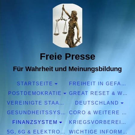
Freie Presse
Für Wahrheit und Meinungsbildung
STARTSEITE
FREIHEIT IN GEFAHR
POSTDEMOKRATIE
GREAT RESET & WEF
VEREINIGTE STAATEN EUROPA
DEUTSCHLAND
GESUNDHEITSSYSTEM
CORO & WEITERE PANDEMIEN
FINANZSYSTEM
KRIEGSVORBEREITUNGEN
5G, 6G & ELEKTROSMOG
WICHTIGE INFORMATIONEN