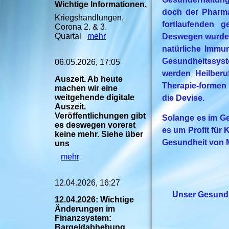
Wichtige Informationen,
doch der Pharma
Kriegshandlungen,
fortlaufenden 
Corona 2. & 3.
Quartal
mehr
Deswegen wurden
natürliche Immun
Gesundheitssys
06.05.2026, 17:05
werden Heilberu
Auszeit. Ab heute
Therapie-formen
machen wir eine
weitgehende digitale
die Devise.
Auszeit.
Veröffentlichungen gibt
Solange es im Ge
es deswegen vorerst
es um Profit für
keine mehr. Siehe über
Gesundheit von 
uns
mehr
12.04.2026, 16:27
Unser Gesund
12.04.2026: Wichtige
Änderungen im
Finanzsystem:
______________
Bargeldabhebung