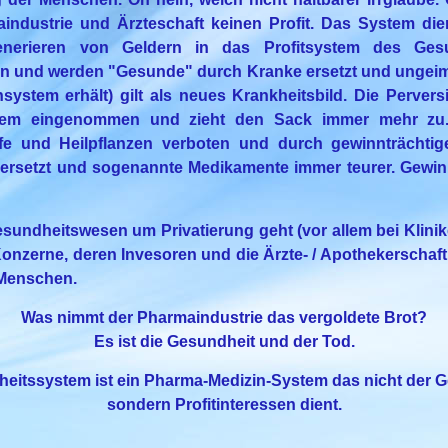
industrie und Ärzteschaft keinen Profit. Das System die
generieren von Geldern in das Profitsystem des Gesu
 und werden "Gesunde" durch Kranke ersetzt und ungeimp
system erhält) gilt als neues Krankheitsbild. Die Perver
tem eingenommen und zieht den Sack immer mehr z
fe und Heilpflanzen verboten und durch gewinnträchti
 ersetzt und sogenannte Medikamente immer teurer. Gewin
sundheitswesen um Privatierung geht (vor allem bei Klinik
 Konzerne, deren Invesoren und die Ärzte- / Apothekerschaft
Menschen.
Was nimmt der Pharmaindustrie das vergoldete Brot?
Es ist die Gesundheit und der Tod.
heitssystem ist ein Pharma-Medizin-System das nicht d
sondern Profitinteressen dient.
__________________________________________________