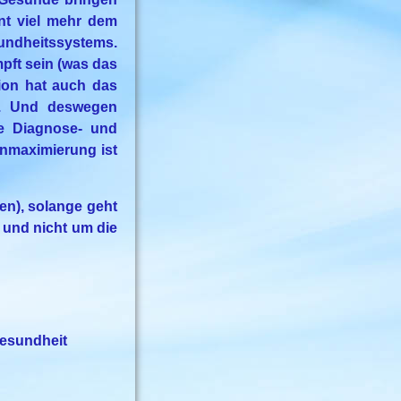
nt viel mehr dem
ndheitssystems.
ft sein (was das
sion hat auch das
u. Und deswegen
ge Diagnose- und
nmaximierung ist
en), solange geht
 und nicht um die
er Gesundheit
______________