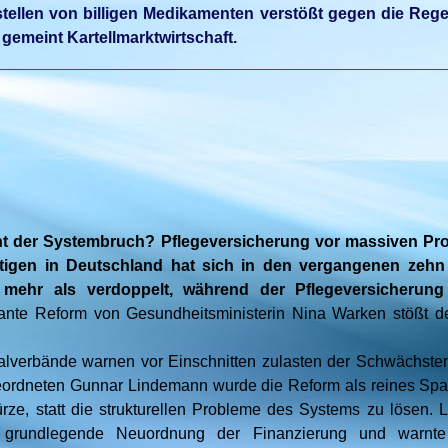
stellen von billigen Medikamenten verstößt gegen die Rege
 gemeint Kartellmarktwirtschaft.
__________________________________________________
ht der Systembruch? Pflegeversicherung vor massiven Pro
ftigen in Deutschland hat sich in den vergangenen zehn
 mehr als verdoppelt, während der Pflegeversicherung 
nte Reform von Gesundheitsministerin Nina Warken stößt de
ialverbände warnen vor Einschnitten zulasten der Schwächste
eordneten Gunnar Lindemann wurde die Reform als reines Spar
rze, statt die strukturellen Probleme des Systems zu lösen. 
e grundlegende Neuordnung der Finanzierung und warnt