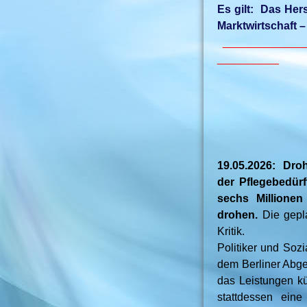
Es gilt: Das Her
Marktwirtschaft –
_____________
__________
19.05.2026: Dro
der Pflegebedür
sechs Millionen
drohen.
Die gepla
Kritik.
Politiker und Soz
dem Berliner Abg
das Leistungen kü
stattdessen ein