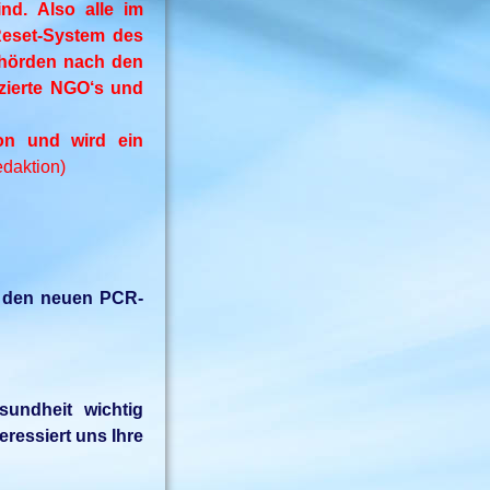
ind. Also alle im
Reset-System des
ehörden nach den
nzierte NGO‘s und
ion und wird ein
daktion)
t den neuen PCR-
sundheit wichtig
eressiert uns Ihre