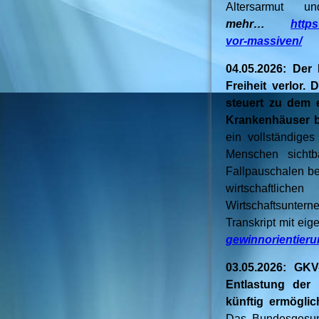
Altersarmut 
mehr…
https
vor-massiven/
04.05.2026: Der
Freiheit verlor.
steuert zu dem 
Krankenhäuser 
ein vollständige
Menschen sicht
Fallpauschalen be
wirtschaftlich
Wirtschaftsuntern
Transkript mit eig
gewinnorientierun
03.05.2026: GKV
Entlastung der 
künftig ermöglich
Das Bundesgesund