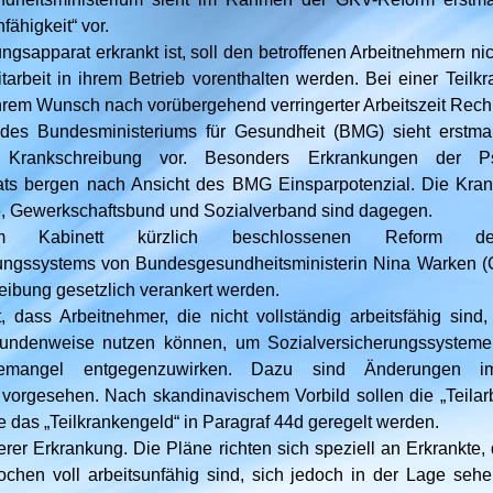
nfähigkeit“ vor.
sapparat erkrankt ist, soll den betroffenen Arbeitnehmern nic
tarbeit in ihrem Betrieb vorenthalten werden. Bei einer Teilk
rem Wunsch nach vorübergehend verringerter Arbeitszeit Rech
es Bundesministeriums für Gesundheit (BMG) sieht erstmal
tz Krankschreibung vor. Besonders Erkrankungen der 
s bergen nach Ansicht des BMG Einsparpotenzial. Die Kra
e, Gewerkschaftsbund und Sozialverband sind dagegen.
Kabinett kürzlich beschlossenen Reform des
ungssystems von Bundesgesundheitsministerin Nina Warken (C
eibung gesetzlich verankert werden.
, dass Arbeitnehmer, die nicht vollständig arbeitsfähig sind,
 stundenweise nutzen können, um Sozialversicherungssysteme
ftemangel entgegenzuwirken. Dazu sind Änderungen 
vorgesehen. Nach skandinavischem Vorbild sollen die „Teilarbe
 das „Teilkrankengeld“ in Paragraf 44d geregelt werden.
gerer Erkrankung. Die Pläne richten sich speziell an Erkrankte, 
ochen voll arbeitsunfähig sind, sich jedoch in der Lage sehe