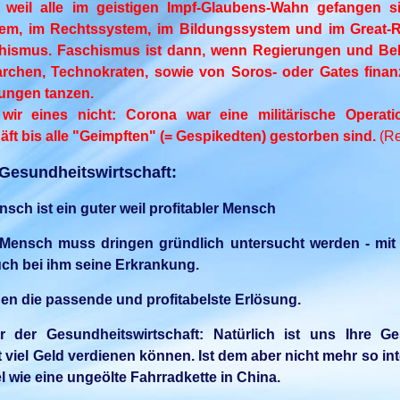
, weil alle im geistigen Impf-Glaubens-Wahn gefangen s
em, im Rechtssystem, im Bildungssystem und im Great-
hismus. Faschismus ist dann, wenn Regierungen und B
archen, Technokraten, sowie von Soros- oder Gates fina
ungen tanzen.
ir eines nicht: Corona war eine militärische Operat
ft bis alle "Geimpften" (= Gespikedten) gestorben sind.
(Re
Gesundheitswirtschaft:
nsch ist ein guter weil profitabler Mensch
 Mensch muss dringen gründlich untersucht werden - mi
uch bei ihm seine Erkrankung.
jeden die passende und profitabelste Erlösung.
er der Gesundheitswirtschaft: Natürlich ist uns Ihre Ge
 viel Geld verdienen können. Ist dem aber nicht mehr so int
 wie eine ungeölte Fahrradkette in China.