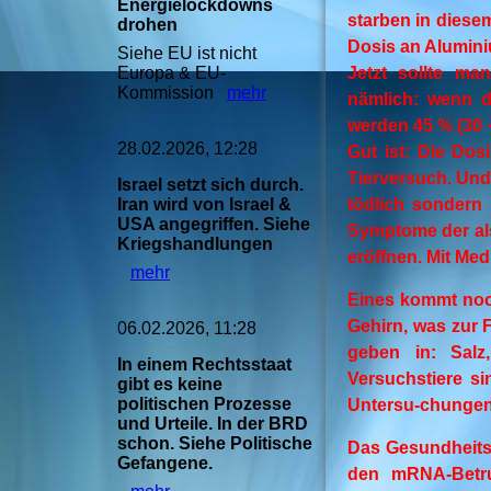
Energielockdowns
starben in diese
drohen
Dosis an Alumini
Siehe EU ist nicht
Europa & EU-
Jetzt sollte ma
Kommission
mehr
nämlich: wenn d
werden 45 % (30 +
28.02.2026, 12:28
Gut ist: Die Dos
Tierversuch. Und 
Israel setzt sich durch.
Iran wird von Israel &
tödlich sondern
USA angegriffen. Siehe
Symptome der als
Kriegshandlungen
eröffnen. Mit Me
mehr
Eines kommt noch
Gehirn, was zur 
06.02.2026, 11:28
geben in: Salz
In einem Rechtsstaat
Versuchstiere s
gibt es keine
politischen Prozesse
Untersu-chungen
und Urteile. In der BRD
schon. Siehe Politische
Das Gesundheits
Gefangene.
den mRNA-Betru