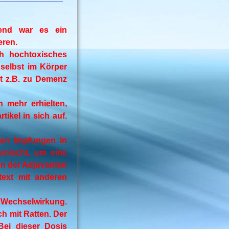
end war es ein
eren.
ch hochtoxisches
selbst im Körper
rt z.B. zu Demenz
 mehr erhielten,
ikel in sich auf.
hen Impfungen in
emischt, um eine
en der Adjuvanten
text mit anderen
 Wechselwirkung.
ch mit Ratten. Der
Bei dieser Dosis