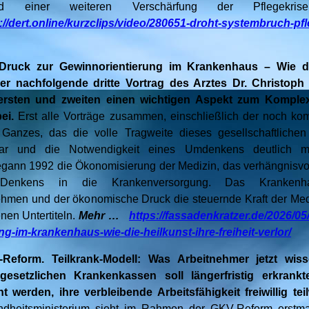
und einer weiteren Verschärfung der Pflegekr
://dert.online/kurzclips/video/280651-droht-systembruch-pf
 Druck zur Gewinnorientierung im Krankenhaus – Wie di
 Der nachfolgende dritte Vortrag des Arztes Dr. Christoph 
ersten und zweiten einen wichtigen Aspekt zum Komple
bei.
Erst alle Vorträge zusammen, einschließlich der noch k
s Ganzes, das die volle Tragweite dieses gesellschaftlichen
bar und die Notwendigkeit eines Umdenkens deutlich m
gann 1992 die Ökonomisierung der Medizin, das verhängnisvo
en Denkens in die Krankenversorgung. Das Kranke
ehmen und der ökonomische Druck die steuernde Kraft der Medi
enen Untertiteln.
Mehr …
https://fassadenkratzer.de/2026/05
g-im-krankenhaus-wie-die-heilkunst-ihre-freiheit-verlor/
-Reform. Teilkrank-Modell: Was Arbeitnehmer jetzt wi
gesetzlichen Krankenkassen soll längerfristig erkrankt
t werden, ihre verbleibende Arbeitsfähigkeit freiwillig te
heitsministerium sieht im Rahmen der GKV-Reform erstma