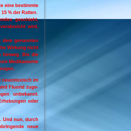
de eine bestimmte
 15 % der Ratten.
endes geschieht,
erabreicht wird,
 in dem genannten
sche Wirkung nicht
 hinweg. Bis die
teure Medikamente
zeugen.
t neurotoxisch im
ird Fluorid zuge-
ngen unbekannt.
 Erhebungen oder
. Und nun, durch
nbringende neue