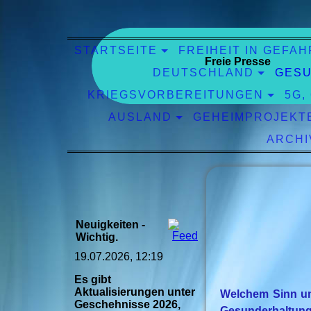
STARTSEITE
FREIHEIT IN GEFAH
Freie Presse
DEUTSCHLAND
GESU
KRIEGSVORBEREITUNGEN
5G,
AUSLAND
GEHEIMPROJEKT
ARCHI
Neuigkeiten -
Wichtig.
19.07.2026, 12:19
Es gibt
Aktualisierungen unter
Welchem Sinn un
Geschehnisse 2026,
Gesunderhaltung 