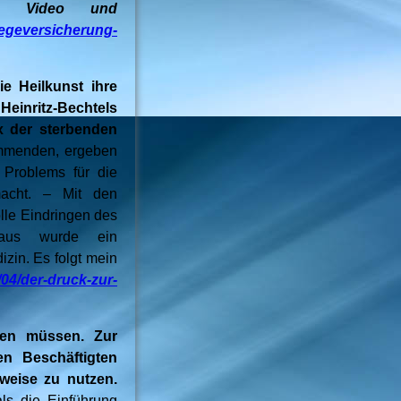
ise
Video und
legeversicherung-
e Heilkunst ihre
Heinritz-Bechtels
x der sterbenden
ommenden, ergeben
 Problems für die
acht. – Mit den
lle Eindringen des
nhaus wurde ein
zin. Es folgt mein
/04/der-druck-zur-
ssen müssen. Zur
en Beschäftigten
ilweise zu nutzen.
ls die Einführung