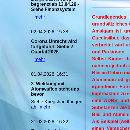
begrenzt ab 13.04.26 -
______________
Siehe Finanzsystem
mehr
Grundlegendes 
grundsätzliches
Amalgam ist gru
02.04.2026, 15:38
Quecksilber, da
Corona Unrecht wird
verbreitet wird 
fortgeführt. Siehe 2.
Quartal 2026
und Parkinson.
Selbst Kinder d
mehr
nahmen jedoch üb
Blei im Gehirn m
01.04.2026, 16:31
Aluminium ist g
3. Weltkrieg mit
irgendeiner For
Atomwaffen steht uns
Impfreaktion zu 
bevor
sind ADHS und A
Siehe Kriegshandlungen
ab
mehr
Substanzen wie z
Blei und Alumin
Als Beispiel (wei
31.03.2026, 16:32
einen Versuchsr