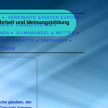
F
VEREINIGTE STAATEN EUROPA
hrheit und Meinungsbildung
MIEN
FINANZSYSTEM
ONEN
KLIMAWANDEL & WETTER
UNGSANSÄTZE
UMFRAGEN
ESSUM
che glauben, der
. Gesunde bringen