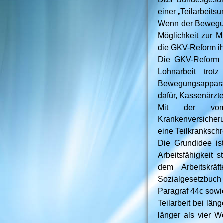
einer „Teilarbeitsu
Wenn der Bewegung
Möglichkeit zur Mi
die GKV-Reform ih
Die GKV-Reform d
Lohnarbeit tro
Bewegungsapparat
dafür, Kassenärzt
Mit der vom 
Krankenversicher
eine Teilkrankschr
Die Grundidee ist
Arbeitsfähigkeit
dem Arbeitskrä
Sozialgesetzbuch 
Paragraf 44c sowie
Teilarbeit bei län
länger als vier W