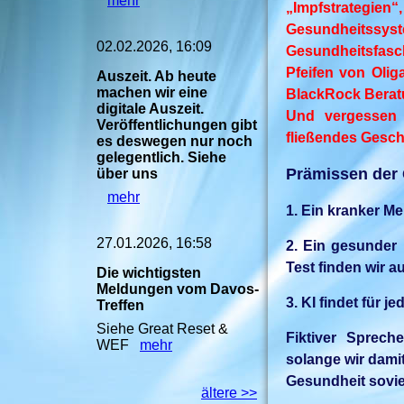
mehr
„Impfstrategien“
Gesundheitssyst
02.02.2026, 16:09
Gesundheitsfasc
Pfeifen von Olig
Auszeit. Ab heute
machen wir eine
BlackRock Berat
digitale Auszeit.
Und vergessen w
Veröffentlichungen gibt
fließendes Geschä
es deswegen nur noch
gelegentlich. Siehe
Prämissen der 
über uns
mehr
1. Ein kranker Me
27.01.2026, 16:58
2. Ein gesunder
Test finden wir a
Die wichtigsten
Meldungen vom Davos-
3. KI findet für 
Treffen
Siehe Great Reset &
Fiktiver Sprech
WEF
mehr
solange wir damit
Gesundheit soviel
ältere >>