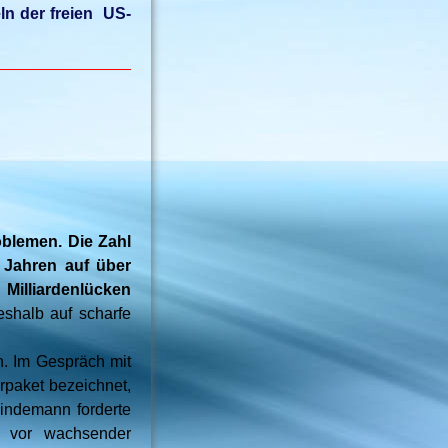
ln der freien US-
_______________
blemen. Die Zahl
 Jahren auf über
Milliardenlücken
shalb auf scharfe
n. Im Gespräch mit
paket bezeichnet,
Lindemann forderte
e vor wachsender