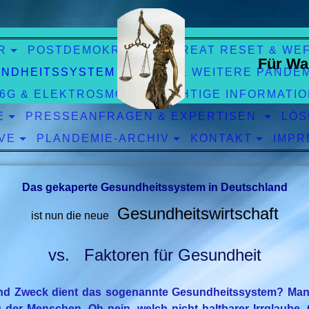
R
POSTDEMOKRATIE
GREAT RESET & WE
Für Wa
NDHEITSSYSTEM
CORO & WEITERE PANDE
 6G & ELEKTROSMOG
WICHTIGE INFORMATI
E
PRESSEANFRAGEN & EXPERTISEN
LÖS
VE
PLANDEMIE-ARCHIV
KONTAKT
IMPR
Das gekaperte Gesundheitssystem in Deutschland
Gesundheitswirtschaft
ist nun die neue
vs. Faktoren für Gesundheit
d Zweck dient das sogenannte Gesundheitssystem? Man
der Menschen. Oh nein, welch nicht haltbarer Irrglaube