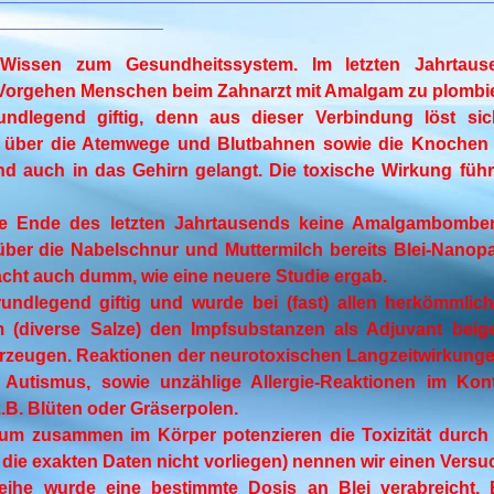
_________________
Wissen zum Gesundheitssystem.
Im letzten Jahrtaus
 Vorgehen Menschen beim Zahnarzt mit Amalgam zu plombi
ndlegend giftig, denn aus dieser Verbindung löst si
s über die Atemwege und Blutbahnen sowie die Knochen 
und auch in das Gehirn gelangt. Die toxische Wirkung füh
ie Ende des letzten Jahrtausends keine Amalgambomben
er die Nabelschnur und Muttermilch bereits Blei-Nanopart
acht auch dumm, wie eine neuere Studie ergab.
rundlegend giftig und wurde bei (fast) allen herkömmlic
m (diverse Salze) den Impfsubstanzen als Adjuvant beig
erzeugen. Reaktionen der neurotoxischen Langzeitwirkung
utismus, sowie unzählige Allergie-Reaktionen im Kon
.B. Blüten oder Gräserpolen.
ium zusammen im Körper potenzieren die Toxizität durch
l die exakten Daten nicht vorliegen) nennen wir einen Versu
eihe wurde eine bestimmte Dosis an Blei verabreicht. 