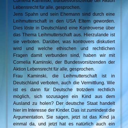
Cornelia Kaminski, Bundesvorsitzende der Aktion
Lebensrecht für alle, gesprochen.
Jens Spahn und sein Ehemann sind durch eine
Leihmutterschaft in den USA Eltern geworden.
Dies löste in Deutschland eine Kontroverse über
das Thema Leihmutterschaft aus. Hierzulande ist
sie verboten. Darüber, was kontrovers diskutiert
wird und welche ethischen und rechtlichen
Fragen damit verbunden sind, haben wir mit
Cornelia Kaminski, der Bundesvorsitzenden der
Aktion Lebensrecht für alle, gesprochen.
Frau Kaminski, die Leihmutterschaft ist in
Deutschland verboten, auch die Vermittlung. Wie
ist es dann für Deutsche trotzdem rechtlich
möglich, sich sozusagen ein Kind aus dem
Ausland zu holen? Der deutsche Staat handelt
hier im Interesse der Kinder. Das ist zumindest die
Argumentation. Sie sagen, jetzt ist das Kind ja
einmal da, und jetzt hat es natürlich auch ein