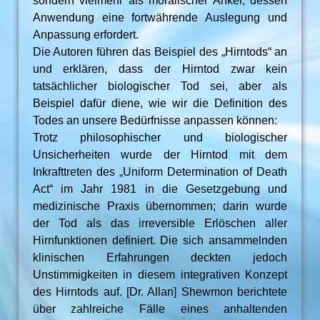
sondern vielmehr als moralischer Anker, dessen
Anwendung eine fortwährende Auslegung und
Anpassung erfordert.
Die Autoren führen das Beispiel des „Hirntods“ an
und erklären, dass der Hirntod zwar kein
tatsächlicher biologischer Tod sei, aber als
Beispiel dafür diene, wie wir die Definition des
Todes an unsere Bedürfnisse anpassen können:
Trotz philosophischer und biologischer
Unsicherheiten wurde der Hirntod mit dem
Inkrafttreten des „Uniform Determination of Death
Act“ im Jahr 1981 in die Gesetzgebung und
medizinische Praxis übernommen; darin wurde
der Tod als das irreversible Erlöschen aller
Hirnfunktionen definiert. Die sich ansammelnden
klinischen Erfahrungen deckten jedoch
Unstimmigkeiten in diesem integrativen Konzept
des Hirntods auf. [Dr. Allan] Shewmon berichtete
über zahlreiche Fälle eines anhaltenden