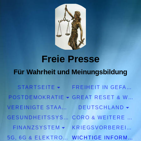
Freie Presse
Für Wahrheit und Meinungsbildung
STARTSEITE
FREIHEIT IN GEFAHR
POSTDEMOKRATIE
GREAT RESET & WEF
VEREINIGTE STAATEN EUROPA
DEUTSCHLAND
GESUNDHEITSSYSTEM
CORO & WEITERE PANDEMIEN
FINANZSYSTEM
KRIEGSVORBEREITUNGEN
5G, 6G & ELEKTROSMOG
WICHTIGE INFORMATIONEN