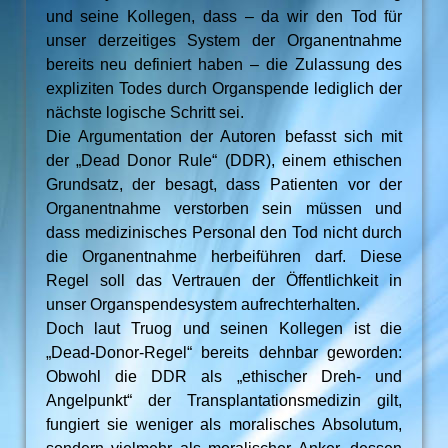
und seine Kollegen, dass – da wir den Tod für
unser derzeitiges System der Organentnahme
bereits neu definiert haben – die Zulassung des
expliziten Todes durch Organspende lediglich der
nächste logische Schritt sei.
Die Argumentation der Autoren befasst sich mit
der „Dead Donor Rule“ (DDR), einem ethischen
Grundsatz, der besagt, dass Patienten vor der
Organentnahme verstorben sein müssen und
dass medizinisches Personal den Tod nicht durch
die Organentnahme herbeiführen darf. Diese
Regel soll das Vertrauen der Öffentlichkeit in
unser Organspendesystem aufrechterhalten.
Doch laut Truog und seinen Kollegen ist die
„Dead-Donor-Regel“ bereits dehnbar geworden:
Obwohl die DDR als „ethischer Dreh- und
Angelpunkt“ der Transplantationsmedizin gilt,
fungiert sie weniger als moralisches Absolutum,