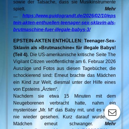
sowie der Tatsache, dass sie Musikinstrumente
spielt.
Mehr
…
https://www.guidograndt.de/2026/02/10/eps
tein-akten-enthuellen-teenager-sex-sklavin-als-
brutmaschine-fuer-illegale-babys-3/
EPSTEIN-AKTEN ENTHÜLLEN: Teenager-Sex-
Sklavin als »Brutmaschine« für illegale Babys!
(Teil 4).
Die US-amerikanische kritische Seite The
Vigilant Citizen veröffentlichte am 6. Februar 2026
Auszüge und Fotos aus diesen Tagebücher, die
schockierend sind: Erneut brachte das Mädchen
ein Kind zur Welt, diesmal unter der Hilfe eines
von Epsteins „Ärzten“.
Nachdem sie etwa 15 Minuten mit dem
Neugeborenen verbracht hatte, nahm ein
mysteriöser „Mr. M“ das Baby mit, und es wurde
nie wieder gesehen. Kurz darauf wurde das
Mädchen erneut schwanger.
Mehr