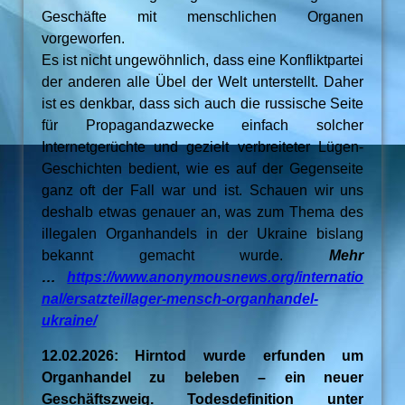
Geschäfte mit menschlichen Organen
vorgeworfen.
Es ist nicht ungewöhnlich, dass eine Konfliktpartei
der anderen alle Übel der Welt unterstellt. Daher
ist es denkbar, dass sich auch die russische Seite
für Propagandazwecke einfach solcher
Internetgerüchte und gezielt verbreiteter Lügen-
Geschichten bedient, wie es auf der Gegenseite
ganz oft der Fall war und ist. Schauen wir uns
deshalb etwas genauer an, was zum Thema des
illegalen Organhandels in der Ukraine bislang
bekannt gemacht wurde.
Mehr
…
https://www.anonymousnews.org/internatio
nal/ersatzteillager-mensch-organhandel-
ukraine/
12.02.2026: Hirntod wurde erfunden um
Organhandel zu beleben – ein neuer
Geschäftszweig. Todesdefinition unter