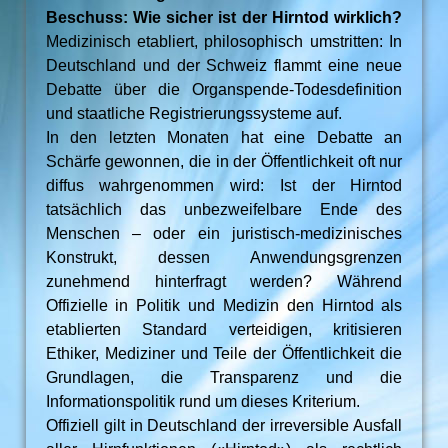
Beschuss: Wie sicher ist der Hirntod wirklich?
Medizinisch etabliert, philosophisch umstritten: In
Deutschland und der Schweiz flammt eine neue
Debatte über die Organspende-Todesdefinition
und staatliche Registrierungssysteme auf.
In den letzten Monaten hat eine Debatte an
Schärfe gewonnen, die in der Öffentlichkeit oft nur
diffus wahrgenommen wird: Ist der Hirntod
tatsächlich das unbezweifelbare Ende des
Menschen – oder ein juristisch-medizinisches
Konstrukt, dessen Anwendungsgrenzen
zunehmend hinterfragt werden? Während
Offizielle in Politik und Medizin den Hirntod als
etablierten Standard verteidigen, kritisieren
Ethiker, Mediziner und Teile der Öffentlichkeit die
Grundlagen, die Transparenz und die
Informationspolitik rund um dieses Kriterium.
Offiziell gilt in Deutschland der irreversible Ausfall