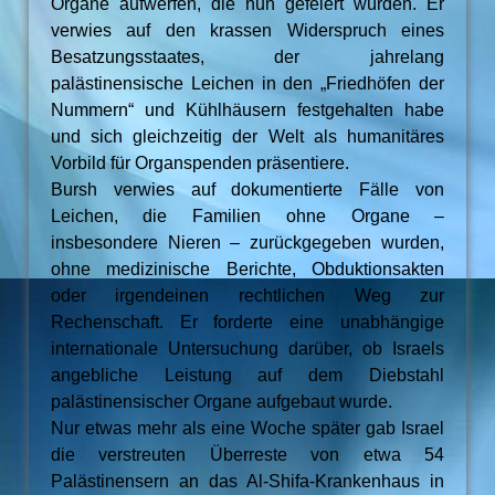
Organe aufwerfen, die nun gefeiert würden. Er
verwies auf den krassen Widerspruch eines
Besatzungsstaates, der jahrelang
palästinensische Leichen in den „Friedhöfen der
Nummern“ und Kühlhäusern festgehalten habe
und sich gleichzeitig der Welt als humanitäres
Vorbild für Organspenden präsentiere.
Bursh verwies auf dokumentierte Fälle von
Leichen, die Familien ohne Organe –
insbesondere Nieren – zurückgegeben wurden,
ohne medizinische Berichte, Obduktionsakten
oder irgendeinen rechtlichen Weg zur
Rechenschaft. Er forderte eine unabhängige
internationale Untersuchung darüber, ob Israels
angebliche Leistung auf dem Diebstahl
palästinensischer Organe aufgebaut wurde.
Nur etwas mehr als eine Woche später gab Israel
die verstreuten Überreste von etwa 54
Palästinensern an das Al-Shifa-Krankenhaus in