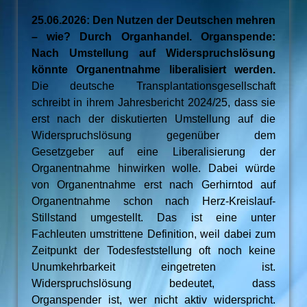
25.06.2026: Den Nutzen der Deutschen mehren
– wie? Durch Organhandel. Organspende:
Nach Umstellung auf Widerspruchslösung
könnte Organentnahme liberalisiert werden.
Die deutsche Transplantationsgesellschaft
schreibt in ihrem Jahresbericht 2024/25, dass sie
erst nach der diskutierten Umstellung auf die
Widerspruchslösung gegenüber dem
Gesetzgeber auf eine Liberalisierung der
Organentnahme hinwirken wolle. Dabei würde
von Organentnahme erst nach Gerhirntod auf
Organentnahme schon nach Herz-Kreislauf-
Stillstand umgestellt. Das ist eine unter
Fachleuten umstrittene Definition, weil dabei zum
Zeitpunkt der Todesfeststellung oft noch keine
Unumkehrbarkeit eingetreten ist.
Widerspruchslösung bedeutet, dass
Organspender ist, wer nicht aktiv widerspricht.