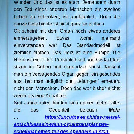
Wunder. Und das ist es auch. Jemandem durch
den Tod eines anderen Menschen ein zweites
Leben zu schenken, ist unglaublich. Doch die
ganze Geschichte ist nicht ganz so einfach.
Oft scheint mit dem Organ noch etwas anderes
einherzugehen. Etwas, womit niemand
einverstanden war. Das Standardmodell ist
ziemlich einfach. Das Herz ist eine Pumpe. Die
Niere ist ein Filter. Persönlichkeit und Gedächtnis
sitzen im Gehirn und nirgendwo sonst. Tauscht
man ein versagendes Organ gegen ein gesundes
aus, hat man lediglich die „Leitungen“ erneuert,
nicht den Menschen. Doch das war bisher nichts
weiter als eine Annahme.
Seit Jahrzehnten häufen sich immer mehr Fälle,
die das Gegenteil belegen.
Mehr
…
https://uncutnews.ch/das-raetsel-
entschluesseln-wann-organtransplantate-
scheinbar-einen-teil-des-spenders-in-sich-