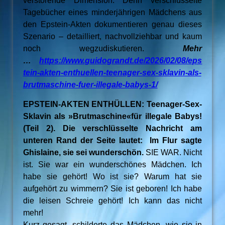
verstörende Dimension. Denn verschlüsselte
Tagebücher eines minderjährigen Mädchens aus
den Epstein-Akten dokumentieren genau dieses
Szenario – detailliert, nachvollziehbar und kaum
noch wegzudiskutieren.
Mehr
…
https://www.guidograndt.de/2026/02/08/eps
tein-akten-enthuellen-teenager-sex-sklavin-als-
brutmaschine-fuer-illegale-babys-1/
EPSTEIN-AKTEN ENTHÜLLEN: Teenager-Sex-
Sklavin als »Brutmaschine«für illegale Babys!
(Teil 2). Die verschlüsselte Nachricht am
unteren Rand der Seite lautet: Im Flur sagte
Ghislaine, sie sei wunderschön.
SIE WAR. Nicht
ist. Sie war ein wunderschönes Mädchen. Ich
habe sie gehört! Wo ist sie? Warum hat sie
aufgehört zu wimmern? Sie ist geboren! Ich habe
die leisen Schreie gehört! Ich kann das nicht
mehr!
Kurz gesagt, schilderte das Mädchen, wie sie in