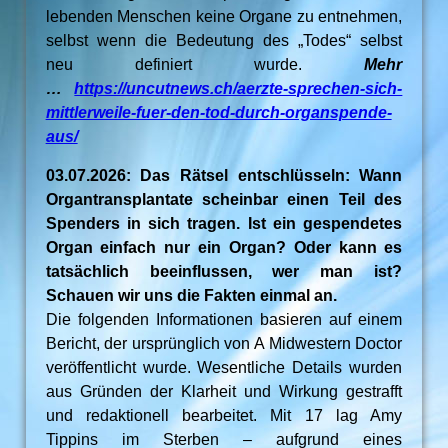
lebenden Menschen keine Organe zu entnehmen,
selbst wenn die Bedeutung des „Todes“ selbst
neu definiert wurde.
Mehr
…
https://uncutnews.ch/aerzte-sprechen-sich-
mittlerweile-fuer-den-tod-durch-organspende-
aus/
03.07.2026: Das Rätsel entschlüsseln: Wann
Organtransplantate scheinbar einen Teil des
Spenders in sich tragen. Ist ein gespendetes
Organ einfach nur ein Organ? Oder kann es
tatsächlich beeinflussen, wer man ist?
Schauen wir uns die Fakten einmal an.
Die folgenden Informationen basieren auf einem
Bericht, der ursprünglich von A Midwestern Doctor
veröffentlicht wurde. Wesentliche Details wurden
aus Gründen der Klarheit und Wirkung gestrafft
und redaktionell bearbeitet. Mit 17 lag Amy
Tippins im Sterben – aufgrund eines