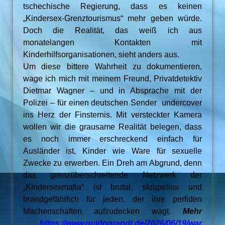
tschechische Regierung, dass es keinen
„Kindersex-Grenztourismus“ mehr geben würde.
Doch die Realität, das weiß ich aus
monatelangen Kontakten mit
Kinderhilfsorganisationen, sieht anders aus.
Um diese bittere Wahrheit zu dokumentieren,
wage ich mich mit meinem Freund, Privatdetektiv
Dietmar Wagner – und in Absprache mit der
Polizei – für einen deutschen Sender undercover
ins Herz der Finsternis. Mit versteckter Kamera
wollen wir die grausame Realität belegen, dass
es noch immer erschreckend einfach für
Ausländer ist, Kinder wie Ware für sexuelle
Zwecke zu erwerben. Ein Dreh am Abgrund, denn
das grenzüberschreitende Netzwerk der
„Kindersexmafia“ ist brutal, skrupellos und
brandgefährlich für jeden, der ihre perfiden
Machenschaften aufzudecken wagt.
Mehr
…
https://www.guidograndt.de/2026/06/19/war