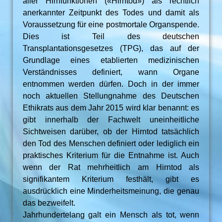
aller Hirnfunktionen («Hirntod») als rechtlich
anerkannter Zeitpunkt des Todes und damit als
Voraussetzung für eine postmortale Organspende.
Dies ist Teil des deutschen
Transplantationsgesetzes (TPG), das auf der
Grundlage eines etablierten medizinischen
Verständnisses definiert, wann Organe
entnommen werden dürfen. Doch in der immer
noch aktuellen Stellungnahme des Deutschen
Ethikrats aus dem Jahr 2015 wird klar benannt: es
gibt innerhalb der Fachwelt uneinheitliche
Sichtweisen darüber, ob der Hirntod tatsächlich
den Tod des Menschen definiert oder lediglich ein
praktisches Kriterium für die Entnahme ist. Auch
wenn der Rat mehrheitlich am Hirntod als
signifikantem Kriterium festhält, gibt es
ausdrücklich eine Minderheitsmeinung, die genau
das bezweifelt.
Jahrhundertelang galt ein Mensch als tot, wenn