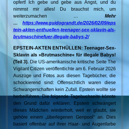
opfert! Ich gebe und gebe aus Angst, und du
nimmst mir alles! Du brauchst mich, um
weiterzumachen …
Mehr
…
https://www.guidograndt.de/2026/02/09/eps
tein-akten-enthuellen-teenager-sex-sklavin-als-
brutmaschinefuer-illegale-babys-2/
EPSTEIN-AKTEN ENTHÜLLEN: Teenager-Sex-
Sklavin als »Brutmaschine« für illegale Babys!
(Teil 3).
Die US-amerikanische kritische Seite The
Vigilant Citizen veröffentlichte am 6. Februar 2026
Auszüge und Fotos aus diesen Tagebücher, die
schockierend sind: Offensichtlich waren diese
Schwangerschaften kein Zufall. Epstein wollte sie
herbeiführen. Die folgende Tagebuchseite könnte
den Grund dafür erklären. Epstein schwängert
dieses Mädchen wiederholt, weil er glaubt, sie
gehöre einem „überlegenen Genpool“ an. Dies
basiert offenbar auf ihrer Haar- und Augenfarbe