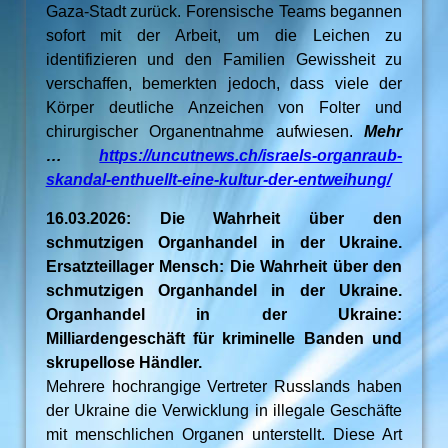
Gaza-Stadt zurück. Forensische Teams begannen
sofort mit der Arbeit, um die Leichen zu
identifizieren und den Familien Gewissheit zu
verschaffen, bemerkten jedoch, dass viele der
Körper deutliche Anzeichen von Folter und
chirurgischer Organentnahme aufwiesen.
Mehr
…
https://uncutnews.ch/israels-organraub-
skandal-enthuellt-eine-kultur-der-entweihung/
16.03.2026: Die Wahrheit über den
schmutzigen Organhandel in der Ukraine.
Ersatzteillager Mensch: Die Wahrheit über den
schmutzigen Organhandel in der Ukraine.
Organhandel in der Ukraine:
Milliardengeschäft für kriminelle Banden und
skrupellose Händler.
Mehrere hochrangige Vertreter Russlands haben
der Ukraine die Verwicklung in illegale Geschäfte
mit menschlichen Organen unterstellt. Diese Art