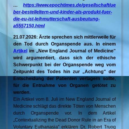
…
https://www.epochtimes.de/gesellschaft/ue
ber-bestelleltern-und-kinder-als-produkt-fuer-
die-eu-ist-leihmutterschaft-ausbeutung-
a5557150.html
21.07.2026: Ärzte sprechen sich mittlerweile für
den Tod durch Organspende aus. In einem
Artikel
im „New England Journal of Medicine“
wird argumentiert, dass sich der ethische
Schwerpunkt bei der Organspende weg vom
Zeitpunkt des Todes hin zur „Achtung“ der
Entscheidung der Patienten verlagern sollte,
für die Entnahme von Organen getötet zu
werden.
Ein Artikel vom 8. Juli im New England Journal of
Medicine schlägt das direkte Töten von Menschen
durch Organspende vor. In dem Artikel
„Contextualizing the Dead Donor Rule in an Era of
Voluntary Euthanasia“ erklären Dr. Robert Truog