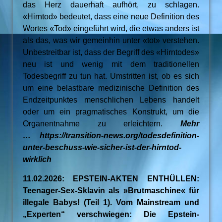
das Herz dauerhaft aufhört, zu schlagen.
«Hirntod» bedeutet, dass eine neue Definition des
Wortes «Tod» eingeführt wird, die etwas anders ist
als das, was wir gemeinhin unter «tot» verstehen.
Unbestreitbar ist, dass der Begriff des «Hirntodes»
neu ist und wenig mit dem traditionellen
Todesbegriff zu tun hat. Umstritten ist, ob es sich
um eine belastbare medizinische Definition des
Endzeitpunktes menschlichen Lebens handelt
oder um ein pragmatisches Konstrukt, um die
Organentnahme zu erleichtern.
Mehr
… https://transition-news.org/todesdefinition-
unter-beschuss-wie-sicher-ist-der-hirntod-
wirklich
11.02.2026: EPSTEIN-AKTEN ENTHÜLLEN:
Teenager-Sex-Sklavin als »Brutmaschine« für
illegale Babys! (Teil 1). Vom Mainstream und
„Experten“ verschwiegen: Die Epstein-