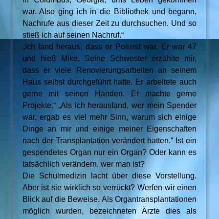
war. Also ging ich in die Bibliothek und begann,
Nachrufe aus dieser Zeit zu durchsuchen. Und so
stieß ich auf seinen Nachruf.“
„Ich fand heraus, dass er Polizist war. Er war 47
und hieß Mike. Seine Schwester erzählte mir,
dass er viele Renovierungsarbeiten an seinem
Haus selbst durchgeführt hatte. Er arbeitete auch
gerne mit seinen Händen. Er machte gerne
Projekte.“ „Als ich herausfand, wer mein Spender
war, ergab es viel mehr Sinn, warum sich einige
Dinge an mir und einige meiner Eigenschaften
nach der Transplantation verändert hatten.“ Ist ein
gespendetes Organ nur ein Organ? Oder kann es
tatsächlich verändern, wer man ist?
Die Schulmedizin lacht über diese Vorstellung.
Aber ist sie wirklich so verrückt? Werfen wir einen
Blick auf die Beweise. Als Organtransplantationen
möglich wurden, bezeichneten Ärzte dies als