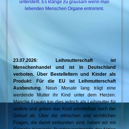
unterstellt. Es klänge zu grausam wenn man
lebenden Menschen Organe entnimmt.
23.07.2026: Leihmutterschaft ist
Menschenhandel und ist in Deutschland
verboten. Über Bestelleltern und Kinder als
Produkt: Für die EU ist Leihmutterschaft
Ausbeutung.
Neun Monate lang trägt eine
werdende Mutter ihr Kind unter dem Herzen.
Manche Frauen tun dies jedoch als Leihmutter für
andere und geben das Kind unmittelbar nach der
Geburt ab. Über die ethischen und rechtlichen
Fragen, die damit verbunden sind, haben wir mit