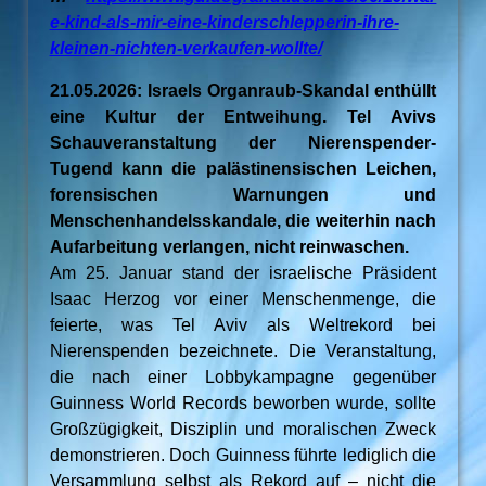
e-kind-als-mir-eine-kinderschlepperin-ihre-
kleinen-nichten-verkaufen-wollte/
21.05.2026: Israels Organraub-Skandal enthüllt
eine Kultur der Entweihung. Tel Avivs
Schauveranstaltung der Nierenspender-
Tugend kann die palästinensischen Leichen,
forensischen Warnungen und
Menschenhandelsskandale, die weiterhin nach
Aufarbeitung verlangen, nicht reinwaschen.
Am 25. Januar stand der israelische Präsident
Isaac Herzog vor einer Menschenmenge, die
feierte, was Tel Aviv als Weltrekord bei
Nierenspenden bezeichnete. Die Veranstaltung,
die nach einer Lobbykampagne gegenüber
Guinness World Records beworben wurde, sollte
Großzügigkeit, Disziplin und moralischen Zweck
demonstrieren. Doch Guinness führte lediglich die
Versammlung selbst als Rekord auf – nicht die