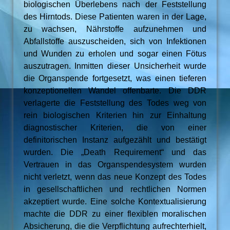
biologischen Überlebens nach der Feststellung
des Hirntods. Diese Patienten waren in der Lage,
zu wachsen, Nährstoffe aufzunehmen und
Abfallstoffe auszuscheiden, sich von Infektionen
und Wunden zu erholen und sogar einen Fötus
auszutragen. Inmitten dieser Unsicherheit wurde
die Organspende fortgesetzt, was einen tieferen
konzeptionellen Wandel offenbarte. Die DDR
verlagerte die Feststellung des Todes weg von
rein biologischen Kriterien hin zur Einhaltung
diagnostischer Kriterien, die von einer
definitorischen Instanz aufgezählt und bestätigt
wurden. Die „Death Requirement“ und das
Vertrauen in das Organspendesystem wurden
nicht verletzt, wenn das neue Konzept des Todes
in gesellschaftlichen und rechtlichen Normen
akzeptiert wurde. Eine solche Kontextualisierung
machte die DDR zu einer flexiblen moralischen
Absicherung, die die Verpflichtung aufrechterhielt,