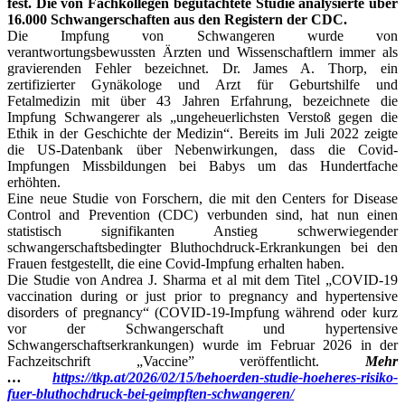
fest. Die von Fachkollegen begutachtete Studie analysierte über
16.000 Schwangerschaften aus den Registern der CDC.
Die Impfung von Schwangeren wurde von
verantwortungsbewussten Ärzten und Wissenschaftlern immer als
gravierenden Fehler bezeichnet. Dr. James A. Thorp, ein
zertifizierter Gynäkologe und Arzt für Geburtshilfe und
Fetalmedizin mit über 43 Jahren Erfahrung, bezeichnete die
Impfung Schwangerer als „ungeheuerlichsten Verstoß gegen die
Ethik in der Geschichte der Medizin“. Bereits im Juli 2022 zeigte
die US-Datenbank über Nebenwirkungen, dass die Covid-
Impfungen Missbildungen bei Babys um das Hundertfache
erhöhten.
Eine neue Studie von Forschern, die mit den Centers for Disease
Control and Prevention (CDC) verbunden sind, hat nun einen
statistisch signifikanten Anstieg schwerwiegender
schwangerschaftsbedingter Bluthochdruck-Erkrankungen bei den
Frauen festgestellt, die eine Covid-Impfung erhalten haben.
Die Studie von Andrea J. Sharma et al mit dem Titel „COVID-19
vaccination during or just prior to pregnancy and hypertensive
disorders of pregnancy“ (COVID-19-Impfung während oder kurz
vor der Schwangerschaft und hypertensive
Schwangerschaftserkrankungen) wurde im Februar 2026 in der
Fachzeitschrift „Vaccine” veröffentlicht.
Mehr
…
https://tkp.at/2026/02/15/behoerden-studie-hoeheres-risiko-
fuer-bluthochdruck-bei-geimpften-schwangeren/