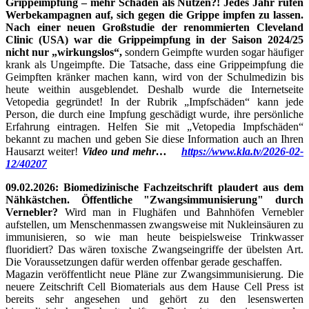
Grippeimpfung – mehr Schaden als Nutzen?! Jedes Jahr rufen
Werbekampagnen auf, sich gegen die Grippe impfen zu lassen.
Nach einer neuen Großstudie der renommierten Cleveland
Clinic (USA) war die Grippeimpfung in der Saison 2024/25
nicht nur „wirkungslos“,
sondern Geimpfte wurden sogar häufiger
krank als Ungeimpfte. Die Tatsache, dass eine Grippeimpfung die
Geimpften kränker machen kann, wird von der Schulmedizin bis
heute weithin ausgeblendet. Deshalb wurde die Internetseite
Vetopedia gegründet! In der Rubrik „Impfschäden“ kann jede
Person, die durch eine Impfung geschädigt wurde, ihre persönliche
Erfahrung eintragen. Helfen Sie mit „Vetopedia Impfschäden“
bekannt zu machen und geben Sie diese Information auch an Ihren
Hausarzt weiter!
Video und mehr…
https://www.kla.tv/2026-02-
12/40207
09.02.2026: Biomedizinische Fachzeitschrift plaudert aus dem
Nähkästchen. Öffentliche "Zwangsimmunisierung" durch
Vernebler?
Wird man in Flughäfen und Bahnhöfen Vernebler
aufstellen, um Menschenmassen zwangsweise mit Nukleinsäuren zu
immunisieren, so wie man heute beispielsweise Trinkwasser
fluoridiert? Das wären toxische Zwangseingriffe der übelsten Art.
Die Voraussetzungen dafür werden offenbar gerade geschaffen.
Magazin veröffentlicht neue Pläne zur Zwangsimmunisierung. Die
neuere Zeitschrift Cell Biomaterials aus dem Hause Cell Press ist
bereits sehr angesehen und gehört zu den lesenswerten