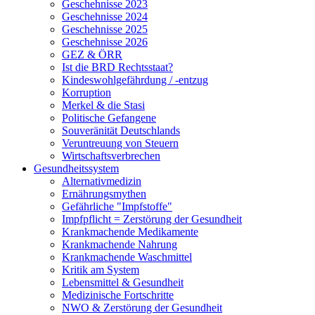
Geschehnisse 2023
Geschehnisse 2024
Geschehnisse 2025
Geschehnisse 2026
GEZ & ÖRR
Ist die BRD Rechtsstaat?
Kindeswohlgefährdung / -entzug
Korruption
Merkel & die Stasi
Politische Gefangene
Souveränität Deutschlands
Veruntreuung von Steuern
Wirtschaftsverbrechen
Gesundheitssystem
Alternativmedizin
Ernährungsmythen
Gefährliche "Impfstoffe"
Impfpflicht = Zerstörung der Gesundheit
Krankmachende Medikamente
Krankmachende Nahrung
Krankmachende Waschmittel
Kritik am System
Lebensmittel & Gesundheit
Medizinische Fortschritte
NWO & Zerstörung der Gesundheit