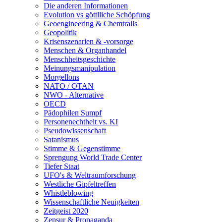
Die anderen Informationen
Evolution vs göttlliche Schöpfung
Geoengineering & Chemtrails
Geopolitik
Krisenszenarien & -vorsorge
Menschen & Organhandel
Menschheitsgeschichte
Meinungsmanipulation
Morgellons
NATO / OTAN
NWO - Alternative
OECD
Pädophilen Sumpf
Personenechtheit vs. KI
Pseudowissenschaft
Satanismus
Stimme & Gegenstimme
Sprengung World Trade Center
Tiefer Staat
UFO's & Weltraumforschung
Westliche Gipfeltreffen
Whistleblowing
Wissenschaftliche Neuigkeiten
Zeitgeist 2020
Zensur & Propaganda