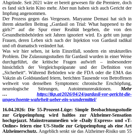
Abgründe. Seit 2021 wäre er bereit gewesen für die Premiere, doch
es fand sich kein Kino mehr. Aber nun haben sich auch Gericht der
Impfung angenommen.
Der Prozess gegen das Vergessen. Maryanne Demasi hat sich in
ihrem aktuellen Beitrag „Gardasil on Trial: What happened to the
girls?“ auf die Spur einer Realität begeben, die von den
Gesundheitsbehörden seit Jahren ignoriert wird. Es geht um junge
Frauen, deren Leben sich nach der Injektion von Gardasil radikal
und oft dramatisch verändert hat.
Was wir hier sehen, ist kein Einzelfall, sondern ein strukturelles
Problem. Die Zulassungsstudien für Gardasil wurden in einer Weise
durchgeführt, die kritische Fragen aufwirft – insbesondere
hinsichtlich der Vergleichspräparate und der Definition von
„Sicherheit“. Während Behörden wie die FDA oder die EMA das
Vakzin als Goldstandard feiern, berichten Tausende von Betroffenen
weltweit von denselben Symptomen: chronische Erschöpfung,
neurologische Störungen, Autoimmunreaktionen.
Mehr
…
https://tkp.at/2026/04/24/gardasil-vor-gericht-die-
ungeschoente-wahrheit-ueber-ein-wundermittel/
16.04.2026: Die 55-Prozent-Lüge: Simple Beobachtungsstudie
zur Grippeimpfung wird haltlos zur Alzheimer-Sensation
hochgejazzt. Mainstreammedien wie «Daily Express» und «T-
Online» feiern eine US-Studie zur Grippeimpfung als eine Art
Alzheimerschutz.
Angeblich senkt sie das Alzheimer-Risiko um 55