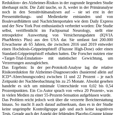
Reduktion» des Alzheimer-Risikos in der zugrunde liegenden Studie
überhaupt nicht. Die Zahl tauche, so Ji, weder in der Primäranalyse
noch in den Sensitivitätsanalysen auf – sie sei erst in der
Pressemitteilungs- und Medienkette entstanden und von
Boulevardblättern und Nachrichtenportalen wie dem Daily Express
und der New York Post enthusiastisch verbreitet worden: Die Studie
selbst, veröffentlicht im Fachjournal Neurology, stellt eine
retrospektive Auswertung von Versicherungsdaten (IQVIA
PharMetrics Plus) aus den USA dar. Sie umfasst fast 200.000
Erwachsene ab 65 Jahren, die zwischen 2016 und 2019 entweder
einen Hochdosis-Grippeimpfstoff (Fluzone High-Dose) oder einen
Standard-Grippeimpfstoff erhalten hatten. Die Forscher nutzten eine
«Target-Trial-Emulation» mit statistischer Gewichtung, um
Verzerrungen auszugleichen.
Das Ergebnis: In der per-Protokoll-Analyse lag die relative
Risikoreduktion für Alzheimer-Diagnosecodes (basierend allein auf
ICD*-Abrechnungscodes) zwischen 11 und 22 Prozent – je nach
Zeitpunkt der Nachbeobachtung bis zu 25 Monate. Absolut gesehen
handelte es sich um minimale Unterschiede von 0,02 bis 0,54
Prozentpunkten. Ein Co-Autor sprach von «etwa 20 Prozent», was
in vielen Medien zu einer 55-Prozent-Sensation aufgeblasen wurde.
Das Problem reicht jedoch weit über die verzerrte Berichterstattung
hinaus. So macht Ji auch darauf aufmerksam, dass es in der Studie
keine ungeimpfte Kontrollgruppe gab und auch keine kognitiven
Tests. Gerade auch der Aspekt der fehlenden Placebo-Gruppe könne