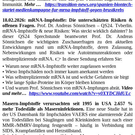
Immunität.
Mehr …
https://transition-news.org/spanien-biontech-
startet-medienkampagne-fur-mrna-impfstoff-gegen-brustkrebs
18.02.2026: mRNA-Impfstoffe: Die unterschätzten Risiken &
offenen Fragen.
Prof. Dr. Andreas Sönnichsen – QS24. Tvberlin.
mRNA-Impfstoffe & neue Risiken: Was steckt wirklich dahinter? In
dieser QS24 Sprechstunde beantwortet Prof. Dr. Andreas
Sönnichsen die wichtigsten Zuschauerfragen zu den aktuellen
Entwicklungen rund um mRNA-Impfstoffe, deren Zulassung,
Nebenwirkungen und Risiken wie Autoimmunreaktionen oder
selbstreplizierende mRNA. 👉 In dieser Sendung erfahren Sie:
• Warum neue mRNA-Impfstoffe weiter zugelassen werden
• Wieso Impfschäden noch immer kaum anerkannt werden
• Was selbstreplizierende mRNA ist und welche Gefahren sie birgt
• Wie lange Spike-Proteine im Körper bleiben können
• Und warum Prof. Sönnichsen von mRNA-Impfungen abrät.
Video
und mehr…
https://www.youtube.com/watch?v=y0XYDCHdULc
Masern-Impfstoffe verursachten seit 1995 in USA 2.657 %
mehr Todesfälle als Maserninfektionen.
Eine neue Studie hat in
der US Datenbank für Impfschäden VAERS eine alarmierende Zahl
von Todesfällen bei Säuglingen und Kleinkindern kurz nach einer
MMR-/MMRV-Impfung festgestellt – häufig in Verbindung mit
SIDS, Krampfanfällen und Herzstillstand.