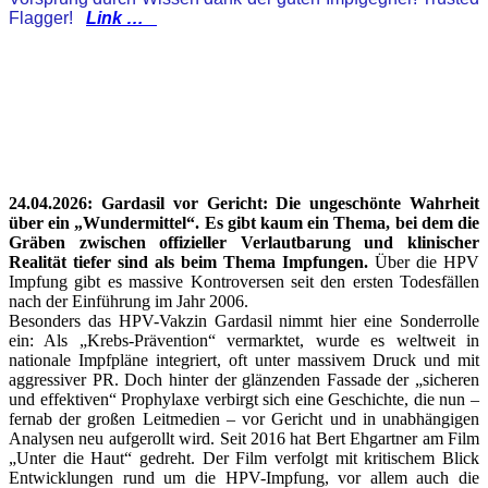
Flagger!
Link …
24.04.2026: Gardasil vor Gericht: Die ungeschönte Wahrheit
über ein „Wundermittel“. Es gibt kaum ein Thema, bei dem die
Gräben zwischen offizieller Verlautbarung und klinischer
Realität tiefer sind als beim Thema Impfungen.
Über die HPV
Impfung gibt es massive Kontroversen seit den ersten Todesfällen
nach der Einführung im Jahr 2006.
Besonders das HPV-Vakzin Gardasil nimmt hier eine Sonderrolle
ein: Als „Krebs-Prävention“ vermarktet, wurde es weltweit in
nationale Impfpläne integriert, oft unter massivem Druck und mit
aggressiver PR. Doch hinter der glänzenden Fassade der „sicheren
und effektiven“ Prophylaxe verbirgt sich eine Geschichte, die nun –
fernab der großen Leitmedien – vor Gericht und in unabhängigen
Analysen neu aufgerollt wird. Seit 2016 hat Bert Ehgartner am Film
„Unter die Haut“ gedreht. Der Film verfolgt mit kritischem Blick
Entwicklungen rund um die HPV-Impfung, vor allem auch die