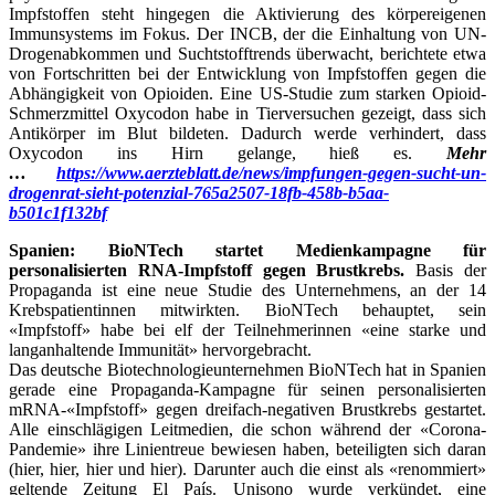
Impfstoffen steht hingegen die Aktivierung des körpereigenen
Immunsystems im Fokus. Der INCB, der die Einhaltung von UN-
Drogenabkommen und Suchtstofftrends überwacht, berichtete etwa
von Fortschritten bei der Entwicklung von Impfstoffen gegen die
Abhängigkeit von Opioiden. Eine US-Studie zum starken Opioid-
Schmerzmittel Oxycodon habe in Tierversuchen gezeigt, dass sich
Antikörper im Blut bildeten. Dadurch werde verhindert, dass
Oxycodon ins Hirn gelange, hieß es.
Mehr
…
https://www.aerzteblatt.de/news/impfungen-gegen-sucht-un-
drogenrat-sieht-potenzial-765a2507-18fb-458b-b5aa-
b501c1f132bf
Spanien: BioNTech startet Medienkampagne für
personalisierten RNA-Impfstoff gegen Brustkrebs.
Basis der
Propaganda ist eine neue Studie des Unternehmens, an der 14
Krebspatientinnen mitwirkten. BioNTech behauptet, sein
«Impfstoff» habe bei elf der Teilnehmerinnen «eine starke und
langanhaltende Immunität» hervorgebracht.
Das deutsche Biotechnologieunternehmen BioNTech hat in Spanien
gerade eine Propaganda-Kampagne für seinen personalisierten
mRNA-«Impfstoff» gegen dreifach-negativen Brustkrebs gestartet.
Alle einschlägigen Leitmedien, die schon während der «Corona-
Pandemie» ihre Linientreue bewiesen haben, beteiligten sich daran
(hier, hier, hier und hier). Darunter auch die einst als «renommiert»
geltende Zeitung El País. Unisono wurde verkündet, eine