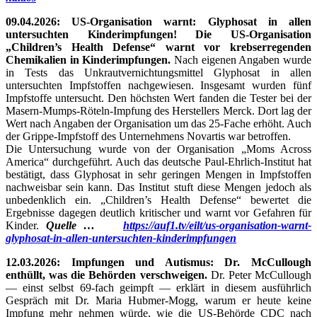
09.04.2026: US-Organisation warnt: Glyphosat in allen
untersuchten Kinderimpfungen! Die US-Organisation
„Children’s Health Defense“ warnt vor krebserregenden
Chemikalien in Kinderimpfungen.
Nach eigenen Angaben wurde
in Tests das Unkrautvernichtungsmittel Glyphosat in allen
untersuchten Impfstoffen nachgewiesen. Insgesamt wurden fünf
Impfstoffe untersucht. Den höchsten Wert fanden die Tester bei der
Masern-Mumps-Röteln-Impfung des Herstellers Merck. Dort lag der
Wert nach Angaben der Organisation um das 25-Fache erhöht. Auch
der Grippe-Impfstoff des Unternehmens Novartis war betroffen.
Die Untersuchung wurde von der Organisation „Moms Across
America“ durchgeführt. Auch das deutsche Paul-Ehrlich-Institut hat
bestätigt, dass Glyphosat in sehr geringen Mengen in Impfstoffen
nachweisbar sein kann. Das Institut stuft diese Mengen jedoch als
unbedenklich ein. „Children’s Health Defense“ bewertet die
Ergebnisse dagegen deutlich kritischer und warnt vor Gefahren für
Kinder.
Quelle …
https://auf1.tv/eilt/us-organisation-warnt-
glyphosat-in-allen-untersuchten-kinderimpfungen
12.03.2026: Impfungen und Autismus: Dr. McCullough
enthüllt, was die Behörden verschweigen.
Dr. Peter McCullough
— einst selbst 69-fach geimpft — erklärt in diesem ausführlich
Gespräch mit Dr. Maria Hubmer-Mogg, warum er heute keine
Impfung mehr nehmen würde, wie die US-Behörde CDC nach