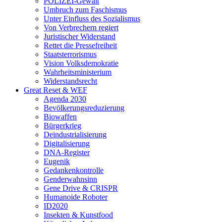
POLIZEI-Gewalt
Umbruch zum Faschismus
Unter Einfluss des Sozialismus
Von Verbrechern regiert
Juristischer Widerstand
Rettet die Pressefreiheit
Staatsterrorismus
Vision Volksdemokratie
Wahrheitsministerium
Widerstandsrecht
Great Reset & WEF
Agenda 2030
Bevölkerungsreduzierung
Biowaffen
Bürgerkrieg
Deindustrialisierung
Digitalisierung
DNA-Register
Eugenik
Gedankenkontrolle
Genderwahnsinn
Gene Drive & CRISPR
Humanoide Roboter
ID2020
Insekten & Kunstfood