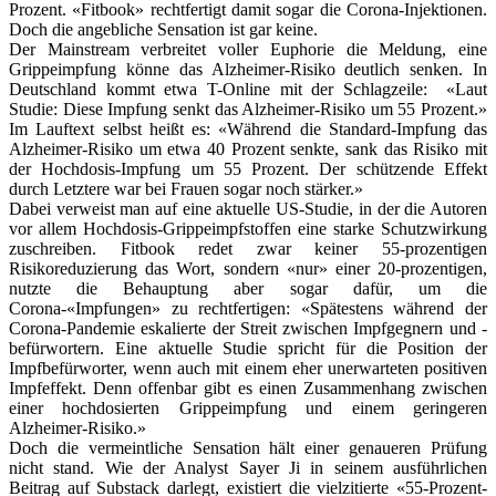
Prozent. «Fitbook» rechtfertigt damit sogar die Corona-Injektionen.
Doch die angebliche Sensation ist gar keine.
Der Mainstream verbreitet voller Euphorie die Meldung, eine
Grippeimpfung könne das Alzheimer-Risiko deutlich senken. In
Deutschland kommt etwa T-Online mit der Schlagzeile: «Laut
Studie: Diese Impfung senkt das Alzheimer-Risiko um 55 Prozent.»
Im Lauftext selbst heißt es: «Während die Standard-Impfung das
Alzheimer-Risiko um etwa 40 Prozent senkte, sank das Risiko mit
der Hochdosis-Impfung um 55 Prozent. Der schützende Effekt
durch Letztere war bei Frauen sogar noch stärker.»
Dabei verweist man auf eine aktuelle US-Studie, in der die Autoren
vor allem Hochdosis-Grippeimpfstoffen eine starke Schutzwirkung
zuschreiben. Fitbook redet zwar keiner 55-prozentigen
Risikoreduzierung das Wort, sondern «nur» einer 20-prozentigen,
nutzte die Behauptung aber sogar dafür, um die
Corona-«Impfungen» zu rechtfertigen: «Spätestens während der
Corona-Pandemie eskalierte der Streit zwischen Impfgegnern und -
befürwortern. Eine aktuelle Studie spricht für die Position der
Impfbefürworter, wenn auch mit einem eher unerwarteten positiven
Impfeffekt. Denn offenbar gibt es einen Zusammenhang zwischen
einer hochdosierten Grippeimpfung und einem geringeren
Alzheimer-Risiko.»
Doch die vermeintliche Sensation hält einer genaueren Prüfung
nicht stand. Wie der Analyst Sayer Ji in seinem ausführlichen
Beitrag auf Substack darlegt, existiert die vielzitierte «55-Prozent-