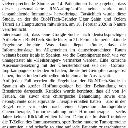
vielversprechende Studie an 14 Patientinnen habe ergeben, dass
dieser personalisierte RNA-«Impfstoff» «eine starke und
langanhaltende Immunität» hervorbringe. Tatsächlich wurde diese
Studie, an der die BioNTech-Gründer Uğur Şahin und Özlem
Türeci als Hauptautoren mitwirkten, am 18. Februar 2026 in Nature
veröffentlicht.
Interessant ist, dass eine Google-Suche nach deutschsprachigen
Artikeln zur BioNTech-Studie bis zum 21. Februar keinerlei aktuelle
Ergebnisse brachte. Was daran liegen könnte, dass die
Informationslage im Allgemeinen im deutschsprachigen Raum
weitaus besser ist als in Spanien, wo die Genpräparate nach wie vor
unangetastet als «Heilsbringer» vermarket werden. Eine kritische
Auseinandersetzung mit der Übersterblichkeit seit der «Corona-
Impfkampagne» oder den Schäden, die sie bei Geimpften ausgelöst
haben, findet in den Leitmedien nicht einmal im Ansatz statt.
Auf jeden Fall werden die Ergebnisse der BioNTech-Studie in
Spanien als großer Hoffnungsträger bei der Behandlung von
Brustkrebs dargestellt. Kritiklos wurde berichtet, dass elf von 14
Frauen, die zuvor eine chirurgische Behandlung sowie eine
neoadjuvante oder adjuvante Therapie erhalten hätten – also in der
Regel eine vor oder nach einer Operation durchgeführte
Chemotherapie, Tumorbestrahlung oder Hormontherapie – sechs
Jahre keinen Rückfall erlitten hätten. Denn der Impfstoff trainiere
die T-Zellen des Immunsystems, spezifische mutierte Tumorproteine
anzugreifen, und schaffe so eine auf jede Patientin zugeschnittene