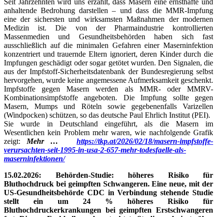
Seit Jahrzehnten wird uns erzählt, dass Masern eine ernsthafte und
anhaltende Bedrohung darstellen – und dass die MMR-Impfung
eine der sichersten und wirksamsten Maßnahmen der modernen
Medizin ist. Die von der Pharmaindustrie kontrollierten
Massenmedien und Gesundheitsbehörden haben sich fast
ausschließlich auf die minimalen Gefahren einer Maserninfektion
konzentriert und trauernde Eltern ignoriert, deren Kinder durch die
Impfungen geschädigt oder sogar getötet wurden. Den Signalen, die
aus der Impfstoff-Sicherheitsdatenbank der Bundesregierung selbst
hervorgehen, wurde keine angemessene Aufmerksamkeit geschenkt.
Impfstoffe gegen Masern werden als MMR- oder MMRV-
Kombinationsimpfstoffe angeboten. Die Impfung sollte gegen
Masern, Mumps und Röteln sowie gegebenenfalls Varizellen
(Windpocken) schützen, so das deutsche Paul Ehrlich Institut (PEI).
Sie wurde in Deutschland eingeführt, als die Masern im
Wesentlichen kein Problem mehr waren, wie nachfolgende Grafik
zeigt:
Mehr …
https://tkp.at/2026/02/18/masern-impfstoffe-
verursachten-seit-1995-in-usa-2-657-mehr-todesfaelle-als-
maserninfektionen/
15.02.2026: Behörden-Studie: höheres Risiko für
Bluthochdruck bei geimpften Schwangeren. Eine neue, mit der
US-Gesundheitsbehörde CDC in Verbindung stehende Studie
stellt ein um 24 % höheres Risiko für
Bluthochdruckerkrankungen bei geimpften Erstschwangeren