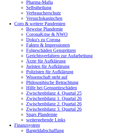
Pharma-Mafia
Selbstheilung
Verbraucherschutz
Versuchskaninchen
Coro & weitere Pandemien
Beweise Plandemie
CoronaKrise & NWO
Doku's zu Corona
Fakten & Impressionen
Folgeschäden Genspritzen
Gerichtsverfahren zur Aufarbeitung
Ärzte für Aufklärung
Juristen für Aufklärung
Polizisten für Aufklärung
Wissenschaft steht auf
Philosophische Betrachtung
Hilfe bei Genspritzschäden
Zwischenbilanz 4. Quartal 25
Zwischenbilanz 1. Quartal 26
Zwischenbilanz 2. Quartal 26
Zwischenbilanz 3. Quartal 26
Spars Plandemie
weitergehende Links
Finanzsystem
Bargeldabschaffung