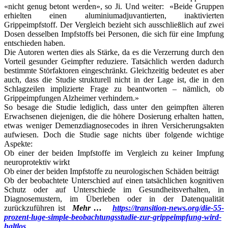
«nicht genug betont werden», so Ji. Und weiter: «Beide Gruppen
erhielten einen aluminiumadjuvantierten, inaktivierten
Grippeimpfstoff. Der Vergleich bezieht sich ausschließlich auf zwei
Dosen desselben Impfstoffs bei Personen, die sich für eine Impfung
entschieden haben.
Die Autoren werten dies als Stärke, da es die Verzerrung durch den
Vorteil gesunder Geimpfter reduziere. Tatsächlich werden dadurch
bestimmte Störfaktoren eingeschränkt. Gleichzeitig bedeutet es aber
auch, dass die Studie strukturell nicht in der Lage ist, die in den
Schlagzeilen implizierte Frage zu beantworten – nämlich, ob
Grippeimpfungen Alzheimer verhindern.»
So besage die Studie lediglich, dass unter den geimpften älteren
Erwachsenen diejenigen, die die höhere Dosierung erhalten hatten,
etwas weniger Demenzdiagnosecodes in ihren Versicherungsakten
aufwiesen. Doch die Studie sage nichts über folgende wichtige
Aspekte:
Ob einer der beiden Impfstoffe im Vergleich zu keiner Impfung
neuroprotektiv wirkt
Ob einer der beiden Impfstoffe zu neurologischen Schäden beiträgt
Ob der beobachtete Unterschied auf einen tatsächlichen kognitiven
Schutz oder auf Unterschiede im Gesundheitsverhalten, in
Diagnosemustern, im Überleben oder in der Datenqualität
zurückzuführen ist
Mehr …
https://transition-news.org/die-55-
prozent-luge-simple-beobachtungsstudie-zur-grippeimpfung-wird-
haltlos