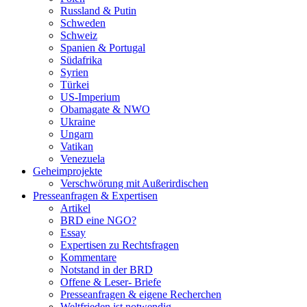
Russland & Putin
Schweden
Schweiz
Spanien & Portugal
Südafrika
Syrien
Türkei
US-Imperium
Obamagate & NWO
Ukraine
Ungarn
Vatikan
Venezuela
Geheimprojekte
Verschwörung mit Außerirdischen
Presseanfragen & Expertisen
Artikel
BRD eine NGO?
Essay
Expertisen zu Rechtsfragen
Kommentare
Notstand in der BRD
Offene & Leser- Briefe
Presseanfragen & eigene Recherchen
Weltfrieden ist notwendig