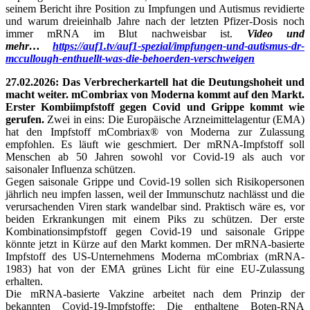
seinem Bericht ihre Position zu Impfungen und Autismus revidierte
und warum dreieinhalb Jahre nach der letzten Pfizer-Dosis noch
immer mRNA im Blut nachweisbar ist.
Video und
mehr…
https://auf1.tv/auf1-spezial/impfungen-und-autismus-dr-
mccullough-enthuellt-was-die-behoerden-verschweigen
27.02.2026: Das Verbrecherkartell hat die Deutungshoheit und
macht weiter. mCombriax von Moderna kommt auf den Markt.
Erster Kombiimpfstoff gegen Covid und Grippe kommt wie
gerufen.
Zwei in eins: Die Europäische Arzneimittelagentur (EMA)
hat den Impfstoff mCombriax® von Moderna zur Zulassung
empfohlen. Es läuft wie geschmiert. Der mRNA-Impfstoff soll
Menschen ab 50 Jahren sowohl vor Covid-19 als auch vor
saisonaler Influenza schützen.
Gegen saisonale Grippe und Covid-19 sollen sich Risikopersonen
jährlich neu impfen lassen, weil der Immunschutz nachlässt und die
verursachenden Viren stark wandelbar sind. Praktisch wäre es, vor
beiden Erkrankungen mit einem Piks zu schützen. Der erste
Kombinationsimpfstoff gegen Covid-19 und saisonale Grippe
könnte jetzt in Kürze auf den Markt kommen. Der mRNA-basierte
Impfstoff des US-Unternehmens Moderna mCombriax (mRNA-
1983) hat von der EMA grünes Licht für eine EU-Zulassung
erhalten.
Die mRNA-basierte Vakzine arbeitet nach dem Prinzip der
bekannten Covid-19-Impfstoffe: Die enthaltene Boten-RNA