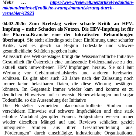
Mehr …
https://www.freiewelt.net/artikel/redaktion-
mk/pandemie/oeffentliche-zwangsimmunisierung-durch-
vernebler/42923
04.02.2026: Zum Krebstag weiter scharfe Kritik an HPV-
Impfung – mehr Schaden als Nutzen. Die HPV-Impfung ist für
die Pharma-Branche eine der lukrativsten Behandlungen
überhaupt.
Sie steht allerdings seit ihrer Einführung unter scharfer
Kritik, weil es gleich zu Beginn Todesfälle und schwere
gesundheitliche Schäden gegeben hatte.
Anlässlich des Weltkrebstages bringt die Wissenschaftliche Initiative
Gesundheit für Österreich eine umfassende Evidenzanalyse zu den
aktuell stark umworbenen HPV-Impfungen heraus. Sie soll laut
Werbung vor Gebärmutterhalskrebs und anderen Krebsarten
schützen. Es gibt aber auch 20 Jahre nach der Zulassung noch
immer keine belastbaren Daten, die diese Wirkung bestätigen
könnten. Im Gegenteil: Immer wieder kam und kommt es zu
deutlichen Hinweisen auf schwerste Nebenwirkungen und sogar
Todesfälle, so die Aussendung der Initiative
Die Hersteller vermeiden placebokontrollierte Studien und
verschleiern Hinweise auf schwere Impfschäden und eine stark
erhöhte Mortalität geimpfter Frauen. Folgestudien weisen immer
wieder dieselben Mängel auf und Reviews schließen gezielt
unbequeme Studien aus ihrer Gesamtbeurteilung aus.
„Förderungen” durch einschlägige, industrienahe Organisationen