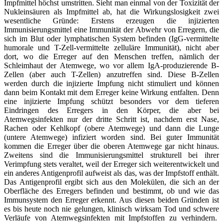
Impfmittel höchst umstritten. Sieht man einmal von der Toxizität der
Nukleinsäuren als Impfmittel ab, hat die Wirkungslosigkeit zwei
wesentliche Gründe: Erstens erzeugen die injizierten
Immunisierungsmittel eine Immunität der Abwehr von Erregern, die
sich im Blut oder lymphatischen System befinden (IgG-vermittelte
humorale und T-Zell-vermittelte zelluläre Immunität), nicht aber
dort, wo die Erreger auf den Menschen treffen, nämlich der
Schleimhaut der Atemwege, wo vor allem IgA-produzierende B-
Zellen (aber auch T-Zellen) anzutreffen sind. Diese B-Zellen
werden durch die injizierte Impfung nicht stimuliert und können
dann beim Kontakt mit dem Erreger keine Wirkung entfalten. Denn
eine injizierte Impfung schützt besonders vor dem tieferen
Eindringen des Erregers in den Körper, die aber bei
Atemwegsinfekten nur der dritte Schritt ist, nachdem erst Nase,
Rachen oder Kehlkopf (obere Atemwege) und dann die Lunge
(untere Atemwege) infiziert worden sind. Bei guter Immunität
kommen die Erreger über die oberen Atemwege gar nicht hinaus.
Zweitens sind die Immunisierungsmittel strukturell bei ihrer
Verimpfung stets veraltet, weil der Erreger sich weiterentwickelt und
ein anderes Antigenprofil aufweist als das, was der Impfstoff enthält.
Das Antigenprofil ergibt sich aus den Molekülen, die sich an der
Oberfläche des Erregers befinden und bestimmt, ob und wie das
Immunsystem den Erreger erkennt. Aus diesen beiden Gründen ist
es bis heute noch nie gelungen, klinisch wirksam Tod und schwere
Verläufe von Atemwegsinfekten mit Impfstoffen zu verhindern.