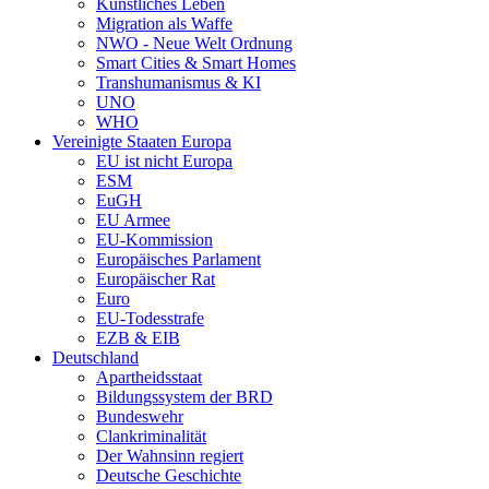
Künstliches Leben
Migration als Waffe
NWO - Neue Welt Ordnung
Smart Cities & Smart Homes
Transhumanismus & KI
UNO
WHO
Vereinigte Staaten Europa
EU ist nicht Europa
ESM
EuGH
EU Armee
EU-Kommission
Europäisches Parlament
Europäischer Rat
Euro
EU-Todesstrafe
EZB & EIB
Deutschland
Apartheidsstaat
Bildungssystem der BRD
Bundeswehr
Clankriminalität
Der Wahnsinn regiert
Deutsche Geschichte