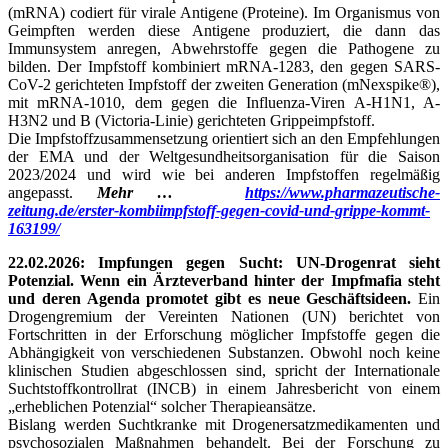
(mRNA) codiert für virale Antigene (Proteine). Im Organismus von
Geimpften werden diese Antigene produziert, die dann das
Immunsystem anregen, Abwehrstoffe gegen die Pathogene zu
bilden. Der Impfstoff kombiniert mRNA-1283, den gegen SARS-
CoV-2 gerichteten Impfstoff der zweiten Generation (mNexspike®),
mit mRNA-1010, dem gegen die Influenza-Viren A-H1N1, A-
H3N2 und B (Victoria-Linie) gerichteten Grippeimpfstoff.
Die Impfstoffzusammensetzung orientiert sich an den Empfehlungen
der EMA und der Weltgesundheitsorganisation für die Saison
2023/2024 und wird wie bei anderen Impfstoffen regelmäßig
angepasst.
Mehr …
https://www.pharmazeutische-
zeitung.de/erster-kombiimpfstoff-gegen-covid-und-grippe-kommt-
163199/
22.02.2026: Impfungen gegen Sucht: UN-Drogenrat sieht
Potenzial. Wenn ein Ärzteverband hinter der Impfmafia steht
und deren Agenda promotet gibt es neue Geschäftsideen.
Ein
Drogengremium der Vereinten Nationen (UN) berichtet von
Fortschritten in der Erforschung möglicher Impfstoffe gegen die
Abhängigkeit von verschiedenen Substanzen. Obwohl noch keine
klinischen Studien abgeschlossen sind, spricht der Internationale
Suchtstoffkontrollrat (INCB) in einem Jahresbericht von einem
„erheblichen Potenzial“ solcher Therapieansätze.
Bislang werden Suchtkranke mit Drogenersatzmedikamenten und
psychosozialen Maßnahmen behandelt. Bei der Forschung zu