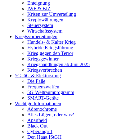
Enteignung
IWF & BIZ
Krisen zur Umverteilung
Kryptowährungen
Steuersystem
Wirtschaftssystem
Kriegsvorbereitungen
Handels- & Kalter Krieg
Hybride Kriegsführung
Krieg gegen den Terror
Kriegsgewinner
Kriegshandlungen ab Juni 2025
Kriegsverbrechen
5G, 6G & Elektrosmog
Die Falle
Frequenzwaffen
5G-Weltraumprogramm
SMART-Geräte
Wichtige Informationen
Adrenochrome
Alles Lügen, oder was?
Apartheid
Black Out
Cyberangriff
Den Haag IStGH