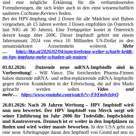
sind eine mögliche Erklärung für die verharmlosenden
Formulierungen, die sich leider auch in den einst wissenschaftlich
sauberen Cochrane-Reviews finden.
Bei der HPV-Impfung sind 2 Dosen für alle Mädchen und Buben
vorgesehen, ab 15 Jahren werden 3 Dosen empfohlen (in Österreich
laut NIG ab 30 Jahren). Eine Fertigspritze kostet in Österreich
derzeit knapp über 200€. Dieser Impfstoff gehört mit einem
Jahresumsatz 2024 von etwa 10 Milliarden US-Dollar zu den
umsatzstärksten Arzneimitteln weltweit.
Mehr
…
https://tkp.at/2026/02/04/zum-krebstag-weiter-scharfe-kritik-
an-hpv-impfung-mehr-schaden-als-nutzen/
01.02.2026: Dutzende neue mRNA-Impfstoffe sind in
Vorbereitung! -
Will Vance. Die forschenden Pharma-Firmen
haben dutzende mRNA- und selbst-replizierende mRNA-Impfstoffe
gegen diverse Krankheiten in der Erforschung, die auf den Markt
gebracht werden sollen.
Video und
mehr…
https://www.youtube.com/watch?v=FbYm4vIziyQ
26.01.2026: Nach 20 Jahren Werbung – HPV Impfstoff wird
nun neu bewertet. Der HPV Impfstoff von Merck sorgt seit
seiner Einführung im Jahr 2006 für Todesfälle, Impfschäden
und Kontroversen. Dennoch ist er weiter in den Impfplänen zu
finden und wird weiter massiv beworben.
In den USA geht nun
eine neue Arbeitsgruppe daran den Impfstoff von Grund auf neu zu