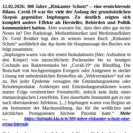
12.02.2026: 300 Jahre „Riskanter Schutz“ – eine ernüchternde
Bilanz. Covid-19 war für viele der Anfang der grundsätzlichen
Skepsis gegenüber Impfungen. Zu deutlich zeigten sich
komplett andere Effekte als Hersteller, Behörden und Politik
kommuniziert hatten.
Aber wussten Sie, dass dies alles gar nichts
Neues ist? Der Radiologe, Medizinhistoriker und Medizinaufklärer
Dr. Gerd Reuther legt dies in seinem neuen Buch „Riskanter
Schutz“ ausführlich dar. tkp fasste die Hauptaussage des Buches wie
folgt zusammen:
„Impfungen waren von den ersten Inokulationen [hier: Aufnahme in
den Körper] von menschlichem Pockeneiter bis zu heutigen
Cocktails aus Bakterientanks bei „Covid-19“ ein Blindflug. Die
Botschaft von hochgereinigten Erregern oder Antigenen in steriler
Lösung mit unbedenklichen Beistoffen als „Wirkverstärker“ traf nie
zu. Bei jeder Epidemie versagten die Entzündungssekrete oder
Retortenprodukte. Antikörper und Entzündungsreaktionen waren
immer Folge verabreichter Fremdstoffe, jedoch kein Indiz eines
immunologischen Lerneffekts. Eine dauerhafte Immunität gab es nur
nach überstandener Infektion. [...] Impfungen waren von Beginn an
ein Instrument der Machtausübung, das für die weltlichen und
kirchlichen Protagonisten höchste Priorität hatte.“
Mehr
…
https://infotakt.kla.tv/p/300-jahre-riskanter-schutz-eine-
ernuchternde