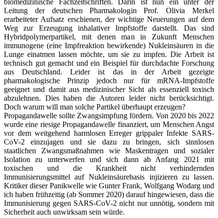
biomedizinische Fachzeitschriften. Darin ist nun ein unter der
Leitung der deutschen Pharmakologin Prof. Olivia Merkel
erarbeiteter Aufsatz erschienen, der wichtige Neuerungen auf dem
Weg zur Erzeugung inhalativer Impfstoffe darstellt. Das sind
Hybridpolymerpartikel, mit denen man in Zukunft Menschen
immunogene (eine Impfreaktion bewirkende) Nukleinsäuren in die
Lunge einatmen lassen möchte, um sie zu impfen. Die Arbeit ist
technisch gut gemacht und ein Beispiel für durchdachte Forschung
aus Deutschland. Leider ist das in der Arbeit gezeigte
pharmakologische Prinzip jedoch nur für mRNA-Impfstoffe
geeignet und damit aus medizinischer Sicht als essenziell toxisch
abzulehnen. Dies haben die Autoren leider nicht berücksichtigt.
Doch warum will man solche Partikel überhaupt erzeugen?
Propagandawelle sollte Zwangsimpfung fördern. Von 2020 bis 2022
wurde eine riesige Propagandawelle finanziert, um Menschen Angst
vor dem weitgehend harmlosen Erreger grippaler Infekte SARS-
CoV-2 einzujagen und sie dazu zu bringen, sich sinnlosen
staatlichen Zwangsmaßnahmen wie Maskentragen und sozialer
Isolation zu unterwerfen und sich dann ab Anfang 2021 mit
toxischen und die Krankheit nicht verhindernden
Immunisierungsmittel auf Nukleinsäurebasis injizieren zu lassen.
Kritiker dieser Panikwelle wie Gunter Frank, Wolfgang Wodarg und
ich haben frühzeitig (ab Sommer 2020) darauf hingewiesen, dass die
Immunisierung gegen SARS-CoV-2 nicht nur unnötig, sondern mit
Sicherheit auch unwirksam sein würde.