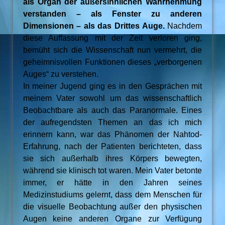
als Organ der außersinnlichen Wahrnehmung
verstanden – als Fenster zu anderen
Dimensionen – als das Drittes Auge.
Nachdem
diese Auffassung mit der Zeit verloren ging,
bemüht sich die Wissenschaft nun vermehrt, die
geheimnisvollen Funktionen dieses „verborgenen
Auges“ zu verstehen.
In meiner Jugend ging es in den Gesprächen mit
meinem Vater sowohl um das wissenschaftlich
Beobachtbare als auch das Paranormale. Eines
der aufregendsten Themen an das ich mich
erinnern kann, war das Phänomen der Nahtod-
Erfahrung, nach der Patienten berichteten, dass
sie sich außerhalb ihres Körpers bewegten,
während sie klinisch tot waren. Mein Vater betonte
immer, er hätte in den Jahren seines
Medizinstudiums gelernt, dass dem Menschen für
die visuelle Beobachtung außer den physischen
Augen keine anderen Organe zur Verfügung