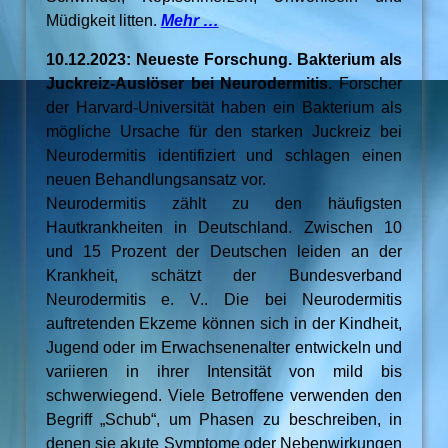
Müdigkeit litten.
Mehr …
10.12.2023: Neueste Forschung. Bakterium als
Juckreiz-Auslöser bei Neurodermitis.
Forscher
der Harvard-Universität haben ein Bakterium als
mögliche Ursache für den starken Juckreiz bei
Neurodermitis identifiziert und schlagen einen
neuen Behandlungsansatz vor.
Neurodermitis zählt zu den häufigsten
Hautkrankheiten in Deutschland. Zwischen 10
und 15 Prozent der Deutschen leiden an der
Krankheit, schätzt der Bundesverband
Neurodermitis e. V.. Die bei Neurodermitis
auftretenden Ekzeme können sich in der Kindheit,
Jugend oder im Erwachsenenalter entwickeln und
variieren in ihrer Intensität von mild bis
schwerwiegend. Viele Betroffene verwenden den
Begriff „Schub“, um Phasen zu beschreiben, in
denen sie akute Symptome oder Nebenwirkungen