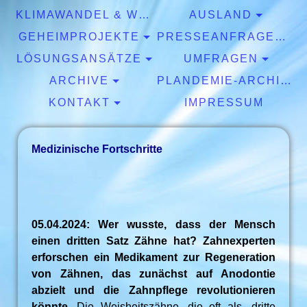
KLIMAWANDEL & WETTER
AUSLAND
GEHEIMPROJEKTE
PRESSEANFRAGEN & EXPERTISEN
LÖSUNGSANSÄTZE
UMFRAGEN
ARCHIVE
PLANDEMIE-ARCHIV
KONTAKT
IMPRESSUM
Medizinische Fortschritte
05.04.2024: Wer wusste, dass der Mensch
einen dritten Satz Zähne hat? Zahnexperten
erforschen ein Medikament zur Regeneration
von Zähnen, das zunächst auf Anodontie
abzielt und die Zahnpflege revolutionieren
könnte.
Die Weisheitszähne, die oft als „dritte