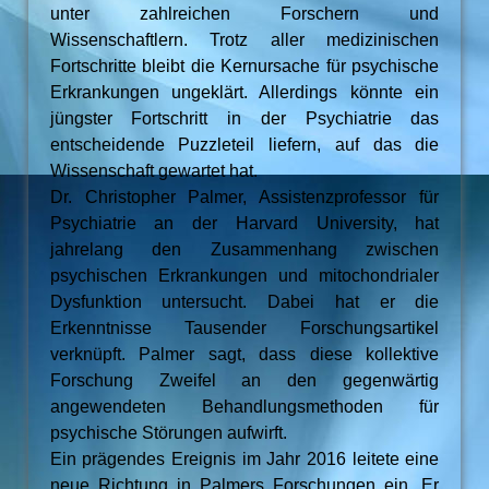
unter zahlreichen Forschern und
Wissenschaftlern. Trotz aller medizinischen
Fortschritte bleibt die Kernursache für psychische
Erkrankungen ungeklärt. Allerdings könnte ein
jüngster Fortschritt in der Psychiatrie das
entscheidende Puzzleteil liefern, auf das die
Wissenschaft gewartet hat.
Dr. Christopher Palmer, Assistenzprofessor für
Psychiatrie an der Harvard University, hat
jahrelang den Zusammenhang zwischen
psychischen Erkrankungen und mitochondrialer
Dysfunktion untersucht. Dabei hat er die
Erkenntnisse Tausender Forschungsartikel
verknüpft. Palmer sagt, dass diese kollektive
Forschung Zweifel an den gegenwärtig
angewendeten Behandlungsmethoden für
psychische Störungen aufwirft.
Ein prägendes Ereignis im Jahr 2016 leitete eine
neue Richtung in Palmers Forschungen ein. Er