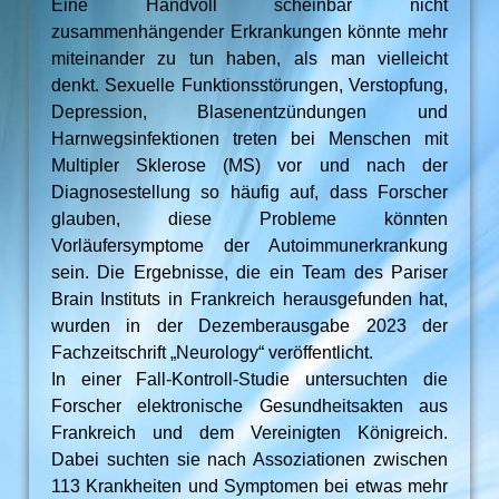
Eine Handvoll scheinbar nicht
zusammenhängender Erkrankungen könnte mehr
miteinander zu tun haben, als man vielleicht
denkt. Sexuelle Funktionsstörungen, Verstopfung,
Depression, Blasenentzündungen und
Harnwegsinfektionen treten bei Menschen mit
Multipler Sklerose (MS) vor und nach der
Diagnosestellung so häufig auf, dass Forscher
glauben, diese Probleme könnten
Vorläufersymptome der Autoimmunerkrankung
sein. Die Ergebnisse, die ein Team des Pariser
Brain Instituts in Frankreich herausgefunden hat,
wurden in der Dezemberausgabe 2023 der
Fachzeitschrift „Neurology“ veröffentlicht.
In einer Fall-Kontroll-Studie untersuchten die
Forscher elektronische Gesundheitsakten aus
Frankreich und dem Vereinigten Königreich.
Dabei suchten sie nach Assoziationen zwischen
113 Krankheiten und Symptomen bei etwas mehr