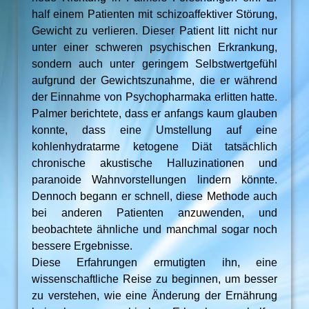
half einem Patienten mit schizoaffektiver Störung,
Gewicht zu verlieren. Dieser Patient litt nicht nur
unter einer schweren psychischen Erkrankung,
sondern auch unter geringem Selbstwertgefühl
aufgrund der Gewichtszunahme, die er während
der Einnahme von Psychopharmaka erlitten hatte.
Palmer berichtete, dass er anfangs kaum glauben
konnte, dass eine Umstellung auf eine
kohlenhydratarme ketogene Diät tatsächlich
chronische akustische Halluzinationen und
paranoide Wahnvorstellungen lindern könnte.
Dennoch begann er schnell, diese Methode auch
bei anderen Patienten anzuwenden, und
beobachtete ähnliche und manchmal sogar noch
bessere Ergebnisse.
Diese Erfahrungen ermutigten ihn, eine
wissenschaftliche Reise zu beginnen, um besser
zu verstehen, wie eine Änderung der Ernährung