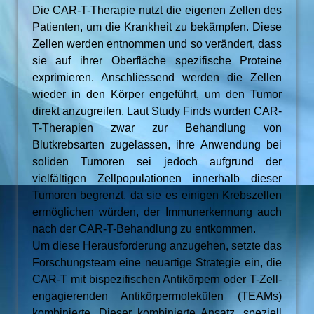
Die CAR-T-Therapie nutzt die eigenen Zellen des
Patienten, um die Krankheit zu bekämpfen. Diese
Zellen werden entnommen und so verändert, dass
sie auf ihrer Oberfläche spezifische Proteine
exprimieren. Anschliessend werden die Zellen
wieder in den Körper engeführt, um den Tumor
direkt anzugreifen. Laut Study Finds wurden CAR-
T-Therapien zwar zur Behandlung von
Blutkrebsarten zugelassen, ihre Anwendung bei
soliden Tumoren sei jedoch aufgrund der
vielfältigen Zellpopulationen innerhalb dieser
Tumoren begrenzt, da sie es einigen Krebszellen
ermöglichen würden, der Immunerkennung auch
nach der CAR-T-Behandlung zu entkommen.
Um diese Herausforderung anzugehen, setzte das
Forschungsteam eine neuartige Strategie ein, die
CAR-T mit bispezifischen Antikörpern oder T-Zell-
engagierenden Antikörpermolekülen (TEAMs)
kombinierte. Dieser kombinierte Ansatz, speziell