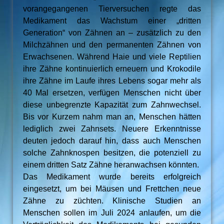
vorangegangenen Tierversuchen regte das
Medikament das Wachstum einer „dritten
Generation“ von Zähnen an – zusätzlich zu den
Milchzähnen und den permanenten Zähnen von
Erwachsenen. Während Haie und viele Reptilien
ihre Zähne kontinuierlich erneuern und Krokodile
ihre Zähne im Laufe ihres Lebens sogar mehr als
40 Mal ersetzen, verfügen Menschen nicht über
diese unbegrenzte Kapazität zum Zahnwechsel.
Bis vor Kurzem nahm man an, Menschen hätten
lediglich zwei Zahnsets. Neuere Erkenntnisse
deuten jedoch darauf hin, dass auch Menschen
solche Zahnknospen besitzen, die potenziell zu
einem dritten Satz Zähne heranwachsen könnten.
Das Medikament wurde bereits erfolgreich
eingesetzt, um bei Mäusen und Frettchen neue
Zähne zu züchten. Klinische Studien an
Menschen sollen im Juli 2024 anlaufen, um die