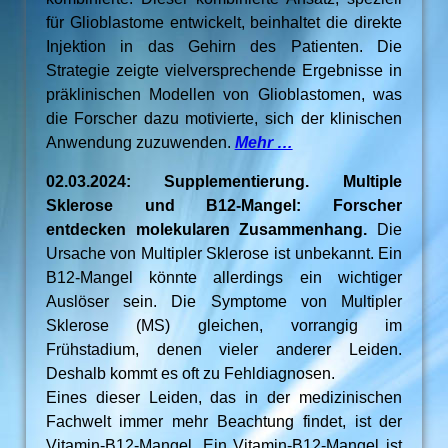
für Glioblastome entwickelt, beinhaltet die direkte
Injektion in das Gehirn des Patienten. Die
Strategie zeigte vielversprechende Ergebnisse in
präklinischen Modellen von Glioblastomen, was
die Forscher dazu motivierte, sich der klinischen
Anwendung zuzuwenden.
Mehr …
02.03.2024: Supplementierung. Multiple
Sklerose und B12-Mangel: Forscher
entdecken molekularen Zusammenhang.
Die
Ursache von Multipler Sklerose ist unbekannt. Ein
B12-Mangel könnte allerdings ein wichtiger
Auslöser sein. Die Symptome von Multipler
Sklerose (MS) gleichen, vorrangig im
Frühstadium, denen vieler anderer Leiden.
Deshalb kommt es oft zu Fehldiagnosen.
Eines dieser Leiden, das in der medizinischen
Fachwelt immer mehr Beachtung findet, ist der
Vitamin-B12-Mangel. Ein Vitamin-B12-Mangel ist