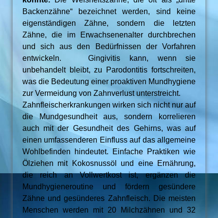
Backenzähne“ bezeichnet werden, sind keine
eigenständigen Zähne, sondern die letzten
Zähne, die im Erwachsenenalter durchbrechen
und sich aus den Bedürfnissen der Vorfahren
entwickeln. Gingivitis kann, wenn sie
unbehandelt bleibt, zu Parodontitis fortschreiten,
was die Bedeutung einer proaktiven Mundhygiene
zur Vermeidung von Zahnverlust unterstreicht.
Zahnfleischerkrankungen wirken sich nicht nur auf
die Mundgesundheit aus, sondern korrelieren
auch mit der Gesundheit des Gehirns, was auf
einen umfassenderen Einfluss auf das allgemeine
Wohlbefinden hindeutet. Einfache Praktiken wie
Ölziehen mit Kokosnussöl und eine Ernährung,
die reich an Vollwertkost ist, ergänzen die
Mundhygieneroutine und fördern gesündere
Zähne und gesünderes Zahnfleisch. Die meisten
Menschen werden mit 20 Milchzähnen und 32