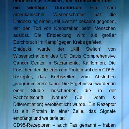
entdecken ‚Kill Switch‘, der Krebszellen tötet –
ein wichtiger Durchbruch.
Ein Team
amerikanischer Wissenschaftler hat die
Entdeckung eines „Kill Switch“ bekannt gegeben,
der den Tod von Krebszellen beim Menschen
auslöst. Die Entdeckung wird als großer
Durchbruch im Kampf gegen Krebs gefeiert.
Entdeckt wurde der „Kill Switch“ von
Wissenschaftlern des UC Davis Comprehensive
Cancer Center in Sacramento, Kalifornien. Die
Forscher identifizierten ein Protein auf dem CD95-
Rezeptor, das Krebszellen zum Absterben
„programmieren“ kann. Die Ergebnisse wurden in
einer Studie beschrieben, die in der
Fachzeitschrift „Nature“ (Cell Death &
Differentiation) veröffentlicht wurde. Ein Rezeptor
ist ein Protein in einer Zelle, das Signale
empfängt und weiterleitet.
CD95-Rezeptoren – auch Fas genannt – haben