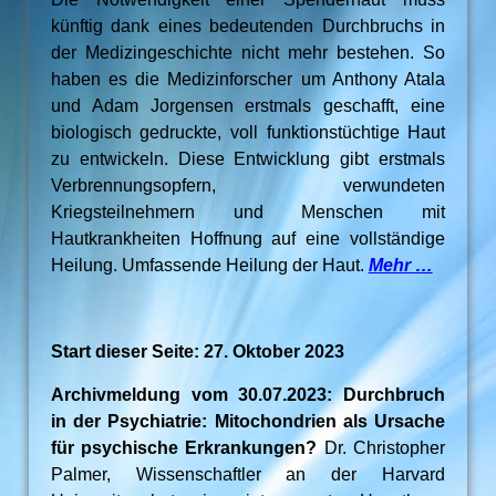
künftig dank eines bedeutenden Durchbruchs in
der Medizingeschichte nicht mehr bestehen. So
haben es die Medizinforscher um Anthony Atala
und Adam Jorgensen erstmals geschafft, eine
biologisch gedruckte, voll funktionstüchtige Haut
zu entwickeln. Diese Entwicklung gibt erstmals
Verbrennungsopfern, verwundeten
Kriegsteilnehmern und Menschen mit
Hautkrankheiten Hoffnung auf eine vollständige
Heilung. Umfassende Heilung der Haut.
Mehr …
Start dieser Seite: 27. Oktober 2023
Archivmeldung vom 30.07.2023: Durchbruch
in der Psychiatrie: Mitochondrien als Ursache
für psychische Erkrankungen?
Dr. Christopher
Palmer, Wissenschaftler an der Harvard