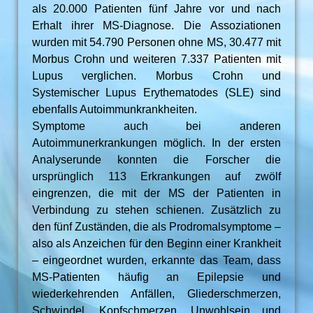
als 20.000 Patienten fünf Jahre vor und nach
Erhalt ihrer MS-Diagnose. Die Assoziationen
wurden mit 54.790 Personen ohne MS, 30.477 mit
Morbus Crohn und weiteren 7.337 Patienten mit
Lupus verglichen. Morbus Crohn und
Systemischer Lupus Erythematodes (SLE) sind
ebenfalls Autoimmunkrankheiten.
Symptome auch bei anderen
Autoimmunerkrankungen möglich. In der ersten
Analyserunde konnten die Forscher die
ursprünglich 113 Erkrankungen auf zwölf
eingrenzen, die mit der MS der Patienten in
Verbindung zu stehen schienen. Zusätzlich zu
den fünf Zuständen, die als Prodromalsymptome –
also als Anzeichen für den Beginn einer Krankheit
– eingeordnet wurden, erkannte das Team, dass
MS-Patienten häufig an Epilepsie und
wiederkehrenden Anfällen, Gliederschmerzen,
Schwindel, Kopfschmerzen, Unwohlsein und