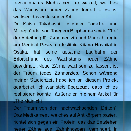
revolutionäres Medikament entwickelt, welches
das Wachstum neuer Zähne fördert – es ist
weltweit das erste seiner Art.
Dr. Katsu Takahashi, leitender Forscher und
Mitbegründer von Toregem Biopharma sowie Chef
der Abteilung für Zahnmedizin und Mundchirurgie
am Medical Research Institute Kitano Hospital in
Osaka, hat seine gesamte Laufbahn der
Erforschung des Wachstums neuer Zähne
gewidmet. „Neue Zähne wachsen zu lassen, ist
der Traum jedes Zahnarztes. Schon während
meiner Studienzeit habe ich an diesem Projekt
gearbeitet. Ich war stets überzeugt, dass ich es
realisieren könnte“, äußerte er in einem Artikel für
„The Mainichi“.
Der Traum von den nachwachsenden „Dritten“.
Das Medikament, welches auf Antikörpern basiert,
richtet sich gegen ein Protein, das das Entstehen
neuer Zähne aus „Zahnknospen“ verhindert. In