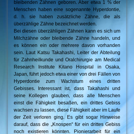
bleibenden Zähnen geboren. Aber etwa 1 % der
Menschen haben eine sogenannte Hyperdontie,
d. h. sie haben zusätzliche Zähne, die als
überzählige Zähne bezeichnet werden.
Bei diesen überzähligen Zähnen kann es sich um
Milchzähne oder bleibende Zähne handeln, und
es können ein oder mehrere davon vorhanden
sein. Laut Katsu Takahashi, Leiter der Abteilung
für Zahnheilkunde und Oralchirurgie am Medical
Research Institute Kitano Hospital in Osaka,
Japan, führt jedoch etwa einer von drei Fällen von
Hyperdontie zum Wachstum eines dritten
Gebisses. Interessant ist, dass Takahashi und
seine Kollegen glauben, dass alle Menschen
einst die Fähigkeit besaßen, ein drittes Gebiss
wachsen zu lassen, diese Fähigkeit aber im Laufe
der Zeit verloren ging. Es gibt sogar Hinweise
darauf, dass die „Knospen“ für ein drittes Gebiss
noch existieren könnten. Pionierarbeit für ein