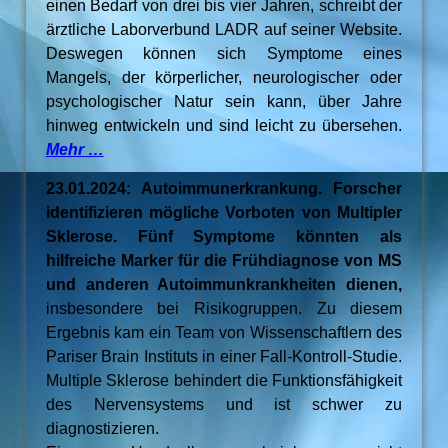
einen Bedarf von drei bis vier Jahren, schreibt der
ärztliche Laborverbund LADR auf seiner Website.
Deswegen können sich Symptome eines
Mangels, der körperlicher, neurologischer oder
psychologischer Natur sein kann, über Jahre
hinweg entwickeln und sind leicht zu übersehen.
Mehr …
23.01.2024: Autoimmunerkrankung. Forscher
identifizieren mögliche Vorboten von Multipler
Sklerose. Fünf Symptome könnten als
hilfreiche Marker für die Frühdiagnose von MS
und anderen Autoimmunkrankheiten dienen,
insbesondere bei Risikogruppen. Zu diesem
Ergebnis kam ein Team von Wissenschaftlern des
Pariser Brain Instituts in einer Fall-Kontroll-Studie.
Multiple Sklerose behindert die Funktionsfähigkeit
des Nervensystems und ist schwer zu
diagnostizieren.