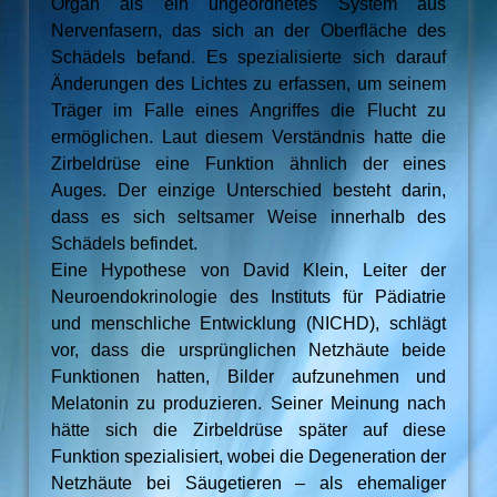
Organ als ein ungeordnetes System aus
Nervenfasern, das sich an der Oberfläche des
Schädels befand. Es spezialisierte sich darauf
Änderungen des Lichtes zu erfassen, um seinem
Träger im Falle eines Angriffes die Flucht zu
ermöglichen. Laut diesem Verständnis hatte die
Zirbeldrüse eine Funktion ähnlich der eines
Auges. Der einzige Unterschied besteht darin,
dass es sich seltsamer Weise innerhalb des
Schädels befindet.
Eine Hypothese von David Klein, Leiter der
Neuroendokrinologie des Instituts für Pädiatrie
und menschliche Entwicklung (NICHD), schlägt
vor, dass die ursprünglichen Netzhäute beide
Funktionen hatten, Bilder aufzunehmen und
Melatonin zu produzieren. Seiner Meinung nach
hätte sich die Zirbeldrüse später auf diese
Funktion spezialisiert, wobei die Degeneration der
Netzhäute bei Säugetieren – als ehemaliger