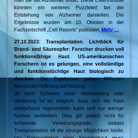
man sie bei Alzheimer findet. Diese Erkenntnisse
könnten ein weiteres Puzzleteil bei der
Entstehung von Alzheimer darstellen. Die
Ergebnisse wurden am 10. Oktober in der
Fachzeitschrift „Cell Reports“ publiziert.
Mehr …
27.10.2023: Transplantation. Lichtblick für
Brand- und Säureopfer: Forscher drucken voll
funktionsfähige Haut. US-amerikanischen
Forschern ist es gelungen, eine vollständige
und funktionstüchtige Haut biologisch zu
drucken.
Die Ergebnisse geben Millionen
Menschen Hoffnung auf Heilung.
Je nach Schwere einer Verbrennung oder
Verätzung ist es möglich, dass sich die Haut
weitgehend regenerieren kann und nur wenige
Narben verbleiben. Dies gilt jedoch nicht für
schwerste Verletzungsgrade, sodass
Transplantation oft die einzige Möglichkeit bleibt.
Die Notwendigkeit einer Spenderhaut muss