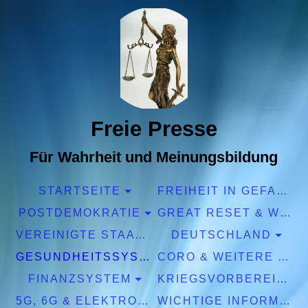
Freie Presse
Für Wahrheit und Meinungsbildung
STARTSEITE
FREIHEIT IN GEFAHR
POSTDEMOKRATIE
GREAT RESET & WEF
VEREINIGTE STAATEN EUROPA
DEUTSCHLAND
GESUNDHEITSSYSTEM
CORO & WEITERE PANDEMIEN
FINANZSYSTEM
KRIEGSVORBEREITUNGEN
5G, 6G & ELEKTROSMOG
WICHTIGE INFORMATIONEN