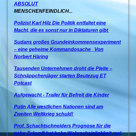
ABSOLUT
MENSCHENFEINDLICH...
Polizist Karl Hilz Die Politik entfaltet eine
Macht, die es sonst nur in Diktaturen gibt
Sudans großes Grundeinkommensexperiment
– eine geheime Kommandosache Von
Norbert Häring
Tausenden Unternehmen droht die Pleite –
Schnäppchenjäger starten Beutezug ET
Potcast
Aufgewacht - Trailer für Befreit die Kinder
Putin Alle westlichen Nationen sind am
Zweiten Weltkrieg schuld!
Prof. Schachtschneiders Prognose für die
nahe Zukunft hat hohe Wahrscheinlichkeit real