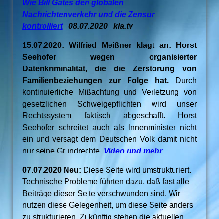
Wie Bill Gates den globalen
Nachrichtenverkehr und die Zensur
kontrolliert
08.07.2020 kla.tv
15.07.2020: Wilfried Meißner klagt an: Horst
Seehofer wegen organisierter
Datenkriminalität, die die Zerstörung von
Familienbeziehungen zur Folge hat.
Durch
kontinuierliche Mißachtung und Verletzung von
gesetzlichen Schweigepflichten wird unser
Rechtssystem faktisch abgeschafft. Horst
Seehofer schreitet auch als Innenminister nicht
ein und versagt dem Deutschen Volk damit nicht
nur seine Grundrechte.
Video und mehr …
07.07.2020 Neu:
Diese Seite wird umstrukturiert.
Technische Probleme führten dazu, daß fast alle
Beiträge dieser Seite verschwunden sind. Wir
nutzen diese Gelegenheit, um diese Seite anders
zu strukturieren. Zukünftig stehen die aktuellen