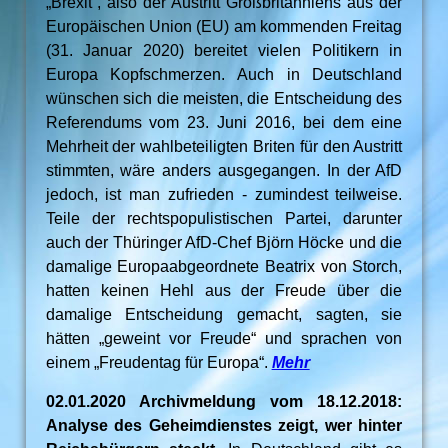
„Brexit“, also der Austritt Großbritanniens aus der
Europäischen Union (EU) am kommenden Freitag
(31. Januar 2020) bereitet vielen Politikern in
Europa Kopfschmerzen. Auch in Deutschland
wünschen sich die meisten, die Entscheidung des
Referendums vom 23. Juni 2016, bei dem eine
Mehrheit der wahlbeteiligten Briten für den Austritt
stimmten, wäre anders ausgegangen. In der AfD
jedoch, ist man zufrieden - zumindest teilweise.
Teile der rechtspopulistischen Partei, darunter
auch der Thüringer AfD-Chef Björn Höcke und die
damalige Europaabgeordnete Beatrix von Storch,
hatten keinen Hehl aus der Freude über die
damalige Entscheidung gemacht, sagten, sie
hätten „geweint vor Freude“ und sprachen von
einem „Freudentag für Europa“.
Mehr
02.01.2020 Archivmeldung vom 18.12.2018:
Analyse des Geheimdienstes zeigt, wer hinter