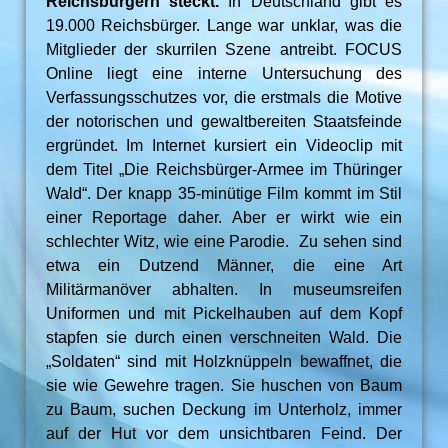
Reichsbürgern steckt.
In Deutschland gibt es
19.000 Reichsbürger. Lange war unklar, was die
Mitglieder der skurrilen Szene antreibt. FOCUS
Online liegt eine interne Untersuchung des
Verfassungsschutzes vor, die erstmals die Motive
der notorischen und gewaltbereiten Staatsfeinde
ergründet. Im Internet kursiert ein Videoclip mit
dem Titel „Die Reichsbürger-Armee im Thüringer
Wald“. Der knapp 35-minütige Film kommt im Stil
einer Reportage daher. Aber er wirkt wie ein
schlechter Witz, wie eine Parodie. Zu sehen sind
etwa ein Dutzend Männer, die eine Art
Militärmanöver abhalten. In museumsreifen
Uniformen und mit Pickelhauben auf dem Kopf
stapfen sie durch einen verschneiten Wald. Die
„Soldaten“ sind mit Holzknüppeln bewaffnet, die
sie wie Gewehre tragen. Sie huschen von Baum
zu Baum, suchen Deckung im Unterholz, immer
auf der Hut vor dem unsichtbaren Feind. Der