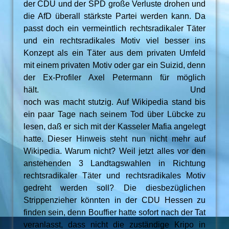
der CDU und der SPD große Verluste drohen und
die AfD überall stärkste Partei werden kann. Da
passt doch ein vermeintlich rechtsradikaler Täter
und ein rechtsradikales Motiv viel besser ins
Konzept als ein Täter aus dem privaten Umfeld
mit einem privaten Motiv oder gar ein Suizid, denn
der Ex-Profiler Axel Petermann für möglich
hält. Und
noch was macht stutzig. Auf Wikipedia stand bis
ein paar Tage nach seinem Tod über Lübcke zu
lesen, daß er sich mit der Kasseler Mafia angelegt
hatte. Dieser Hinweis steht nun nicht mehr auf
Wikipedia. Warum nicht? Weil jetzt alles vor den
anstehenden 3 Landtagswahlen in Richtung
rechtsradikaler Täter und rechtsradikales Motiv
gedreht werden soll? Die diesbezüglichen
Strippenzieher könnten in der CDU Hessen zu
finden sein, denn Bouffier hatte sofort nach der Tat
veranlasst, dass nicht die zuständige Kripo in