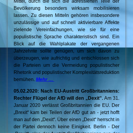
Mittel, durch die sich die adressierten Teile der
Bevölkerung besonders wirksam mobilisieren
lassen. Zu diesen Mitteln gehören insbesondere
unzulässige und auf schnell aktivierbare Affekte
zielende Vereinfachungen, wie sie für eine
populistische Sprache charakteristisch sind. Ein
Blick auf die Wahlplakate der vergangenen
Jahrzehnte sollte genügen, um sich davon zu
überzeugen, wie aufrichtig und entschlossen sich
die Parteien um die Vermeidung populistischer
Rhetorik und populistischer Komplexitätsreduktion
bemühen.
Mehr …
05.02.2020: Nach EU-Austritt Großbritanniens:
Rechter Flügel der AfD will den „Dexit“.
Am 31.
Januar 2020 verlässt Großbritannien die EU. Der
„Brexit“ kam bei Teilen der AfD gut an - jetzt hofft
man auf den „Dexit“. Über einen „Dexit“ herrscht in
der Partei dennoch keine Einigkeit. Berlin - Der