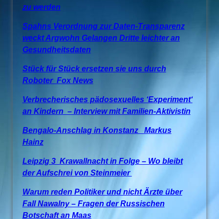
zu werden
Spahns Verordnung zur Daten-Transparenz
weckt Argwohn Gelangen Dritte leichter an
Gesundheitsdaten
Stück für Stück ersetzen sie uns durch
Roboter Fox News
Verbrecherisches pädosexuelles ‘Experiment‘
an Kindern – Interview mit Familien-Aktivistin
Bengalo-Anschlag in Konstanz Markus
Hainz
Leipzig 3 Krawallnacht in Folge – Wo bleibt
der Aufschrei von Steinmeier
Warum reden Politiker und nicht Ärzte über
Fall Nawalny – Fragen der Russischen
Botschaft an Maas