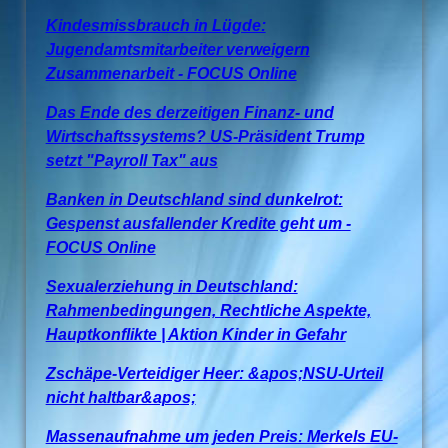
Kindesmissbrauch in Lügde:
Jugendamtsmitarbeiter verweigern
Zusammenarbeit - FOCUS Online
Das Ende des derzeitigen Finanz- und
Wirtschaftssystems? US-Präsident Trump
setzt "Payroll Tax" aus
Banken in Deutschland sind dunkelrot:
Gespenst ausfallender Kredite geht um -
FOCUS Online
Sexualerziehung in Deutschland:
Rahmenbedingungen, Rechtliche Aspekte,
Hauptkonflikte | Aktion Kinder in Gefahr
Zschäpe-Verteidiger Heer: &apos;NSU-Urteil
nicht haltbar&apos;
Massenaufnahme um jeden Preis: Merkels EU-