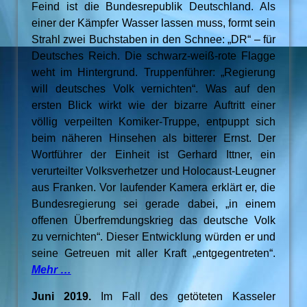
Feind ist die Bundesrepublik Deutschland. Als
einer der Kämpfer Wasser lassen muss, formt sein
Strahl zwei Buchstaben in den Schnee: „DR“ – für
Deutsches Reich. Die schwarz-weiß-rote Flagge
weht im Hintergrund. Truppenführer: „Regierung
will deutsches Volk vernichten“. Was auf den
ersten Blick wirkt wie der bizarre Auftritt einer
völlig verpeilten Komiker-Truppe, entpuppt sich
beim näheren Hinsehen als bitterer Ernst. Der
Wortführer der Einheit ist Gerhard Ittner, ein
verurteilter Volksverhetzer und Holocaust-Leugner
aus Franken. Vor laufender Kamera erklärt er, die
Bundesregierung sei gerade dabei, „in einem
offenen Überfremdungskrieg das deutsche Volk
zu vernichten“. Dieser Entwicklung würden er und
seine Getreuen mit aller Kraft „entgegentreten“.
Mehr …
Juni 2019.
Im Fall des getöteten Kasseler