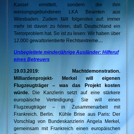
Kassel ermittelt, sondern die ihm
weisungsgebundenen LKA Beamten aus
Wiesbaden.
Zudem fällt folgendes auf: immer
mehr ist davon zu hören, daß Deutschland ein
Terrorproblem hat. So ist zu lesen:
Wir haben über
12.000 gewaltorientierte Rechtsextreme....
Unbegleitete minderjährige Ausländer: Hilferuf
eines Betreuers
19.03.2019: Machtdemonstration.
Milliardenprojekt- Merkel will eigenen
Flugzeugträger – was das Projekt kosten
würde.
Die Kanzlerin setzt auf eine stärkere
europäische Verteidigung. Sie will einen
Flugzeugträger – in Zusammenarbeit mit
Frankreich. Berlin. Kühle Brise aus Paris: Der
Vorschlag von Bundeskanzlerin Angela Merkel,
gemeinsam mit Frankreich einen europäischen