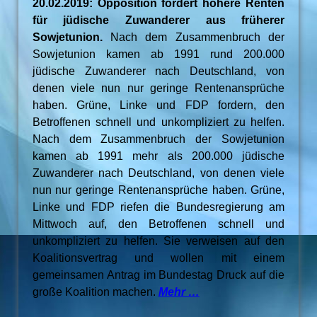
20.02.2019: Opposition fordert höhere Renten
für jüdische Zuwanderer aus früherer
Sowjetunion.
Nach dem Zusammenbruch der
Sowjetunion kamen ab 1991 rund 200.000
jüdische Zuwanderer nach Deutschland, von
denen viele nun nur geringe Rentenansprüche
haben. Grüne, Linke und FDP fordern, den
Betroffenen schnell und unkompliziert zu helfen.
Nach dem Zusammenbruch der Sowjetunion
kamen ab 1991 mehr als 200.000 jüdische
Zuwanderer nach Deutschland, von denen viele
nun nur geringe Rentenansprüche haben. Grüne,
Linke und FDP riefen die Bundesregierung am
Mittwoch auf, den Betroffenen schnell und
unkompliziert zu helfen. Sie verweisen auf den
Koalitionsvertrag und wollen mit einem
gemeinsamen Antrag im Bundestag Druck auf die
große Koalition machen.
Mehr …