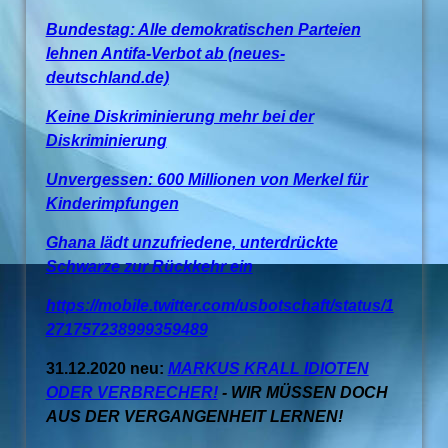
Bundestag: Alle demokratischen Parteien
lehnen Antifa-Verbot ab (neues-
deutschland.de)
Keine Diskriminierung mehr bei der
Diskriminierung
Unvergessen: 600 Millionen von Merkel für
Kinderimpfungen
Ghana lädt unzufriedene, unterdrückte
Schwarze zur Rückkehr ein
https://mobile.twitter.com/usbotschaft/status/1
271757238999359489
31.12.2020 neu:
MARKUS KRALL IDIOTEN
ODER VERBRECHER!
- WIR MÜSSEN DOCH
AUS DER VERGANGENHEIT LERNEN!