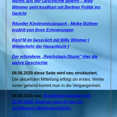
Nichts aus der Geschichte gelernt – Willy
Wimmer geht knallhart mit Berliner Politik ins
Gericht
Ritueller Kindesmissbrauch - Meike Büttner
erzählt von ihren Erinnerungen
KenFM im Gespräch mit Willy Wimmer (
Wiederkehr der Hasardeure )
Der erfundene „Reichstags-Sturm“ Hier die
wahre Geschichte
08.08.2020 diese Seite wird neu strukturiert.
Die aktuellsten Mitteilung erfolgt als erstes. Weiter
runter gehend kommt man in die Vergangenheit.
08.08.2020 neu:
Bundesgesetzblatt vom
22.05.2020. Analyse nach Art des Dr.
Schiffmann (Widerstand2020).