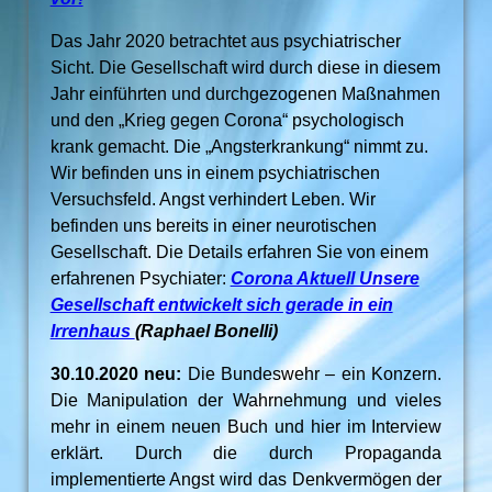
Das Jahr 2020 betrachtet aus psychiatrischer
Sicht. Die Gesellschaft wird durch diese in diesem
Jahr einführten und durchgezogenen Maßnahmen
und den „Krieg gegen Corona“ psychologisch
krank gemacht. Die „Angsterkrankung“ nimmt zu.
Wir befinden uns in einem psychiatrischen
Versuchsfeld. Angst verhindert Leben. Wir
befinden uns bereits in einer neurotischen
Gesellschaft. Die Details erfahren Sie von einem
erfahrenen Psychiater:
Corona Aktuell Unsere
Gesellschaft entwickelt sich gerade in ein
Irrenhaus
(Raphael Bonelli)
30.10.2020 neu:
Die Bundeswehr – ein Konzern.
Die Manipulation der Wahrnehmung und vieles
mehr in einem neuen Buch und hier im Interview
erklärt. Durch die durch Propaganda
implementierte Angst wird das Denkvermögen der