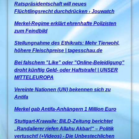
Ratspräsidentschaft will neues
Flüchtlingsrecht durchdrücken › Jouwatch
Merkel-Regime erklärt ehrenhafte Polizisten
zum Feindbild
Stellungnahme des Ethikrats: Mehr Tierwohl,
höhere Fleischpreise | tagesschau.de
Bei falschem "Like" oder "Online-Beleidigung"
droht künftig Geld- oder Haftstrafe! | UNSER
MITTELEUROPA
Vereinte Nationen (UN) bekennen sich zu
Antifa
Merkel gab Antifa-Anhängern 1 Million Euro
Stuttgart-Krawalle: BILD-Zeitung berichtet
„Randalierer riefen Allahu Akbar!“ – Politik
vertuscht! (+Videos) - Die Unbestechlichen