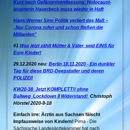
Kurz nach Gefängnis­entlassung: Holocaust­
leugnerin Haverbeck muss wieder in Haft
Hans-Werner Sinn Politik verliert das Maß –
„Nur Corona rufen und schon fließen die
Milliarden“
#1
Was jetzt zählt Mütter & Väter, seid EINS für
Eure Kinder!
29.12.2020 neu:
Berlin 18.11.2020 - Ein dunkler
Tag für diese BRD-Deepstatler und deren
POLIZEI!
KW20-38 Jetzt KOMPLETT!! ohne
Ballweg Lockdown II Widerstand!
Christoph
Hörstel 2020-9-18
Einfach irre: Ärztin aus Sachsen fälscht
Impfausweise von Kindern!
Pirna - Die
Sächsische Landesärztekammer hat nach