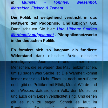
in
Münster - Tönnies, Wiesenhof,
Metzelder...Fleisch & Zement
Die Politik ist weitgehend verstrickt in das
Netzwerk der Pädophilie. Unglaublich?
Gut.
Dann schauen Sie hier:
Udo Ulfkotte Starkes
Mordmotiv aufgetaucht
- Pädophilennetzwerke
in der deutschen Politik.
Es formiert sich so langsam ein fundierte
Widerstand
dank ethischer Ärzte, ethischer
investigativer Journalisten und immer mehr
Menschen, die es wagen das Maul aufzumachen,
um zu sagen was Sache ist. Die Wahrheit kommt
immer mehr ans Licht. Eines ist noch anzufügen:
noch gibt es Politiker mit Ethik, Moral, Würde und
dem Wissen, daß sie dem Volk, den Menschen
und auch dem Leben verpflichtet sind. Und denen
gilt es nun zu sagen: Schreit es laut im
Bundestag: „So nicht!!!“ - Misstrauensantrag,