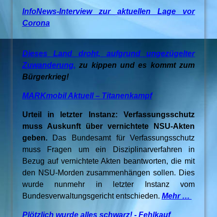
InfoNews-Interview zur aktuellen Lage vor
Corona
Dieses Land droht, aufgrund ungezügelter
Zuwanderung,
zu kippen und es kommt zum
Bürgerkrieg!
MARKmobil Aktuell – Titanenkampf
Urteil in letzter Instanz: Verfassungsschutz
muss Auskunft über vernichtete NSU-Akten
geben.
Das Bundesamt für Verfassungsschutz
muss Fragen um ein Disziplinarverfahren in
Bezug auf vernichtete Akten beantworten, die mit
den NSU-Morden zusammenhängen sollen. Dies
wurde nunmehr in letzter Instanz vom
Bundesverwaltungsgericht entschieden.
Mehr …
Plötzlich wurde alles schwarz! - Fehlkauf