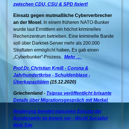
zwischen CDU, CSU & SPD fixiert!
Einsatz gegen mutmaßliche Cyberverbrecher
an der Mosel.
In einem früheren NATO-Bunker
wurde laut Ermittlern ein höchst kriminelles
Rechenzentrum betrieben. Eine kriminelle Bande
soll über Darknet-Server mehr als 200.000
Straftaten ermöglicht haben. Es gab einen
„Cyberbunker“-Prozess.
Mehr …
Prof.Dr. Christian Kreiß - Corona &
Jahrhundertkrise - Schuldenblase -
Überkapazitäten
(15.12.2020)
Griechenland -
Tsipras veröffentlicht brisante
Details über Migrationsgespräch mit Merkel
Regierung bereitet massiven Einsatz der
Bundeswehr im Innern vor - World Socialist
Web Site