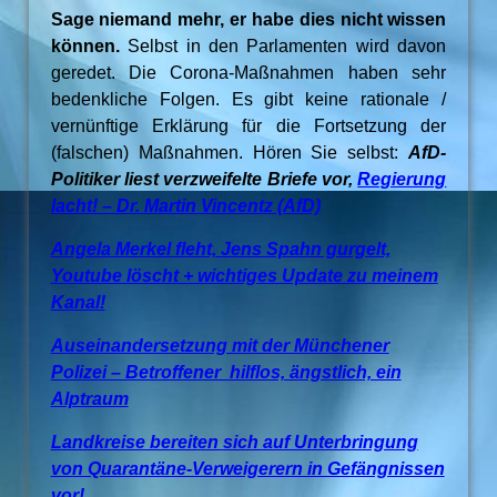
Sage niemand mehr, er habe dies nicht wissen
können.
Selbst in den Parlamenten wird davon
geredet. Die Corona-Maßnahmen haben sehr
bedenkliche Folgen. Es gibt keine rationale /
vernünftige Erklärung für die Fortsetzung der
(falschen) Maßnahmen. Hören Sie selbst:
AfD-
Politiker liest verzweifelte Briefe vor,
Regierung
lacht! – Dr. Martin Vincentz (AfD)
Angela Merkel fleht, Jens Spahn gurgelt,
Youtube löscht + wichtiges Update zu meinem
Kanal!
Auseinandersetzung mit der Münchener
Polizei – Betroffener hilflos, ängstlich, ein
Alptraum
Landkreise bereiten sich auf Unterbringung
von Quarantäne-Verweigerern in Gefängnissen
vor!