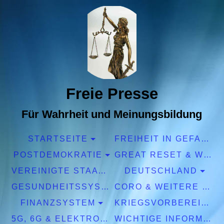
Freie Presse
Für Wahrheit und Meinungsbildung
STARTSEITE
FREIHEIT IN GEFAHR
POSTDEMOKRATIE
GREAT RESET & WEF
VEREINIGTE STAATEN EUROPA
DEUTSCHLAND
GESUNDHEITSSYSTEM
CORO & WEITERE PANDEMIEN
FINANZSYSTEM
KRIEGSVORBEREITUNGEN
5G, 6G & ELEKTROSMOG
WICHTIGE INFORMATIONEN