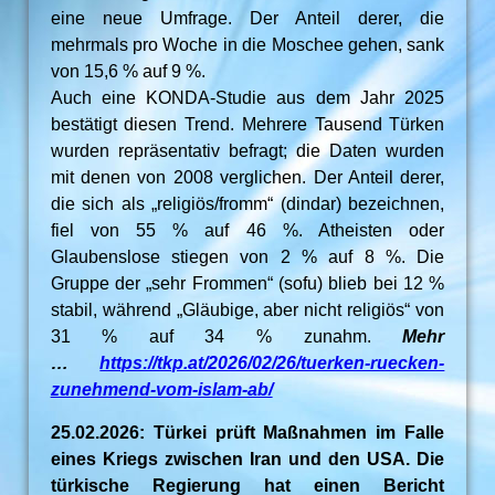
eine neue Umfrage. Der Anteil derer, die
mehrmals pro Woche in die Moschee gehen, sank
von 15,6 % auf 9 %.
Auch eine KONDA-Studie aus dem Jahr 2025
bestätigt diesen Trend. Mehrere Tausend Türken
wurden repräsentativ befragt; die Daten wurden
mit denen von 2008 verglichen. Der Anteil derer,
die sich als „religiös/fromm“ (dindar) bezeichnen,
fiel von 55 % auf 46 %. Atheisten oder
Glaubenslose stiegen von 2 % auf 8 %. Die
Gruppe der „sehr Frommen“ (sofu) blieb bei 12 %
stabil, während „Gläubige, aber nicht religiös“ von
31 % auf 34 % zunahm.
Mehr
…
https://tkp.at/2026/02/26/tuerken-ruecken-
zunehmend-vom-islam-ab/
25.02.2026: Türkei prüft Maßnahmen im Falle
eines Kriegs zwischen Iran und den USA. Die
türkische Regierung hat einen Bericht