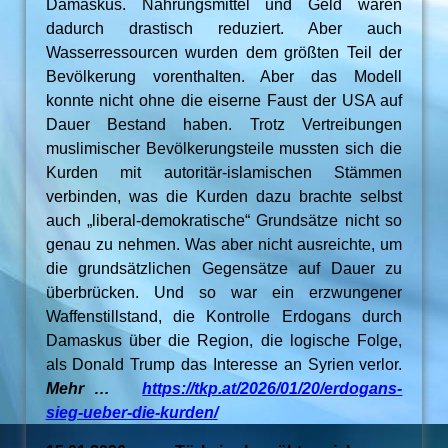
Damaskus. Nahrungsmittel und Geld waren
dadurch drastisch reduziert. Aber auch
Wasserressourcen wurden dem größten Teil der
Bevölkerung vorenthalten. Aber das Modell
konnte nicht ohne die eiserne Faust der USA auf
Dauer Bestand haben. Trotz Vertreibungen
muslimischer Bevölkerungsteile mussten sich die
Kurden mit autoritär-islamischen Stämmen
verbinden, was die Kurden dazu brachte selbst
auch „liberal-demokratische“ Grundsätze nicht so
genau zu nehmen. Was aber nicht ausreichte, um
die grundsätzlichen Gegensätze auf Dauer zu
überbrücken. Und so war ein erzwungener
Waffenstillstand, die Kontrolle Erdogans durch
Damaskus über die Region, die logische Folge,
als Donald Trump das Interesse an Syrien verlor.
Mehr …
https://tkp.at/2026/01/20/erdogans-
sieg-ueber-die-kurden/