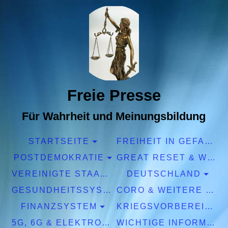
Freie Presse
Für Wahrheit und Meinungsbildung
STARTSEITE
FREIHEIT IN GEFAHR
POSTDEMOKRATIE
GREAT RESET & WEF
VEREINIGTE STAATEN EUROPA
DEUTSCHLAND
GESUNDHEITSSYSTEM
CORO & WEITERE PANDEMIEN
FINANZSYSTEM
KRIEGSVORBEREITUNGEN
5G, 6G & ELEKTROSMOG
WICHTIGE INFORMATIONEN