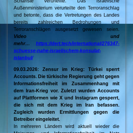
Schärfste verurteilte. Das israelische
Außenministerium verurteilte den Terroranschlag
und betonte, dass die Vertretungen des Landes
bereits zahlreichen Bedrohungen und
Terroranschlägen ausgesetzt gewesen seien.
Video und
mehr…
https://dert.tech/international/276347-
schuesse-nahe-israelischem-konsulat-
istanbul/
09.03.2026: Zensur im Krieg: Türkei sperrt
Accounts. Die türkische Regierung geht gegen
Informationsfreiheit im Zusammenhang mit
dem Iran-Krieg vor. Zuletzt wurden Accounts
auf Plattformen wie X und Instagram gesperrt,
die sich mit dem Krieg im Iran befassen.
Zugleich wurden Ermittlungen gegen die
Betreiber eingeleitet.
In mehreren Ländern wird aktuell wieder die