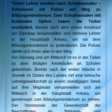
Türkei: Lehrer streiken nach Schulmassaker –
Schubserei mit Polizei auf Weg zu
Bildungsministerium. Zwei Schulmassaker mit
Dutzenden Opfern haben die Türkei
erschüttert.
Bereits nach dem ersten Amoklauf
am Dienstag versammelten sich mehrere Lehrer
in der Hauptstadt Ankara, um vor dem
Bildungsministerium zu protestieren. Die Polizei
stellte sich ihnen aber in den Weg.
Am Dienstag und am Mittwoch ist es in der Türkei
zu zwei blutigen Amokläufen an Schulen
gekommen. Bereits nach der ersten Attacke in
Siverek im Süden des Landes rief eine türkische
Lehrergewerkschaft zu einem zweitägigen Streik
auf. Ihre Mitglieder versammelten sich am
Mittwoch in der Hauptstadt Ankara, um
gemeinsam zum Bildungsministerium zu ziehen.
Der Vorsitzende der Gewerkschaft der
Beschäftigten im Bildungs- und