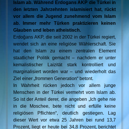
Islam ab. Während Erdogans AKP die Türkei in
den letzten Jahrzehnten islamisiert hat, rückt
vor allem die Jugend zunehmend vom Islam
ab. Immer mehr Türken praktizieren keinen
Glauben und leben atheistisch.
Erdoğans AKP, die seit 2002 in der Türkei regiert,
wendet sich an eine religiöse Wählerschaft. Sie
hat den Islam zu einem zentralen Element
staatlicher Politik gemacht – nachdem er unter
kemalistischer Laizität stark kontrolliert und
marginalisiert worden war – und wiederholt das
Ziel einer „frommen Generation“ betont.
In Wahrheit rücken jedoch vor allem junge
Menschen in der Türkei vermehrt vom Islam ab.
So ist der Anteil derer, die angeben „Ich gehe nie
in die Moschee, bete nicht und erfülle keine
religiösen Pflichten“, deutlich gestiegen. Lag
dieser Wert vor etwa 25 Jahren bei rund 13,7
Prozent, liegt er heute bei 34,8 Prozent, berichtet