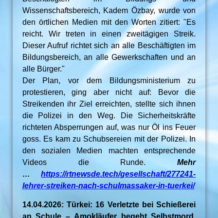
Wissenschaftsbereich, Kadem Özbay, wurde von
den örtlichen Medien mit den Worten zitiert: "Es
reicht. Wir treten in einen zweitägigen Streik.
Dieser Aufruf richtet sich an alle Beschäftigten im
Bildungsbereich, an alle Gewerkschaften und an
alle Bürger."
Der Plan, vor dem Bildungsministerium zu
protestieren, ging aber nicht auf: Bevor die
Streikenden ihr Ziel erreichten, stellte sich ihnen
die Polizei in den Weg. Die Sicherheitskräfte
richteten Absperrungen auf, was nur Öl ins Feuer
goss. Es kam zu Schubsereien mit der Polizei. In
den sozialen Medien machten entsprechende
Videos die Runde.
Mehr
…
https://rtnewsde.tech/gesellschaft/277241-
lehrer-streiken-nach-schulmassaker-in-tuerkei/
14.04.2026: Türkei: 16 Verletzte bei Schießerei
an Schule – Amokläufer begeht Selbstmord.