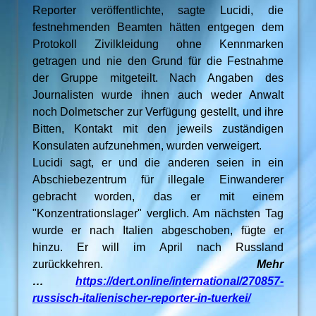
Reporter veröffentlichte, sagte Lucidi, die
festnehmenden Beamten hätten entgegen dem
Protokoll Zivilkleidung ohne Kennmarken
getragen und nie den Grund für die Festnahme
der Gruppe mitgeteilt. Nach Angaben des
Journalisten wurde ihnen auch weder Anwalt
noch Dolmetscher zur Verfügung gestellt, und ihre
Bitten, Kontakt mit den jeweils zuständigen
Konsulaten aufzunehmen, wurden verweigert.
Lucidi sagt, er und die anderen seien in ein
Abschiebezentrum für illegale Einwanderer
gebracht worden, das er mit einem
"Konzentrationslager" verglich. Am nächsten Tag
wurde er nach Italien abgeschoben, fügte er
hinzu. Er will im April nach Russland
zurückkehren.
Mehr
…
https://dert.online/international/270857-
russisch-italienischer-reporter-in-tuerkei/