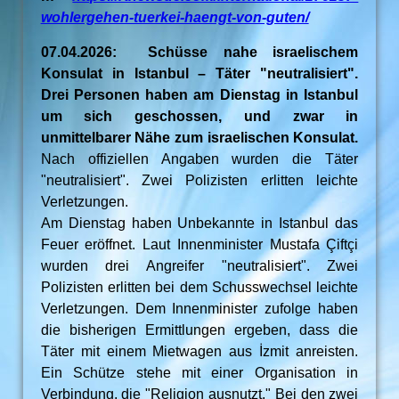
wohlergehen-tuerkei-haengt-von-guten/
07.04.2026: Schüsse nahe israelischem
Konsulat in Istanbul – Täter "neutralisiert".
Drei Personen haben am Dienstag in Istanbul
um sich geschossen, und zwar in
unmittelbarer Nähe zum israelischen Konsulat.
Nach offiziellen Angaben wurden die Täter
"neutralisiert". Zwei Polizisten erlitten leichte
Verletzungen.
Am Dienstag haben Unbekannte in Istanbul das
Feuer eröffnet. Laut Innenminister Mustafa Çiftçi
wurden drei Angreifer "neutralisiert". Zwei
Polizisten erlitten bei dem Schusswechsel leichte
Verletzungen. Dem Innenminister zufolge haben
die bisherigen Ermittlungen ergeben, dass die
Täter mit einem Mietwagen aus İzmit anreisten.
Ein Schütze stehe mit einer Organisation in
Verbindung, die "Religion ausnutzt." Bei den zwei