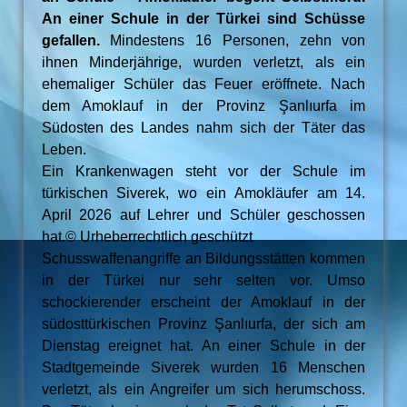
An einer Schule in der Türkei sind Schüsse
gefallen.
Mindestens 16 Personen, zehn von
ihnen Minderjährige, wurden verletzt, als ein
ehemaliger Schüler das Feuer eröffnete. Nach
dem Amoklauf in der Provinz Şanlıurfa im
Südosten des Landes nahm sich der Täter das
Leben.
Ein Krankenwagen steht vor der Schule im
türkischen Siverek, wo ein Amokläufer am 14.
April 2026 auf Lehrer und Schüler geschossen
hat.© Urheberrechtlich geschützt
Schusswaffenangriffe an Bildungsstätten kommen
in der Türkei nur sehr selten vor. Umso
schockierender erscheint der Amoklauf in der
südosttürkischen Provinz Şanlıurfa, der sich am
Dienstag ereignet hat. An einer Schule in der
Stadtgemeinde Siverek wurden 16 Menschen
verletzt, als ein Angreifer um sich herumschoss.