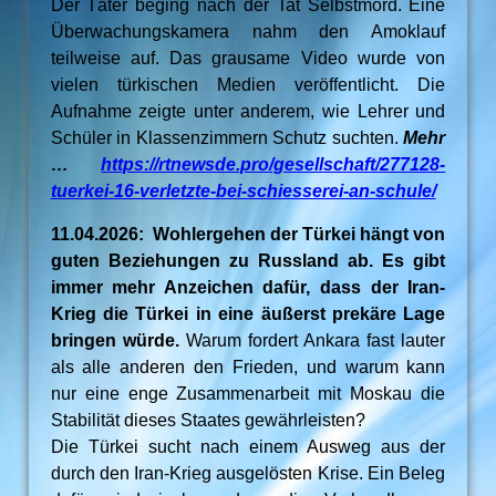
Der Täter beging nach der Tat Selbstmord. Eine
Überwachungskamera nahm den Amoklauf
teilweise auf. Das grausame Video wurde von
vielen türkischen Medien veröffentlicht. Die
Aufnahme zeigte unter anderem, wie Lehrer und
Schüler in Klassenzimmern Schutz suchten.
Mehr
…
https://rtnewsde.pro/gesellschaft/277128-
tuerkei-16-verletzte-bei-schiesserei-an-schule/
11.04.2026: Wohlergehen der Türkei hängt von
guten Beziehungen zu Russland ab. Es gibt
immer mehr Anzeichen dafür, dass der Iran-
Krieg die Türkei in eine äußerst prekäre Lage
bringen würde.
Warum fordert Ankara fast lauter
als alle anderen den Frieden, und warum kann
nur eine enge Zusammenarbeit mit Moskau die
Stabilität dieses Staates gewährleisten?
Die Türkei sucht nach einem Ausweg aus der
durch den Iran-Krieg ausgelösten Krise. Ein Beleg