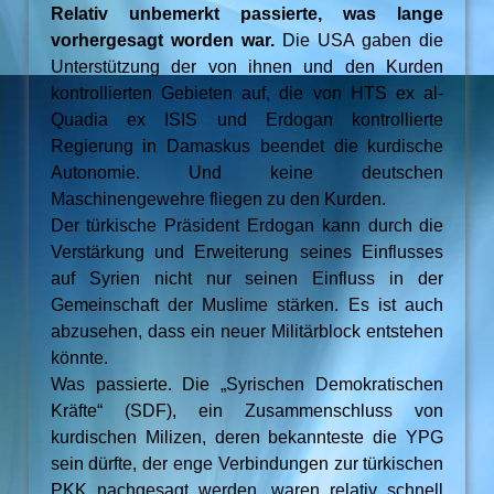
Relativ unbemerkt passierte, was lange
vorhergesagt worden war.
Die USA gaben die
Unterstützung der von ihnen und den Kurden
kontrollierten Gebieten auf, die von HTS ex al-
Quadia ex ISIS und Erdogan kontrollierte
Regierung in Damaskus beendet die kurdische
Autonomie. Und keine deutschen
Maschinengewehre fliegen zu den Kurden.
Der türkische Präsident Erdogan kann durch die
Verstärkung und Erweiterung seines Einflusses
auf Syrien nicht nur seinen Einfluss in der
Gemeinschaft der Muslime stärken. Es ist auch
abzusehen, dass ein neuer Militärblock entstehen
könnte.
Was passierte. Die „Syrischen Demokratischen
Kräfte“ (SDF), ein Zusammenschluss von
kurdischen Milizen, deren bekannteste die YPG
sein dürfte, der enge Verbindungen zur türkischen
PKK nachgesagt werden, waren relativ schnell