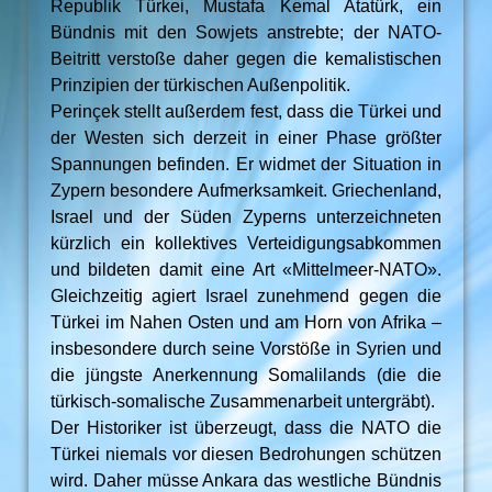
Republik Türkei, Mustafa Kemal Atatürk, ein
Bündnis mit den Sowjets anstrebte; der NATO-
Beitritt verstoße daher gegen die kemalistischen
Prinzipien der türkischen Außenpolitik.
Perinçek stellt außerdem fest, dass die Türkei und
der Westen sich derzeit in einer Phase größter
Spannungen befinden. Er widmet der Situation in
Zypern besondere Aufmerksamkeit. Griechenland,
Israel und der Süden Zyperns unterzeichneten
kürzlich ein kollektives Verteidigungsabkommen
und bildeten damit eine Art «Mittelmeer-NATO».
Gleichzeitig agiert Israel zunehmend gegen die
Türkei im Nahen Osten und am Horn von Afrika –
insbesondere durch seine Vorstöße in Syrien und
die jüngste Anerkennung Somalilands (die die
türkisch-somalische Zusammenarbeit untergräbt).
Der Historiker ist überzeugt, dass die NATO die
Türkei niemals vor diesen Bedrohungen schützen
wird. Daher müsse Ankara das westliche Bündnis