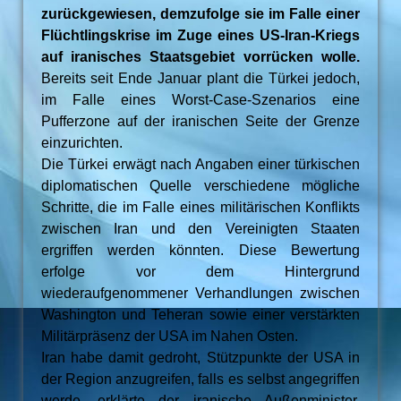
zurückgewiesen, demzufolge sie im Falle einer
Flüchtlingskrise im Zuge eines US-Iran-Kriegs
auf iranisches Staatsgebiet vorrücken wolle.
Bereits seit Ende Januar plant die Türkei jedoch,
im Falle eines Worst-Case-Szenarios eine
Pufferzone auf der iranischen Seite der Grenze
einzurichten.
Die Türkei erwägt nach Angaben einer türkischen
diplomatischen Quelle verschiedene mögliche
Schritte, die im Falle eines militärischen Konflikts
zwischen Iran und den Vereinigten Staaten
ergriffen werden könnten. Diese Bewertung
erfolge vor dem Hintergrund
wiederaufgenommener Verhandlungen zwischen
Washington und Teheran sowie einer verstärkten
Militärpräsenz der USA im Nahen Osten.
Iran habe damit gedroht, Stützpunkte der USA in
der Region anzugreifen, falls es selbst angegriffen
werde, erklärte der iranische Außenminister.