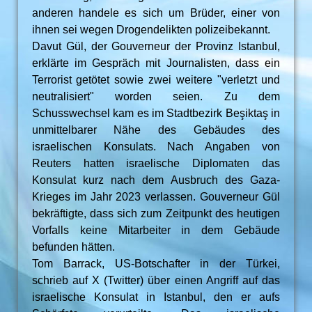
anderen handele es sich um Brüder, einer von
ihnen sei wegen Drogendelikten polizeibekannt.
Davut Gül, der Gouverneur der Provinz Istanbul,
erklärte im Gespräch mit Journalisten, dass ein
Terrorist getötet sowie zwei weitere "verletzt und
neutralisiert" worden seien. Zu dem
Schusswechsel kam es im Stadtbezirk Beşiktaş in
unmittelbarer Nähe des Gebäudes des
israelischen Konsulats. Nach Angaben von
Reuters hatten israelische Diplomaten das
Konsulat kurz nach dem Ausbruch des Gaza-
Krieges im Jahr 2023 verlassen. Gouverneur Gül
bekräftigte, dass sich zum Zeitpunkt des heutigen
Vorfalls keine Mitarbeiter in dem Gebäude
befunden hätten.
Tom Barrack, US-Botschafter in der Türkei,
schrieb auf X (Twitter) über einen Angriff auf das
israelische Konsulat in Istanbul, den er aufs