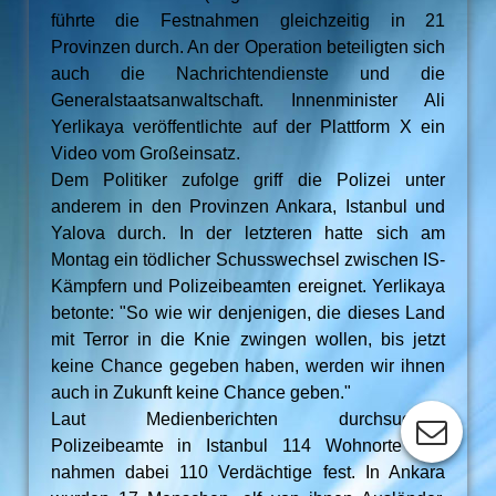
führte die Festnahmen gleichzeitig in 21
Provinzen durch. An der Operation beteiligten sich
auch die Nachrichtendienste und die
Generalstaatsanwaltschaft. Innenminister Ali
Yerlikaya veröffentlichte auf der Plattform X ein
Video vom Großeinsatz.
Dem Politiker zufolge griff die Polizei unter
anderem in den Provinzen Ankara, Istanbul und
Yalova durch. In der letzteren hatte sich am
Montag ein tödlicher Schusswechsel zwischen IS-
Kämpfern und Polizeibeamten ereignet. Yerlikaya
betonte: "So wie wir denjenigen, die dieses Land
mit Terror in die Knie zwingen wollen, bis jetzt
keine Chance gegeben haben, werden wir ihnen
auch in Zukunft keine Chance geben."
Laut Medienberichten durchsuchten
Polizeibeamte in Istanbul 114 Wohnorte und
nahmen dabei 110 Verdächtige fest. In Ankara