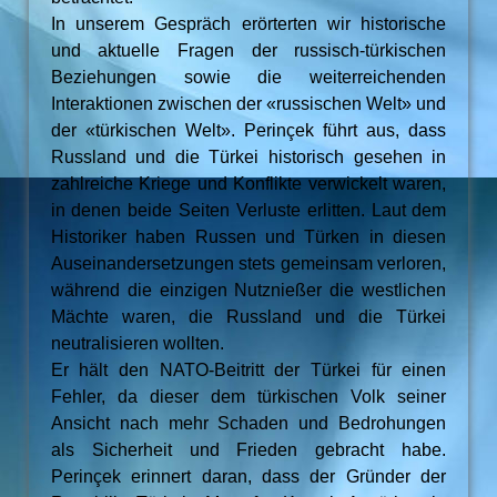
In unserem Gespräch erörterten wir historische
und aktuelle Fragen der russisch-türkischen
Beziehungen sowie die weiterreichenden
Interaktionen zwischen der «russischen Welt» und
der «türkischen Welt». Perinçek führt aus, dass
Russland und die Türkei historisch gesehen in
zahlreiche Kriege und Konflikte verwickelt waren,
in denen beide Seiten Verluste erlitten. Laut dem
Historiker haben Russen und Türken in diesen
Auseinandersetzungen stets gemeinsam verloren,
während die einzigen Nutznießer die westlichen
Mächte waren, die Russland und die Türkei
neutralisieren wollten.
Er hält den NATO-Beitritt der Türkei für einen
Fehler, da dieser dem türkischen Volk seiner
Ansicht nach mehr Schaden und Bedrohungen
als Sicherheit und Frieden gebracht habe.
Perinçek erinnert daran, dass der Gründer der