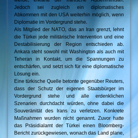
Jedoch sei zugleich ein diplomatisches
Abkommen mit den USA weiterhin möglich, wenn
Diplomatie im Vordergrund stehe.
Als Mitglied der NATO, das an Iran grenzt, lehnt
die Türkei jede militärische Intervention und eine
Destabilisierung der Region entschieden ab.
Ankara steht sowohl mit Washington als auch mit
Teheran in Kontakt, um die Spannungen zu
entschärfen, und setzt sich für eine diplomatische
Lösung ein.
Eine türkische Quelle betonte gegenüber Reuters,
dass der Schutz der eigenen Staatsbürger im
Vordergrund stehe und alle erdenklichen
Szenarien durchdacht würden, ohne dabei die
Souveränität des Irans zu verletzen. Konkrete
Maßnahmen wurden nicht genannt. Zuvor hatte
das Präsidialamt der Türkei einen Bloomberg-
Bericht zurückgewiesen, wonach das Land plane,