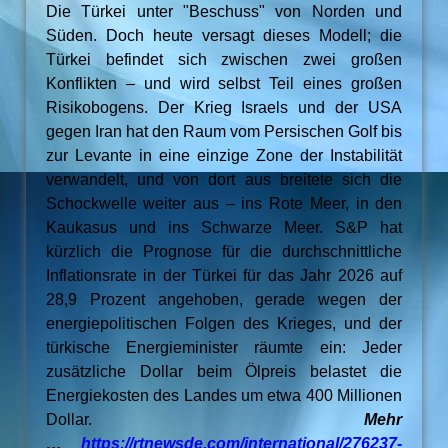
Die Türkei unter "Beschuss" von Norden und
Süden. Doch heute versagt dieses Modell; die
Türkei befindet sich zwischen zwei großen
Konflikten – und wird selbst Teil eines großen
Risikobogens. Der Krieg Israels und der USA
gegen Iran hat den Raum vom Persischen Golf bis
zur Levante in eine einzige Zone der Instabilität
verwandelt, und von dort aus breitete sich die
Schockwelle weiter aus – ins Rote Meer, in den
Kaukasus und ins Schwarze Meer. S&P hat
kürzlich die Prognose für die durchschnittliche
Inflationsrate in der Türkei für das Jahr 2026 auf
28,9 Prozent angehoben, gerade wegen der
energiepolitischen Folgen des Krieges, und der
türkische Energieminister räumte ein: Jeder
zusätzliche Dollar beim Ölpreis belastet die
Energiekosten des Landes um etwa 400 Millionen
Dollar.
Mehr
…
https://rtnewsde.com/international/276237-