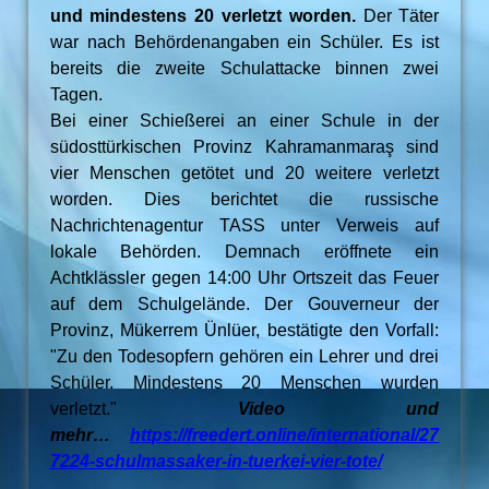
und mindestens 20 verletzt worden.
Der Täter
war nach Behördenangaben ein Schüler. Es ist
bereits die zweite Schulattacke binnen zwei
Tagen.
Bei einer Schießerei an einer Schule in der
südosttürkischen Provinz Kahramanmaraş sind
vier Menschen getötet und 20 weitere verletzt
worden. Dies berichtet die russische
Nachrichtenagentur TASS unter Verweis auf
lokale Behörden. Demnach eröffnete ein
Achtklässler gegen 14:00 Uhr Ortszeit das Feuer
auf dem Schulgelände. Der Gouverneur der
Provinz, Mükerrem Ünlüer, bestätigte den Vorfall:
"Zu den Todesopfern gehören ein Lehrer und drei
Schüler. Mindestens 20 Menschen wurden
verletzt."
Video und
mehr…
https://freedert.online/international/27
7224-schulmassaker-in-tuerkei-vier-tote/