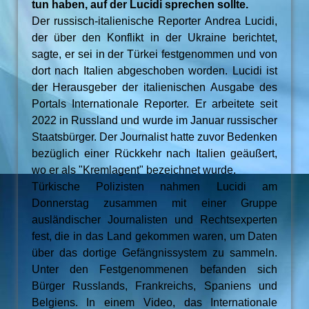
tun haben, auf der Lucidi sprechen sollte.
Der russisch-italienische Reporter Andrea Lucidi,
der über den Konflikt in der Ukraine berichtet,
sagte, er sei in der Türkei festgenommen und von
dort nach Italien abgeschoben worden. Lucidi ist
der Herausgeber der italienischen Ausgabe des
Portals Internationale Reporter. Er arbeitete seit
2022 in Russland und wurde im Januar russischer
Staatsbürger. Der Journalist hatte zuvor Bedenken
bezüglich einer Rückkehr nach Italien geäußert,
wo er als "Kremlagent" bezeichnet wurde.
Türkische Polizisten nahmen Lucidi am
Donnerstag zusammen mit einer Gruppe
ausländischer Journalisten und Rechtsexperten
fest, die in das Land gekommen waren, um Daten
über das dortige Gefängnissystem zu sammeln.
Unter den Festgenommenen befanden sich
Bürger Russlands, Frankreichs, Spaniens und
Belgiens. In einem Video, das Internationale