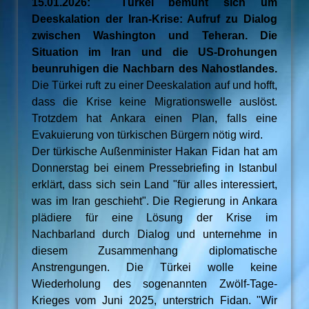
15.01.2026: Türkei bemüht sich um
Deeskalation der Iran-Krise: Aufruf zu Dialog
zwischen Washington und Teheran. Die
Situation im Iran und die US-Drohungen
beunruhigen die Nachbarn des Nahostlandes.
Die Türkei ruft zu einer Deeskalation auf und hofft,
dass die Krise keine Migrationswelle auslöst.
Trotzdem hat Ankara einen Plan, falls eine
Evakuierung von türkischen Bürgern nötig wird.
Der türkische Außenminister Hakan Fidan hat am
Donnerstag bei einem Pressebriefing in Istanbul
erklärt, dass sich sein Land "für alles interessiert,
was im Iran geschieht". Die Regierung in Ankara
plädiere für eine Lösung der Krise im
Nachbarland durch Dialog und unternehme in
diesem Zusammenhang diplomatische
Anstrengungen. Die Türkei wolle keine
Wiederholung des sogenannten Zwölf-Tage-
Krieges vom Juni 2025, unterstrich Fidan. "Wir