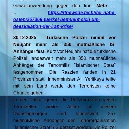
Gewaltanwendung gegen den Iran.
Mehr …
…
https://rtnewsde.tech/der-nahe-
osten/267368-tuerkei-bemueht-sich-um-
deeskalation-der-iran-krise/
30.12.2025: Türkische Polizei nimmt vor
Neujahr mehr als 350 mutmaßliche IS-
Anhänger fest.
Kurz vor Neujahr hat die türkische
Polizei landesweit mehr als 350 mutmaßliche
Anhänger der Terrormiliz "Islamischer Staat"
festgenommen. Die Razzien fanden in 21
Provinzen statt. Innenminister Ali Yerlikaya teilte
mit, sein Land werde den Terroristen keine
Chance geben.
In der Türkei gehen die Polizeirazzien gegen
Terrorzellen weiter. Allein an diesem
Dienstagmorgen sind landesweit 357
mutmaßliche Anhänger der Terrororganisation
"Islamischer Staat" (IS gefasst worden. Die Polizei