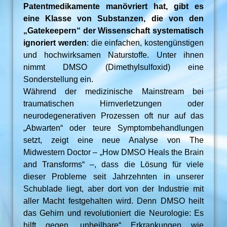
Patentmedikamente manövriert hat, gibt es
eine Klasse von Substanzen, die von den
„Gatekeepern“ der Wissenschaft systematisch
ignoriert werden
: die einfachen, kostengünstigen
und hochwirksamen Naturstoffe. Unter ihnen
nimmt DMSO (Dimethylsulfoxid) eine
Sonderstellung ein.
Während der medizinische Mainstream bei
traumatischen Hirnverletzungen oder
neurodegenerativen Prozessen oft nur auf das
„Abwarten“ oder teure Symptombehandlungen
setzt, zeigt eine neue Analyse von The
Midwestern Doctor – „How DMSO Heals the Brain
and Transforms“ –, dass die Lösung für viele
dieser Probleme seit Jahrzehnten in unserer
Schublade liegt, aber dort von der Industrie mit
aller Macht festgehalten wird. Denn DMSO heilt
das Gehirn und revolutioniert die Neurologie: Es
hilft gegen „unheilbare“ Erkrankungen wie