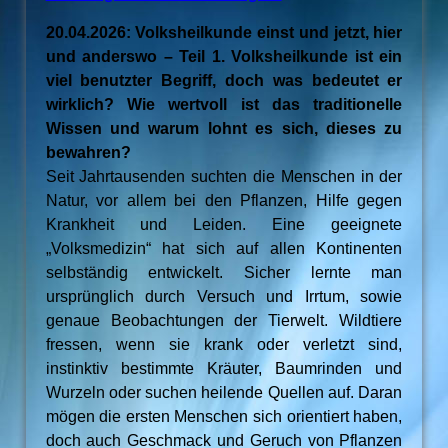
20.04.2026: Volksheilkunde einst und jetzt, hier
und anderswo – Teil 1. Volksheilkunde ist ein
viel benutzter Begriff, doch was bedeutet er
wirklich? Wie wertvoll ist das traditionelle
Wissen und warum lohnt es sich, dieses zu
bewahren?
Seit Jahrtausenden suchten die Menschen in der
Natur, vor allem bei den Pflanzen, Hilfe gegen
Krankheit und Leiden. Eine geeignete
„Volksmedizin“ hat sich auf allen Kontinenten
selbständig entwickelt. Sicher lernte man
ursprünglich durch Versuch und Irrtum, sowie
genaue Beobachtungen der Tierwelt. Wildtiere
fressen, wenn sie krank oder verletzt sind,
instinktiv bestimmte Kräuter, Baumrinden und
Wurzeln oder suchen heilende Quellen auf. Daran
mögen die ersten Menschen sich orientiert haben,
doch auch Geschmack und Geruch von Pflanzen