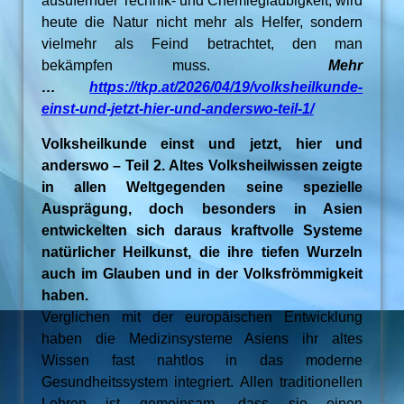
ausufernder Technik- und Chemiegläubigkeit, wird
heute die Natur nicht mehr als Helfer, sondern
vielmehr als Feind betrachtet, den man
bekämpfen muss.
Mehr
…
https://tkp.at/2026/04/19/volksheilkunde-
einst-und-jetzt-hier-und-anderswo-teil-1/
Volksheilkunde einst und jetzt, hier und
anderswo – Teil 2. Altes Volksheilwissen zeigte
in allen Weltgegenden seine spezielle
Ausprägung, doch besonders in Asien
entwickelten sich daraus kraftvolle Systeme
natürlicher Heilkunst, die ihre tiefen Wurzeln
auch im Glauben und in der Volksfrömmigkeit
haben.
Verglichen mit der europäischen Entwicklung
haben die Medizinsysteme Asiens ihr altes
Wissen fast nahtlos in das moderne
Gesundheitssystem integriert. Allen traditionellen
Lehren ist gemeinsam, dass sie einen