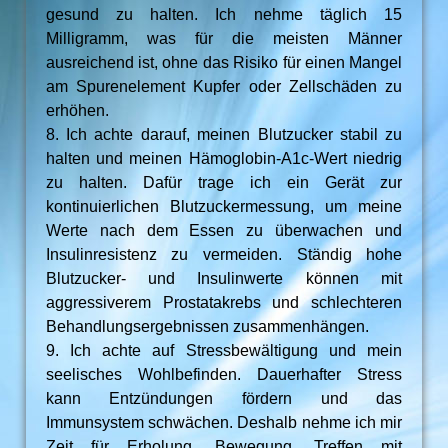
gesund zu halten. Ich nehme täglich 15
Milligramm, was für die meisten Männer
ausreichend ist, ohne das Risiko für einen Mangel
am Spurenelement Kupfer oder Zellschäden zu
erhöhen.
8. Ich achte darauf, meinen Blutzucker stabil zu
halten und meinen Hämoglobin-A1c-Wert niedrig
zu halten. Dafür trage ich ein Gerät zur
kontinuierlichen Blutzuckermessung, um meine
Werte nach dem Essen zu überwachen und
Insulinresistenz zu vermeiden. Ständig hohe
Blutzucker- und Insulinwerte können mit
aggressiverem Prostatakrebs und schlechteren
Behandlungsergebnissen zusammenhängen.
9. Ich achte auf Stressbewältigung und mein
seelisches Wohlbefinden. Dauerhafter Stress
kann Entzündungen fördern und das
Immunsystem schwächen. Deshalb nehme ich mir
Zeit für Erholung, Bewegung, Treffen mit