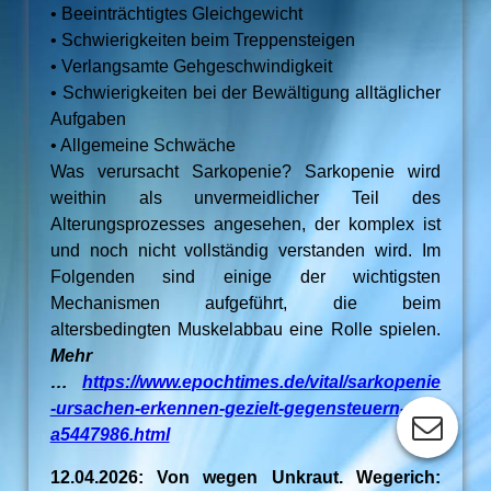
• Beeinträchtigtes Gleichgewicht
• Schwierigkeiten beim Treppensteigen
• Verlangsamte Gehgeschwindigkeit
• Schwierigkeiten bei der Bewältigung alltäglicher
Aufgaben
• Allgemeine Schwäche
Was verursacht Sarkopenie? Sarkopenie wird
weithin als unvermeidlicher Teil des
Alterungsprozesses angesehen, der komplex ist
und noch nicht vollständig verstanden wird. Im
Folgenden sind einige der wichtigsten
Mechanismen aufgeführt, die beim
altersbedingten Muskelabbau eine Rolle spielen.
Mehr
…
https://www.epochtimes.de/vital/sarkopenie
-ursachen-erkennen-gezielt-gegensteuern-
a5447986.html
12.04.2026: Von wegen Unkraut. Wegerich: