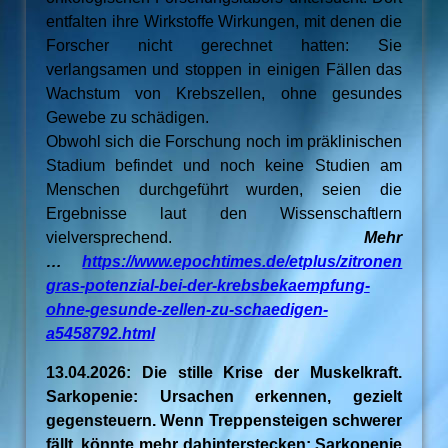
entfalten ihre Wirkstoffe Wirkungen, mit denen die
Forscher nicht gerechnet hatten: Sie
verlangsamen und stoppen in einigen Fällen das
Wachstum von Krebszellen, ohne gesundes
Gewebe zu schädigen.
Obwohl sich die Forschung noch im präklinischen
Stadium befindet und noch keine Studien am
Menschen durchgeführt wurden, seien die
Ergebnisse laut den Wissenschaftlern
vielversprechend.
Mehr
…
https://www.epochtimes.de/etplus/zitronen
gras-potenzial-bei-der-krebsbekaempfung-
ohne-gesunde-zellen-zu-schaedigen-
a5458792.html
13.04.2026: Die stille Krise der Muskelkraft.
Sarkopenie: Ursachen erkennen, gezielt
gegensteuern. Wenn Treppensteigen schwerer
fällt, könnte mehr dahinterstecken: Sarkopenie