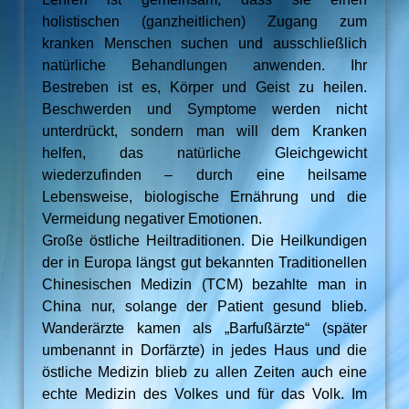
holistischen (ganzheitlichen) Zugang zum
kranken Menschen suchen und ausschließlich
natürliche Behandlungen anwenden. Ihr
Bestreben ist es, Körper und Geist zu heilen.
Beschwerden und Symptome werden nicht
unterdrückt, sondern man will dem Kranken
helfen, das natürliche Gleichgewicht
wiederzufinden – durch eine heilsame
Lebensweise, biologische Ernährung und die
Vermeidung negativer Emotionen.
Große östliche Heiltraditionen. Die Heilkundigen
der in Europa längst gut bekannten Traditionellen
Chinesischen Medizin (TCM) bezahlte man in
China nur, solange der Patient gesund blieb.
Wanderärzte kamen als „Barfußärzte“ (später
umbenannt in Dorfärzte) in jedes Haus und die
östliche Medizin blieb zu allen Zeiten auch eine
echte Medizin des Volkes und für das Volk. Im