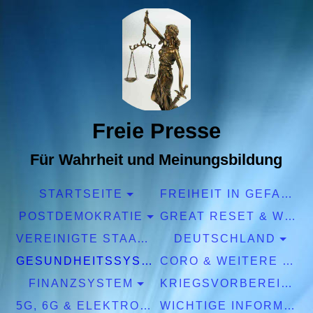
Freie Presse
Für Wahrheit und Meinungsbildung
STARTSEITE
FREIHEIT IN GEFAHR
POSTDEMOKRATIE
GREAT RESET & WEF
VEREINIGTE STAATEN EUROPA
DEUTSCHLAND
GESUNDHEITSSYSTEM
CORO & WEITERE PANDEMIEN
FINANZSYSTEM
KRIEGSVORBEREITUNGEN
5G, 6G & ELEKTROSMOG
WICHTIGE INFORMATIONEN