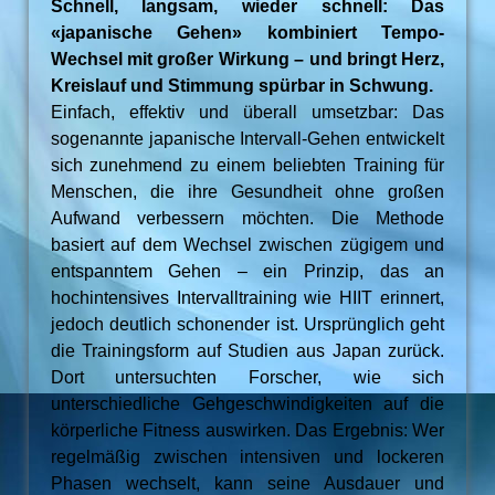
Schnell, langsam, wieder schnell: Das
«japanische Gehen» kombiniert Tempo-
Wechsel mit großer Wirkung – und bringt Herz,
Kreislauf und Stimmung spürbar in Schwung.
Einfach, effektiv und überall umsetzbar: Das
sogenannte japanische Intervall-Gehen entwickelt
sich zunehmend zu einem beliebten Training für
Menschen, die ihre Gesundheit ohne großen
Aufwand verbessern möchten. Die Methode
basiert auf dem Wechsel zwischen zügigem und
entspanntem Gehen – ein Prinzip, das an
hochintensives Intervalltraining wie HIIT erinnert,
jedoch deutlich schonender ist. Ursprünglich geht
die Trainingsform auf Studien aus Japan zurück.
Dort untersuchten Forscher, wie sich
unterschiedliche Gehgeschwindigkeiten auf die
körperliche Fitness auswirken. Das Ergebnis: Wer
regelmäßig zwischen intensiven und lockeren
Phasen wechselt, kann seine Ausdauer und