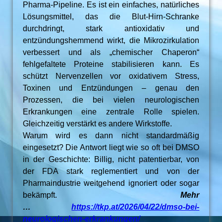
Pharma-Pipeline. Es ist ein einfaches, natürliches
Lösungsmittel, das die Blut-Hirn-Schranke
durchdringt, stark antioxidativ und
entzündungshemmend wirkt, die Mikrozirkulation
verbessert und als „chemischer Chaperon“
fehlgefaltete Proteine stabilisieren kann. Es
schützt Nervenzellen vor oxidativem Stress,
Toxinen und Entzündungen – genau den
Prozessen, die bei vielen neurologischen
Erkrankungen eine zentrale Rolle spielen.
Gleichzeitig verstärkt es andere Wirkstoffe.
Warum wird es dann nicht standardmäßig
eingesetzt? Die Antwort liegt wie so oft bei DMSO
in der Geschichte: Billig, nicht patentierbar, von
der FDA stark reglementiert und von der
Pharmaindustrie weitgehend ignoriert oder sogar
bekämpft.
Mehr
…
https://tkp.at/2026/04/22/dmso-bei-
neurologischen-erkrankungen/