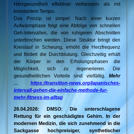
Herzgesundheit effektiver verbessern als mit
konstantem Tempo.
Das Prinzip ist simpel: Nach einer kurzen
Aufwärmphase folgt eine Abfolge von schnellen
Geh-Intervallen, die von ruhigeren Abschnitten
unterbrochen werden. Diese Struktur bringt den
Kreislauf in Schwung, erhöht die Herzfrequenz
und fördert die Durchblutung. Gleichzeitig erhält
der Körper in den Erholungsphasen die
Möglichkeit, sich zu regenerieren. Die
gesundheitlichen Vorteile sind vielfältig.
Mehr
…
https://transition-news.org/japanisches-
intervall-gehen-die-einfache-methode-fur-
mehr-fitness-im-alltag
26.04.2026: DMSO: Die unterschlagene
Rettung für ein geschädigtes Gehirn. In der
modernen Medizin, die sich zunehmend in die
Sackgasse hochpreisiger, synthetischer