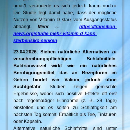
nmol/L veränderte es sich jedoch kaum noch.»
Die Studie legt damit nahe, dass der mögliche
Nutzen von Vitamin D stark vom Ausgangsstatus
abhängt.
Mehr …
https://transition-
news.org/studie-mehr-vitamin-d-kann-
sterberisiko-senken
23.04.2026: Sieben natürliche Alternativen zu
verschreibungspflichtigen Schlafmitteln.
Baldrianwurzel wirkt wie ein natürliches
Beruhigungsmittel, das an Rezeptoren im
Gehirn bindet wie Valium, jedoch ohne
Suchtgefahr.
Studien zeigen gemischte
Ergebnisse, wobei sich positive Effekte oft erst
nach regelmäßiger Einnahme (z. B. 28 Tage)
einstellen und es selten zu Schläfrigkeit am
nächsten Tag kommt. Erhältlich als Tee, Tinkturen
oder Kapseln.
Alternative natürliche Schlafmittel sind unter