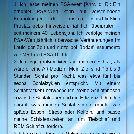
1. Ich lasse meinen PSA-Wert [Anm. d. R.: Ein
erhöhter PSA-Wert kann auf verschiedene
Erkrankungen der Prostata einschließlich
Prostatakrebs hinweisen.] jährlich überprüfen –
seit meinem 40. Lebensjahr. Ich verfolge meinen
PSA-Wert jährlich, überwache Veränderungen im
Laufe der Zeit und nutze bei Bedarf Instrumente
wie MRT und PSA-Dichte.
2. Ich lege großen Wert auf meinen Schlaf, als
wäre er eine Art Medizin. Mein Ziel sind 7,5 bis 9
Stunden Schlaf pro Nacht, was etwa fünf bis
sechs Schlafzyklen entspricht. Mit einem
Schlaftracker überwache ich meine Schlafphasen
sowie die Schlafdauer und die Effizienz. Ich achte
darauf, was meinen Schlaf stören könnte, wie
spätes Essen, Stress oder Koffein, und passe
meine Schlafenszeiten an, um Tiefschlaf und
REM-Schlaf zu fördern.
3. Ich esse oft Tomaten. Gekochte Tomaten wie in