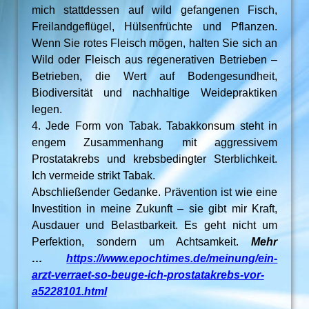
mich stattdessen auf wild gefangenen Fisch,
Freilandgeflügel, Hülsenfrüchte und Pflanzen.
Wenn Sie rotes Fleisch mögen, halten Sie sich an
Wild oder Fleisch aus regenerativen Betrieben –
Betrieben, die Wert auf Bodengesundheit,
Biodiversität und nachhaltige Weidepraktiken
legen.
4. Jede Form von Tabak. Tabakkonsum steht in
engem Zusammenhang mit aggressivem
Prostatakrebs und krebsbedingter Sterblichkeit.
Ich vermeide strikt Tabak.
Abschließender Gedanke. Prävention ist wie eine
Investition in meine Zukunft – sie gibt mir Kraft,
Ausdauer und Belastbarkeit. Es geht nicht um
Perfektion, sondern um Achtsamkeit.
Mehr
…
https://www.epochtimes.de/meinung/ein-
arzt-verraet-so-beuge-ich-prostatakrebs-vor-
a5228101.html