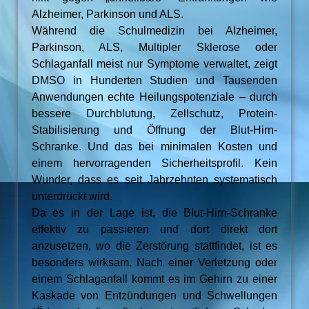
Alzheimer, Parkinson und ALS.
Während die Schulmedizin bei Alzheimer,
Parkinson, ALS, Multipler Sklerose oder
Schlaganfall meist nur Symptome verwaltet, zeigt
DMSO in Hunderten Studien und Tausenden
Anwendungen echte Heilungspotenziale – durch
bessere Durchblutung, Zellschutz, Protein-
Stabilisierung und Öffnung der Blut-Hirn-
Schranke. Und das bei minimalen Kosten und
einem hervorragenden Sicherheitsprofil. Kein
Wunder, dass es seit Jahrzehnten systematisch
unterdrückt wird.
Da es in der Lage ist, die Blut-Hirn-Schranke
effektiv zu passieren und dort direkt dort
anzusetzen, wo die Zerstörung stattfindet, ist es
besonders wirksam. Nach einer Verletzung oder
einem Schlaganfall kommt es im Gehirn zu einer
Kaskade von Entzündungen und Schwellungen