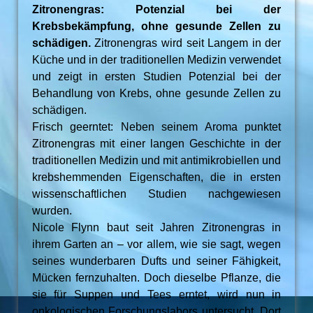
Zitronengras: Potenzial bei der
Krebsbekämpfung, ohne gesunde Zellen zu
schädigen.
Zitronengras wird seit Langem in der
Küche und in der traditionellen Medizin verwendet
und zeigt in ersten Studien Potenzial bei der
Behandlung von Krebs, ohne gesunde Zellen zu
schädigen.
Frisch geerntet: Neben seinem Aroma punktet
Zitronengras mit einer langen Geschichte in der
traditionellen Medizin und mit antimikrobiellen und
krebshemmenden Eigenschaften, die in ersten
wissenschaftlichen Studien nachgewiesen
wurden.
Nicole Flynn baut seit Jahren Zitronengras in
ihrem Garten an – vor allem, wie sie sagt, wegen
seines wunderbaren Dufts und seiner Fähigkeit,
Mücken fernzuhalten. Doch dieselbe Pflanze, die
sie für Suppen und Tees erntet, wird nun in
onkologischen Forschungslabors untersucht. Dort