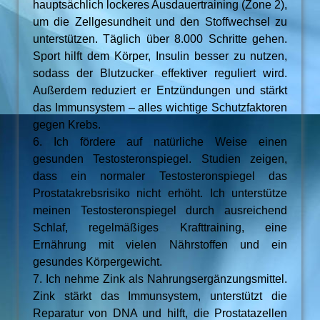
hauptsächlich lockeres Ausdauertraining (Zone 2),
um die Zellgesundheit und den Stoffwechsel zu
unterstützen. Täglich über 8.000 Schritte gehen.
Sport hilft dem Körper, Insulin besser zu nutzen,
sodass der Blutzucker effektiver reguliert wird.
Außerdem reduziert er Entzündungen und stärkt
das Immunsystem – alles wichtige Schutzfaktoren
gegen Krebs.
6. Ich fördere auf natürliche Weise einen
gesunden Testosteronspiegel. Studien zeigen,
dass ein normaler Testosteronspiegel das
Prostatakrebsrisiko nicht erhöht. Ich unterstütze
meinen Testosteronspiegel durch ausreichend
Schlaf, regelmäßiges Krafttraining, eine
Ernährung mit vielen Nährstoffen und ein
gesundes Körpergewicht.
7. Ich nehme Zink als Nahrungsergänzungsmittel.
Zink stärkt das Immunsystem, unterstützt die
Reparatur von DNA und hilft, die Prostatazellen