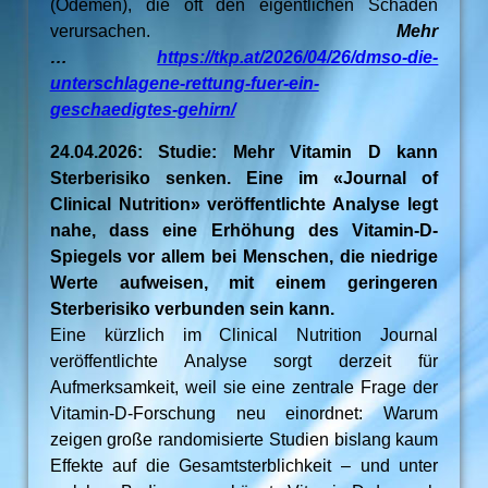
(Ödemen), die oft den eigentlichen Schaden
verursachen.
Mehr
…
https://tkp.at/2026/04/26/dmso-die-
unterschlagene-rettung-fuer-ein-
geschaedigtes-gehirn/
24.04.2026: Studie: Mehr Vitamin D kann
Sterberisiko senken. Eine im «Journal of
Clinical Nutrition» veröffentlichte Analyse legt
nahe, dass eine Erhöhung des Vitamin-D-
Spiegels vor allem bei Menschen, die niedrige
Werte aufweisen, mit einem geringeren
Sterberisiko verbunden sein kann.
Eine kürzlich im Clinical Nutrition Journal
veröffentlichte Analyse sorgt derzeit für
Aufmerksamkeit, weil sie eine zentrale Frage der
Vitamin-D-Forschung neu einordnet: Warum
zeigen große randomisierte Studien bislang kaum
Effekte auf die Gesamtsterblichkeit – und unter