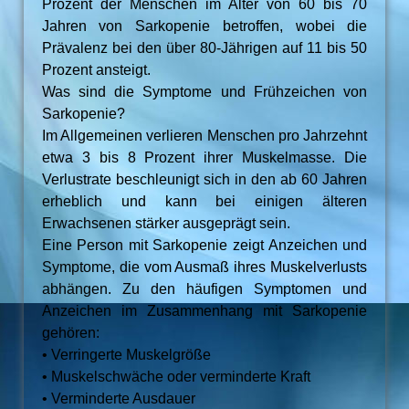
Prozent der Menschen im Alter von 60 bis 70
Jahren von Sarkopenie betroffen, wobei die
Prävalenz bei den über 80-Jährigen auf 11 bis 50
Prozent ansteigt.
Was sind die Symptome und Frühzeichen von
Sarkopenie?
Im Allgemeinen verlieren Menschen pro Jahrzehnt
etwa 3 bis 8 Prozent ihrer Muskelmasse. Die
Verlustrate beschleunigt sich in den ab 60 Jahren
erheblich und kann bei einigen älteren
Erwachsenen stärker ausgeprägt sein.
Eine Person mit Sarkopenie zeigt Anzeichen und
Symptome, die vom Ausmaß ihres Muskelverlusts
abhängen. Zu den häufigen Symptomen und
Anzeichen im Zusammenhang mit Sarkopenie
gehören:
• Verringerte Muskelgröße
• Muskelschwäche oder verminderte Kraft
• Verminderte Ausdauer