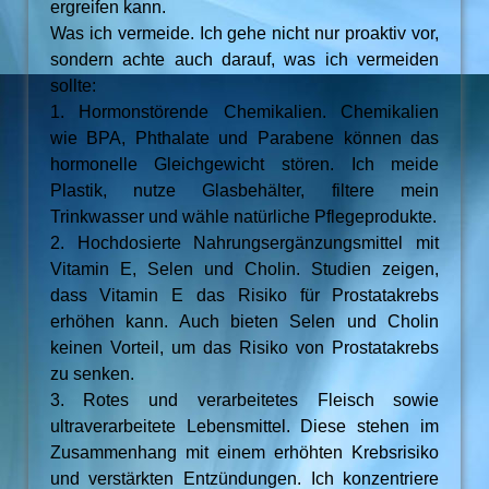
ergreifen kann.
Was ich vermeide. Ich gehe nicht nur proaktiv vor,
sondern achte auch darauf, was ich vermeiden
sollte:
1. Hormonstörende Chemikalien. Chemikalien
wie BPA, Phthalate und Parabene können das
hormonelle Gleichgewicht stören. Ich meide
Plastik, nutze Glasbehälter, filtere mein
Trinkwasser und wähle natürliche Pflegeprodukte.
2. Hochdosierte Nahrungsergänzungsmittel mit
Vitamin E, Selen und Cholin. Studien zeigen,
dass Vitamin E das Risiko für Prostatakrebs
erhöhen kann. Auch bieten Selen und Cholin
keinen Vorteil, um das Risiko von Prostatakrebs
zu senken.
3. Rotes und verarbeitetes Fleisch sowie
ultraverarbeitete Lebensmittel. Diese stehen im
Zusammenhang mit einem erhöhten Krebsrisiko
und verstärkten Entzündungen. Ich konzentriere