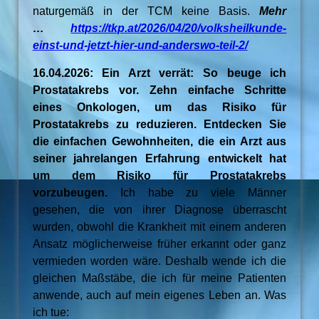
naturgemäß in der TCM keine Basis.
Mehr
…
https://tkp.at/2026/04/20/volksheilkunde-
einst-und-jetzt-hier-und-anderswo-teil-2/
16.04.2026: Ein Arzt verrät: So beuge ich
Prostatakrebs vor. Zehn einfache Schritte
eines Onkologen, um das Risiko für
Prostatakrebs zu reduzieren. Entdecken Sie
die einfachen Gewohnheiten, die ein Arzt aus
seiner jahrelangen Erfahrung entwickelt hat
um dem Risiko für Prostatakrebs
vorzubeugen.
Ich habe zu viele Männer
gesehen, die von ihrer Diagnose überrascht
wurden, obwohl die Krankheit mit einem anderen
Ansatz möglicherweise früher erkannt oder ganz
vermieden worden wäre. Deshalb wende ich die
gleichen Maßstäbe, die ich für meine Patienten
anwende, auch auf mein eigenes Leben an. Was
ich tue: