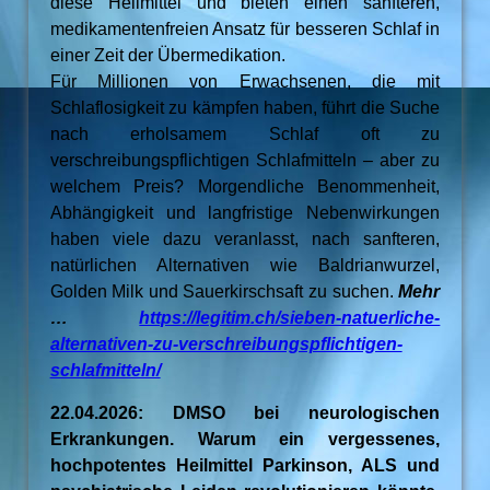
diese Heilmittel und bieten einen sanfteren,
medikamentenfreien Ansatz für besseren Schlaf in
einer Zeit der Übermedikation.
Für Millionen von Erwachsenen, die mit
Schlaflosigkeit zu kämpfen haben, führt die Suche
nach erholsamem Schlaf oft zu
verschreibungspflichtigen Schlafmitteln – aber zu
welchem Preis? Morgendliche Benommenheit,
Abhängigkeit und langfristige Nebenwirkungen
haben viele dazu veranlasst, nach sanfteren,
natürlichen Alternativen wie Baldrianwurzel,
Golden Milk und Sauerkirschsaft zu suchen.
Mehr
…
https://legitim.ch/sieben-natuerliche-
alternativen-zu-verschreibungspflichtigen-
schlafmitteln/
22.04.2026: DMSO bei neurologischen
Erkrankungen. Warum ein vergessenes,
hochpotentes Heilmittel Parkinson, ALS und