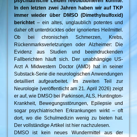
psychiatrische Leiden revolutionieren könnte.
In den letzten zwei Jahren haben wir auf TKP
immer wieder über DMSO (Dimethylsulfoxid)
berichtet
– ein altes, unglaublich potentes und
daher oft unterdrücktes oder ignoriertes Heilmittel.
Ob bei chronischen Schmerzen, Krebs,
Rückenmarksverletzungen oder Alzheimer: Die
Evidenz aus Studien und beeindruckenden
Fallberichten häuft sich. Der unabhängige US-
Arzt A Midwestern Doctor (AMD) hat in seiner
Substack-Serie die neurologischen Anwendungen
detailliert aufgearbeitet. Im zweiten Teil zur
Neurologie (veröffentlicht am 21. April 2026) zeigt
er auf, wie DMSO bei Parkinson, ALS, Huntington-
Krankheit, Bewegungsstörungen, Epilepsie und
sogar psychiatrischen Erkrankungen wirkt – oft
dort, wo die Schulmedizin wenig zu bieten hat.
Der vollständige Artikel ist hier nachzulesen.
DMSO ist kein neues Wundermittel aus der