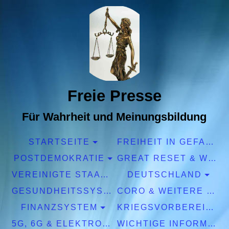
Freie Presse
Für Wahrheit und Meinungsbildung
STARTSEITE
FREIHEIT IN GEFAHR
POSTDEMOKRATIE
GREAT RESET & WEF
VEREINIGTE STAATEN EUROPA
DEUTSCHLAND
GESUNDHEITSSYSTEM
CORO & WEITERE PANDEMIEN
FINANZSYSTEM
KRIEGSVORBEREITUNGEN
5G, 6G & ELEKTROSMOG
WICHTIGE INFORMATIONEN