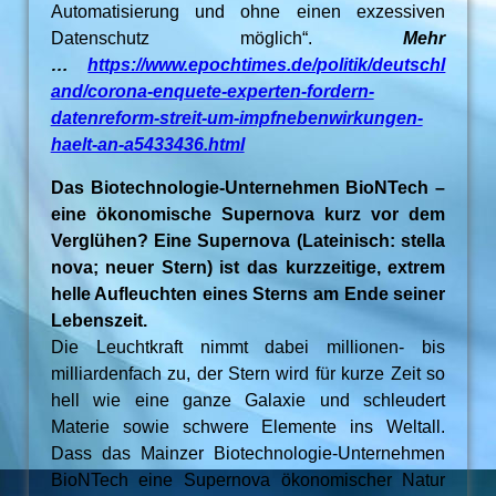
Automatisierung und ohne einen exzessiven
Datenschutz möglich“.
Mehr
…
https://www.epochtimes.de/politik/deutschl
and/corona-enquete-experten-fordern-
datenreform-streit-um-impfnebenwirkungen-
haelt-an-a5433436.html
Das Biotechnologie-Unternehmen BioNTech –
eine ökonomische Supernova kurz vor dem
Verglühen? Eine Supernova (Lateinisch: stella
nova; neuer Stern) ist das kurzzeitige, extrem
helle Aufleuchten eines Sterns am Ende seiner
Lebenszeit.
Die Leuchtkraft nimmt dabei millionen- bis
milliardenfach zu, der Stern wird für kurze Zeit so
hell wie eine ganze Galaxie und schleudert
Materie sowie schwere Elemente ins Weltall.
Dass das Mainzer Biotechnologie-Unternehmen
BioNTech eine Supernova ökonomischer Natur