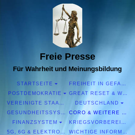
Freie Presse
Für Wahrheit und Meinungsbildung
STARTSEITE
FREIHEIT IN GEFAHR
POSTDEMOKRATIE
GREAT RESET & WEF
VEREINIGTE STAATEN EUROPA
DEUTSCHLAND
GESUNDHEITSSYSTEM
CORO & WEITERE PANDEMIEN
FINANZSYSTEM
KRIEGSVORBEREITUNGEN
5G, 6G & ELEKTROSMOG
WICHTIGE INFORMATIONEN