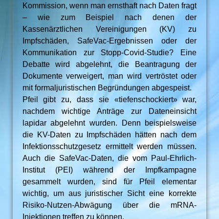
Kommission, wenn man ernsthaft nach Daten fragt
– wie zum Beispiel nach denen der
Kassenärztlichen Vereinigungen (KV) zu
Impfschäden, SafeVac-Ergebnissen oder der
Kommunikation zur Stopp-Covid-Studie? Eine
Debatte wird abgelehnt, die Beantragung der
Dokumente verweigert, man wird vertröstet oder
mit formaljuristischen Begründungen abgespeist.
Pfeil gibt zu, dass sie «tiefenschockiert» war,
nachdem wichtige Anträge zur Dateneinsicht
lapidar abgelehnt wurden. Denn beispielsweise
die KV-Daten zu Impfschäden hätten nach dem
Infektionsschutzgesetz ermittelt werden müssen.
Auch die SafeVac-Daten, die vom Paul-Ehrlich-
Institut (PEI) während der Impfkampagne
gesammelt wurden, sind für Pfeil elementar
wichtig, um aus juristischer Sicht eine korrekte
Risiko-Nutzen-Abwägung über die mRNA-
Injektionen treffen zu können.