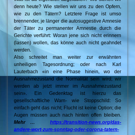
denn heute? Wie stellen wir uns zu den Opfern,
wie zu den Tätern? Letztere Frage ist umso
brennender, je länger die autosuggestive Amnesie
der Täter zu permanenter Amnestie durch die
Gerichte verführt: Woran jene sich nicht erinnern
(lassen) wollen, das könne auch nicht geahndet
werden.
Also schreitet man weiter zur erwähnten
unheiligen Tagesordnung; oder nach Karl
Lauterbach «in eine Phase hinein, wo der
Ausnahmezustand die Normalität sein wird; wir
werden ab jetzt immer im Ausnahmezustand
sein». Ein Gedenktag ist hierzu das
gesellschaftliche Warn- wie Stoppschild: So
einfach geht das nicht; Flucht ist keine Option; die
Augen müssen auch nach hinten offen bleiben.
Mehr …
https://transition-news.org/das-
andere-wort-zum-sonntag-oder-corona-tatern-