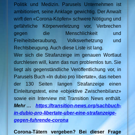
Politik und Medizin. Parusels Unternehmen ist
ambitioniert, seine Anklage gewichtig. Der Anwalt
wirft den «Corona-Köpfen» schwere Nötigung und
gefährliche Körperverletzung vor, Verbrechen
gegen die Menschlichkeit und
Freiheitsberaubung, Volksverhetzung und
Rechtsbeugung. Auch diese Liste ist lang.
Wer sich die Strafanzeige im genauen Wortlaut
durchlesen will, kann das nun problemlos tun. Sie
liegt als gegenständliche Veröffentlichung vor, in
Parusels Buch «In dubio pro libertate», das neben
der 130 Seiten langen Strafanzeige einen
Einleitungstext, eine «objektive Zwischenbilanz»
sowie ein Interview mit Transition News enthält.
Mehr …
https://transition-news.org/sachbuch-
in-dubio-pro-libertate-uber-eine-strafanzeige-
gegen-fuhrende-corona
Corona-Tätern vergeben? Bei dieser Frage