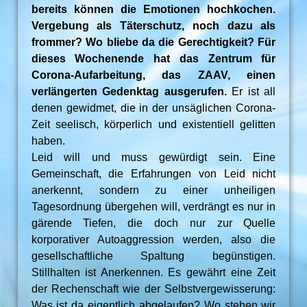
bereits können die Emotionen hochkochen.
Vergebung als Täterschutz, noch dazu als
frommer? Wo bliebe da die Gerechtigkeit? Für
dieses Wochenende hat das Zentrum für
Corona-Aufarbeitung, das ZAAV, einen
verlängerten Gedenktag ausgerufen.
Er ist all
denen gewidmet, die in der unsäglichen Corona-
Zeit seelisch, körperlich und existentiell gelitten
haben.
Leid will und muss gewürdigt sein. Eine
Gemeinschaft, die Erfahrungen von Leid nicht
anerkennt, sondern zu einer unheiligen
Tagesordnung übergehen will, verdrängt es nur in
gärende Tiefen, die doch nur zur Quelle
korporativer Autoaggression werden, also die
gesellschaftliche Spaltung begünstigen.
Stillhalten ist Anerkennen. Es gewährt eine Zeit
der Rechenschaft wie der Selbstvergewisserung:
Was ist da eigentlich abgelaufen? Wo stehen wir