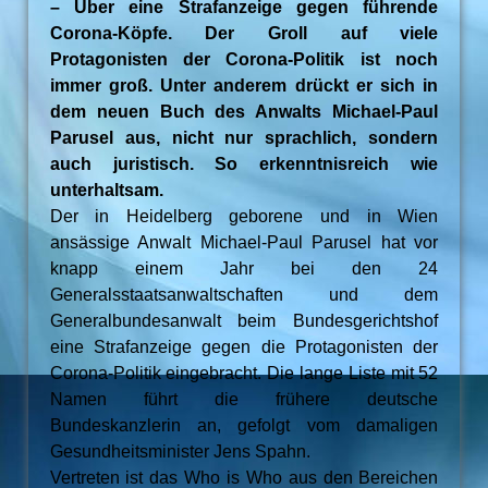
– Über eine Strafanzeige gegen führende
Corona-Köpfe. Der Groll auf viele
Protagonisten der Corona-Politik ist noch
immer groß. Unter anderem drückt er sich in
dem neuen Buch des Anwalts Michael-Paul
Parusel aus, nicht nur sprachlich, sondern
auch juristisch. So erkenntnisreich wie
unterhaltsam.
Der in Heidelberg geborene und in Wien
ansässige Anwalt Michael-Paul Parusel hat vor
knapp einem Jahr bei den 24
Generalsstaatsanwaltschaften und dem
Generalbundesanwalt beim Bundesgerichtshof
eine Strafanzeige gegen die Protagonisten der
Corona-Politik eingebracht. Die lange Liste mit 52
Namen führt die frühere deutsche
Bundeskanzlerin an, gefolgt vom damaligen
Gesundheitsminister Jens Spahn.
Vertreten ist das Who is Who aus den Bereichen