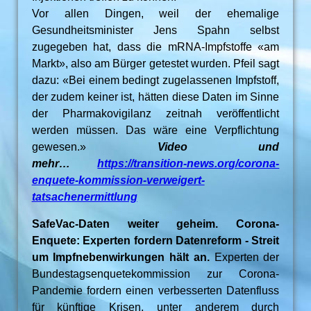
Vor allen Dingen, weil der ehemalige
Gesundheitsminister Jens Spahn selbst
zugegeben hat, dass die mRNA-Impfstoffe «am
Markt», also am Bürger getestet wurden. Pfeil sagt
dazu: «Bei einem bedingt zugelassenen Impfstoff,
der zudem keiner ist, hätten diese Daten im Sinne
der Pharmakovigilanz zeitnah veröffentlicht
werden müssen. Das wäre eine Verpflichtung
gewesen.»
Video und
mehr…
https://transition-news.org/corona-
enquete-kommission-verweigert-
tatsachenermittlung
SafeVac-Daten weiter geheim. Corona-
Enquete: Experten fordern Datenreform - Streit
um Impfnebenwirkungen hält an.
Experten der
Bundestagsenquetekommission zur Corona-
Pandemie fordern einen verbesserten Datenfluss
für künftige Krisen, unter anderem durch