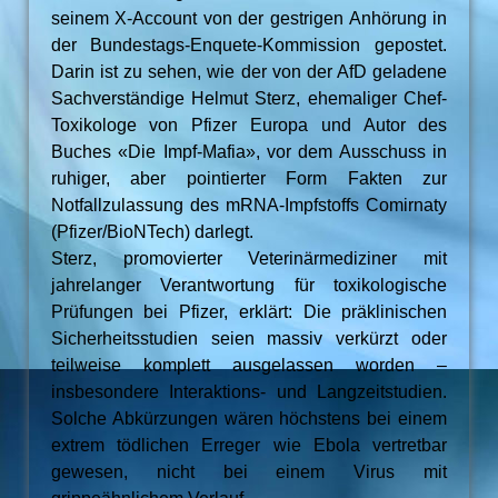
seinem X-Account von der gestrigen Anhörung in
der Bundestags-Enquete-Kommission gepostet.
Darin ist zu sehen, wie der von der AfD geladene
Sachverständige Helmut Sterz, ehemaliger Chef-
Toxikologe von Pfizer Europa und Autor des
Buches «Die Impf-Mafia», vor dem Ausschuss in
ruhiger, aber pointierter Form Fakten zur
Notfallzulassung des mRNA-Impfstoffs Comirnaty
(Pfizer/BioNTech) darlegt.
Sterz, promovierter Veterinärmediziner mit
jahrelanger Verantwortung für toxikologische
Prüfungen bei Pfizer, erklärt: Die präklinischen
Sicherheitsstudien seien massiv verkürzt oder
teilweise komplett ausgelassen worden –
insbesondere Interaktions- und Langzeitstudien.
Solche Abkürzungen wären höchstens bei einem
extrem tödlichen Erreger wie Ebola vertretbar
gewesen, nicht bei einem Virus mit