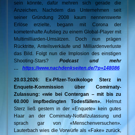
sein könnte, dafür mehren sich gerade die
Anzeichen. Nachdem das Unternehmen seit
seiner Gründung 2008 kaum nennenswerte
Erlöse erzielte, begann mit Corona der
kometenhafte Aufstieg zu einem Global-Player mit
Multimilliarden-Umsätzen. Doch nun prägen
Rücktritte, Anteilsverkäufe und Milliardenverluste
das Bild. Folgt nun die Implosion des einstigen
Shooting-Stars?
Podcast und mehr
…
https://www.nachdenkseiten.de/?p=148086
20.03.2026: Ex-Pfizer-Toxikologe Sterz in
Enquete-Kommission über Comirnaty-
Zulassung: «wie bei Contergan – mit bis zu
60.000 impfbedingten Todesfällen».
Helmut
Sterz ließ gestern in der «Enquete» kein gutes
Haar an der Comirnaty-Notfallzulassung und
sprach gar von «Menschenversuchen».
Lauterbach wies die Vorwürfe als «Fake» zurück,