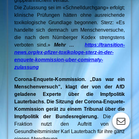
grippeähnlichem Verlauf.
Die Zulassung sei im «Schnelldurchgang» erfolgt;
klinische Prüfungen hätten ohne ausreichende
toxikologische Grundlage begonnen. Sterz: «Es
handelte sich demnach um Menschenversuche,
die nach dem Nürnberger Kodex strengstens
verboten sind.»
Mehr …
https://transition-
news.org/ex-pfizer-toxikologe-sterz-in-der-
enquete-kommission-uber-comirnaty-
zulassung
Corona-Enquete-Kommission. „Das war ein
Menschenversuch“, klagt der von der AfD
geladene Experte über die Impfpolitik
Lauterbachs. Die Sitzung der Corona-Enquete-
Kommission gerät zu einem Tribunal über die
Impfpolitik der Bundesregierung.
Die AfD-
Fraktion nutzt den Auftritt von Ex-
Gesundheitsminister Karl Lauterbach für ihre ganz
eigene Abrechnung.