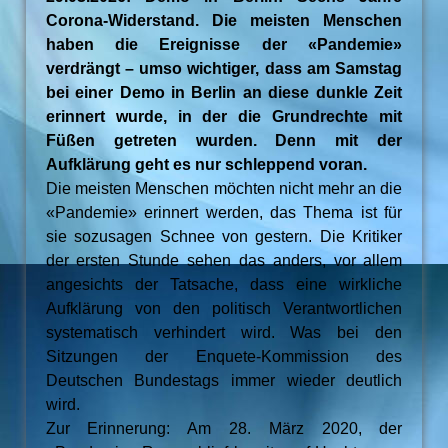
Corona-Widerstand. Die meisten Menschen
haben die Ereignisse der «Pandemie»
verdrängt – umso wichtiger, dass am Samstag
bei einer Demo in Berlin an diese dunkle Zeit
erinnert wurde, in der die Grundrechte mit
Füßen getreten wurden. Denn mit der
Aufklärung geht es nur schleppend voran.
Die meisten Menschen möchten nicht mehr an die
«Pandemie» erinnert werden, das Thema ist für
sie sozusagen Schnee von gestern. Die Kritiker
der ersten Stunde sehen das anders, vor allem
angesichts der Tatsache, dass eine wirkliche
Aufklärung von den politisch Verantwortlichen
systematisch verhindert wird. Was bei den
Sitzungen der Enquete-Kommission des
Deutschen Bundestags immer wieder deutlich
wird.
Zur Erinnerung: Am 28. März 2020, der