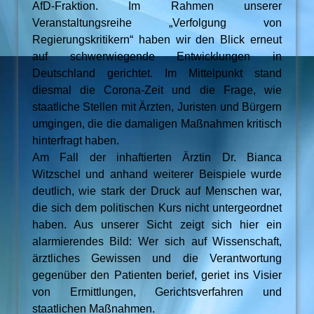
AfD-Fraktion. Im Rahmen unserer
Veranstaltungsreihe „Verfolgung von
Regierungskritikern“ haben wir den Blick erneut
auf schwerwiegende Entwicklungen in
Deutschland gerichtet. Im Mittelpunkt stand
diesmal die Corona-Zeit und die Frage, wie
staatliche Stellen mit Ärzten, Juristen und Bürgern
umgingen, die die damaligen Maßnahmen kritisch
hinterfragt haben.
Am Fall der inhaftierten Ärztin Dr. Bianca
Witzschel und anhand weiterer Beispiele wurde
deutlich, wie stark der Druck auf Menschen war,
die sich dem politischen Kurs nicht untergeordnet
haben. Aus unserer Sicht zeigt sich hier ein
alarmierendes Bild: Wer sich auf Wissenschaft,
ärztliches Gewissen und die Verantwortung
gegenüber den Patienten berief, geriet ins Visier
von Ermittlungen, Gerichtsverfahren und
staatlichen Maßnahmen.