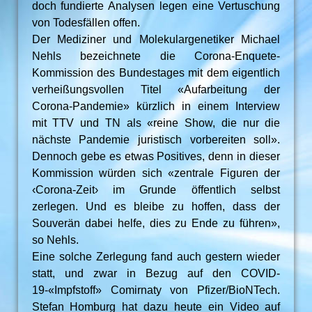
doch fundierte Analysen legen eine Vertuschung
von Todesfällen offen.
Der Mediziner und Molekulargenetiker Michael
Nehls bezeichnete die Corona-Enquete-
Kommission des Bundestages mit dem eigentlich
verheißungsvollen Titel «Aufarbeitung der
Corona-Pandemie» kürzlich in einem Interview
mit TTV und TN als «reine Show, die nur die
nächste Pandemie juristisch vorbereiten soll».
Dennoch gebe es etwas Positives, denn in dieser
Kommission würden sich «zentrale Figuren der
‹Corona-Zeit› im Grunde öffentlich selbst
zerlegen. Und es bleibe zu hoffen, dass der
Souverän dabei helfe, dies zu Ende zu führen»,
so Nehls.
Eine solche Zerlegung fand auch gestern wieder
statt, und zwar in Bezug auf den COVID-
19-«Impfstoff» Comirnaty von Pfizer/BioNTech.
Stefan Homburg hat dazu heute ein Video auf