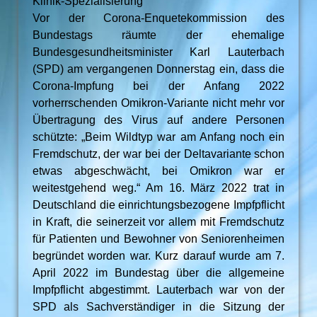
Klinik-Spezialisierung
Vor der Corona-Enquetekommission des
Bundestags räumte der ehemalige
Bundesgesundheitsminister Karl Lauterbach
(SPD) am vergangenen Donnerstag ein, dass die
Corona-Impfung bei der Anfang 2022
vorherrschenden Omikron-Variante nicht mehr vor
Übertragung des Virus auf andere Personen
schützte: „Beim Wildtyp war am Anfang noch ein
Fremdschutz, der war bei der Deltavariante schon
etwas abgeschwächt, bei Omikron war er
weitestgehend weg.“ Am 16. März 2022 trat in
Deutschland die einrichtungsbezogene Impfpflicht
in Kraft, die seinerzeit vor allem mit Fremdschutz
für Patienten und Bewohner von Seniorenheimen
begründet worden war. Kurz darauf wurde am 7.
April 2022 im Bundestag über die allgemeine
Impfpflicht abgestimmt. Lauterbach war von der
SPD als Sachverständiger in die Sitzung der