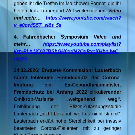
geben ihr die Treffen im Malchower Format, die ihr
helfen, trotz Trauer und Wut weiterzuleben.
Video
und mehr…
https://www.youtube.com/watch?
v=e0owiS5T_sI&t=5s
4. Fahrenbacher Symposium
Video und
mehr…
https://www.youtube.com/playlist?
list=PLn1KX8JBShGH0gdN2QuPxoXHboJwC
nQPS
24.03.2026: Enquete-Kommission: Lauterbach
räumt fehlenden Fremdschutz der Corona-
Impfung ein. Ex-Gesundheitsminister:
Fremdschutz bei Anfang 2022 zirkulierender
Omikron-Variante „weitgehend weg“.
Entblindung der Pfizer-Zulassungsstudie
Lauterbach „nicht bekannt, weil es nicht stimmt“.
Lauterbach erklärt hohe Sterblichkeit bei invasiv
beatmeten Corona-Patienten mit zu geringer