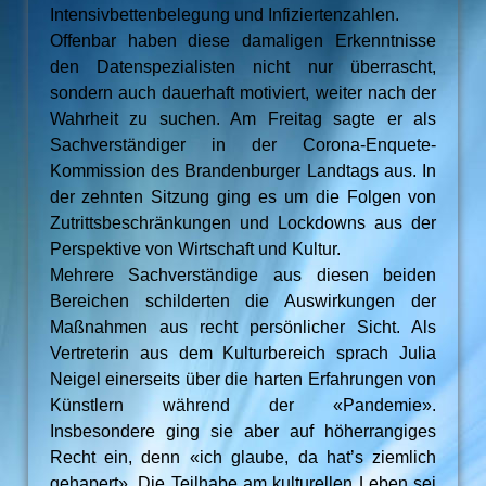
Intensivbettenbelegung und Infiziertenzahlen.
Offenbar haben diese damaligen Erkenntnisse
den Datenspezialisten nicht nur überrascht,
sondern auch dauerhaft motiviert, weiter nach der
Wahrheit zu suchen. Am Freitag sagte er als
Sachverständiger in der Corona-Enquete-
Kommission des Brandenburger Landtags aus. In
der zehnten Sitzung ging es um die Folgen von
Zutrittsbeschränkungen und Lockdowns aus der
Perspektive von Wirtschaft und Kultur.
Mehrere Sachverständige aus diesen beiden
Bereichen schilderten die Auswirkungen der
Maßnahmen aus recht persönlicher Sicht. Als
Vertreterin aus dem Kulturbereich sprach Julia
Neigel einerseits über die harten Erfahrungen von
Künstlern während der «Pandemie».
Insbesondere ging sie aber auf höherrangiges
Recht ein, denn «ich glaube, da hat’s ziemlich
gehapert». Die Teilhabe am kulturellen Leben sei