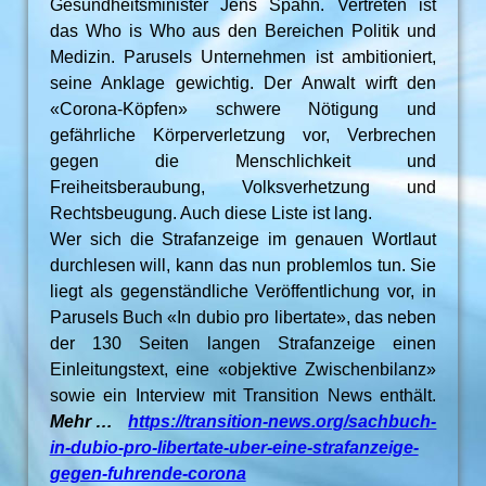
Gesundheitsminister Jens Spahn. Vertreten ist
das Who is Who aus den Bereichen Politik und
Medizin. Parusels Unternehmen ist ambitioniert,
seine Anklage gewichtig. Der Anwalt wirft den
«Corona-Köpfen» schwere Nötigung und
gefährliche Körperverletzung vor, Verbrechen
gegen die Menschlichkeit und
Freiheitsberaubung, Volksverhetzung und
Rechtsbeugung. Auch diese Liste ist lang.
Wer sich die Strafanzeige im genauen Wortlaut
durchlesen will, kann das nun problemlos tun. Sie
liegt als gegenständliche Veröffentlichung vor, in
Parusels Buch «In dubio pro libertate», das neben
der 130 Seiten langen Strafanzeige einen
Einleitungstext, eine «objektive Zwischenbilanz»
sowie ein Interview mit Transition News enthält.
Mehr …
https://transition-news.org/sachbuch-
in-dubio-pro-libertate-uber-eine-strafanzeige-
gegen-fuhrende-corona