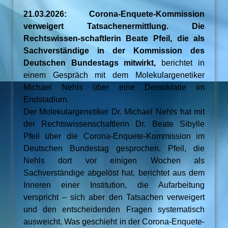
21.03.2026: Corona-Enquete-Kommission
verweigert Tatsachenermittlung. Die
Rechtswissen-schaftlerin Beate Pfeil, die als
Sachverständige in der Kommission des
Deutschen Bundestags mitwirkt,
berichtet in
einem Gespräch mit dem Molekulargenetiker
Michael Nehls über eine Demokratie im
Endstadium.
Der Molekulargenetiker Dr. Michael Nehls hat mit
der Rechtswissenschaftlerin Dr. Beate Sibylle
Pfeil über die Corona-Enquete-Kommission im
Deutschen Bundestag gesprochen. Pfeil, die
Nehls dort vor einigen Wochen als
Sachverständige abgelöst hat, berichtet aus dem
Inneren einer Institution, die Aufarbeitung
verspricht – sich aber den Tatsachen verweigert
und den entscheidenden Fragen systematisch
ausweicht. Was geschieht in der Corona-Enquete-