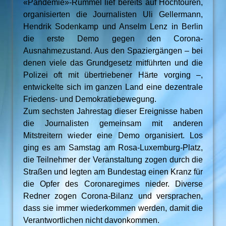
«Pandemie»-Rummel lief bereits auf Hochtouren,
organisierten die Journalisten Uli Gellermann,
Hendrik Sodenkamp und Anselm Lenz in Berlin
die erste Demo gegen den Corona-
Ausnahmezustand. Aus den Spaziergängen – bei
denen viele das Grundgesetz mitführten und die
Polizei oft mit übertriebener Härte vorging –,
entwickelte sich im ganzen Land eine dezentrale
Friedens- und Demokratiebewegung.
Zum sechsten Jahrestag dieser Ereignisse haben
die Journalisten gemeinsam mit anderen
Mitstreitern wieder eine Demo organisiert. Los
ging es am Samstag am Rosa-Luxemburg-Platz,
die Teilnehmer der Veranstaltung zogen durch die
Straßen und legten am Bundestag einen Kranz für
die Opfer des Coronaregimes nieder. Diverse
Redner zogen Corona-Bilanz und versprachen,
dass sie immer wiederkommen werden, damit die
Verantwortlichen nicht davonkommen.