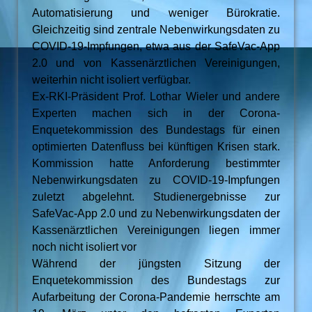
Automatisierung und weniger Bürokratie.
Gleichzeitig sind zentrale Nebenwirkungsdaten zu
COVID-19-Impfungen, etwa aus der SafeVac-App
2.0 und von Kassenärztlichen Vereinigungen,
weiterhin nicht isoliert verfügbar.
Ex-RKI-Präsident Prof. Lothar Wieler und andere
Experten machen sich in der Corona-
Enquetekommission des Bundestags für einen
optimierten Datenfluss bei künftigen Krisen stark.
Kommission hatte Anforderung bestimmter
Nebenwirkungsdaten zu COVID-19-Impfungen
zuletzt abgelehnt. Studienergebnisse zur
SafeVac-App 2.0 und zu Nebenwirkungsdaten der
Kassenärztlichen Vereinigungen liegen immer
noch nicht isoliert vor
Während der jüngsten Sitzung der
Enquetekommission des Bundestags zur
Aufarbeitung der Corona-Pandemie herrschte am