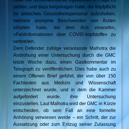
stellen, und dazu beigetragen hatte, die Impfpflicht
für britisches Gesundheitspersonal aufzuheben,
mehrere anonyme Beschwerden von Ärzten
erhalten habe, die dem Arzt vorwarfen,
«Fehlinformationen über COVID-Impfstoffe» zu
verbreiten.
Dem Defender zufolge veranlasste Malhotra die
Androhung einer Untersuchung durch die GMC
letzte Woche dazu, einen Gastkommentar im
Telegraph zu veröffentlichen. Dies habe auch zu
einem Offenen Brief geführt, der von über 150
Fachleuten aus Medizin und Wissenschaft
unterzeichnet wurde, und in dem die Kammer
aufgefordert wurde, ihre Untersuchung
einzustellen. Laut Malhotra wird der GMC in Kürze
entscheiden, ob sein Fall an eine formelle
Anhörung verwiesen werde – ein Schritt, der zur
Aussetzung oder zum Entzug seiner Zulassung