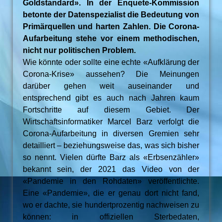
Goldstandard». In der Enquete-Kommission
betonte der Datenspezialist die Bedeutung von
Primärquellen und harten Zahlen. Die Corona-
Aufarbeitung stehe vor einem methodischen,
nicht nur politischen Problem.
Wie könnte oder sollte eine echte «Aufklärung der
Corona-Krise» aussehen? Die Meinungen
darüber gehen weit auseinander und
entsprechend gibt es auch nach Jahren kaum
Fortschritte auf diesem Gebiet. Der
Wirtschaftsinformatiker Marcel Barz verfolgt die
Corona-Aufarbeitung in diversen Gremien sehr
detailliert – beziehungsweise das, was sich bisher
so nennt. Vielen dürfte Barz als «Erbsenzähler»
bekannt sein, der 2021 das Video von der
«Pandemie in den Rohdaten» veröffentlichte.
Eine «Pandemie», die er genau dort nicht fand,
wo er dachte, sie hundertprozentig nachweisen zu
können: in offiziellen Sterbedaten,